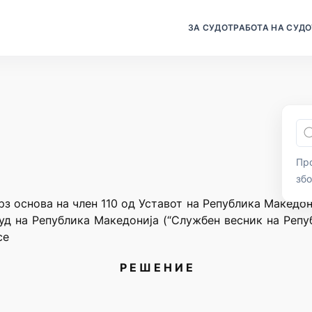
ЗА СУДОТ
РАБОТА НА СУДО
Про
зб
з основа на член 110 од Уставот на Република Македониј
суд на Република Македонија (“Службен весник на Репуб
се
Р Е Ш Е Н И Е