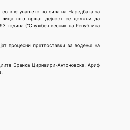
, со влегувањето во сила на Наредбата за
и лица што вршат дејност се должни да
93 година (“Службен весник на Република
ојат процесни претпоставки за водење на
удиите Бранка Циривири-Антоновска, Ариф
.