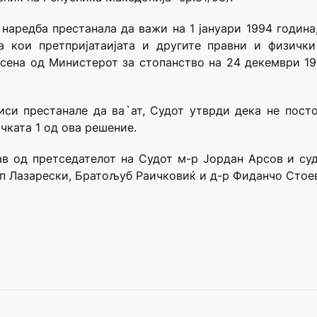
наредба престанала да важи на 1 јануари 1994 година
а кои претпријатаијата и другите правни и физичк
есена од Министерот за стопанство на 24 декември 19
иси престанале да ва`ат, Судот утврди дека не пост
чката 1 од ова решение.
ав од претседателот на Судот м-р Јордан Арсов и с
 Лазарески, Братољуб Раичковиќ и д-р Фиданчо Стоев