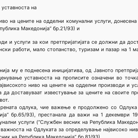
 уставноста на
иво на цените на одделни комунални услуги, донесена
публика Македонија” бр.21/93) и
ди и услуги за кои претпријатијата се должни да дос
ски работи, мало стопанство, туризам и пазар на 1 м
нија му е поднесена иницијатива, од Јавното претприј
ценување уставноста на прописите означени во точка
ајвисокото ниво на цените на одделни производи и ус
а да доставуваат известување за цените на своите п
вот.
орената одлука, чие важење е продолжено со Одлука
ија” бр.65/93), престанала да важи на 1 декември 1
нални услуги (“Службен весник на Република Македониј
 важноста на Одлуката за определување највисоко нив
ник на Република Македонија” бр.81/93).