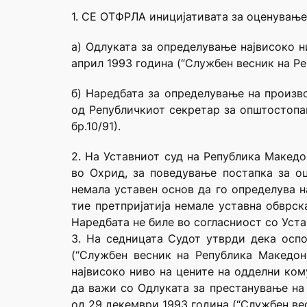
1. СЕ ОТФРЛА иницијативата за оценување
а) Одлуката за определување највисоко н
април 1993 година (“Службен весник на Ре
б) Наредбата за определување на произво
од Републичкиот секретар за општостопан
бр.10/91).
2. На Уставниот суд на Република Македо
во Охрид, за поведување постапка за о
немала уставен основ да го определува н
тие претпријатија немале уставна обврск
Наредбата не биле во согласниост со Уста
3. На седницата Судот утврди дека осп
(“Службен весник на Република Македон
највисоко ниво на цените на одделни кому
да важи со Одлуката за престанување на
од 29 декември 1993 година (“Службен вес