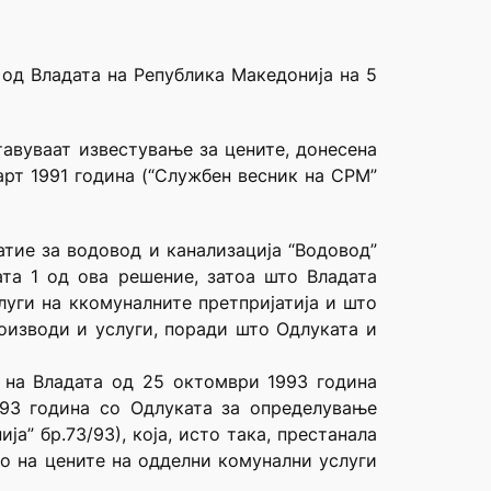
 од Владата на Република Македонија на 5
тавуваат известување за цените, донесена
арт 1991 година (“Службен весник на СРМ”
атие за водовод и канализација “Водовод”
та 1 од ова решение, затоа што Владата
луги на ккомуналните претпријатија и што
роизводи и услуги, поради што Одлуката и
 на Владата од 25 октомври 1993 година
993 година со Одлуката за определување
а” бр.73/93), која, исто така, престанала
о на цените на одделни комунални услуги