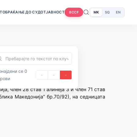
Т
ОБРАЌАЊЕ ДО СУДОТ
ЈАВНОСТ
MK
SQ
EN
BCCF
најдени се 0
орови
а, член 28 став 1 алинеја 3 и член 71 став
лика Македонија” бр.70/92), на седницата