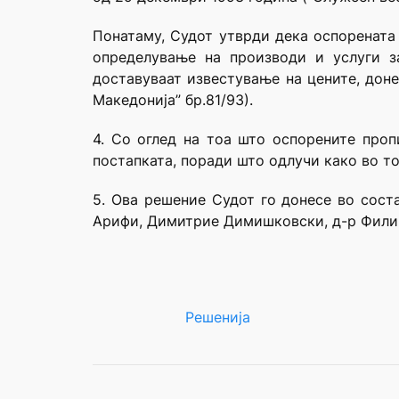
Понатаму, Судот утврди дека оспорената 
определување на производи и услуги з
доставуваат известување на цените, дон
Македонија” бр.81/93).
4. Со оглед на тоа што оспорените проп
постапката, поради што одлучи како во то
5. Ова решение Судот го донесе во сост
Арифи, Димитрие Димишковски, д-р Филип
Решенија