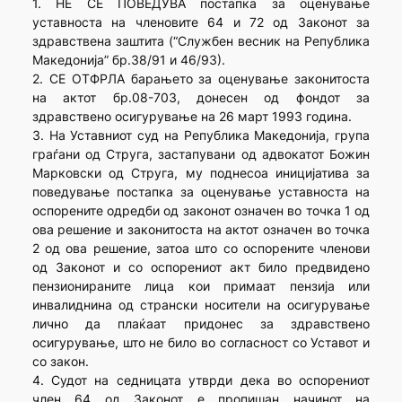
1. НЕ СЕ ПОВЕДУВА постапка за оценување
уставноста на членовите 64 и 72 од Законот за
здравствена заштита (“Службен весник на Република
Македонија” бр.38/91 и 46/93).
2. СЕ ОТФРЛА барањето за оценување законитоста
на актот бр.08-703, донесен од фондот за
здравствено осигурување на 26 март 1993 година.
3. На Уставниот суд на Република Македонија, група
граѓани од Струга, застапувани од адвокатот Божин
Марковски од Струга, му поднесоа иницијатива за
поведување постапка за оценување уставноста на
оспорените одредби од законот означен во точка 1 од
ова решение и законитоста на актот означен во точка
2 од ова решение, затоа што со оспорените членови
од Законот и со оспорениот акт било предвидено
пензионираните лица кои примаат пензија или
инвалиднина од странски носители на осигурување
лично да плаќаат придонес за здравствено
осигурување, што не било во согласност со Уставот и
со закон.
4. Судот на седницата утврди дека во оспорениот
член 64 од Законот е пропишан начинот на