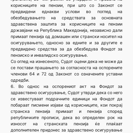
корисниците на пензии, при што со Законот се
предвидени еднакви услови во поглед на
обезбедувањето на средствата за основната
здравствена заштита за корисниците на пензии
државјани на Република Македонија, независно дали
примаат пензија од домашен или странски носител на
осигурувањето, односно за едните и за другите е
предвидено средства за да обезбедува Фондот за
пензиско и инвалидско осигурување.
Со оглед на изнесеното, Судот оцени дека не може да
се постави прашањето за согласноста на оспорените
членови 64 и 72 од Законот со означените уставни
одредби.
6. Во однос на оспорениот акт на Фондот за
здравствено осигурување, Судот утврди дека со него
се известуваат подрачните единици на Фондот да
побараат писмени изјави од корисниците, кои покрај
странска пензија примаат и пензија според
републичките прописи, дека во определен рок на
износот на странската пензија ќе плаќаат
дополнителен придонес за здравствено осигурување