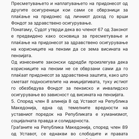
Пресметувањето и наплатувањето на придонесот од
другите осигуреници кои сами се обврзници за
плаќање на придонес од личниот доход го врши
Фондот за здравствено осигурување.
Понатаму, Судот утврди дека во членот 67 од Законот
е предвидено како основица за пресметување и
плаќање на придонесот за здравствено осигурување
на корисниците на пензии да се зема висината на
пензијата.
Од изнесените законски одредби произлегува дека
корисниците на пензии не се обврзани сами да го
плаќаат придонесот за здравствена заштита, како што
сметаат подносителите на иницијативата, туку истиот
го обезбедува Фондот за пензиско и инвалидско
осигурување во зависност од висината на пензијата.
5. Според член 8 алинеја 8 од Уставот на Република
Македонија, една од темелните вредности на
уставниот поредок на Републиката е хуманизмот,
социјалната правда и солидарноста.
Граѓаните на Република Македонија, според член 89
од Уставот, се еднакви во слободите и правата