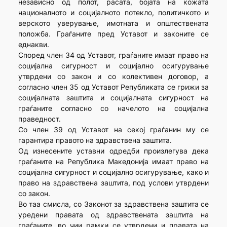
независно од полот, расата, бојата на кожата
националното и социјалното потекло, политичкото и
верското уверување, имотната и општествената
положба. Граѓаните пред Уставот и законите се
еднакви.
Според член 34 од Уставот, граѓаните имаат право на
социјална сигурност и социјално осигурување
утврдени со закон и со колективен договор, а
согласно член 35 од Уставот Републиката се грижи за
социјалната заштита и социјалната сигурност на
граѓаните согласно со начелото на социјална
праведност.
Со член 39 од Уставот на секој граѓанин му се
гарантира правото на здравствена заштита.
Од изнесените уставни одредби произлегува дека
граѓаните на Република Македонија имаат право на
социјална сигурност и социјално осигурување, како и
право на здравствена заштита, под услови утврдени
со закон.
Во таа смисла, со Законот за здравствена заштита се
уредени правата од здравствената заштита на
граѓаните, во чии рамки се утврдени и правата на