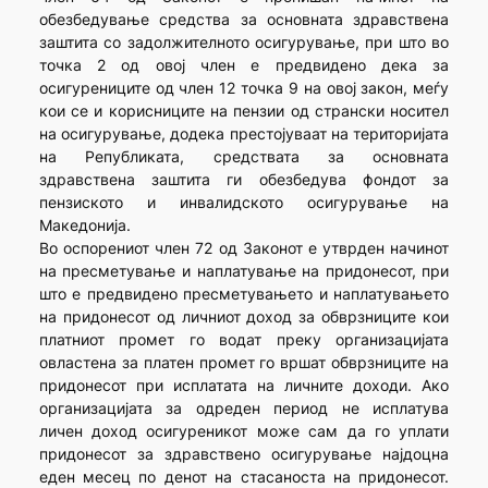
обезбедување средства за основната здравствена
заштита со задолжителното осигурување, при што во
точка 2 од овој член е предвидено дека за
осигурениците од член 12 точка 9 на овој закон, меѓу
кои се и корисниците на пензии од странски носител
на осигурување, додека престојуваат на територијата
на Републиката, средствата за основната
здравствена заштита ги обезбедува фондот за
пензиското и инвалидското осигурување на
Македонија.
Во оспорениот член 72 од Законот е утврден начинот
на пресметување и наплатување на придонесот, при
што е предвидено пресметувањето и наплатувањето
на придонесот од личниот доход за обврзниците кои
платниот промет го водат преку организацијата
овластена за платен промет го вршат обврзниците на
придонесот при исплатата на личните доходи. Ако
организацијата за одреден период не исплатува
личен доход осигуреникот може сам да го уплати
придонесот за здравствено осигурување најдоцна
еден месец по денот на стасаноста на придонесот.