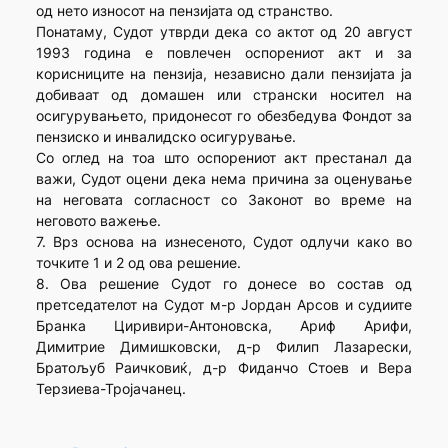
од нето износот на пензијата од странство.
Понатаму, Судот утврди дека со актот од 20 август
1993 година е повлечен оспорениот акт и за
корисниците на пензија, независно дали пензијата ја
добиваат од домашен или странски носител на
осигурувањето, придонесот го обезбедува Фондот за
пензиско и инвалидско осигурување.
Со оглед на тоа што оспорениот акт престанал да
важи, Судот оцени дека нема причина за оценување
на неговата согласност со Законот во време на
неговото важење.
7. Врз основа на изнесеното, Судот одлучи како во
точките 1 и 2 од ова решение.
8. Ова решение Судот го донесе во состав од
претседателот на Судот м-р Јордан Арсов и судиите
Бранка Циривири-Антоновска, Ариф Арифи,
Димитрие Димишковски, д-р Филип Лазарески,
Братољуб Раичковиќ, д-р Фиданчо Стоев и Вера
Терзиева-Тројачанец.