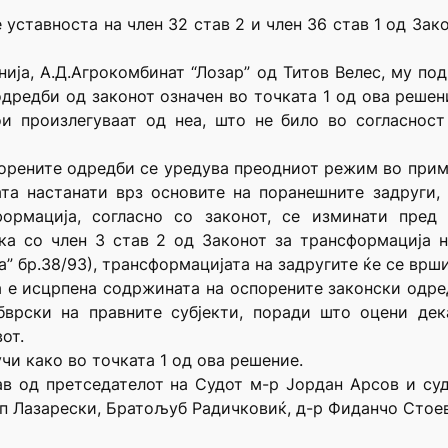
уставноста на член 32 став 2 и член 36 став 1 од Зак
нија, А.Д.Агрокомбинат “Лозар” од Титов Велес, му по
дредби од законот означен во точката 1 од ова решен
ои произлегуваат од неа, што не било во согласност
порените одредби се уредува преодниот режим во прим
ата настанати врз основите на поранешните задруги,
ормација, согласно со законот, се изминати пред
ека со член 3 став 2 од Законот за трансформација н
” бр.38/93), трансформацијата на задругите ќе се врш
а е исцрпена содржината на оспорените законски одре
врски на правните субјекти, поради што оцени дек
от.
чи како во точката 1 од ова решение.
ав од претседателот на Судот м-р Јордан Арсов и с
 Лазарески, Братољуб Радичковиќ, д-р Фиданчо Стоев 