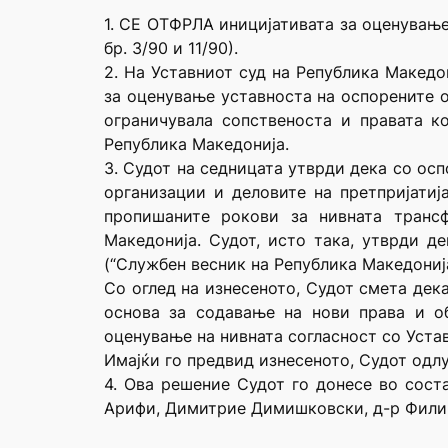
1. СЕ ОТФРЛА иницијативата за оценување 
бр. 3/90 и 11/90).
2. На Уставниот суд на Република Македо
за оценување уставноста на оспорените о
ограничувала сопственоста и правата к
Република Македонија.
3. Судот на седницата утврди дека со ос
организации и деловите на претпријатиј
пропишаните рокови за нивната трансф
Македонија. Судот, исто така, утврди д
(“Службен весник на Република Македонија
Со оглед на изнесеното, Судот смета дек
основа за содавање на нови права и об
оценување на нивната согласност со Устав
Имајќи го предвид изнесеното, Судот одлу
4. Ова решение Судот го донесе во сост
Арифи, Димитрие Димишковски, д-р Филип