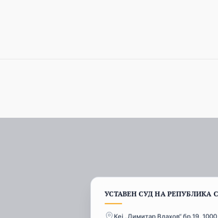
УСТАВЕН СУД НА РЕПУБЛИКА 
Кеј „Димитар Влахов“ бр.19, 1000