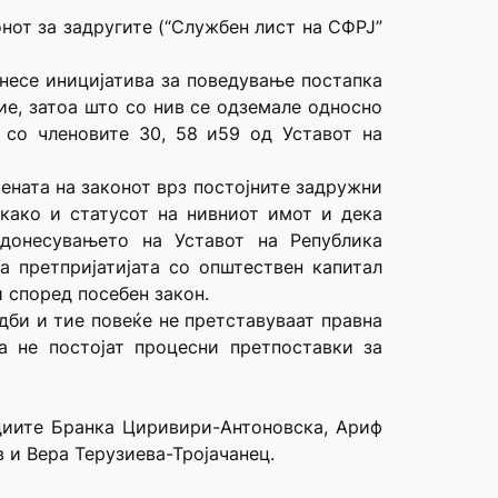
онот за задругите (“Службен лист на СФРЈ”
днесе иницијатива за поведување постапка
ие, затоа што со нив се одземале односно
 со членовите 30, 58 и59 од Уставот на
ената на законот врз постојните задружни
 како и статусот на нивниот имот и дека
 донесувањето на Уставот на Република
а претпријатијата со општествен капитал
и според посебен закон.
дби и тие повеќе не претставуваат правна
а не постојат процесни претпоставки за
удиите Бранка Циривири-Антоновска, Ариф
и Вера Терузиева-Тројачанец.