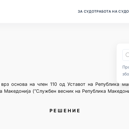
ЗА СУДОТ
РАБОТА НА СУДО
Про
зб
 врз основа на член 110 од Уставот на Република Мак
а Македонија (“Службен весник на Република Македониј
Р Е Ш Е Н И Е