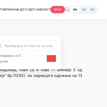
Т
ОБРАЌАЊЕ ДО СУДОТ
ЈАВНОСТ
MK
SQ
EN
BCCF
најдени се 0
орови
едонија, член 28 и член 71 алинеја 3 од
а” бр.70/92), на седницата одржана на 13