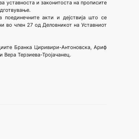
 за уставноста и законитоста на прописите
одготвување.
 поединечните акти и дејствија што се
ни во член 27 од Деловникот на Уставниот
удиите Бранка Циривири-Антоновска, Ариф
 Вера Терзиева-Тројачанец.