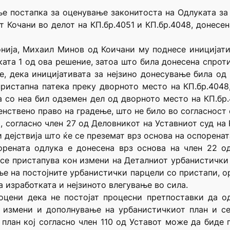
ње постапка за оценување законитоста на Одлуката з
т Кочани во делот на КП.бр.4051 и КП.бр.4048, донесе
онија, Михаил Минов од Коичани му поднесе иницијат
ката 1 од ова решение, затоа што била донесена спроти
, дека иницијативата за нејзино донесување била од 
ристапна патека преку дворното место на КП.бр.4048,
ка со неа бил одземен дел од дворното место на КП.бр
нствено право на градење, што не било во согласност 
, согласно член 27 од Деловникот на Уставниот суд на
дејствија што ќе се преземат врз основа на оспоренат
орената одлука е донесена врз основа на член 22 о
се пристапува кон измени на Деталниот урбанистички п
ње на постојните урбанистички парцели со пристапи, ор
а изработката и нејзиното влегување во сила.
т оцени дека не постојат процесни претпоставки да о
а измени и дополнување на урбанистичкиот план и с
план кој согласно член 110 од Уставот може да биде 