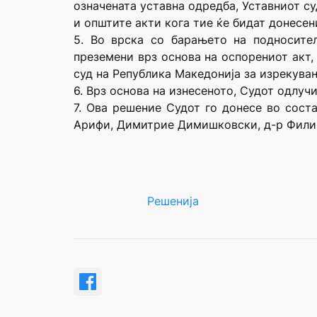
означената уставна одредба, Уставниот су
и општите акти кога тие ќе бидат донесен
5. Во врска со барањето на подносите
преземени врз основа на оспорениот акт,
суд на Република Македонија за изрекува
6. Врз основа на изнесеното, Судот одлучи
7. Ова решение Судот го донесе во сост
Арифи, Димитрие Димишковски, д-р Филип
Решенија