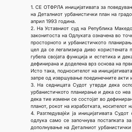
1. СЕ ОТФРЛА иницијативата за поведува
на Деталниот урбанистички план на градо
април 1993 година.
2. На Уставниот суд на Република Макед
законитоста на Одлуката означена во точ
просторното и урбанистичкото планирање
цел да се легализира диво користената п
губела својата функција и естетика и де
дефинирана и доделена врз основа на прве
Исто така, подносителот на иницијативата
запре од извршување поединечните акти и 
3. На седницата Судот утврди дека осп
урбанистичкото планирање и дека со неа 
дека тие измени се состојат во дефинира
планот, рокот на изработката, носителот н
4. Разгледувајќи ја иницијативата Судо
одлука само се започнува постапката з
дополнување на Деталниот урбанистички 