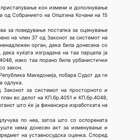
а пристапување кон измени и дополнување
на од Собранието на Општина Кочани на 15
ива за поведување постапка за оценување
вно на член 37 од Законот за системот на
ненадлежен орган, дека била донесена со
 дека куќата изградена на таа парцела ја
.4048, иако таа порано била урбанистички
со закон.
 Република Македонија, побара Судот да ги
а одлука.
д Законот за системот на просторното и
лан во делот на КП.бр.4051 и КП.бр.4048,
ганот што ќе ја финансира изработката на
длучува по неа, затоа што со оспорената
еуште нема донесен акт за изменување и
предмет на уставносудска оценка. Според