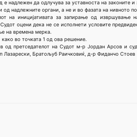
д е надлежен да одлучува за уставноста на законите и
и од надлежните органи, а не и во фазата на нивното п
лот на иницијативата за запирање од извршување на
 Судот оцени дека не се исполнети условите предвиде
ње на времена мерка.
 како во точката 1 од ова решение.
ав од претседателот на Судот м-р Јордан Арсов и с
 Лазарески, Братољуб Раичковиќ, д-р Фиданчо Стоев и