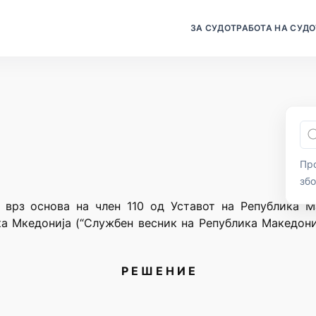
ЗА СУДОТ
РАБОТА НА СУДО
Про
зб
 врз основа на член 110 од Уставот на Република М
а Мкедонија (“Службен весник на Република Македониј
Р Е Ш Е Н И Е