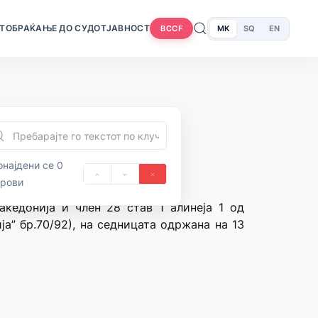
Т
ОБРАЌАЊЕ ДО СУДОТ
ЈАВНОСТ
MK
SQ
EN
BCCF
најдени се 0
орови
акедонија и член 28 став 1 алинеја 1 од
а” бр.70/92), на седницата одржана на 13