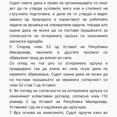
Судот смета дека е право на организацијата со општ
акт да ги утврди условите, мегу кои и степенот на
стручната подготовка, а дали ќе го утврди и видот
зависи од природата и карактерот на работните
задачи за вршење на определени задачи, поради што
оцени дека не може да се постави прашањето за
согласноста на оспорената одлука со означените
законски одредби.
5. Според член 52 од Уставот на Република
Македонија, законите и другите прописи се
објавуваат пред да влезат во сила.
Со оглед на тоа што со оспорената одлука е
предвидено таа да влезе во сила осум дена по
нејзиното објавување, Судот оцени дека не може да
се постави прашањето за нејзината согласност со
член 52 став 1 од Уставот.
6. Во поглед на согласноста на оспорената одлука со
означениот колективен договор, согласно член 110
алинеја 2 од Уставот на Република Македонија,
Уставниот суд не е надлежен да одлучува.
7. Врз основа на изнесеното, Судот одлучи како во