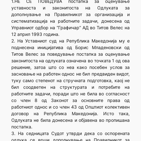
1.НЕ СЕ ПОВЕДУВА постапка за оценување
уставноста и законитоста на Одлуката за
дополнување на Правилникот за организација и
систематизација на работните задачи, донесена од
Управниот одбор на “Графичар” АД во Титов Велес на
12 април 1993 година.
2. На Уставниот суд на Република Македонија му е
поднесена иницијатива од Борис Младеновски од
Титов Велес за поведување постапка за оценување
законитоста на одлуката означена во точката 1 од ова
решение, затоа што со неа како посебен услов за
засновање на работен однос не бил предвиден видот,
туку само степенот на стручната подготовка, каој не
бил соодветен на структурата и потребите на
работните задачи, поради што не била во согласност
со член 8 од Законот за основните права од
работниот однос и со член 43 од Општиот колективен
договор на Република Македонија. Исто така,
Одлуката не била донесена и објавена во пропишана
постапка.
3. На седницата Судот утврди дека со оспорената
одлука се врши дополнување на Правилникот за