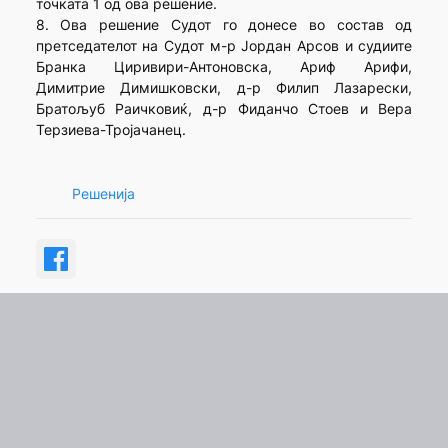
точката 1 од ова решение.
8. Ова решение Судот го донесе во состав од
претседателот на Судот м-р Јордан Арсов и судиите
Бранка Циривири-Антоновска, Ариф Арифи,
Димитрие Димишковски, д-р Филип Лазарески,
Братољуб Раичковиќ, д-р Фиданчо Стоев и Вера
Терзиева-Тројачанец.
Решенија