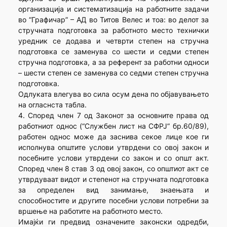
организација и систематизација на работните задачи
во “Графичар” – АД во Титов Велес и тоа: во делот за
стручната подготовка за работното место технички
уредник се додава и четврти степен на стручна
подготовка се заменува со шести и седми степен
стручна подготовка, а за референт за работни односи
– шести степен се заменува со седми степен стручна
подготовка.
Одлуката влегува во сила осум дена по објавувањето
на огласнста табла.
4. Според член 7 од Законот за основните права од
работниот однос (“Службен лист на СФРЈ” бр.60/89),
работен однос може да заснива секое лице кое ги
исполнува општите услови утврдени со овој закон и
посебните услови утврдени со закон и со општ акт.
Според член 8 став 3 од овој закон, со општиот акт се
утврдуваат видот и степенот на стручната подготовка
за определен вид занимање, знаењата и
способностите и другите посебни услови потребни за
вршење на работите на работното место.
Имајќи ги предвид означените законски одредби,