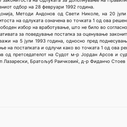
е законитоста на Одлуката за дополнување на Правилн
вниот одбор на 28 февруари 1992 година.
онија, Методи Андонов од Свети Николе, на 20 јули
тоста на одлуката означена во точката 1 од ова реше
ободен избор на вработување, што не било во согласно
јативата за поведување постапка за оценување законит
 важи на 5 јули 1993 година, односно пред поднесува
ње на постапката и одлучи како во точката 1 од ова ре
ав од претседателот на Судот м-р Јордан Арсов и с
 Лазарески, Братољуб Раичковиќ, д-р Фиданчо Стоев и