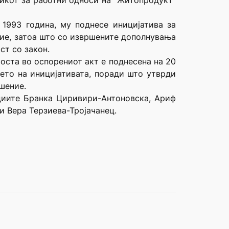
икот за работни односи на “Житопродукт”
 1993 година, му поднесе иницијатива за
ние, затоа што со извршените дополнувања
ст со закон.
оста во оспорениот акт е поднесена на 20
њето на иницијативата, поради што утврди
шение.
удиите Бранка Циривири-Антоновска, Ариф
 Вера Терзиева-Тројачанец.