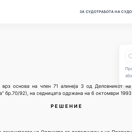
ЗА СУДОТ
РАБОТА НА СУДО
Про
зб
, врз основа на член 71 алинеја 3 од Деловникот на
” бр.70/92), на седницата одржана на 6 октомври 1993
Р Е Ш Е Н И Е