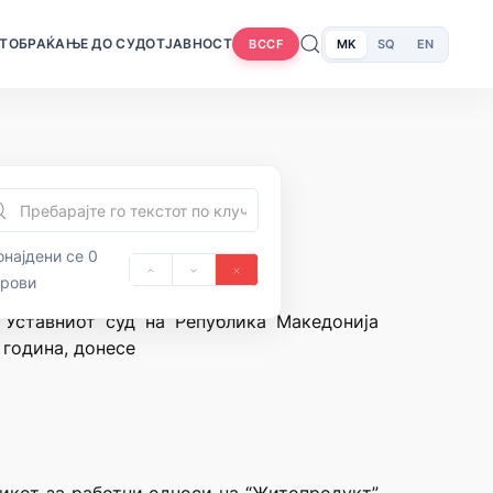
Т
ОБРАЌАЊЕ ДО СУДОТ
ЈАВНОСТ
MK
SQ
EN
BCCF
најдени се 0
орови
 Уставниот суд на Република Македонија
 година, донесе