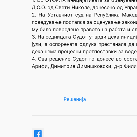
1. СЕ ОТФРЛА иницијативата за оценувањ
Д.О.О. од Свети Николе, донесено од Упра
2. На Уставниот суд на Република Макед
поведување постапка за оценување закони
му било повредено правото на работа и сл
3. На седницата Судот утврди дека иници
јули, а оспорената одлука престанала да
дека нема процесни претпоставки за воде
4. Ова решение Судот го донесе во сост
Арифи, Димитрие Димишковски, д-р Филип
Решенија