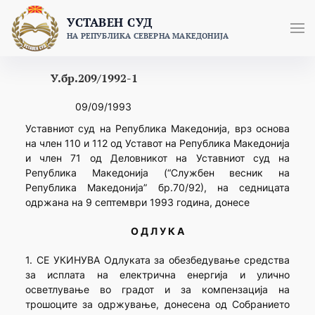
Skip
УСТАВЕН СУД
to
НА РЕПУБЛИКА СЕВЕРНА МАКЕДОНИЈА
content
У.бр.209/1992-1
09/09/1993
Уставниот суд на Република Македонија, врз основа
на член 110 и 112 од Уставот на Република Македонија
и член 71 од Деловникот на Уставниот суд на
Република Македонија (“Службен весник на
Република Македонија” бр.70/92), на седницата
одржана на 9 септември 1993 година, донесе
О Д Л У К А
1. СЕ УКИНУВА Одлуката за обезбедување средства
за исплата на електрична енергија и улично
осветлување во градот и за компензација на
трошоците за одржување, донесена од Собранието