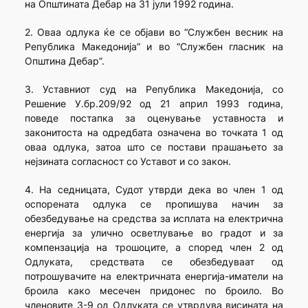
на Општината Дебар на 31 јули 1992 година.
2. Оваа одлука ќе се објави во “Службен весник на
Република Македонија” и во “Службен гласник на
Општина Дебар”.
3. Уставниот суд на Република Македонија, со
Решение У.бр.209/92 од 21 април 1993 година,
поведе постапка за оценување уставноста и
законитоста на одредбата означена во точката 1 од
оваа одлука, затоа што се постави прашањето за
нејзината согласност со Уставот и со закон.
4. На седницата, Судот утврди дека во член 1 од
оспорената одлука се пропишува начин за
обезбедување на средства за исплата на електрична
енергија за улично осветлување во градот и за
компензација на трошоците, а според член 2 од
Одлуката, средствата се обезбедуваат од
потрошувачите на електричната енергија-иматели на
броила како месечен придонес по броило. Во
членовите 3-9 од Одлуката се утврдува висината на