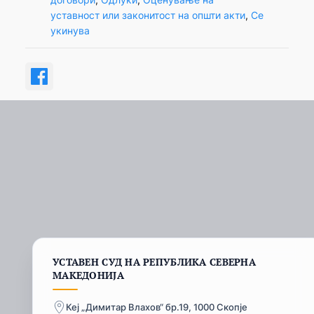
уставност или законитост на општи акти
, 
Се
укинува
УСТАВЕН СУД НА РЕПУБЛИКА СЕВЕРНА
МАКЕДОНИЈА
Кеј „Димитар Влахов“ бр.19, 1000 Скопје