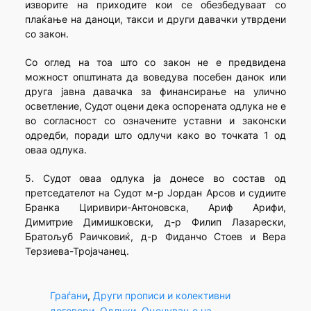
изворите на приходите кои се обезбедуваат со
плаќање на даноци, такси и други давачки утврдени
со закон.
Со оглед на тоа што со закон не е предвидена
можност општината да воведува посебен данок или
друга јавна давачка за финансирање на улично
осветление, Судот оцени дека оспорената одлука не е
во согласност со означените уставни и законски
одредби, поради што одлучи како во точката 1 од
оваа одлука.
5. Судот оваа одлука ја донесе во состав од
претседателот на Судот м-р Јордан Арсов и судиите
Бранка Циривири-Антоновска, Ариф Арифи,
Димитрие Димишковски, д-р Филип Лазарески,
Братољуб Раичковиќ, д-р Фиданчо Стоев и Вера
Терзиева-Тројачанец.
Граѓани
, 
Други прописи и колективни
договори
, 
Одлуки
, 
Оценување на