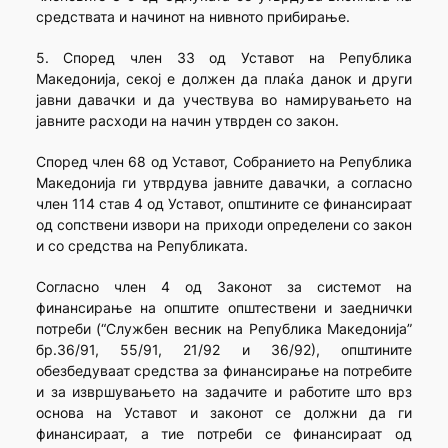
средствата и начинот на нивното прибирање.
5. Според член 33 од Уставот на Република
Македонија, секој е должен да плаќа данок и други
јавни давачки и да учествува во намирувањето на
јавните расходи на начин утврден со закон.
Според член 68 од Уставот, Собранието на Република
Македонија ги утврдува јавните давачки, а согласно
член 114 став 4 од Уставот, општините се финансираат
од сопствени извори на приходи определени со закон
и со средства на Републиката.
Согласно член 4 од Законот за системот на
финансирање на општите општествени и заеднички
потреби (“Службен весник на Република Македонија”
бр.36/91, 55/91, 21/92 и 36/92), општините
обезбедуваат средства за финансирање на потребите
и за извршувањето на задачите и работите што врз
основа на Уставот и законот се должни да ги
финансираат, а тие потреби се финансираат од