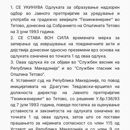
1. СЕ УКИНУВА Одлуката за образување надзорен
одбор во Јавното претпријатие за уредување и
употреба на градежно земјиште “Геоинженеринг” во
Тетово, донесена од Собранието на Општината Тетово
на 3 јуни 1993 година.
2. СЕ СТАВА ВОН СИЛА времената мерка за
запирање од извршување на поединечните акти и
дејствија донесени односно преземени врз основа на
одлуката означена во точката 1 од оваа одлука.
3. Оваа одлука ќе се објави во “Службен весник на
Република Македонија” и во “Службен гласник на
Општина Тетово”.
4. Уставниот суд на Република Македонија, по повод
иницијативата на Драгутин Тевдовски-вршител на
должноста директор на Јавното претпријатие
“Геоинженеринг” во Тетово, со решение У.бр.136/93
од 7 јули 1993 година, поведе постапка за оценување
уставноста и законитоста на одлуката означена во
точката 1 од оваа одлука, затоа што се постави
прашањето за нејзината согласност со член 115 од
Уставот на Република Македонија и со член 9 од