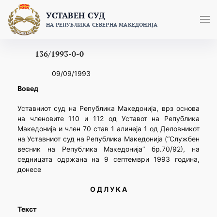
Skip
УСТАВЕН СУД
to
НА РЕПУБЛИКА СЕВЕРНА МАКЕДОНИЈА
content
136/1993-0-0
09/09/1993
Вовед
Уставниот суд на Република Македонија, врз основа
на членовите 110 и 112 од Уставот на Република
Македонија и член 70 став 1 алинеја 1 од Деловникот
на Уставниот суд на Република Македонија (“Службен
весник на Република Македонија” бр.70/92), на
седницата одржана на 9 септември 1993 година,
донесе
О Д Л У К А
Текст