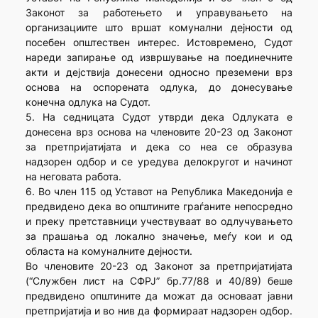
Законот за работењето и управувањето на
организациите што вршат комунални дејности од
посебен општествен интерес. Истовремено, Судот
нареди запирање од извршување на поединечните
акти и дејствија донесени односно преземени врз
основа на оспорената одлука, до донесување
конечна одлука на Судот.
5. На седницата Судот утврди дека Одлуката е
донесена врз основа на членовите 20-23 од Законот
за претпријатијата и дека со неа се образува
надзорен одбор и се уредува делокругот и начинот
на неговата работа.
6. Во член 115 од Уставот на Република Македонија е
предвидено дека во општините граѓаните непосредно
и преку претставници учествуваат во одлучувањето
за прашања од локално значење, меѓу кои и од
областа на комуналните дејности.
Во членовите 20-23 од Законот за претпријатијата
(“Службен лист на СФРЈ” бр.77/88 и 40/89) беше
предвидено општините да можат да основаат јавни
претпријатија и во нив да формираат надзорен одбор.