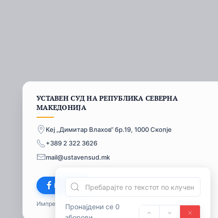
УСТАВЕН СУД НА РЕПУБЛИКА СЕВЕРНА
МАКЕДОНИЈА
Кеј „Димитар Влахов“ бр.19, 1000 Скопје
+389 2 322 3626
mail@ustavensud.mk
Facebook
Импресум
© 2026
Пронајдени се 0
зборови