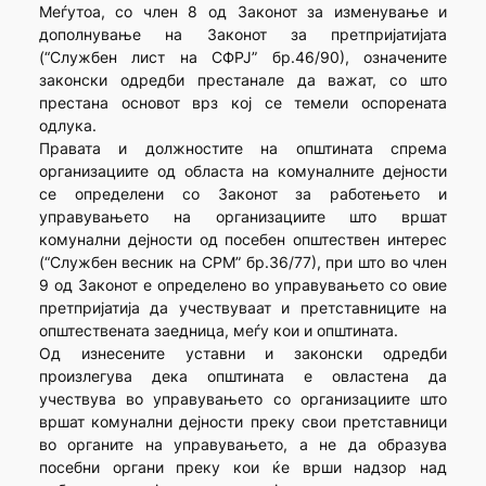
Меѓутоа, со член 8 од Законот за изменување и
дополнување на Законот за претпријатијата
(“Службен лист на СФРЈ” бр.46/90), означените
законски одредби престанале да важат, со што
престана основот врз кој се темели оспорената
одлука.
Правата и должностите на општината спрема
организациите од областа на комуналните дејности
се определени со Законот за работењето и
управувањето на организациите што вршат
комунални дејности од посебен општествен интерес
(“Службен весник на СРМ” бр.36/77), при што во член
9 од Законот е определено во управувањето со овие
претпријатија да учествуваат и претставниците на
општествената заедница, меѓу кои и општината.
Од изнесените уставни и законски одредби
произлегува дека општината е овластена да
учествува во управувањето со организациите што
вршат комунални дејности преку свои претставници
во органите на управувањето, а не да образува
посебни органи преку кои ќе врши надзор над