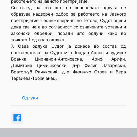
работењето на јавното претпријатие.
Со оглед на тоа што со оспорената одлука се
образува надзорен одбор за работеето на Јавното
претпријатие “Геоинженеринг” во Тетово, Судот оцени
дека таа не е во согласност со означените уставни и
законски одредби, поради што одлучи како во
точката 1 од оваа одлука.
7. Оваа одлука Судот ја донесе во состав од
претседателот на Судот м-р Јордан Арсов и судиите
Бранка Циривири-Антоновска, Ариф Арифи,
Димитрие Димишковски, д-р Филип Лазарески,
Братољуб Раичковиќ, д-р Фиданчо Стоев и Вера
Терзиева-Тројачанец.
Одлуки