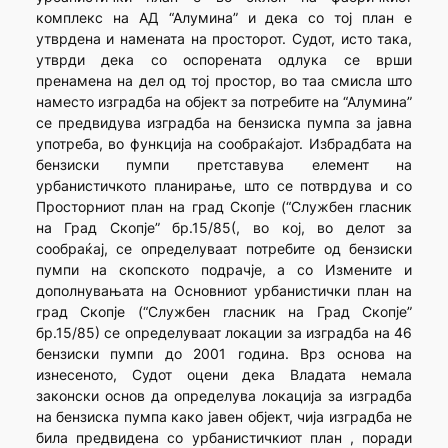
комплекс на АД “Алумина” и дека со тој план е
утврдена и намената на просторот. Судот, исто така,
утврди дека со оспорената одлука се врши
пренамена на дел од тој простор, во таа смисла што
наместо изградба на објект за потребите на “Алумина”
се предвидува изградба на бензиска пумпа за јавна
употреба, во функција на сообраќајот. Избрадбата на
бензиски пумпи претставува елемент на
урбанистичкото планирање, што се потврдува и со
Просторниот план на град Скопје (“Службен гласник
на Град Скопје” бр.15/85(, во кој, во делот за
сообраќај, се определуваат потребите од бензиски
пумпи на скопското подрачје, а со Измените и
дополнувањата на Основниот урбанистички план на
град Скопје (“Службен гласник на Град Скопје”
бр.15/85) се определуваат локации за изградба на 46
бензиски пумпи до 2001 година. Врз основа на
изнесеното, Судот оцени дека Владата немала
законски основ да определува локација за изградба
на бензиска пумпа како јавен објект, чија изградба не
била предвидена со урбанистичкиот план , поради