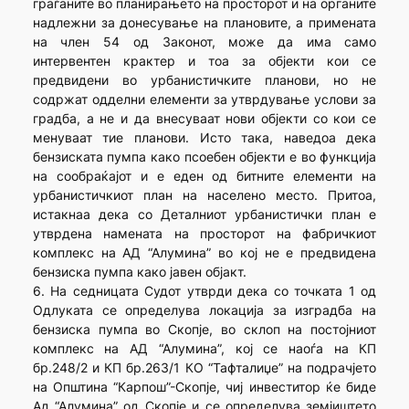
граѓаните во планирањето на просторот и на органите
надлежни за донесување на плановите, а примената
на член 54 од Законот, може да има само
интервентен крактер и тоа за објекти кои се
предвидени во урбанистичките планови, но не
содржат одделни елементи за утврдување услови за
градба, а не и да внесуваат нови објекти со кои се
менуваат тие планови. Исто така, наведоа дека
бензиската пумпа како псоебен објекти е во функција
на сообраќајот и е еден од битните елементи на
урбанистичкиот план на населено место. Притоа,
истакнаа дека со Деталниот урбанистички план е
утврдена намената на просторот на фабричкиот
комплекс на АД “Алумина” во кој не е предвидена
бензиска пумпа како јавен објакт.
6. На седницата Судот утврди дека со точката 1 од
Одлуката се определува локација за изградба на
бензиска пумпа во Скопје, во склоп на постојниот
комплекс на АД “Алумина”, кој се наоѓа на КП
бр.248/2 и КП бр.263/1 КО “Тафталиџе” на подрачјето
на Општина “Карпош”-Скопје, чиј инвеститор ќе биде
Ад “Алумина” од Скопје и се определува земјиштето