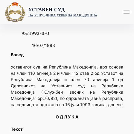
Skip
УСТАВЕН СУД
to
НА РЕПУБЛИКА СЕВЕРНА МАКЕДОНИЈА
content
93/1993-0-0
16/07/1993
Вовед
Уставниот суд на Република Македонија, врз основа
на член 110 алинеја 2 и член 112 став 2 од Уставот на
Република Македонија и член 70 алинеја 1 од
Деловникот на Уставниот суд на Република
Македонија (“Службен весник на Република
Македонија” бр.70/92), по одржаната јавна расправа,
на седницата одржана на 16 јули 1993 година, донесе
О Д Л У К А
Текст