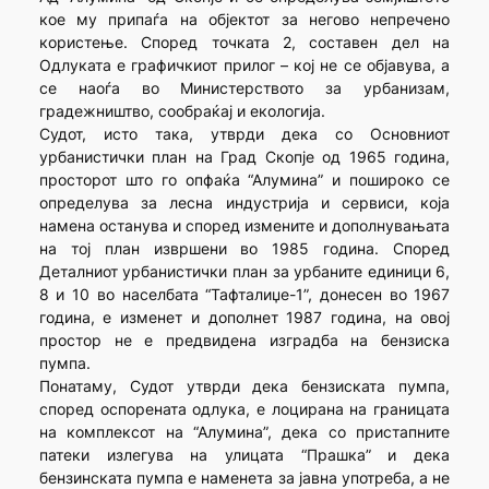
кое му припаѓа на објектот за негово непречено
користење. Според точката 2, составен дел на
Одлуката е графичкиот прилог – кој не се објавува, а
се наоѓа во Министерството за урбанизам,
градежништво, сообраќај и екологија.
Судот, исто така, утврди дека со Основниот
урбанистички план на Град Скопје од 1965 година,
просторот што го опфаќа “Алумина” и пошироко се
определува за лесна индустрија и сервиси, која
намена останува и според измените и дополнувањата
на тој план извршени во 1985 година. Според
Деталниот урбанистички план за урбаните единици 6,
8 и 10 во населбата “Тафталиџе-1”, донесен во 1967
година, е изменет и дополнет 1987 година, на овој
простор не е предвидена изградба на бензиска
пумпа.
Понатаму, Судот утврди дека бензиската пумпа,
според оспорената одлука, е лоцирана на границата
на комплексот на “Алумина”, дека со пристапните
патеки излегува на улицата “Прашка” и дека
бензинската пумпа е наменета за јавна употреба, а не