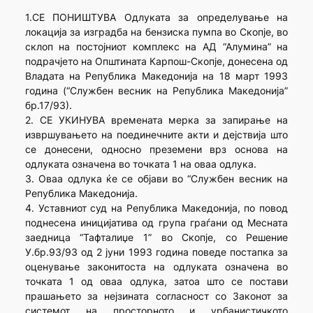
1.СЕ ПОНИШТУВА Одлуката за определување на
локација за изградба на бензиска пумпа во Скопје, во
склоп на постојниот комплекс на АД “Алумина” на
подрачјето на Општината Карпош-Скопје, донесена од
Владата на Република Македонија на 18 март 1993
година (“Службен весник на Република Македонија”
бр.17/93).
2. СЕ УКИНУВА времената мерка за запирање на
извршувањето на поединечните акти и дејствија што
се донесени, односно преземени врз основа на
одлуката означена во точката 1 на оваа одлука.
3. Оваа одлука ќе се објави во “Службен весник на
Република Македонија.
4. Уставниот суд на Република Македонија, по повод
поднесена иницијатива од група граѓани од Месната
заедница “Тафталиџе 1” во Скопје, со Решение
У.бр.93/93 од 2 јуни 1993 година поведе постапка за
оценување законитоста на одлуката означена во
точката 1 од оваа одлука, затоа што се постави
прашањето за нејзината согласност со Законот за
системот на просторното и урбанистичкото