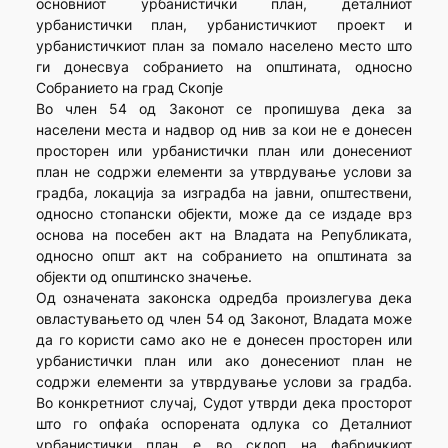
основниот урбанистички план, деталниот
урбанистички план, урбанистичкиот проект и
урбанистичкиот план за помало населено место што
ги донесвуа собранието на општината, односно
Собранието на град Скопје
Во член 54 од Законот се пропишува дека за
населени места и надвор од нив за кои не е донесен
просторен или урбанистички план или донесениот
план не содржи елементи за утврдување услови за
градба, локација за изградба на јавни, општествени,
односно стопански објекти, може да се издаде врз
основа на посебен акт на Владата на Републиката,
односно општ акт на собранието на општината за
објекти од општинско значење.
Од означената законска одредба произлегува дека
овластувањето од член 54 од Законот, Владата може
да го користи само ако не е донесен просторен или
урбанистички план или ако донесениот план не
содржи елементи за утврдување услови за градба.
Во конкретниот случај, Судот утврди дека просторот
што го опфаќа оспорената одлука со Деталниот
урбанистички план е во склоп на фабричкиот