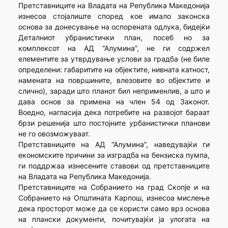
Претставниците на Владата на Република Македонија
изнесоа стојалиште според кое имало законска
основа за донесување на оспорената одлука, бидејќи
Деталниот убранистички план, посеб но за
комплексот на АД “Алумина”, не ги содржел
елементите за утврдување услови за градба (не биле
определени: габаритите на објектите, нивната катност,
намената на површините, влезовите во објектите и
слично), заради што планот бил неприменлив, а што и
дава основ за примена на член 54 од Законот.
Воедно, нагласија дека потребите на развојот бараат
брзи решенија што постојните урбанистички планови
не го овозможуваат.
Претставниците на АД “Алумина”, наведувајќи ги
економските причини за изградба на бензиска пумпа,
ги поддржаа изнесените ставови од претставниците
на Владата на Република Македонија.
Претставниците на Собранието на град Скопје и на
Собранието на Општината Карпош, изнесоа мислење
дека просторот може да се користи само врз основа
на плански документи, почитувајќи ја улогата на