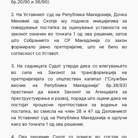
бр.20/90 и 36/90).
2. На Уставниот суд на Република Македонија, Дочка
Меновиќ од Скопје му поднесе иницијатива за
поведување постапка за оценување уставноста на
законот означен во точката 1 од ова решение, затоа
што Собранието на СР Македонија со закон
формирало јавно претпријатие, што не било во
согласност со Уставот.
3. На седницата Судот утврди дека со влегувањето
во сила на Законот за трансформација на
претпријатијата со општествен капитал (“Службен
весник на Република Македонија” бр.38/93)
престанал да важи Законот за Агенцијата за
преструктуирање и развој, поради што оцени дека не
постојат процесни претпоставки за водење на
постапка, во смисла на член 28 и 47 од Деловникот
на Уставниот суд на Република Македонија и одлучи
како во точката 1 од ова решение.
4. Ова решение Судот го донесе во состав од