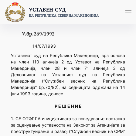
Skip
УСТАВЕН СУД
to
НА РЕПУБЛИКА СЕВЕРНА МАКЕДОНИЈА
content
У.бр.269/1992
14/07/1993
Уставниот суд на Република Македонија, врз основа
на член 110 алинеја 2 од Уставот на Република
Македонија, член 28 и член 71 алинеја 3 од
Деловникот на Уставниот суд на Република
Македонија (“Службен весник на Република
Македонија” бр.70/92), на седницата одржана на 14
јули 1993 година, донесе
Р Е Ш Е Н И Е
1. СЕ ОТФРЛА иницијативата за поведување постапка
за оценување уставноста на Законот за Агенцијата за
преструктуирање и развој (“Службен весник на СРМ”