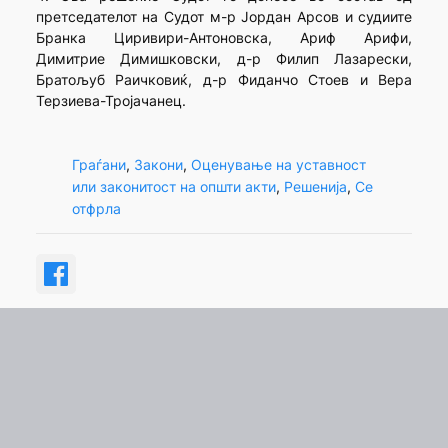
претседателот на Судот м-р Јордан Арсов и судиите
Бранка Циривири-Антоновска, Ариф Арифи,
Димитрие Димишковски, д-р Филип Лазарески,
Братољуб Раичковиќ, д-р Фиданчо Стоев и Вера
Терзиева-Тројачанец.
Граѓани
, 
Закони
, 
Оценување на уставност
или законитост на општи акти
, 
Решенија
, 
Се
отфрла