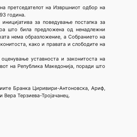
на претседателот на Извршниот одбор на
93 година.
 иницијатива за поведување постапка за
тоа што била предложена од ненадлежни
уката нема образложение, а Собранието на
конитоста, како и правата и слободите на
а оценување уставноста и законитоста на
тавот на Република Македонија, поради што
диите Бранка Циривири-Антоновска, Ариф,
 Вера Терзиева-Тројачанец.