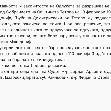
тавноста и законитоста на Одлуката за разрешување 
од Собранието на Општината Тетово на 19 февруари 19
донија, Љубиша Димитриевски од Тетово му поднесе
а одлуката означена во точка 1 од ова решение, за
ле на седницата кога се одлучувало за одлуката, одл
инство гласови, со што биле нарушени уставноста и за
блика Македонија.
т утврди дека со неа се бара поведување постапка з
а на слободите и правата од член 110 алинеја 3 од Ус
ува по барањето во иницијативата.
 како во точка 1 од ова решение.
ав од претседателот на Судот м-р Јордан Арсов и су
 Лазарески, Братољуб Раичковиќ, д-р Фиданчо Стоев и