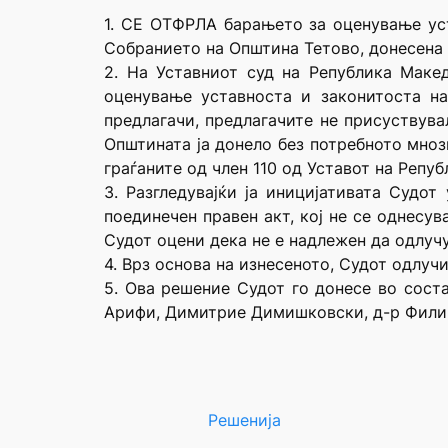
1. СЕ ОТФРЛА барањето за оценување ус
Собранието на Општина Тетово, донесена 
2. На Уставниот суд на Република Маке
оценување уставноста и законитоста н
предлагачи, предлагачите не присуствува
Општината ја донело без потребното мноз
граѓаните од член 110 од Уставот на Репу
3. Разгледувајќи ја иницијативата Судо
поединечен правен акт, кој не се однесув
Судот оцени дека не е надлежен да одлуч
4. Врз основа на изнесеното, Судот одлучи
5. Ова решение Судот го донесе во сост
Арифи, Димитрие Димишковски, д-р Филип
Решенија