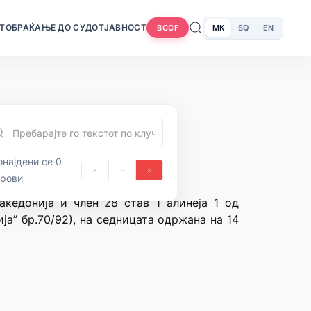
Т
ОБРАЌАЊЕ ДО СУДОТ
ЈАВНОСТ
MK
SQ
EN
BCCF
најдени се 0
орови
акедонија и член 28 став 1 алинеја 1 од
а” бр.70/92), на седницата одржана на 14