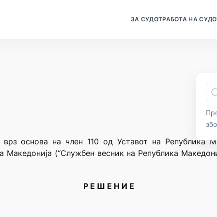
ЗА СУДОТ
РАБОТА НА СУДО
Про
зб
 врз основа на член 110 од Уставот на Република М
а Македонија (“Службен весник на Република Македониј
Р Е Ш Е Н И Е