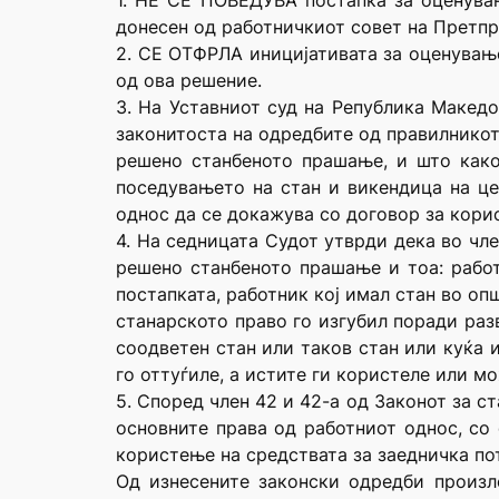
1. НЕ СЕ ПОВЕДУВА постапка за оценувањ
донесен од работничкиот совет на Претпри
2. СЕ ОТФРЛА иницијативата за оценување 
од ова решение.
3. На Уставниот суд на Република Македо
законитоста на одредбите од правилникот 
решено станбеното прашање, и што како
поседувањето на стан и викендица на це
однос да се докажува со договор за корис
4. На седницата Судот утврди дека во чле
решено станбеното прашање и тоа: работ
постапката, работник кој имал стан во опш
станарското право го изгубил поради разв
соодветен стан или таков стан или куќа и
го оттуѓиле, а истите ги користеле или мо
5. Според член 42 и 42-а од Законот за ст
основните права од работниот однос, со 
користење на средствата за заедничка по
Од изнесените законски одредби произл