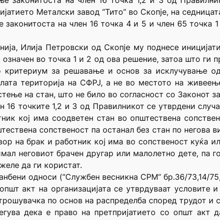
е законитоста на член 16 точка 1,2 и 3 од Правилн
јатието Металски завод “Тито” во Скопје, на седницата
законитоста на член 16 точка 4 и 5 и член 65 точка 1
нија, Илија Петровски од Скопје му поднесе иниција
означен во точка 1 и 2 од ова решение, затоа што ги 
 критериум за решавање и основ за исклучување од
лата територија на СФРЈ, а не во местото на живее
тење на стан, што не било во согласност со Законот з
н 16 точките 1,2 и 3 од Правилникот се утврдени случ
ник кој има соодветен стан во општествена сопствено
тествена сопственост па останал без стан по негова ви
ор на брак и работник кој има во сопственост куќа ил
мал неговиот брачен другар или малолетно дете, па го
желе да ги користат.
анбени односи (“Службен весникна СРМ” бр.36/73,14/75,2
општ акт на организацијата се утврдуваат условите 
трошувачка по основ на распределба според трудот и 
егува дека е право на претпријатието со општ акт д