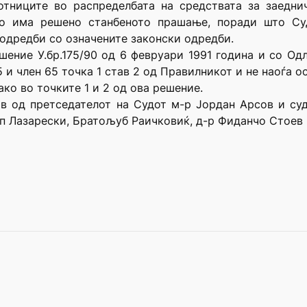
отниците во распределбата на средствата за заедни
го има решено станбеното прашање, поради што С
одредби со означените законски одредби.
шение У.бр.175/90 од 6 февруари 1991 година и со Одлу
5 и член 65 точка 1 став 2 од Правилникот и не наоѓа 
ако во точките 1 и 2 од ова решение.
ав од претседателот на Судот м-р Јордан Арсов и с
 Лазарески, Братољуб Раичковиќ, д-р Фиданчо Стоев и