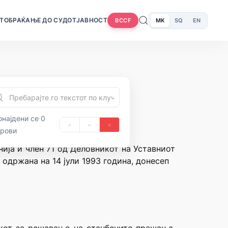
Т
ОБРАЌАЊЕ ДО СУДОТ
ЈАВНОСТ
MK
SQ
EN
BCCF
најдени се 0
орови
нија и член 71 од Деловникот на Уставниот
 одржана на 14 јули 1993 година, донесеп