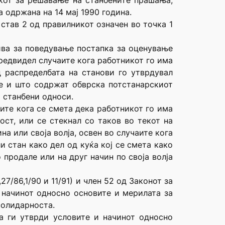
икот за решавање на станбените прашања,
 одржана на 14 мај 1990 година.
 став 2 од правилникот означен во точка 1
тива за поведување постапка за оценување
предвидел случаите кога работникот го има
 распределбата на станови го утврдувал
ње и што содржат обврска потстанарскиот
а станбени односи.
аите кога се смета дека работникот го има
ст, или се стекнал со таков во текот на
на или своја волја, освен во случаите кога
и стан како дел од куќа кој се смета како
 продале или на друг начин по своја волја
7/86,1/90 и 11/91) и член 52 од Законот за
и начинот односно основите и мерилата за
солидарноста.
а ги утврди условите и начинот односно