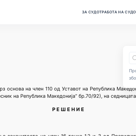
ЗА СУДОТ
РАБОТА НА СУДО
Про
зб
рз основа на член 110 од Уставот на Република Македо
сник на Република Македонија” бр.70/92), на седницата
Р Е Ш Е Н И Е