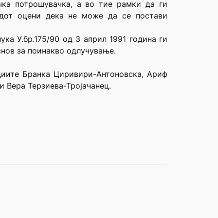
чка потрошувачка, а во тие рамки да ги
удот оцени дека не може да се постави
ка У.бр.175/90 од 3 април 1991 година ги
основ за поинакво одлучување.
удиите Бранка Циривири-Антоновска, Ариф
 Вера Терзиева-Тројачанец.