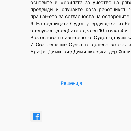
основите и мерилата за учество на раб
предвиди и случаите кога работникот 
прашањето за согласноста на оспорените 
6. На седницата Судот утврди дека со Ре
оценувал одредбите од член 16 точка 4 и 
Врз основа на изнесеното, Судот одлучи к
7. Ова решение Судот го донесе во сост
Арифи, Димитрие Димишковски, д-р Филип
Решенија