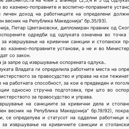
 законитоста на член 2 алинеја 1,2,3,4 и 5 од Одлук
 во казнено-поправните и воспитно-поправните устан
м личен доход на работниците на определени должно
ен весник на Република Македонија” бр.35/93).
нија, Петар Цветановски, дипломиран правник од Ско
оспорените одредби од одлуката означена во точка 
т за извршување на кривични санкции и стопански пре
во казнено-поправните установи, а не и во Министер
дат со закон.
а ја запре од извршување оспорената одлука..
луката Владата ги определила работните места на оп
истерството за правосудство и управа на кои тежинат
е на работната способност, за кои е предвиден и пого
ации односно стручна подготовка, при што во оспор
истерството за правосудство и управа.
звршување на санкциите за кривични дела и стопан
жбен весник на Република Македонија” бр.19/92), пок
и, се определува и статусот на одделни работници 
 за извршување на кривичните санкции и стопанскит