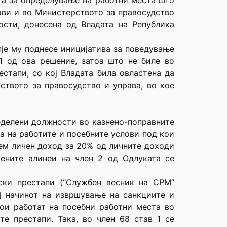
ата за определување на работни места што
ови и во Министерството за правосудство
сти, донесена од Владата на Република
пје му поднесе иницијатива за поведување
1 од ова решение, затоа што не биле во
стапи, со кој Владата била овластена да
ството за правосудство и управа, во кое
ределени должности во казнено-поправните
а на работите и посебните услови под кои
лем личен доход за 20% од личните доходи
ените алинеи на член 2 од Одлуката се
ски престапи (“Службен весник на СРМ”
рај начинот на извршување на санкциите и
кои работат на посебни работни места во
е престапи. Така, во член 68 став 1 се