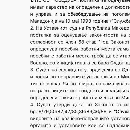
1. НЕ СЕ ПОВЕДУВА постапка за оценување
имаат карактер на определени должности
и управа и за обезбедување на поголе
Македонија на 10 мај 1993 година (“Служб
2. На Уставниот суд на Република Македо
постапка за оценување законитоста на 
согласност со член 68 став 1 од Законо
определува посебни работни места само 
посебните работни места треба да се утвр
Воедно, со иницијативата се бара Судот д
3. Судот на седницата утврди дека со Од
и воспитно-поправните установи и во Мин
тие се вршат битно влијаат на намалувањ
на работниците со соодветни квалифик
определени таквите работни места во Мин
4. Судот утврди дека со Законот за и
бр.19/79,50/82,42/85,36/86,46/89 и “Слу
видовите на казнено-поправните установ
органите и установите кои се надлежни