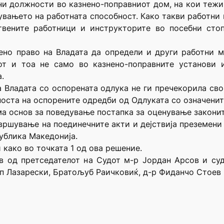
и должности во казнено-поправниот дом, на кои тежи
лувањето на работната способност. Како такви работни
ствените работници и инструкторите во посебни сто
дено право на Владата да определи и други работни 
от и тоа не само во казнено-поправните установи 
.
а Владата со оспорената одлука не ги пречекорила св
оста на оспорените одредби од Одлуката со означенит
ма основ за поведување постапка за оценување законит
вршување на поединечните акти и дејствија преземени 
публика Македонија.
 како во точката 1 од ова решение.
ав од претседателот на Судот м-р Јордан Арсов и су
 Лазарески, Братољуб Раичковиќ, д-р Фиданчо Стоев и