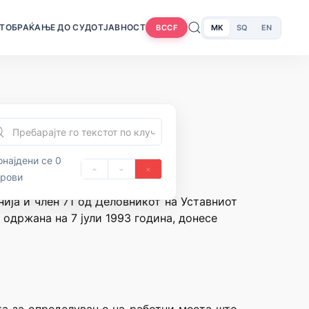
Т
ОБРАЌАЊЕ ДО СУДОТ
ЈАВНОСТ
MK
SQ
EN
BCCF
најдени се 0
орови
нија и член 71 од Деловникот на Уставниот
 одржана на 7 јули 1993 година, донесе