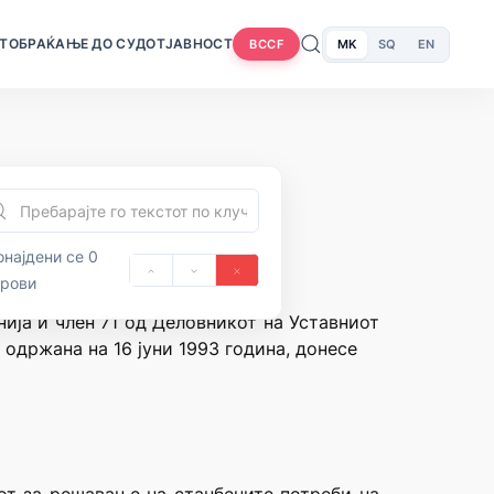
Т
ОБРАЌАЊЕ ДО СУДОТ
ЈАВНОСТ
MK
SQ
EN
BCCF
најдени се 0
орови
нија и член 71 од Деловникот на Уставниот
 одржана на 16 јуни 1993 година, донесе