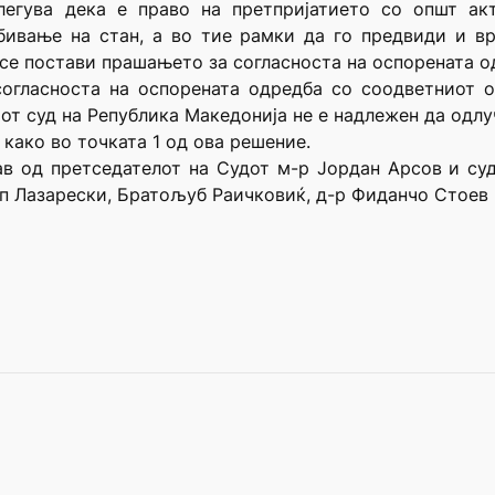
легува дека е право на претпријатието со општ ак
ивање на стан, а во тие рамки да го предвиди и вр
се постави прашањето за согласноста на оспорената о
огласноста на оспорената одредба со соодветниот о
от суд на Република Македонија не е надлежен да одлу
 како во точката 1 од ова решение.
ав од претседателот на Судот м-р Јордан Арсов и с
 Лазарески, Братољуб Раичковиќ, д-р Фиданчо Стоев и