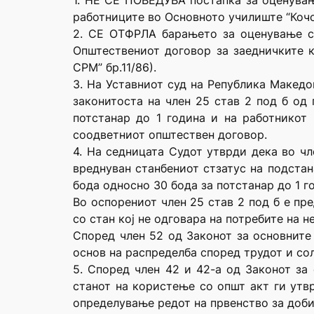
1. НЕ СЕ ПОВЕДУВА постапка за оценувањ
работниците во Основното училиште “Кочо 
2. СЕ ОТФРЛА барањето за оценување со
Општествениот договор за заедничките 
СРМ” бр.11/86).
3. На Уставниот суд на Република Македо
законитоста на член 25 став 2 под б од 
потстанар до 1 година и на работникот 
соодветниот општествен договор.
4. На седницата Судот утврди дека во чл
вреднуван станбениот стзатус на подстан
бода односно 30 бода за потстанар до 1 г
Во оспорениот член 25 став 2 под б е пр
со стан кој не одговара на потребите на 
Според член 52 од Законот за основните
основ на распределба според трудот и со
5. Според член 42 и 42-а од Законот за с
станот на користење со општ акт ги утв
определување редот на првенство за доби