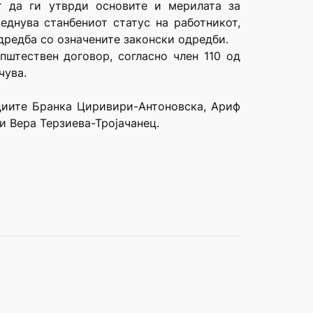
т да ги утврди основите и мерилата за
еднува станбениот статус на работникот,
дредба со означените законски одредби.
пштествен договор, согласно член 110 од
чува.
удиите Бранка Циривири-Антоновска, Ариф
 Вера Терзиева-Тројачанец.