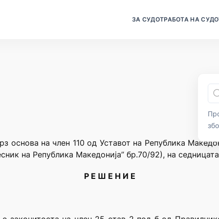
ЗА СУДОТ
РАБОТА НА СУДО
Про
зб
рз основа на член 110 од Уставот на Република Македо
сник на Република Македонија” бр.70/92), на седницата
Р Е Ш Е Н И Е