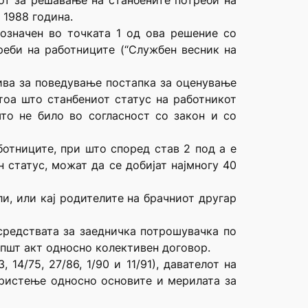
от за решавање на станбените потреби на
 1988 година.
означен во точката 1 од ова решение со
еби на работниците (“Службен весник на
тива за поведување постапка за оценување
атоа што станбениот статус на работникот
што не било во согласност со закон и со
ботниците, при што според став 2 под а е
 статус, можат да се добијат најмногу 40
и, или кај родителите на брачниот другар
средствата за заедничка потрошувачка по
општ акт односно колективен договор.
14/75, 27/86, 1/90 и 11/91), давателот на
ористење односно основите и мерилата за