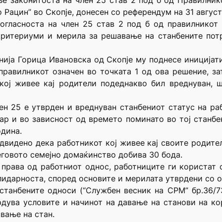
е законитоста на член 25 став 2 под б од Правилник
Рацин” во Скопје, донесен со референдум на 31 август
гласноста на член 25 став 2 под б од правилникот 
критериуми и мерила за решавање на станбените потр
нија Горица Ивановска од Скопје му поднесе иниција
правилникот означен во точката 1 од ова решение, з
кој живее кај родители подеднакво бил вреднуван, 
ен 25 е утврден и вреднуван станбениот статус на ра
ар и во зависност од времето поминато во тој станбен
одина.
едвидено дека работникот кој живее кај своите родител
неговото семејно домаќинство добива 30 бода.
 права од работниот однос, работниците ги користат 
лидарноста, според основите и мерилата утврдени со 
танбените односи (“Службен весник на СРМ” бр.36/73, 
рдува условите и начинот на давање на станови на к
вање на стан.