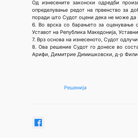
Од изнесените законски одредби произ
определување редот на првенство за доб
поради што Судот оцени дека не може да 
6. Во врска со барањето за оценување с
Уставот на Република Македонија, Уставни
7. Врз основа на изнесеното, Судот одлучи
8. Ова решение Судот го донесе во сост
Арифи, Димитрие Димишковски, д-р Филип
Решенија