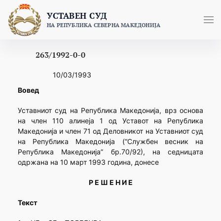
Skip
УСТАВЕН СУД
to
НА РЕПУБЛИКА СЕВЕРНА МАКЕДОНИЈА
content
263/1992-0-0
10/03/1993
Вовед
Уставниот суд на Република Македонија, врз основа
на член 110 алинеја 1 од Уставот на Република
Македонија и член 71 од Деловникот на Уставниот суд
на Република Македонија (“Службен весник на
Република Македонија” бр.70/92), на седницата
одржана на 10 март 1993 година, донесе
Р Е Ш Е Н И Е
Текст