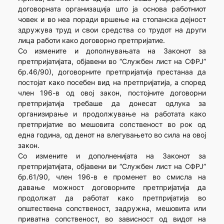
договорната организација што ја основа работниот
човек и во неа поради вршење на стопанска дејност
здружува труд и свои средства со трудот на други
лица работи како договорно претпријатие.
Со измените и дополнувањата на Законот за
претпријатијата, објавени во “Службен лист на СФРЈ”
бр.46/90), договорните претпријатија престанаа да
постојат како посебен вид на претпријатија, а според
член 196-в од овој закон, постојните договорни
претпријатија требаше да донесат одлука за
организирање и продолжување на работата како
претпријатие во мешовита сопственост во рок од
една година, од денот на влегувањето во сила на овој
закон.
Со измените и дополненијата на Законот за
претпријатијата, објавени ви “Службен лист на СФРЈ”
бр.61/90, член 196-в е променет во смисла на
давање можност договорните претпријатија да
продолжат да работат како претпријатија во
општествена сопственост, задружна, мешовита или
приватна сопственост, во зависност од видот на