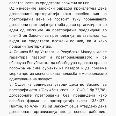
сопственоста на средствата вложени во нив.
Од изнесените законски одредби произлегува дека
договорните претпријатија како посебен вид на
претпријатија веќе не постојат, туку поранешните
договорни претпријатија треба да се организираат во
еден од облиците на претпријатија предвидени во
член 2 од Законот за претпријатија, во зависност од
видот на средствата вложени во нив, па и како
приватни претпријатија.
4. Со член 55 од Уставот на Република Македонија се
гарантира пазарот и претприемништвото и се
обврзува Републиката да обезбедува еднаква правна
положба на сите субјекти на пазарот и да преземе
мерки против монополската положба и монополското
однесување на пазарот.
5. Судот на седницата утврди дека во Законот за
претпријатијата (“Службен лист на СФРЈ” бр.77/88)
договорните претпријатија беа предвидени како
посебна форма на претпријатија (член 133-137).
Притоа, во член 133 од Законот беше утврдено дека
договорната организација што ја основа работниот