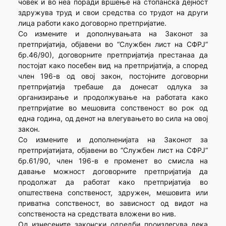
човек и во неа поради вршење на стопанска дејност
здружува труд и свои средства со трудот на други
лица работи како договорно претпријатие.
Со измените и дополнувањата на Законот за
претпријатија, објавени во “Службен лист на СФРЈ”
бр.46/90), договорните претпријатија престанаа да
постојат како посебен вид на претпријатија, а според
член 196-в од овој закон, постојните договорни
претпријатија требаше да донесат одлука за
организирање и продолжување на работата како
претпријатие во мешовита сопственост во рок од
една година, од денот на влегувањето во сила на овој
закон.
Со измените и дополненијата на Законот за
претпријатијата, објавени во “Службен лист на СФРЈ”
бр.61/90, член 196-в е променет во смисла на
давање можност договорните претпријатија да
продолжат да работат како претпријатија во
општествена сопственост, здружен, мешовита или
приватна сопственост, во зависност од видот на
сопственоста на средствата вложени во нив.
Од изнесените законски одредби произлегува дека