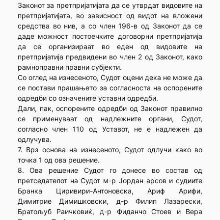
Законот за претпријатијата да се утврдат видовите на
претпријатијата, во зависност од видот на вложени
средства во нив, а со член 196-в од Законот да се
даде можност постоечките договорни претпријатија
да се организираат во еден од видовите на
претпријатија предвидени во член 2 од Законот, како
рамноправни правни субјекти.
Со оглед на изнесеното, Судот оцени дека не може да
се постави прашањето за согласноста на оспорените
одредби со означените уставни одредби.
Дали, пак, оспорените одредби од Законот правилно
се применуваат од надлежните органи, Судот,
согласно член 110 од Уставот, не е надлежен да
одлучува.
7. Врз основа на изнесеното, Судот одлучи како во
точка 1 од ова решение.
8. Ова решение Судот го донесе во состав од
претседателот на Судот м-р Јордан арсов и судиите
Бранка Циривири-Антоновска, Ариф Арифи,
Димитрие Димишковски, д-р Филип Лазарески,
Братољуб Раичковиќ, д-р Фиданчо Стоев и Вера