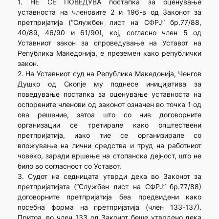
1. НЕ СЕ ПОВЕДУВА постапка за оценување
уставноста на членовите 2 и 196-в од Законот за
претпријатија (“Службен лист на СФРЈ” бр.77/88,
40/89, 46/90 и 61/90), кој, согласно член 5 од
Уставниот закон за спроведување на Уставот на
Република Македонија, е преземен како републички
закон.
2. На Уставниот суд на Република Македонија, Ченгов
Душко од Скопје му поднесе иницијатива за
поведување постапка за оценување уставноста на
оспорените членови од законот означен во точка 1 од
ова решение, затоа што со нив договорните
организации се третирале како општествени
претпријатија, иако тие се организирале со
вложување на лични средства и труд на работниот
човеко, заради вршење на стопанска дејност, што не
било во согласност со Уставот.
3. Судот на седницата утврди дека во Законот за
претпријатијата (“Службен лист на СФРЈ” бр.77/88)
договорните претпријатија беа предвидени како
посебна форма на претпријатија (член 133-137).
Притоа, во член 133 од Законот беше утврдено дека