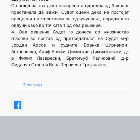
Со оглед на тоа дека оспорената одредба од Законот
престанала да важи, Судот оцени дека не постојат
процесни претпоставки за одлучување, поради што
одлучи како во точката 1 од ова решение.
4. Ова решение Судот го донесе со мнозинство
гласови во состав од претседателот на Судот м-р
Јордан Арсов и судиите Бранка Циривири-
Антоновска, Ариф Арифи, Димитрие Димишковски, д-
р Филип Лазарески, Братољуб Раичковиќ, д-р
Фиданчо Стоев и Вера Терзиева-Тројачанец.
Решенија