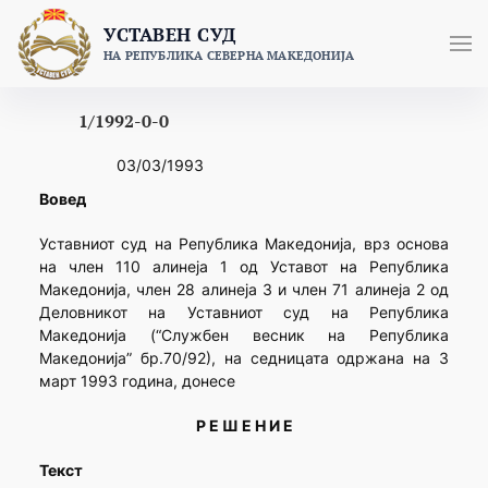
Skip
УСТАВЕН СУД
to
НА РЕПУБЛИКА СЕВЕРНА МАКЕДОНИЈА
content
1/1992-0-0
03/03/1993
Вовед
Уставниот суд на Република Македонија, врз основа
на член 110 алинеја 1 од Уставот на Република
Македонија, член 28 алинеја 3 и член 71 алинеја 2 од
Деловникот на Уставниот суд на Република
Македонија (“Службен весник на Република
Македонија” бр.70/92), на седницата одржана на 3
март 1993 година, донесе
Р Е Ш Е Н И Е
Текст