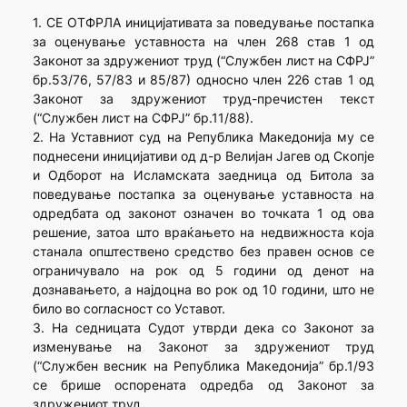
1. СЕ ОТФРЛА иницијативата за поведување постапка
за оценување уставноста на член 268 став 1 од
Законот за здружениот труд (“Службен лист на СФРЈ”
бр.53/76, 57/83 и 85/87) односно член 226 став 1 од
Законот за здружениот труд-пречистен текст
(“Службен лист на СФРЈ” бр.11/88).
2. На Уставниот суд на Република Македонија му се
поднесени иницијативи од д-р Велијан Јагев од Скопје
и Одборот на Исламската заедница од Битола за
поведување постапка за оценување уставноста на
одредбата од законот означен во точката 1 од ова
решение, затоа што враќањето на недвижноста која
станала општествено средство без правен основ се
ограничувало на рок од 5 години од денот на
дознавањето, а најдоцна во рок од 10 години, што не
било во согласност со Уставот.
3. На седницата Судот утврди дека со Законот за
изменување на Законот за здружениот труд
(“Службен весник на Република Македонија” бр.1/93
се брише оспорената одредба од Законот за
здружениот труд.