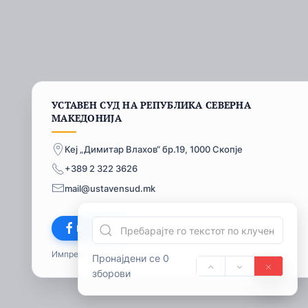
УСТАВЕН СУД НА РЕПУБЛИКА СЕВЕРНА
МАКЕДОНИЈА
Кеј „Димитар Влахов“ бр.19, 1000 Скопје
+389 2 322 3626
mail@ustavensud.mk
Facebook
Импресум
© 2026
Пронајдени се 0
зборови