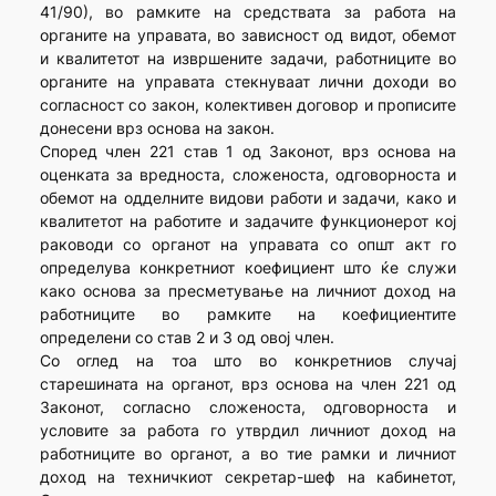
41/90), во рамките на средствата за работа на
органите на управата, во зависност од видот, обемот
и квалитетот на извршените задачи, работниците во
органите на управата стекнуваат лични доходи во
согласност со закон, колективен договор и прописите
донесени врз основа на закон.
Според член 221 став 1 од Законот, врз основа на
оценката за вредноста, сложеноста, одговорноста и
обемот на одделните видови работи и задачи, како и
квалитетот на работите и задачите функционерот кој
раководи со органот на управата со општ акт го
определува конкретниот коефициент што ќе служи
како основа за пресметување на личниот доход на
работниците во рамките на коефициентите
определени со став 2 и 3 од овој член.
Со оглед на тоа што во конкретниов случај
старешината на органот, врз основа на член 221 од
Законот, согласно сложеноста, одговорноста и
условите за работа го утврдил личниот доход на
работниците во органот, а во тие рамки и личниот
доход на техничкиот секретар-шеф на кабинетот,