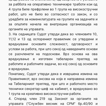
за раббота на оперативно техничкире тработи кои од
4 група биле префрлени во 1 група на високостручни
работ, што не било во согласност со закон, и со
уредбите за номенклатурата на групите на задачите и
за општите начела на внатрешна организација на
органите на управата.
3. На седницата Судот утврди дека во членовите 10,
11,12 и 13 од оспорениот правилник се утврдени и
вреднувани основите сложеност, одговорност и
услови за работа, при што секој од наведените основи
се разчленети на подоснови. Врз основа на ова
вреднување е изготвен табеларен преглед на
работите и работните задачи, во кој секој од основите
е вреднуван.
Понатаму, Судот утврди дека е извршена измена на
Правилникот, врз онсова на која е направена измена
на Табеларниот преглед, при што и работното место
технички секретар-шеф на кабинет, е вреднувано во
1 група на креативно високостручни работи.
4. Според член 219 од Законот за органите на
управата (“Службен весник на СРМ” бр.40/90 и