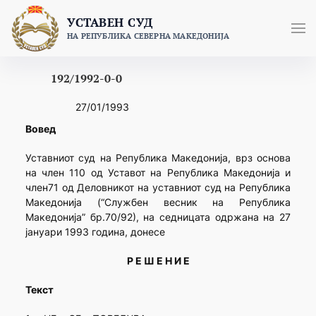
Skip
УСТАВЕН СУД
to
НА РЕПУБЛИКА СЕВЕРНА МАКЕДОНИЈА
content
192/1992-0-0
27/01/1993
Вовед
Уставниот суд на Република Македонија, врз основа
на член 110 од Уставот на Република Македонија и
член71 од Деловникот на уставниот суд на Република
Македонија (“Службен весник на Република
Македонија” бр.70/92), на седницата одржана на 27
јануари 1993 година, донесе
Р Е Ш Е Н И Е
Текст