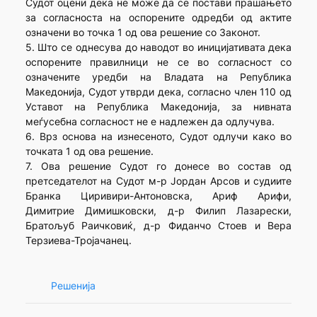
Судот оцени дека не може да се постави прашањето
за согласноста на оспорените одредби од актите
означени во точка 1 од ова решение со Законот.
5. Што се однесува до наводот во иницијативата дека
оспорените правилници не се во согласност со
означените уредби на Владата на Република
Македонија, Судот утврди дека, согласно член 110 од
Уставот на Република Македонија, за нивната
меѓусебна согласност не е надлежен да одлучува.
6. Врз основа на изнесеното, Судот одлучи како во
точката 1 од ова решение.
7. Ова решение Судот го донесе во состав од
претседателот на Судот м-р Јордан Арсов и судиите
Бранка Циривири-Антоновска, Ариф Арифи,
Димитрие Димишковски, д-р Филип Лазарески,
Братољуб Раичковиќ, д-р Фиданчо Стоев и Вера
Терзиева-Тројачанец.
Решенија