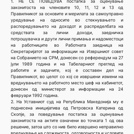
1. НЕ СЕ ПОВЕДУВА постапка за оценување
законитоста на членовите 10, 11, 12 и 13 од
Правилникот за основите и мерилата за самоуправно
уредување на односите во стекнувањето и
распоредувањето на доходот и распределбата на
средствата за лични доходи, заедничка
потрошувачка и други лични примања и надоместоци
на работниците во Работната заедница на
Секретаријатот за информации на Извршниот совет
на Собранието на СРМ, донесен со референдум на 27
јули 1989 година и на Табеларниот преглед на
работите и задачите, кој е составен дел на
Правилникот, во целот со кој се извршени измени на
вреднувањето на работното место шеф на кабинетот,
донесен од министерот за информации на 24
февруари 1992 година.
2. На Уставниот суд на Република Македонија му е
поднесена иницијатива од Петровска Катерина од
Скопје, за поведување постапка за оценување
законитоста на актите означени во точката 1 од ова
решение, затоа што со нив било извршено неправилно
вреднување на сложеноста, одговорноста и условите