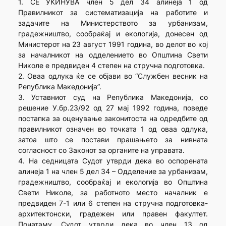
1. СЕ УКИНУВА член 5 дел 34 алинеја 1 од
Правилникот за систематизација на работите и
задачите на Министерството за урбанизам,
градежништво, сообраќај и екологија, донесен од
Министерот на 23 август 1991 година, во делот во кој
за началникот на одделението во Општина Свети
Николе е предвиден 4 степен на стручна подготовка.
2. Оваа одлука ќе се објави во “Службен весник на
Република Македонија”.
3. Уставниот суд на Република Македонија, со
решение У.бр.23/92 од 27 мај 1992 година, поведе
постапка за оценување законитоста на одредбите од
правилникот означен во точката 1 од оваа одлука,
затоа што се постави прашањето за нивната
согласност со Законот за органите на управата.
4. На седницата Судот утврди дека во оспорената
алинеја 1 на член 5 дел 34 – Одделение за урбанизам,
градежништво, сообраќај и екологија во Општина
Свети Николе, за работното место началник е
предвиден 7-1 или 6 степен на стручна подготовка-
архитектонски, градежен или правен факултет.
Понатаму, Судот утврди дека во член 13 од