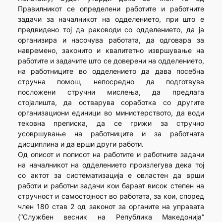
Правилникот се определени работите и работните
задачи за началникот на одделението, при што е
предвидено тој да раководи со одделението, да ја
организира и насочува работата, да одговара за
навремено, законито и квалитетно извршување на
работите и задачите што се доверени на одделението,
на работниците во одделението да дава посебна
стручна помош, непосредно да подготвува
посложени стручни мислења, да предлага
стојалишта, да остварува соработка со другите
организациони единици во министерството, да води
тековна преписка, да се грижи за стручно
усовршување на работниците и за работната
дисциплина и да врши други работи.
Од описот и пописот на работите и работните задачи
на началникот на одделението произлегува дека тој
со актот за систематизација е овластен да врши
работи и работни задачи кои бараат висок степен на
стручност и самостојност во работата, за кои, според
член 180 став 2 од законот за органите на управата
(“Службен весник на Република Македонија”