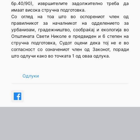
бр.40/90), извршителите задолжително треба да
имаат висока стручна подготовка.
Со оглед на тоа што во оспорениот член од
правилникот за началникот на одделението за
урбанизам, градежништво, сообраќај и екологија во
Општината Свети Николе е предвиден и 6 степен на
стручна подготовка, Судот оцени дека тој не е во
согласност со означениот член од Законот, поради
што одлучи како во точката 1 од оваа одлука.
Одлуки