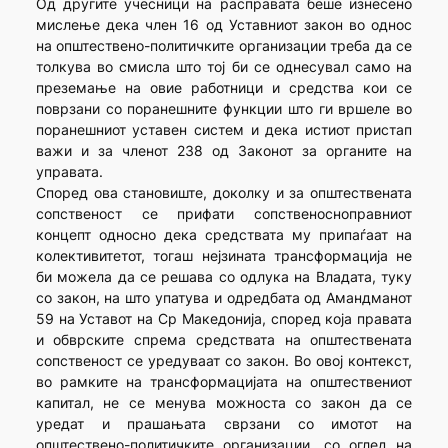
Од другите учесници на расправата беше изнесено
мислење дека член 16 од Уставниот закон во однос
на општествено-политичките организации треба да се
толкува во смисла што тој би се однесувал само на
преземање на овие работници и средства кои се
поврзани со поранешните функции што ги вршеле во
поранешниот уставен систем и дека истиот пристап
важи и за членот 238 од Законот за органите на
управата.
Според ова становиште, доколку и за општествената
сопственост се прифати сопственосноправниот
концепт односно дека средствата му припаѓаат на
колективитетот, тогаш нејзината трансформација не
би можела да се решава со одлука на Владата, туку
со закон, на што упатува и одредбата од Амандманот
59 на Уставот на Ср Македонија, според која правата
и обврските спрема средствата на општествената
сопственост се уредуваат со закон. Во овој контекст,
во рамките на трансформацијата на општествениот
капитал, не се менува можноста со закон да се
уредат и прашањата сврзани со имотот на
општествено-политичките организации, со оглед на