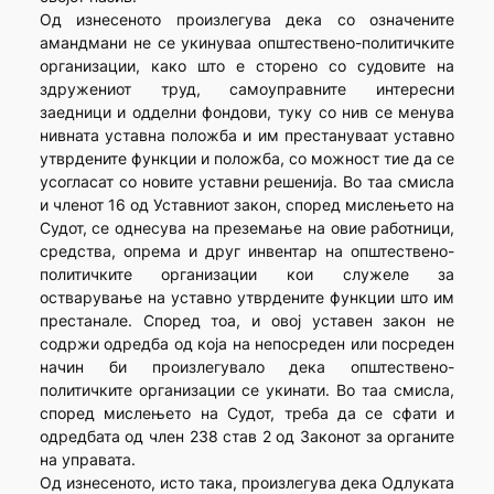
Од изнесеното произлегува дека со означените
амандмани не се укинуваа општествено-политичките
организации, како што е сторено со судовите на
здружениот труд, самоуправните интересни
заедници и одделни фондови, туку со нив се менува
нивната уставна положба и им престануваат уставно
утврдените функции и положба, со можност тие да се
усогласат со новите уставни решенија. Во таа смисла
и членот 16 од Уставниот закон, според мислењето на
Судот, се однесува на преземање на овие работници,
средства, опрема и друг инвентар на општествено-
политичките организации кои служеле за
остварување на уставно утврдените функции што им
престанале. Според тоа, и овој уставен закон не
содржи одредба од која на непосреден или посреден
начин би произлегувало дека општествено-
политичките организации се укинати. Во таа смисла,
според мислењето на Судот, треба да се сфати и
одредбата од член 238 став 2 од Законот за органите
на управата.
Од изнесеното, исто така, произлегува дека Одлуката