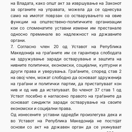
на Владата, како општ акт за извршување на Законот
за органите на управата, можела да се однесува
само на имотот поврзан со остварувањето на овие
функции на општествено-политичките организации
кои со споменатите уставни измени им престанале
односно преминале во надлежност на државните
органи.
7. Согласно член 20 од Уставот на Република
Македонија на граѓаните им се гарантира слободата
на здружување заради остварување и заштита на
нивните политички, економски, социјални, културни и
други права и уверувања. Граѓаните, според став 2
на овој член, можат слободно да основаат здруженија
на граѓани и политички партии, да пристапуваат кон
нив и од нив да истапуваат. Во членот 37 став 1 од
Уствот посебно е нагласено правото на граѓаните да
основаат синдикти заради остварување на своите
економски и социјални права.
Од изнесените уставни одредби произлегува дека и
во Уставот на Република Македонија не постојат
основи со акт на државен орган да се укинуваат