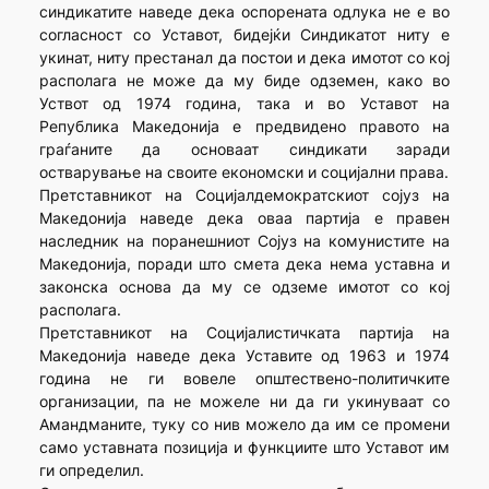
синдикатите наведе дека оспорената одлука не е во
согласност со Уставот, бидејќи Синдикатот ниту е
укинат, ниту престанал да постои и дека имотот со кој
располага не може да му биде одземен, како во
Уствот од 1974 година, така и во Уставот на
Република Македонија е предвидено правото на
граѓаните да основаат синдикати заради
остварување на своите економски и социјални права.
Претставникот на Социјалдемократскиот сојуз на
Македонија наведе дека оваа партија е правен
наследник на поранешниот Сојуз на комунистите на
Македонија, поради што смета дека нема уставна и
законска основа да му се одземе имотот со кој
располага.
Претставникот на Социјалистичката партија на
Македонија наведе дека Уставите од 1963 и 1974
година не ги вовеле општествено-политичките
организации, па не можеле ни да ги укинуваат со
Амандманите, туку со нив можело да им се промени
само уставната позиција и функциите што Уставот им
ги определил.