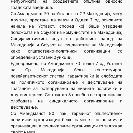
Републиката, на соодветната општина односно
градската заедница.
Со Амандманот 70 на Уставот на СР Македонија, меѓу
другите, престана да важи и Оддел 7 од основните
начела на Уставот, според кој беше утврдена
положбата на Сојузот на комунистите на Македонија,
Социјалистичкиот сојуз на работниот народ на
Македонија и Сојузот на синдикатите на Македонија
како општествено-политички организации со
определени уставни функции.
Едновремено, со Амандманот 70 точка 7 од Уставот
на Ср Македонија беше конституиран
повеќепартискиот систем, гарантирајќи ја слободата
на политичкото организирање и дејствување на
граѓаните за остварување на нивните политички и
други интереси. Со точката 8 посебно се гарантираше
слободата на синдикалното организирање и
дејствување.
Со Амандманот 80, пак, терминот општествено-
политички организации беше заменет со политички
организации, а синдикалните организации го задржаа
својот назив.