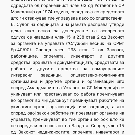
одредбата од поранешниот член 63 од Уставот на СР
Македонија од 1974 година, соред која со средствата
што ги стекнуваа тие управуваа како со општествени.
6. Судот на седницата и на јавната расправа утврди
дека како основ за донесување на оспорената
одлука се наведени член 15 и 238 став 2 од Законот
за органите на управата (“Службен весник на СРМ”
бр.40/90). Според член 238 став 2 од Законот,
работниците, опремата, инвентарот и другите
средства, архивата и документацијата, средствата за
работа и другите средства на самоуправните
интересни заедници, општествено-политичките
организации и другите органи и организации што
според Амандманите на Уставот на СР Македонија се
укинуваат или престануваат со работа преминуваат
во органот во чиј делокруг преминуваат работите на
укинатиот орган, организација или заедница, а ако
според овој закон работите ги преземаат органите на
управата, преминуваат во тие органи во рок што ќе
се определи со општ акт на Владата. Според член 15
од Законот недвижностите, опремата, инвентарот и