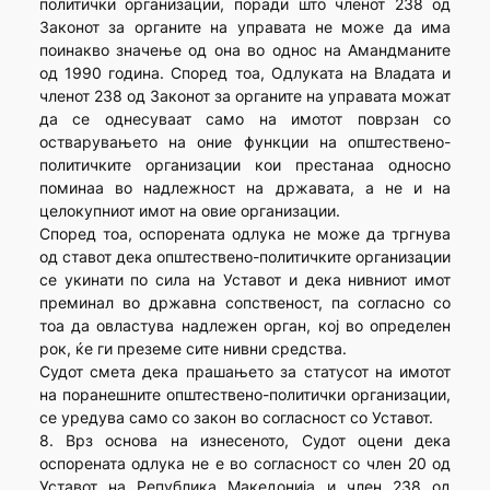
политички организации, поради што членот 238 од
Законот за органите на управата не може да има
поинакво значење од она во однос на Амандманите
од 1990 година. Според тоа, Одлуката на Владата и
членот 238 од Законот за органите на управата можат
да се однесуваат само на имотот поврзан со
остварувањето на оние функции на општествено-
политичките организации кои престанаа односно
поминаа во надлежност на државата, а не и на
целокупниот имот на овие организации.
Според тоа, оспорената одлука не може да тргнува
од ставот дека општествено-политичките организации
се укинати по сила на Уставот и дека нивниот имот
преминал во државна сопственост, па согласно со
тоа да овластува надлежен орган, кој во определен
рок, ќе ги преземе сите нивни средства.
Судот смета дека прашањето за статусот на имотот
на поранешните општествено-политички организации,
се уредува само со закон во согласност со Уставот.
8. Врз основа на изнесеното, Судот оцени дека
оспорената одлука не е во согласност со член 20 од
Уставот на Република Македонија и член 238 од