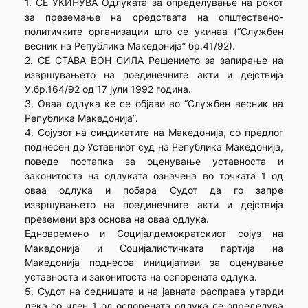
1. СЕ УКИНУВА Одлуката за определување на рокот
за преземање на средствата на општествено-
политичките организации што се укинаа (“Службен
весник на Република Македонија” бр.41/92).
2. СЕ СТАВА ВОН СИЛА Решението за запирање на
извршувањето на поединечните акти и дејствија
У.бр.164/92 од 17 јули 1992 година.
3. Оваа одлука ќе се објави во “Службен весник на
Република Македонија”.
4. Сојузот на синдикатите на Македонија, со предлог
поднесен до Уставниот суд на Република Македонија,
поведе постапка за оценување уставноста и
законитоста на одлуката означена во точката 1 од
оваа одлука и побара Судот да го запре
извршувањето на поединечните акти и дејствија
преземени врз основа на оваа одлука.
Едновремено и Социјалдемократскиот сојуз на
Македонија и Социјалистичката партија на
Македонија поднесоа иницијативи за оценување
уставноста и законитоста на оспорената одлука.
5. Судот на седницата и на јавната расправа утврди
дека со член 1 од оспорената одлука се определува