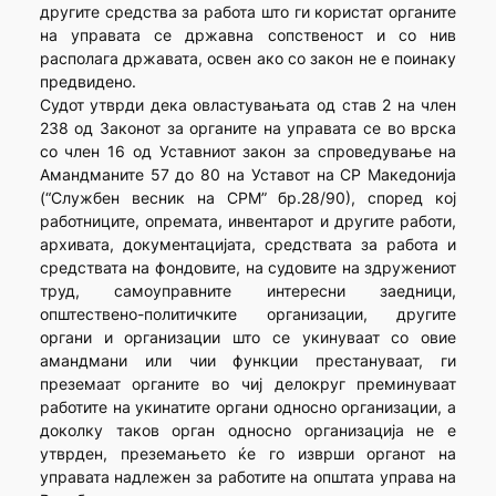
другите средства за работа што ги користат органите
на управата се државна сопственост и со нив
располага државата, освен ако со закон не е поинаку
предвидено.
Судот утврди дека овластувањата од став 2 на член
238 од Законот за органите на управата се во врска
со член 16 од Уставниот закон за спроведување на
Амандманите 57 до 80 на Уставот на СР Македонија
(“Службен весник на СРМ” бр.28/90), според кој
работниците, опремата, инвентарот и другите работи,
архивата, документацијата, средствата за работа и
средствата на фондовите, на судовите на здружениот
труд, самоуправните интересни заедници,
општествено-политичките организации, другите
органи и организации што се укинуваат со овие
амандмани или чии функции престануваат, ги
преземаат органите во чиј делокруг преминуваат
работите на укинатите органи односно организации, а
доколку таков орган односно организација не е
утврден, преземањето ќе го изврши органот на
управата надлежен за работите на општата управа на