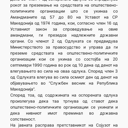
рокот за преземање на средствата на општествено-
политичките организации што се укинаа со
Амандманите од 57 до 80 на Уставот на СР
Македонија од 1974 година, кои, согласно член 16 од
Уставниот закон за спроведување на овие
амандмани, ги презедоа надлежните државни
органи. Со членот 2 од Одлуката се предвидува
Министерството за правосудство и управа да ги
преземе средствата на општествено-политичките
организации кои се укинаа со состојба на 20
септември 1990 година во рок од 10 дена од денот на
влегувањето во сила на оваа одлука. Според член 3
од Одлуката влегува во сила осмиот ден од денот на
објавувањето во “Службен весник на Република
Македонија”.
Според тоа, од содржината на оспорената одлука
произлегува дека таа тргнува од ставот дека
општествено-политичките организации се укинати и
дека нивниот имот преминал во државна
сопственост.
На јавната расправа претставникот на Сојузот на