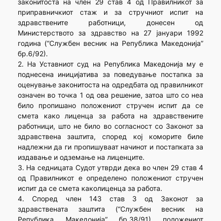
законитоста на член 29 став 4 од Правилникот за
приправничкиот стаж и за стручниот испит на
здравствените работници, донесен од
Министерството за здравство на 27 јануари 1992
година (“Службен весник на Република Македонија”
бр.6/92).
2. На Уставниот суд на Република Македонија му е
поднесена иницијатива за поведување постапка за
оценување законитоста на одредбата од правилникот
означен во точка 1 од ова решение, затоа што со неа
било пропишано положениот стручен испит да се
смета како лиценца за работа на здравствените
работници, што не било во согласност со Законот за
здравствена заштита, според кој коморите биле
надлежни да ги пропишуваат начинот и постапката за
издавање и одземање на лиценците.
3. На седницата Судот утврди дека во член 29 став 4
од Правилникот е определено положениот стручен
испит да се смета каколиценца за работа.
4. Според член 143 став 3 од Законот за
здравствената заштита (“Службен весник на
Република Македонија” бр.38/91) положениот