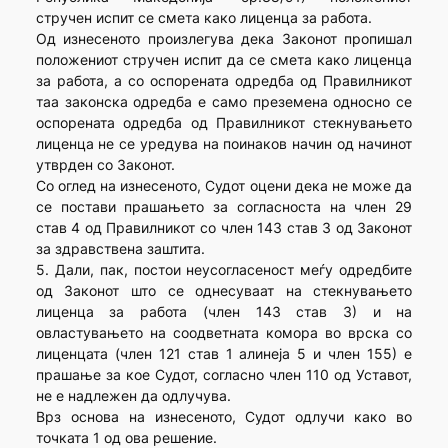
стручен испит се смета како лиценца за работа.
Од изнесеното произлегува дека Законот пропишал
положениот стручен испит да се смета како лиценца
за работа, а со оспорената одредба од Правилникот
таа законска одредба е само преземена односно се
оспорената одредба од Правилникот стекнувањето
лиценца не се уредува на поинаков начин од начинот
утврден со Законот.
Со оглед на изнесеното, Судот оцени дека не може да
се постави прашањето за согласноста на член 29
став 4 од Правилникот со член 143 став 3 од Законот
за здравствена заштита.
5. Дали, пак, постои неусогласеност меѓу одредбите
од Законот што се однесуваат на стекнувањето
лиценца за работа (член 143 став 3) и на
овластувањето на соодветната комора во врска со
лиценцата (член 121 став 1 алинеја 5 и член 155) е
прашање за кое Судот, согласно член 110 од Уставот,
не е надлежен да одлучува.
Врз основа на изнесеното, Судот одлучи како во
точката 1 од ова решение.