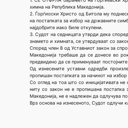
1. СЕ ОТФРЛА барањето на Ѓорѓиевски Хри
химна на Република Македонија.
2. Ѓорѓиоски Христо од Битола му поднес
на постапката за избор на државните симб
најдобрите иако биле откупени.
3. Судот на седницата утврди дека споре
знамето и химната, се утврдуваат со зако
Според член 8 од Уставниот закон за спро
Македонија требаше да се донесе во рок
предвидено да се применуваат постојните
Од изнесените уставни одредби произле
пропишан постапката за начинот на избор
Со оглед на тоа што со иницијативата не 
ниту со закон не е пропишана постапка 
Македонија, не е надлежен да одлучува по
Врз основа на изнесеното, Судот одлучи к