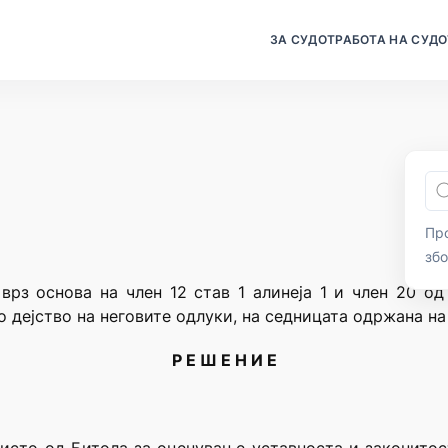
ЗА СУДОТ
РАБОТА НА СУДО
Про
зб
врз основа на член 12 став 1 алинеја 1 и член 20 о
о дејство на неговите одлуки, на седницата одржана на 
Р Е Ш Е Н И Е