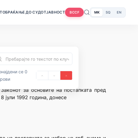
Т
ОБРАЌАЊЕ ДО СУДОТ
ЈАВНОСТ
MK
SQ
EN
BCCF
најдени се 0
орови
д Законот за основите на постапката пред
8 јули 1992 година, донесе