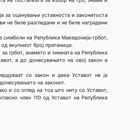
а на постапката за избор на грб, знаме и
ја за оценување уставноста и законитоста
ви не биле разгледани и не биле наградени
е симболи на Република Македонија-грбот,
 од вкупниот број пратеници.
 за грбот, знамето и химната на Република
авот, а до донесувањето на овој закон е
врдуваат со закон и дека Уставот не ја
 донесувањето на законот.
ко и со оглед на тоа што ниту со Уставот,
гласно член 110 од Уставот на Република