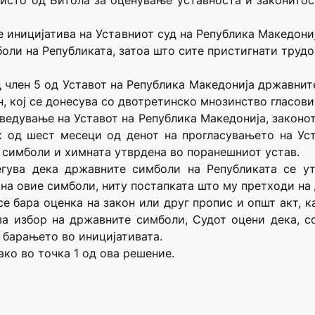
сто од Битола за оценување уставноста и законитост
е иницијатива на Уставниот суд на Република Македони
оли на Републиката, затоа што сите пристигнати трудо
д член 5 од Уставот на Република Македонија државнит
н, кој се донесува со двотретинско мнозинство гласови
ведување на Уставот на Република Македонија, законот
 од шест месеци од денот на прогласувањето на Уст
 симболи и химната утврдена во поранешниот устав.
гува дека државните симболи на Републиката се ут
 на овие симболи, ниту постапката што му претходи на
се бара оценка на закон или друг пропис и општ акт, ка
за избор на државните симболи, Судот оцени дека, со
 барањето во иницијативата.
ако во точка 1 од ова решение.