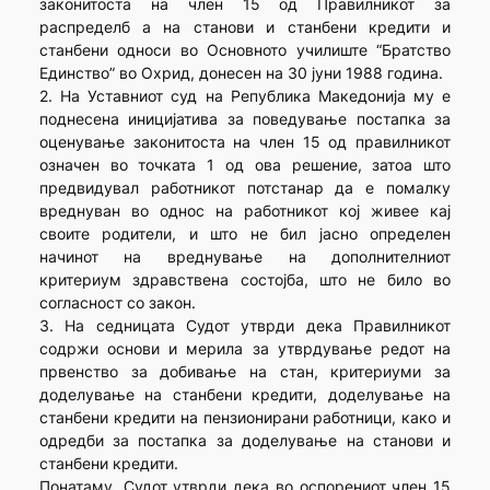
законитоста на член 15 од Правилникот за
распределб а на станови и станбени кредити и
станбени односи во Основното училиште “Братство
Единство” во Охрид, донесен на 30 јуни 1988 година.
2. На Уставниот суд на Република Македонија му е
поднесена иницијатива за поведување постапка за
оценување законитоста на член 15 од правилникот
означен во точката 1 од ова решение, затоа што
предвидувал работникот потстанар да е помалку
вреднуван во однос на работникот кој живее кај
своите родители, и што не бил јасно определен
начинот на вреднување на дополнителниот
критериум здравствена состојба, што не било во
согласност со закон.
3. На седницата Судот утврди дека Правилникот
содржи основи и мерила за утврдување редот на
првенство за добивање на стан, критериуми за
доделување на станбени кредити, доделување на
станбени кредити на пензионирани работници, како и
одредби за постапка за доделување на станови и
станбени кредити.
Понатаму, Судот утврди дека во оспорениот член 15