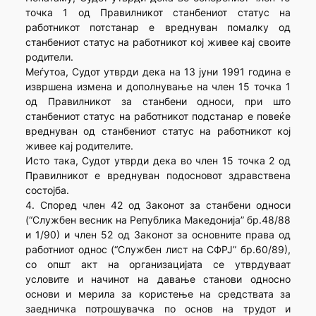
точка 1 од Правилникот станбениот статус на
работникот потстанар е вреднуван помалку од
станбениот статус на работникот кој живее кај своите
родители.
Меѓутоа, Судот утврди дека на 13 јуни 1991 година е
извршена измена и дополнување на член 15 точка 1
од Правилникот за станбени односи, при што
станбениот статус на работникот подстанар е повеќе
вреднуван од станбениот статус на работникот кој
живее кај родителите.
Исто така, Судот утврди дека во член 15 точка 2 од
Правилникот е вреднуван подосновот здравствена
состојба.
4. Според член 42 од Законот за станбени односи
(“Службен весник на Република Македонија” бр.48/88
и 1/90) и член 52 од Законот за основните права од
работниот однос (“Службен лист на СФРЈ” бр.60/89),
со општ акт на организацијата се утврдуваат
условите и начинот на давање станови односно
основи и мерила за користење на средствата за
заедничка потрошувачка по основ на трудот и