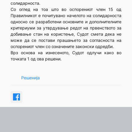
солидарноста.
Со оглед на тоа што во оспорениот член 15 од
Правилникот е почитувано начелото на солидарноста
односно се разработени основните и дополнителните
критериуми за утврдување редот на првенството за
добивање стан на користење, Судот смета дека не
може да се постави прашањето за согласноста на
оспорениот член со означените законски одредби.
Врз основа на изнесеното, Судот одлучи како во
точката 1 од ова решени.
Решенија