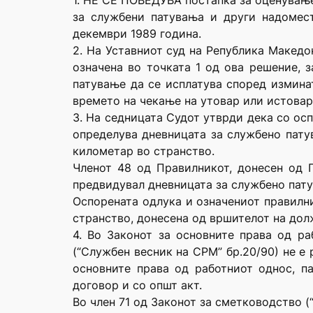
1. НЕ СЕ ПОВЕДУВА постапка за оценување
за службени патувања и други надомест
декември 1989 година.
2. На Уставниот суд на Република Македо
означена во точката 1 од ова решение, 
патување да се исплатува според измина
времето на чекање на утовар или истовар,
3. На седницата Судот утврди дека со ос
определува дневницата за службено пату
километар во странство.
Членот 48 од Правилникот, донесен од П
предвидувал дневницата за службено пату
Оспорената одлука и означениот правилн
странство, донесена од вршителот на дол
4. Во Законот за основните права од ра
(“Службен весник на СРМ” бр.20/90) не е
основните права од работниот однос, па
договор и со општ акт.
Во член 71 од Законот за сметководство (