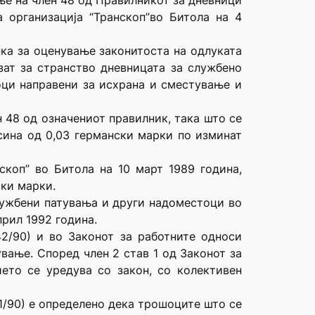
ње на член 48 од Правилникот за дневници
 организација “Транскоп”во Битола на 4
пка за оценување законитоста на одлуката
зат за странство дневницата за службено
оци направени за исхрана и сместување и
 48 од означениот правилник, така што се
сина од 0,03 германски марки по изминат
скоп” во Битола на 10 март 1989 година,
ски марки.
лужбени патувања и други надоместоци во
рил 1992 година.
42/90) и во Законот за работните односи
вање. Според член 2 став 1 од Законот за
ието се уредува со закон, со колективен
61/90) е определено дека трошоците што се