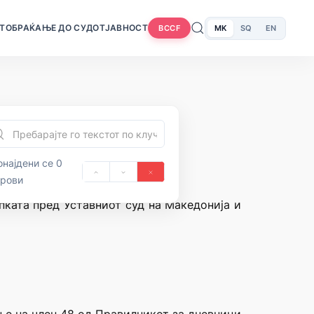
Т
ОБРАЌАЊЕ ДО СУДОТ
ЈАВНОСТ
MK
SQ
EN
BCCF
најдени се 0
орови
пката пред Уставниот суд на Македонија и