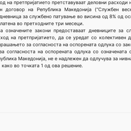
од на претпријатието претставуваат деловни расходи н
 договор на Република Македонија (“Службен весн
а дневница за службено патување во висина од 8% од о
платена во претходните три месеци.
ка означените закони предоставаат дневниците за с
ход на претпријатието, да се уредат со колективен 
прашањето за согласноста на оспорената одлука со зак
за согласноста на оспорената одлука со означената
епублика Македонија, не е надлежен да одлучува за нивн
 како во точката 1 од ова решение.