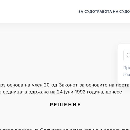
ЗА СУДОТ
РАБОТА НА СУДО
Про
зб
врз основа на член 20 од Законот за основите на поста
на седницата одржана на 24 јуни 1992 година, донесе
Р Е Ш Е Н И Е