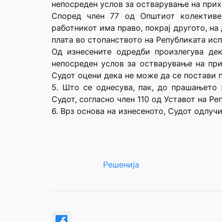
непосреден услов за остварување на прих
Според член 77 од Општиот колективен
работникот има право, покрај другото, н
плата во стопанството на Републиката ис
Од изнесените одредби произлегува де
непосреден услов за остварување на при
Судот оцени дека не може да се постави 
5. Што се однесува, пак, до прашањето 
Судот, согласно член 110 од Уставот на Р
6. Врз основа на изнесеното, Судот одлучи
Решенија