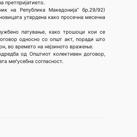
а претпријатието.
ик на Република Македонија” бр.29/92)
сновицата утврдена како просечна месечна
лужбено патување, како трошоци кои се
договор односно со општ акт, поради што
он, во времето на нејзиното вражење.
 одредба од Општиот колективен договор,
ата меѓусебна согласност.