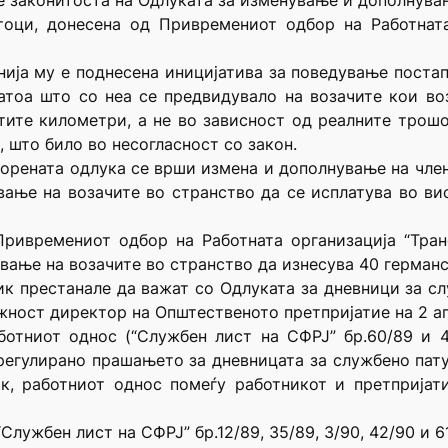
 законитоста на Одлуката за изменување и дополнува
оци, донесена од Привремениот одбор на Работната
нија му е поднесена иницијатива за поведување поста
затоа што со неа се предвидувало на возачите кои во
тите километри, а не во зависност од реалните трош
 што било во несогласност со закон.
порената одлука се врши измена и дополнување на член
вање на возачите во странство да се исплатува во ви
ривремениот одбор на Работната организација “Тран
вање на возачите во странство да изнесува 40 герман
ик престанале да важат со Одлуката за дневници за с
жност директор на Општественото претпријатие на 2 ап
ботниот однос (“Службен лист на СФРЈ” бр.60/89 и 
 регулирано прашањето за дневницата за службено пату
к, работниот однос помеѓу работникот и претпријат
“Службен лист на СФРЈ” бр.12/89, 35/89, 3/90, 42/90 и 