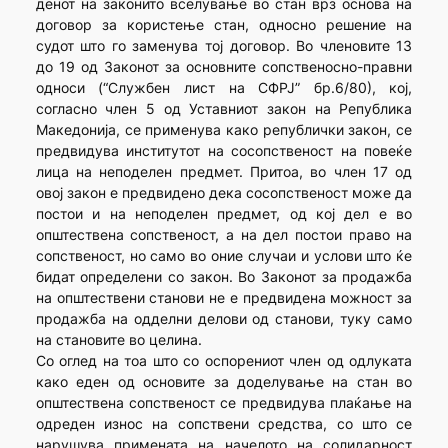
денот на законито вселување во стан врз основа на
договор за користење стан, односно решение на
судот што го заменува тој договор. Во членовите 13
до 19 од Законот за основните сопственосно-правни
односи (“Службен лист на СФРЈ” бр.6/80), кој,
согласно член 5 од Уставниот закон на Република
Македонија, се применува како републички закон, се
предвидува институтот на сосопственост на повеќе
лица на неподелен предмет. Притоа, во член 17 од
овој закон е предвидено дека сосопственост може да
постои и на неподелен предмет, од кој дел е во
општествена сопственост, а на дел постои право на
сопственост, но само во оние случаи и услови што ќе
бидат определени со закон. Во Законот за продажба
на општествени станови не е предвидена можност за
продажба на одделни делови од станови, туку само
на становите во целина.
Со оглед на тоа што со оспорениот член од одлуката
како еден од основите за доделување на стан во
општествена сопственост се предвидува плаќање на
одреден износ на сопствени средства, со што се
нарушува примената на начелото на солидарност