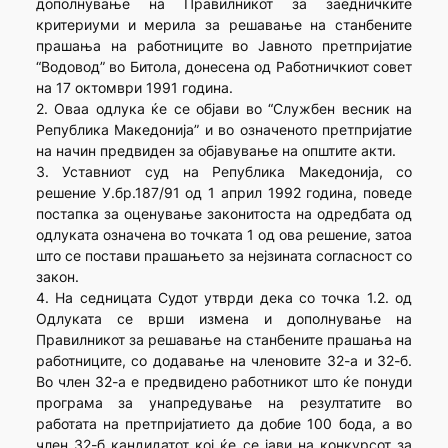
дополнување на Правилникот за заедничките
критериуми и мерила за решавање на станбените
прашања на работниците во Јавното претпријатие
“Водовод” во Битола, донесена од Работничкиот совет
на 17 октомври 1991 година.
2. Оваа одлука ќе се објави во “Службен весник на
Република Македонија” и во означеното претпријатие
на начин предвиден за објавување на општите акти.
3. Уставниот суд на Република Македонија, со
решение У.бр.187/91 од 1 април 1992 година, поведе
постапка за оценување законитоста на одредбата од
одлуката означена во точката 1 од ова решение, затоа
што се постави прашањето за нејзината согласност со
закон.
4. На седницата Судот утврди дека со точка 1.2. од
Одлуката се врши измена и дополнување на
Правилникот за решавање на станбените прашања на
работниците, со додавање на членовите 32-а и 32-б.
Во член 32-а е предвидено работникот што ќе понуди
програма за унапредување на резултатите во
работата на претпријатието да добие 100 бода, а во
член 32-б кандидатот кој ќе се јави на конкурсот за