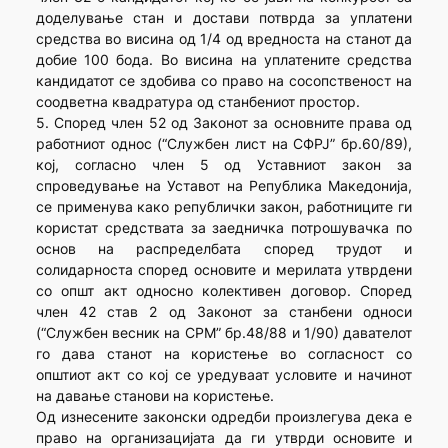
доделување стан и достави потврда за уплатени
средства во висина од 1/4 од вредноста на станот да
добие 100 бода. Во висина на уплатените средства
кандидатот се здобива со право на сосопственост на
соодветна квадратура од станбениот простор.
5. Според член 52 од Законот за основните права од
работниот однос (“Службен лист на СФРЈ” бр.60/89),
кој, согласно член 5 од Уставниот закон за
спроведување на Уставот на Република Македонија,
се применува како републички закон, работниците ги
користат средствата за заедничка потрошувачка по
основ на распределбата според трудот и
солидарноста според основите и мерилата утврдени
со општ акт односно колективен договор. Според
член 42 став 2 од Законот за станбени односи
(“Службен весник на СРМ” бр.48/88 и 1/90) давателот
го дава станот на користење во согласност со
општиот акт со кој се уредуваат условите и начинот
на давање станови на користење.
Од изнесените законски одредби произлегува дека е
право на организацијата да ги утврди основите и