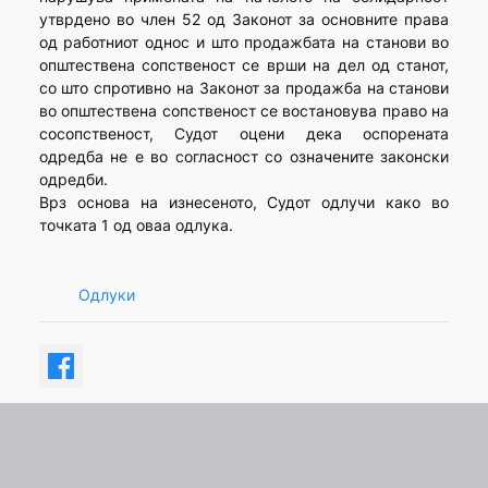
утврдено во член 52 од Законот за основните права
од работниот однос и што продажбата на станови во
општествена сопственост се врши на дел од станот,
со што спротивно на Законот за продажба на станови
во општествена сопственост се востановува право на
сосопственост, Судот оцени дека оспорената
одредба не е во согласност со означените законски
одредби.
Врз основа на изнесеното, Судот одлучи како во
точката 1 од оваа одлука.
Одлуки