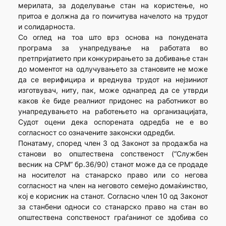
мерилата, за доделување стан на користење, но
притоа е должна да го поичитува начелото на трудот
и солидарноста.
Со оглед на тоа што врз основа на понудената
програма за унапредување на работата во
претпријатието при конкурирањето за добивање стан
до моментот на одлучувањето за становите не може
да се верифицира и вреднува трудот на нејзиниот
изготвувач, ниту, пак, може однапред да се утврди
каков ќе биде реалниот придонес на работникот во
унапредувањето на работењето на организацијата,
Судот оцени дека оспорената одредба не е во
согласност со означените законски одредби.
Понатаму, според член 3 од Законот за продажба на
станови во општествена сопственост (“Службен
весник на СРМ” бр.36/90) станот може да се продаде
на носителот на станарско право или со негова
согласност на член на неговото семејно домаќинство,
кој е корисник на станот. Согласно член 10 од Законот
за станбени односи со станарско право на стан во
општествена сопственост граѓанинот се здобива со