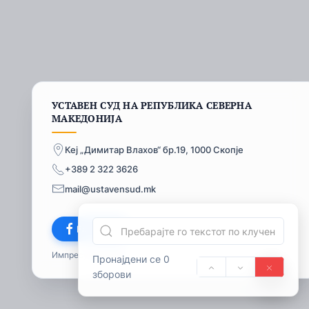
УСТАВЕН СУД НА РЕПУБЛИКА СЕВЕРНА
МАКЕДОНИЈА
Кеј „Димитар Влахов“ бр.19, 1000 Скопје
+389 2 322 3626
mail@ustavensud.mk
Facebook
Импресум
© 2026
Пронајдени се 0
зборови