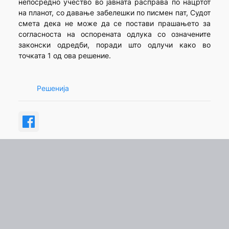
непосредно учество во јавната расправа по нацртот
на планот, со давање забелешки по писмен пат, Судот
смета дека не може да се постави прашањето за
согласноста на оспорената одлука со означените
законски одредби, поради што одлучи како во
точката 1 од ова решение.
Решенија