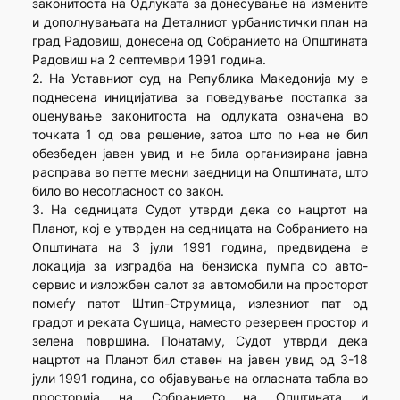
законитоста на Одлуката за донесување на измените
и дополнувањата на Деталниот урбанистички план на
град Радовиш, донесена од Собранието на Општината
Радовиш на 2 септември 1991 година.
2. На Уставниот суд на Република Македонија му е
поднесена иницијатива за поведување постапка за
оценување законитоста на одлуката означена во
точката 1 од ова решение, затоа што по неа не бил
обезбеден јавен увид и не била организирана јавна
расправа во петте месни заедници на Општината, што
било во несогласност со закон.
3. На седницата Судот утврди дека со нацртот на
Планот, кој е утврден на седницата на Собранието на
Општината на 3 јули 1991 година, предвидена е
локација за изградба на бензиска пумпа со авто-
сервис и изложбен салот за автомобили на просторот
помеѓу патот Штип-Струмица, излезниот пат од
градот и реката Сушица, наместо резервен простор и
зелена површина. Понатаму, Судот утврди дека
нацртот на Планот бил ставен на јавен увид од 3-18
јули 1991 година, со објавување на огласната табла во
просторија на Собранието на Општината и