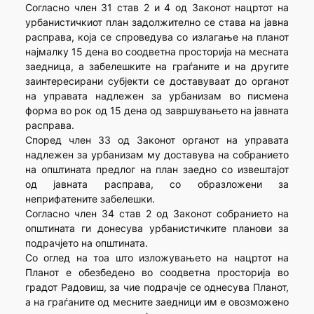
Согласно член 31 став 2 и 4 од Законот нацртот на
урбанистичкиот план задолжително се става на јавна
расправа, која се спроведува со излагање на планот
најмалку 15 дена во соодветна просторија на месната
заедница, а забелешките на граѓаните и на другите
заинтересирани субјекти се доставуваат до органот
на управата надлежен за урбанизам во писмена
форма во рок од 15 дена од завршувањето на јавната
расправа.
Според член 33 од Законот органот на управата
надлежен за урбанизам му доставува на собранието
на општината предлог на план заедно со извештајот
од јавната расправа, со образложени за
неприфатените забелешки.
Согласно член 34 став 2 од Законот собранието на
општината ги донесува урбанистичките планови за
подрачјето на општината.
Со оглед на тоа што изложувањето на нацртот на
Планот е обезбедено во соодветна просторија во
градот Радовиш, за чие подрачје се однесува Планот,
а на граѓаните од месните заедници им е овозможено