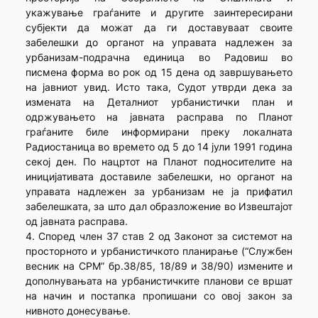
укажување граѓаните и другите заинтересирани
субјекти да можат да ги доставуваат своите
забелешки до органот на управата надлежен за
урбанизам-подрачна единица во Радовиш во
писмена форма во рок од 15 дена од завршувањето
на јавниот увид. Исто така, Судот утврди дека за
измената на Деталниот урбанистички план и
одржувањето на јавната расправа по Планот
граѓаните биле информирани преку локалната
Радиостаница во времето од 5 до 14 јули 1991 година
секој ден. По нацртот на Планот подносителите на
иницијативата доставиле забелешки, но органот на
управата надлежен за урбанизам не ја прифатил
забелешката, за што дал образложение во Извештајот
од јавната расправа.
4. Според член 37 став 2 од Законот за системот на
просторното и урбанистичкото планирање (“Службен
весник на СРМ” бр.38/85, 18/89 и 38/90) измените и
дополнувањата на урбанистичките планови се вршат
на начин и постапка пропишани со овој закон за
нивното донесување.