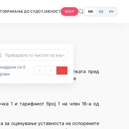
Т
ОБРАЌАЊЕ ДО СУДОТ
ЈАВНОСТ
MK
SQ
EN
BCCF
најдени се 0
д Законот за основите на постапката пред
орови
 11 декември 1991 година, донесе
ка 1 и тарифниот број 1 на член 16-а од
ка за оценување уставноста на оспорените