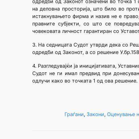
одредби од Законот означени во точка 1 
на деловна просторија, што било во прот
истакнувањето фирма и назив не е право,
правните субјекти, со што се повредув
човековата личност гарантиран со Уставо
3. На седницата Судот утврди дека со Реш
одредби од Законот, а со решение У.бр.15
4. Разгледувајќи ја иницијативата, Устав
Судот не ги имал предвид при донесува
одлучи како во точката 1 од ова решение.
Граѓани
, 
Закони
, 
Оценување н