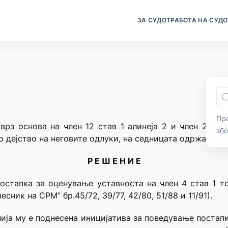
ЗА СУДОТ
РАБОТА НА СУДО
Про
врз основа на член 12 став 1 алинеја 2 и член 20 о
зб
о дејство на неговите одлуки, на седницата одржана на
Р Е Ш Е Н И Е
стапка за оценување уставноста на член 4 став 1 точ
ник на СРМ” бр.45/72, 39/77, 42/80, 51/88 и 11/91).
нија му е поднесена иницијатива за поведување постап