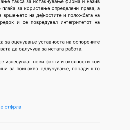
аќање такса за истакнување фирма и назив
е плаќа за користење определени права, а
ва вршењето на дејностите и положбата на
оредок и се повредувал интегритетот на
пка за оценување уставноста на оспорените
вата да одлучува за истата работа.
 се изнесуваат нови факти и околности кои
ини за поинакво одлучување, поради што
е отфрла