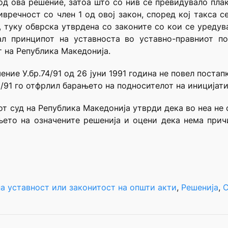
од ова решение, затоа што со нив се превидувало пл
ивречност со член 1 од овој закон, според кој такса с
 туку обврска утврдена со законите со кои се уреду
ал принципот на уставноста во уставно-правниот п
т на Република Македонија.
ение У.бр.74/91 од 26 јуни 1991 година не повел поста
8/91 го отфрлил барањето на подносителот на иницијати
ниот суд на Република Македонија утврди дека во неа не
њето на означените решенија и оцени дека нема прич
а уставност или законитост на општи акти
, 
Решенија
, 
С