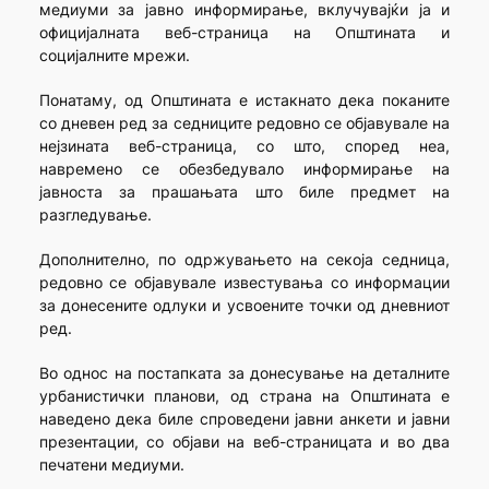
медиуми за јавно информирање, вклучувајќи ја и
официјалната веб-страница на Општината и
социјалните мрежи.
Понатаму, од Општината е истакнато дека поканите
со дневен ред за седниците редовно се објавувале на
нејзината веб-страница, со што, според неа,
навремено се обезбедувало информирање на
јавноста за прашањата што биле предмет на
разгледување.
Дополнително, по одржувањето на секоја седница,
редовно се објавувале известувања со информации
за донесените одлуки и усвоените точки од дневниот
ред.
Во однос на постапката за донесување на деталните
урбанистички планови, од страна на Општината е
наведено дека биле спроведени јавни анкети и јавни
презентации, со објави на веб-страницата и во два
печатени медиуми.