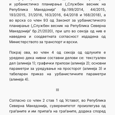
и урбанистичко планирање („Службен весник на
Република Македонија“ бр.199/2014, 44/2015,
193/2015, 31/2016, 163/2016, 64/2018 и 168/2018), а
во врска со член 93 од Законот за урбанистичкото
планирање („Службен весник на Република Северна
Македонија“ бр.21/2020), при што во секоја од нив е
наведена и соодветната согласност издадена од
Министерството за транспорт и врски.
Покрај ова, во член 4 од секоја од одлуките е
уредено дека нивни составни делови се: текстуален
дел (алинеја 1); графички прилози (алинеја 2); основни
параметри за уредување на просторот (алинеја 3) и
табеларен приказ на урбанистичките параметри
(алинеја 4).
III
Согласно со член 2 став 1 од Уставот, во Република
Северна Македонија, суверенитетот произлегува од
граѓаните и им припаѓа на граѓаните, додека според