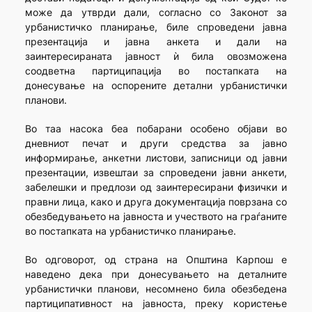
може да утврди дали, согласно со Законот за
урбанистичко планирање, биле спроведени јавна
презентација и јавна анкета и дали на
заинтересираната јавност ѝ била овозможена
соодветна партиципација во постапката на
донесување на оспорените детални урбанистички
планови.
Во таа насока беа побарани особено објави во
дневниот печат и други средства за јавно
информирање, анкетни листови, записници од јавни
презентации, извештаи за спроведени јавни анкети,
забелешки и предлози од заинтересирани физички и
правни лица, како и друга документација поврзана со
обезбедувањето на јавноста и учеството на граѓаните
во постапката на урбанистичко планирање.
Во одговорот, од страна на Општина Карпош е
наведено дека при донесувањето на деталните
урбанистички планови, несомнено била обезбедена
партиципативност на јавноста, преку користење