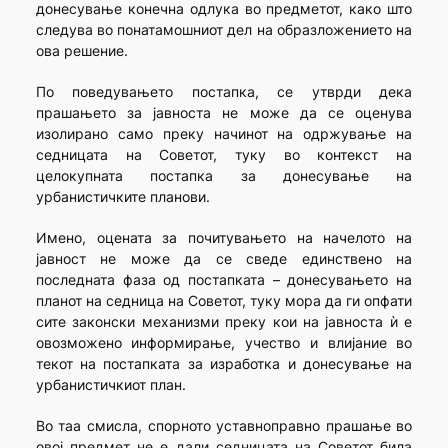
донесување конечна одлука во предметот, како што
следува во понатамошниот дел на образложението на
ова решение.
По поведувањето постапка, се утврди дека
прашањето за јавноста не може да се оценува
изолирано само преку начинот на одржување на
седницата на Советот, туку во контекст на
целокупната постапка за донесување на
урбанистичките планови.
Имено, оцената за почитувањето на начелото на
јавност не може да се сведе единствено на
последната фаза од постапката – донесувањето на
планот на седница на Советот, туку мора да ги опфати
сите законски механизми преку кои на јавноста ѝ е
овозможено информирање, учество и влијание во
текот на постапката за изработка и донесување на
урбанистичкиот план.
Во таа смисла, спорното уставноправно прашање во
овој предмет не е дали седницата на Советот била