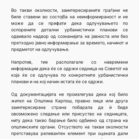
Во такви околности, заинтересираните граѓани не
биле ставени во состојба на неинформираност и не
може да се прифати дека одлучувањето по
оспорените детални урбанистички планови се
одвивало надвор од сознанијата на јавноста или без
претходно јавно информирање за времето, начинот и
предметот на одлучување.
Напротив, тие располагале со навремени
информации дека ќе се одржи седница на Советот на
која ќе се одлучува по конкретните урбанистички
планови и на кој начин истата ќе се одржи.
Од документацијата не произлегува дека кој било
жител на Општина Карпош, правно лице или друга
заинтересирана страна побарала да ѝ биде
овозможено следење или присуство на седницата,
ниту дека такво барање било одбиено од страна на
општинските органи. Отсуството на такви околности
претставува релевантен елемент при оцената дали