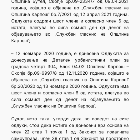
Општина Бутел, Скопје бр.09-2334/7 од 09.04.2021
година, којашто е објавена во „Службен гласник на
Општина Карпош“ бр.7/2021 од 12 април 2021 година.
Одлуката содржи шест члена и согласно член 6 од
истата, влегува во сила осмиот ден од денот на
објавувањето во „Службен гласник на Општина
Карпош“;
– 12 ноември 2020 година, е донесена Одлуката за
донесување на Детален урбанистички план за
градска четврт 304, Блок 04.02 Општина Карпош –
Скопје бр.09-6997/8 од 12.11.2020 година, којашто е
објавена во „Службен гласник на Општина Карпош“
бр.20/2020 од 13 ноември 2020 година. Одлуката има
шест члена и согласно член 6 од истата, влегува во
сила осмиот ден од денот на објавувањето во
„Службен гласник на Општина Карпош“.
Судот, исто така, утврди дека во воведот на сите
одлуки, стои дека истите се донесени врз основа на
член 22 став 1 точка 1 од Законот за локалната
самоуправа, член 39 став 1 од Законот за просторно