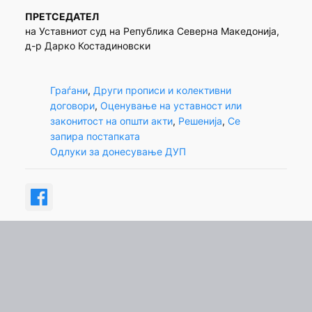
ПРЕТСЕДАТЕЛ
на Уставниот суд на Република Северна Македонија,
д-р Дарко Костадиновски
Граѓани
, 
Други прописи и колективни
договори
, 
Оценување на уставност или
законитост на општи акти
, 
Решенија
, 
Се
запира постапката
Одлуки за донесување ДУП