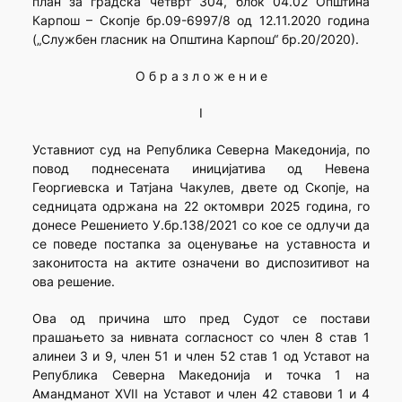
план за градска четврт 304, блок 04.02 Општина
Карпош – Скопје бр.09-6997/8 од 12.11.2020 година
(„Службен гласник на Општина Карпош“ бр.20/2020).
О б р а з л о ж е н и е
I
Уставниот суд на Република Северна Македонија, по
повод поднесената иницијатива од Невена
Георгиевска и Татјана Чакулев, двете од Скопје, на
седницата одржана на 22 октомври 2025 година, го
донесе Решението У.бр.138/2021 со кое се одлучи да
се поведе постапка за оценување на уставноста и
законитоста на актите означени во диспозитивот на
ова решение.
Ова од причина што пред Судот се постави
прашањето за нивната согласност со член 8 став 1
алинеи 3 и 9, член 51 и член 52 став 1 од Уставот на
Република Северна Македонија и точка 1 на
Амандманот XVII на Уставот и член 42 ставови 1 и 4