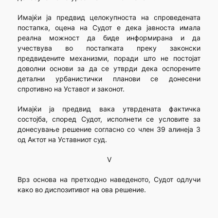
Имајќи ја предвид целокупноста на спроведената
постапка, оцена на Судот е дека јавноста имала
реална можност да биде информирана и да
учествува во постапката преку законски
предвидените механизми, поради што не постојат
доволни основи за да се утврди дека оспорените
детални урбанистички планови се донесени
спротивно на Уставот и законот.
Имајќи ја предвид вака утврдената фактичка
состојба, според Судот, исполнети се условите за
донесување решение согласно со член 39 алинеја 3
од Актот на Уставниот суд.
V
Врз основа на претходно наведеното, Судот одлучи
како во диспозитивот на ова решение.