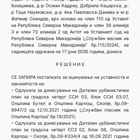
Бозаџиева, д-р Осман Кадриу, Добрила Кацарска, д-
р Гоце Наумовски, д-р Ана Павловска-Данева и м-р
Фатмир Скендер, врз основа на член 110 од Уставот
на Република Северна Македонија и член 39 алинеја
3 и член 73 алинеја 2 од Актот на Уставниот суд на
Република Северна Македонија („Службен весник на
Република Северна Македонија” бр.115/2024), на
седницата одржана на 17 јуни 2026 година, донесе
Р Е Ш Е Н И Е
СЕ ЗАПИРА постапката за оценување на уставноста и
законитоста на:
– Одлуката за донесување на Детален урбанистички
план за градска четврт ССИ 03, блок ССИ 03.07,
Општина Бутел и Општина Карпош, Скопје, бр.09-
6947/3 од 12.10.2021 година („Службен гласник на
Општина Карпош“ бр.19/2021);
– Одлуката за донесување на Детален урбанистички
план за градска четврт ССЗ 02, блок 06, Општина
Карпош – Скопје, бр.09-6334/4 од 16.09.2021 година