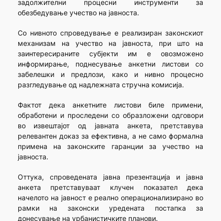
задолжителни процесни инструменти за
обезбедување учество на јавноста.
Со нивното спроведување е реализиран законскиот
механизам на учество на јавноста, при што на
заинтересираните субјекти им е овозможено
информирање, поднесување анкетни листови со
забелешки и предлози, како и нивно процесно
разгледување од надлежната стручна комисија.
Фактот дека анкетните листови биле примени,
обработени и проследени со образложени одговори
во извештајот од јавната анкета, претставува
релевантен доказ за ефективна, а не само формална
примена на законските гаранции за учество на
јавноста.
Оттука, спроведената јавна презентација и јавна
анкета претставуваат клучен показател дека
начелото на јавност е реално операционализирано во
рамки на законски уредената постапка за
донесување на урбанистичките планови.