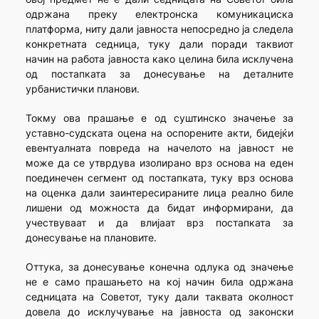
одржана преку електронска комуникациска
платформа, ниту дали јавноста непосредно ја следела
конкретната седница, туку дали поради таквиот
начин на работа јавноста како целина била исклучена
од постапката за донесување на деталните
урбанистички планови.
Токму ова прашање е од суштинско значење за
уставно-судската оцена на оспорените акти, бидејќи
евентуалната повреда на начелото на јавност не
може да се утврдува изолирано врз основа на еден
поединечен сегмент од постапката, туку врз основа
на оценка дали заинтересираните лица реално биле
лишени од можноста да бидат информирани, да
учествуваат и да влијаат врз постапката за
донесување на плановите.
Оттука, за донесување конечна одлука од значење
не е само прашањето на кој начин била одржана
седницата на Советот, туку дали таквата околност
довела до исклучување на јавноста од законски