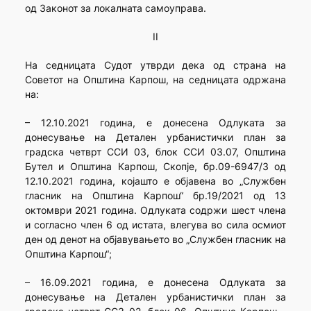
од Законот за локалната самоуправа.
II
На седницата Судот утврди дека од страна на
Советот на Општина Карпош, на седницата одржана
на:
– 12.10.2021 година, е донесена Одлуката за
донесување на Детален урбанистички план за
градска четврт ССИ 03, блок ССИ 03.07, Општина
Бутел и Општина Карпош, Скопје, бр.09-6947/3 од
12.10.2021 година, којашто е објавена во „Службен
гласник на Општина Карпош“ бр.19/2021 од 13
октомври 2021 година. Одлуката содржи шест члена
и согласно член 6 од истата, влегува во сила осмиот
ден од денот на објавувањето во „Службен гласник на
Општина Карпош“;
– 16.09.2021 година, е донесена Одлуката за
донесување на Детален урбанистички план за