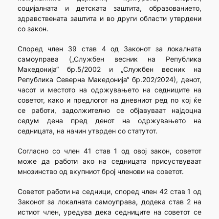
социјалната и детската заштита, образованието,
здравствената заштита и во други области утврдени
со закон.
Според член 39 став 4 од Законот за локалната
самоуправа („Службен весник на Република
Македонија“ бр.5/2002 и „Службен весник на
Република Северна Македонија“ бр.202/2024), денот,
часот и местото на одржувањето на седниците на
советот, како и предлогот на дневниот ред по кој ќе
се работи, задолжително се објавуваат најдоцна
седум дена пред денот на одржувањето на
седницата, на начин утврден со статутот.
Согласно со член 41 став 1 од овој закон, советот
може да работи ако на седницата присуствуваат
мнозинство од вкупниот број членови на советот.
Советот работи на седници, според член 42 став 1 од
Законот за локалната самоуправа, додека став 2 на
истиот член, уредува дека седниците на советот се