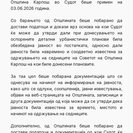
Општина Карпош во Судот беше примен на
03.06.2026 година.
Со барањето од Општината беше побарано да
достави податоци и докази врз основа на кои Судот
ќе може да утврди дали при донесувањето на
оспорените детални урбанистички планови била
обезбедена јавност во постапката, односно дали
јавноста била навремено и соодветно известена за
одржувањето на седниците на Советот на Општина
Карпош на кои биле донесени плановите.
За таа цел беше побарана документација што се
однесува на начинот на информирање на јавноста,
како што се одлуки, соопштенија, јавни известувања,
објави на веб-страницата на Општината, записници и
друга документација од која може да се утврди дека
јавноста била известена за времето, местото и
начинот на одржување на седниците.
Дополнително, од Општината беше побарано да
достави податоци и документација од кои Судот ќе