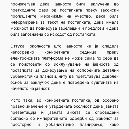
произлегува дека јавноста била вклучена во
претходните фази од постапката преку законски
пропишаните механизми на учество, дека била
информирана за текот на постапката, дека имала
можност да поднесува забелешки и предлози и дека
била запознаена со исходот од постапката.
Оттука, околноста што јавноста не ја следела
непосредно конкретната седница преку
електронската платформа не може сама по себе да
се поистовети со исклучување на јавноста од
постапката за донесување на оспорените детални
урбанистички планови, ниту да претставува доволен
основ за заклучок дека е повредена суштината на
начелото на јавност.
Исто така, во конкретната постапка, од особено
правно значење е утврдената околност дека јавната
презентација и јавната анкета се спроведени
согласно со императивните одредби од Законот за
просторно и урбанистичко планирање, како