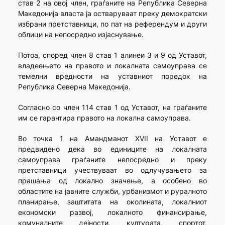
став 2 на овој член, граѓаните на Република Северна
Македонија власта ја остваруваат преку демократски
избрани претставници, по пат на референдум и други
облици на непосредно изјаснување.
Потоа, според член 8 став 1 алинеи 3 и 9 од Уставот,
владеењето на правото и локалната самоуправа се
темелни вредности на уставниот поредок на
Република Северна Македонија.
Согласно со член 114 став 1 од Уставот, на граѓаните
им се гарантира правото на локална самоуправа.
Во точка 1 на Амандманот XVII на Уставот е
предвидено дека во единиците на локалната
самоуправа граѓаните непосредно и преку
претставници учествуваат во одлучувањето за
прашања од локално значење, а особено во
областите на јавните служби, урбанизмот и руралното
планирање, заштитата на околината, локалниот
економски развој, локалното финансирање,
комуналните дејности, културата, спортот,