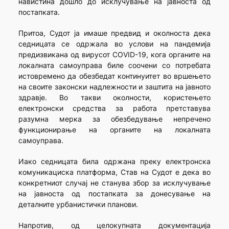
навистина дошло до исклучување на јавноста од
постапката.
Притоа, Судот ја имаше предвид и околноста дека
седницата се одржала во услови на пандемија
предизвикана од вирусот COVID-19, кога органите на
локалната самоуправа биле соочени со потребата
истовремено да обезбедат континуитет во вршењето
на своите законски надлежности и заштита на јавното
здравје. Во такви околности, користењето
електронски средства за работа претставува
разумна мерка за обезбедување непречено
функционирање на органите на локалната
самоуправа.
Иако седницата била одржана преку електронска
комуникациска платформа, Став на Судот е дека во
конкретниот случај не станува збор за исклучување
на јавноста од постапката за донесување на
деталните урбанистички планови.
Напротив, од целокупната документација