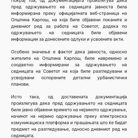
Покрај тоа, од документацијата произлегува дека
пред одржувањето на седницата јавноста била
информирана преку официјалната веб-страница на
Општина Карпош, на која биле објавени поканите и
дневниот ред за работа на Советот, додека по
одржувањето на седницата биле објавени
информации за донесените одлуки и усвоените акти.
Особено значење е фактот дека јавноста, односно
жителите на Општина Карпош, биле навремено и
соодветно информирани за одржувањето на
седницата на Советот на која биле разгледувани и
усвојувани оспорените детални урбанистички
планови.
Исто така, од доставената документација
произлегува дека пред одржувањето на седницата
биле јавно објавени времето на нејзиното одржување,
начинот на нејзино одржување преку електронска
комуникациска платформа и прашањата што ќе бидат
предмет на разгледување, односно дневниот ред на
седницата.