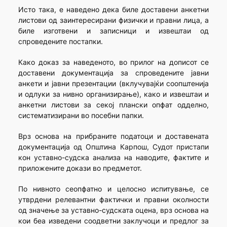
Исто така, е наведено дека биле доставени анкетни
листови од заинтересирани физички и правни лица, а
биле изготвени и записници и извештаи од
спроведените постапки.
Како доказ за наведеното, во прилог на дописот се
доставени документација за спроведените јавни
анкети и јавни презентации (вклучувајќи соопштенија
и одлуки за нивно организирање), како и извештаи и
анкетни листови за секој плански опфат одделно,
систематизирани во посебни папки.
Врз основа на прибраните податоци и доставената
документација од Општина Карпош, Судот пристапи
кон уставно-судска анализа на наводите, фактите и
приложените докази во предметот.
По нивното сеопфатно и целосно испитување, се
утврдени релевантни фактички и правни околности
од значење за уставно-судската оцена, врз основа на
кои беа изведени соодветни заклучоци и предлог за