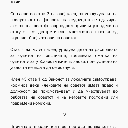
јавни.
Согласно со став 3 на овој член, за исклучување на
присуството на јавноста на седницата се одлучува
ако за тоа постојат оправдани причини утврдени со
статутот, со двотретинско мнозинство гласови од
вкупниот број членови на советот.
Став 4 на истиот член, уредува дека на расправата
за буџетот на општината, годишната сметка на
буџетот и за урбанистичките планови, присуството на
јавноста не може да се исклучи.
Член 43 став 1 од Законот за локалната самоуправа,
нормира дека членовите на советот имаат право и
должност да присуствуваат и да учествуваат во
работата на советот и на неговите постојани или
повремени комисии.
IV
Причината поради која се постави прашањето за