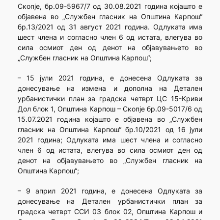
Скопје, бр.09-5967/7 од 30.08.2021 година којашто е
објавена во „Службен гласник на Општина Карпош“
бр.13/2021 од 31 август 2021 година. Одлуката има
шест члена и согласно член 6 од истата, влегува во
сила осмиот ден од денот на објавувањето во
„Службен гласник на Општина Карпош“;
– 15 јули 2021 година, е донесена Одлуката за
донесување на измена и дополна на Детален
урбанистички план за градска четврт ЦС 15-Криви
Дол блок 1, Општина Карпош – Скопје бр.09-5017/6 од
15.07.2021 година којашто е објавена во „Службен
гласник на Општина Карпош“ бр.10/2021 од 16 јули
2021 година; Одлуката има шест члена и согласно
член 6 од истата, влегува во сила осмиот ден од
денот на објавувањето во „Службен гласник на
Општина Карпош“;
– 9 април 2021 година, е донесена Одлуката за
донесување на Детален урбанистички план за
градска четврт ССИ 03 блок 02, Општина Карпош и