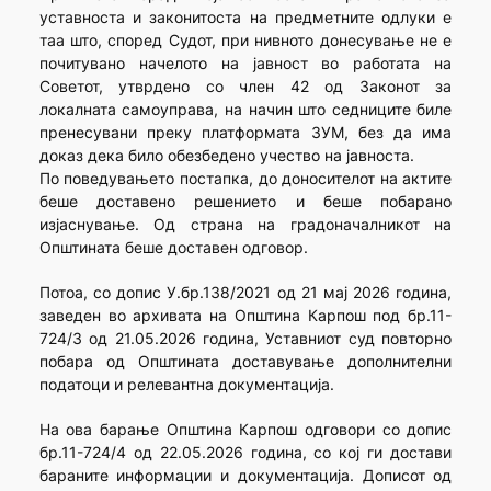
уставноста и законитоста на предметните одлуки е
таа што, според Судот, при нивното донесување не е
почитувано начелото на јавност во работата на
Советот, утврдено со член 42 од Законот за
локалната самоуправа, на начин што седниците биле
пренесувани преку платформата ЗУМ, без да има
доказ дека било обезбедено учество на јавноста.
По поведувањето постапка, до доносителот на актите
беше доставено решението и беше побарано
изјаснување. Од страна на градоначалникот на
Општината беше доставен одговор.
Потоа, со допис У.бр.138/2021 од 21 мај 2026 година,
заведен во архивата на Општина Карпош под бр.11-
724/3 од 21.05.2026 година, Уставниот суд повторно
побара од Општината доставување дополнителни
податоци и релевантна документација.
На ова барање Општина Карпош одговори со допис
бр.11-724/4 од 22.05.2026 година, со кој ги достави
бараните информации и документација. Дописот од