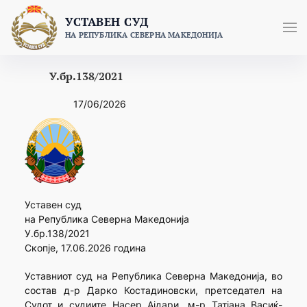
Skip
УСТАВЕН СУД
to
НА РЕПУБЛИКА СЕВЕРНА МАКЕДОНИЈА
content
У.бр.138/2021
17/06/2026
Уставен суд
на Република Северна Македонија
У.бр.138/2021
Скопје, 17.06.2026 година
Уставниот суд на Република Северна Македонија, во
состав д-р Дарко Костадиновски, претседател на
Судот и судиите Насер Ајдари, м-р Татјана Васиќ-