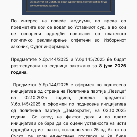
По интерес на повеќе медиуми, во врска со
предметите кои се водат во Уставниот суд, а во кои
се оспорени одредби поврзани со платеното
политичко рекламирање опфатени во Изборниот
законик, Судот информира:
Предметите У.бр.144/2025 и У.бр.145/2025 ќе бидат
разгледувани на седница закажана за
8 јули 2026
година.
Предметот У.бр.144/2025 е оформен по поднесена
иницијатива од страна на Политичка партија „Левица”
на 02.10.2025 година, додека предметот
У.бр.145/2025 е оформен по поднесена иницијатива
од политичка партија „Демократи”, на 03.10.2025
година.. Со оглед на фактот дека и во двете
иницијативи се бара да се оцени уставноста на исти
одредби од ист закон, согласно член 25 од Актот на
Судот, се води единствена постапка и ќе биде