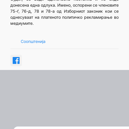
донесена една одлука. Имено, оспорени се членовите
75-ѓ, 76-д, 78 и 78-а од Изборниот законик кои се
однесуваат на платеното политичко рекламирање во
медиумите.
Соопштенија