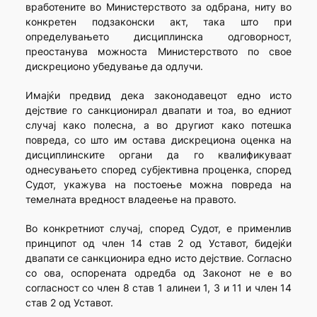
вработените во Министерството за одбрана, ниту во
конкретен подзаконски акт, така што при
определувањето дисциплинска одговорност,
преостанува можноста Министерството по свое
дискреционо убедување да одлучи.
Имајќи предвид дека законодавецот едно исто
дејствие го санкционирал двапати и тоа, во едниот
случај како полесна, а во другиот како потешка
повреда, со што им остава дискрециона оценка на
дисциплинските органи да го квалификуваат
однесувањето според субјективна проценка, според
Судот, укажува на постоење можна повреда на
темелната вредност владеење на правото.
Во конкретниот случај, според Судот, е применлив
принципот од член 14 став 2 од Уставот, бидејќи
двапати се санкционира едно исто дејствие. Согласно
со ова, оспорената одредба од Законот не е во
согласност со член 8 став 1 алинеи 1, 3 и 11 и член 14
став 2 од Уставот.