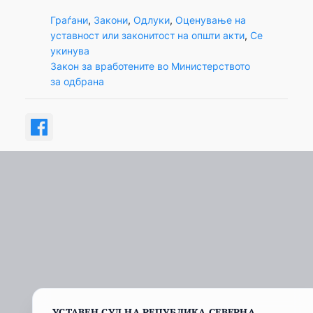
Граѓани
, 
Закони
, 
Одлуки
, 
Оценување на
уставност или законитост на општи акти
, 
Се
укинува
Закон за вработените во Министерството
за одбрана
УСТАВЕН СУД НА РЕПУБЛИКА СЕВЕРНА