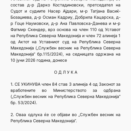
состав д-р Дарко Костадиновски, претседател на
Судот и судиите Насер Ајдари, м-р Татјана Васиќ-
Бозаџиева, д-р Осман Кадриу, Добрила Кацарска, д-
р Гоце Наумовски, д-р Ана Павловска-Данева и м-р
Фатмир Скендер, врз основа на член 110 од Уставот
на Република Северна Македонија и член 72 алинеја 1
од Актот на Уставниот суд на Република Северна
Македонија („Службен весник на Република Северна
Македонија“ бр.115/2024), на седницата одржана на
10 јуни 2026 година, донесе
О Д Л У К А
1. СЕ УКИНУВА член 84 став 3 алинеја 4 од Законот за
вработените во Министерството за одбрана
(„Службен весник на Република Северна Македонија”
бр. 53/2024).
2. Оваа одлука ќе се објави во „Службен весник на
Република Северна Македонија“.