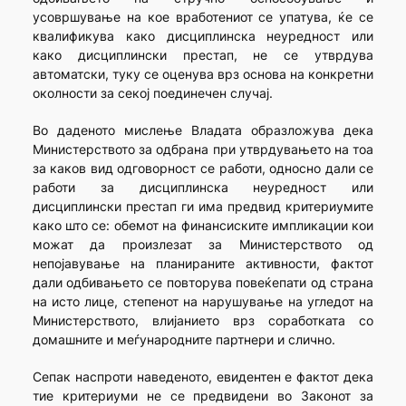
усовршување на кое вработениот се упатува, ќе се
квалификува како дисциплинска неуредност или
како дисциплински престап, не се утврдува
автоматски, туку се оценува врз основа на конкретни
околности за секој поединечен случај.
Во даденото мислење Владата образложува дека
Министерството за одбрана при утврдувањето на тоа
за каков вид одговорност се работи, односно дали се
работи за дисциплинска неуредност или
дисциплински престап ги има предвид критериумите
како што се: обемот на финансиските импликации кои
можат да произлезат за Министерството од
непојавување на планираните активности, фактот
дали одбивањето се повторува повеќепати од страна
на исто лице, степенот на нарушување на угледот на
Министерството, влијанието врз соработката со
домашните и меѓународните партнери и слично.
Сепак наспроти наведеното, евидентен е фактот дека
тие критериуми не се предвидени во Законот за