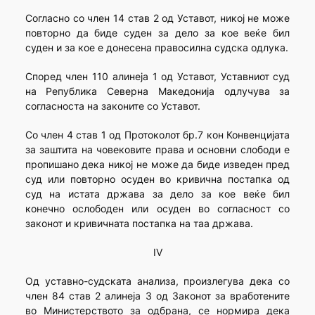
Согласно со член 14 став 2 од Уставот, никој не може
повторно да биде суден за дело за кое веќе бил
суден и за кое е донесена правосилна судска одлука.
Според член 110 алинеја 1 од Уставот, Уставниот суд
на Република Северна Македонија одлучува за
согласноста на законите со Уставот.
Со член 4 став 1 од Протоколот бр.7 кон Конвенцијата
за заштита на човековите права и основни слободи е
пропишано дека никој не може да биде изведен пред
суд или повторно осуден во кривична постапка од
суд на истата држава за дело за кое веќе бил
конечно ослободен или осуден во согласност со
законот и кривичната постапка на таа држава.
IV
Од уставно-судската анализа, произлегува дека со
член 84 став 2 алинеја 3 од Законот за вработените
во Министерството за одбрана, се нормира дека