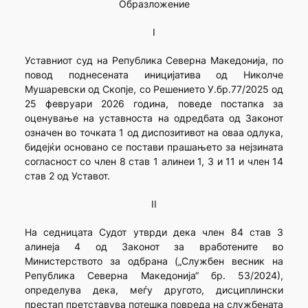
Образложение
I
Уставниот суд на Република Северна Македонија, по
повод поднесената иницијатива од Николче
Мушаревски од Скопје, со Решението У.бр.77/2025 од
25 февруари 2026 година, поведе постапка за
оценување на уставноста на одредбата од Законот
означен во точката 1 од диспозитивот на оваа одлука,
бидејќи основано се постави прашањето за нејзината
согласност со член 8 став 1 алинеи 1, 3 и 11 и член 14
став 2 од Уставот.
II
На седницата Судот утврди дека член 84 став 3
алинеја 4 од Законот за вработените во
Министерството за одбрана („Службен весник на
Република Северна Македонија“ бр. 53/2024),
определува дека, меѓу другото, дисциплински
престап претставува потешка повреда на службената