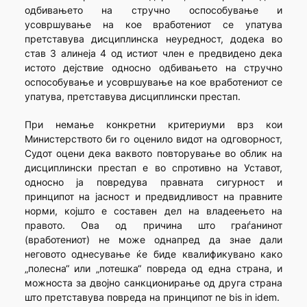
одбивањето на стручно оспособување и
усовршување на кое вработениот се упатува
претставува дисциплинска неуредност, додека во
став 3 алинеја 4 од истиот член е предвидено дека
истото дејствие односно одбивањето на стручно
оспособување и усовршување на кое вработениот се
упатува, претставува дисциплински престап.
При немање конкретни критериуми врз кои
Министерството би го оценило видот на одговорност,
Судот оцени дека ваквото повторување во облик на
дисциплински престап е во спротивно на Уставот,
односно ја повредува правната сигурност и
принципот на јасност и предвидливост на правните
норми, којшто е составен дел на владеењето на
правото. Ова од причина што граѓанинот
(вработениот) не може однапред да знае дали
неговото однесување ќе биде квалификувано како
„полесна“ или „потешка“ повреда од една страна, и
можноста за двојно санкционирање од друга страна
што претставува повреда на принципот ne bis in idem.