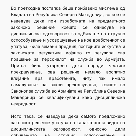
Во претходна постапка беше прибавено мислење од
Владата на Република Северна Македонија, во кое се
наведува дека при изработката на предметното
законско решение коешто се однесува на
дисциплинска одговорност за одбивање на стручно
оспособување и усовршување на кое вработениот се
упатува, биле земени предвид постојните искуства и
законската регулатива којашто го регулира ова
прашање за персоналот на служба во Армијата.
Притоа било утврдено дека поради честите
прекршувања, ова решение немало воспитно
влијание врз вработените, ниту пак имало
намалување на вакви прекршувања, коишто во
Законот за служба во Армијата на Република Северна
Македонија се квалификувани како дисциплинска
неуредност.
Исто така, се наведува дека самото предложено
законско решение упатува на карактерот и видот на
дисциплинската одговорност, односно дали
одбивањето на стручно оспособување и