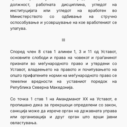
должност, работната дисциплина, угледот на
институцијата или угледот на вработен во
Министерството со одбивање на стручно
оспособување и усовршување на кое вработениот се
упатува.
III
Според член 8 став 1 алинеи 1, 3 и 11 од Уставот,
основните слободи и права на човекот и граѓанинот
признати во меѓународното право и утврдени со
Уставот, владеењето на правото и почитувањето на
општо прифатените норми на меѓународното право се
темелни вредности на уставниот поредок на
Република Северна Македонија.
Со точка 1 став 1 на Амандманот XX на Уставот, е
пропишано дека за прекршоци определени со закон,
санкција може да изрече орган на државната управа
или организација и друг орган што врши јавни
овластувања.