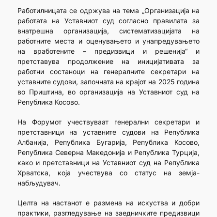
Работилницата се одржува на тема „Организација на
работата на Уставниот суд согласно правилата за
внатрешна организација, систематизацијата на
работните места и оценувањето и унапредувањето
на вработените – предизвици и решенија“ и
претставува продолжение на иницијативата за
работни состаноци на генералните секретари на
уставните судови, започната на крајот на 2025 година
во Приштина, во организација на Уставниот суд на
Република Косово.
На Форумот учествуваат генерални секретари и
претставници на уставните судови на Република
Албанија, Република Бугарија, Република Косово,
Република Северна Македонија и Република Турција,
како и претставници на Уставниот суд на Република
Хрватска, која учествува со статус на земја-
набљудувач.
Целта на настанот е размена на искуства и добри
практики, разгледување на заедничките предизвици