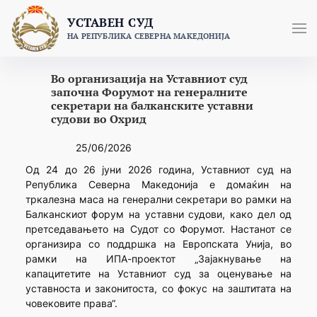
Skip
УСТАВЕН СУД
to
НА РЕПУБЛИКА СЕВЕРНА МАКЕДОНИЈА
content
Во организација на Уставниот суд
започна Форумот на генералните
секретари на балканските уставни
судови во Охрид
25/06/2026
Од 24 до 26 јуни 2026 година, Уставниот суд на
Република Северна Македонија е домаќин на
тркалезна маса на генерални секретари во рамки на
Балканскиот форум на уставни судови, како дел од
претседавањето на Судот со Форумот. Настанот се
организира со поддршка на Европската Унија, во
рамки на ИПА-проектот „Зајакнување на
капацитетите на Уставниот суд за оценување на
уставноста и законитоста, со фокус на заштитата на
човековите права“.