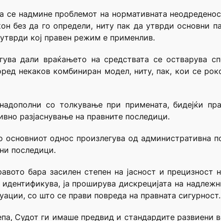
да се надмине проблемот на нормативната неодреденос
он без да го определи, ниту пак да утврди основни п
 утврди кој правен режим е применлив.
гува дали враќањето на средствата се остварува сп
ред некаков комбиниран модел, ниту, пак, кои се рок
надополни со толкување при примената, бидејќи пр
ивно разјаснување на правните последици.
о основниот однос произлегува од административна п
ни последици.
авото бара засилен степен на јасност и прецизност 
 идентификува, ја проширува дискрецијата на надлеж
ации, со што се прави повреда на правната сигурност.
па, Судот ги имаше предвид и стандардите развиени в