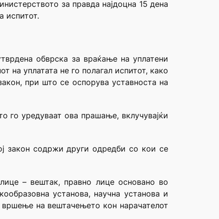
инистерството за правда најдоцна 15 дена
а испитот.
утврдена обврска за враќање на уплатени
т на уплатата не го полагал испитот, како
закон, при што се оспорува уставноста на
то го уредуваат ова прашање, вклучувајќи
ој закон содржи други одредби со кои се
 лице – вештак, правно лице основано во
кообразовна установа, научна установа и
ри вршење на вештачењето кон нарачателот