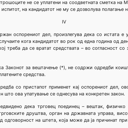
у трошоците не се уплатени на соодветната сметка на М
испитот, на кандидатот не му се дозволува полагање н
IV
држан оспорениот дел, произлегува дека со истата е 
случаите кога кандидатот во рок од една година од дено
кој треба да се вратат средствата – во согласност со 
ка Законот за вештачење (*), не содржи одредби коиш
платените средства.
оредба со пристапот применет кај оспорениот дел, ов
чин што ова упатување се однесува на конкретен закон.
редвидено дека трговец поединец – вештак, физичко
трговските друштва, орган на државната управа, висо
д одговорност на штета, која може да ја причинат п