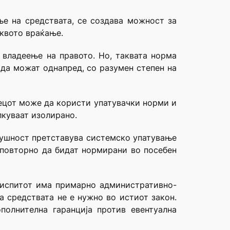
ње на средствата, се создава можност за
квото враќање.
 владеење на правото. Но, таквата норма
 да можат однапред, со разумен степен на
вецот може да користи упатувачки норми и
лкуваат изолирано.
 всушност претставува системско упатување
 повторно да бидат нормирани во посебен
 испитот има примарно административно-
 средствата не е нужно во истиот закон.
полнителна гаранција против евентуална