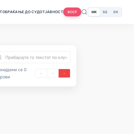
Т
ОБРАЌАЊЕ ДО СУДОТ
ЈАВНОСТ
MK
SQ
EN
BCCF
најдени се 0
орови