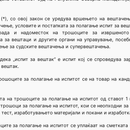
(*), со овој закон се уредува вршењето на вештаче
чење, условите и постапката за полагање испит за вешт
рада и надоместок на трошоците за извршеното 
а за вештаци и другите органи на управување, посеб
ење за судските вештачења и супервештачења.
 дека „испит за вештак“ е испит кој се спроведува з
 вештак.
трошоците за полагање на испитот се на товар на канд
ата на трошоците за полагање на испитот од ставот 1 
 трошоци за полагање на испитот, кои се неопходни за
тест, изработувањето материјали и покани и изработка
оците за полагање на испитот се уплаќаат на сметкат