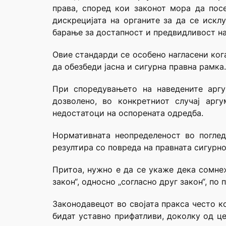
права, според кои законот мора да посе
дискрецијата на органите за да се исклу
барање за достапност и предвидливост на
Овие стандарди се особено нагласени ког
да обезбеди јасна и сигурна правна рамка.
При споредувањето на наведените аргу
дозволено, во конкретниот случај арг
недостатоци на оспорената одредба.
Нормативната неопределеност во погле
резултира со повреда на правната сигурн
Притоа, нужно е да се укаже дека сомнеж
закон“, односно „согласно друг закон“, по
Законодавецот во својата пракса често 
бидат уставно прифатливи, доколку од це