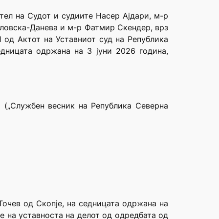
тел на Судот и судиите Насер Ајдари, м-р
вловска-Данева и м-р Фатмир Скендер, врз
1 од Актот на Уставниот суд на Република
едницата одржана на 3 јуни 2026 година,
) („Службен весник на Република Северна
Точев од Скопје, на седницата одржана на
е на уставноста на делот од одредбата од