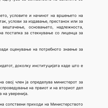
њето, условите и начинот на вршењето на
ак, услови за издавање, престанок или за
вештачење, основањето, надлежноста,
на постапка за стекнување со лиценца за
аради оценување на потребното знаење за
идатот, доколку институцијата каде што е
на овој член ја определува министерот за
 спроведување на првиот и на вториот дел
 на уверенија.
а на сопствени приходи на Министерството