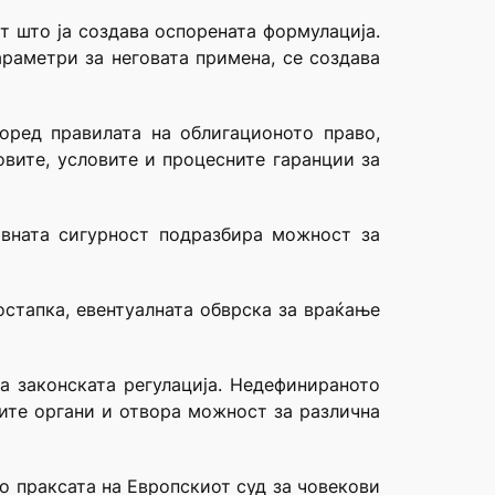
т што ја создава оспорената формулација.
араметри за неговата примена, се создава
оред правилата на облигационото право,
овите, условите и процесните гаранции за
авната сигурност подразбира можност за
остапка, евентуалната обврска за враќање
на законската регулација. Недефинираното
ните органи и отвора можност за различна
о праксата на Европскиот суд за човекови