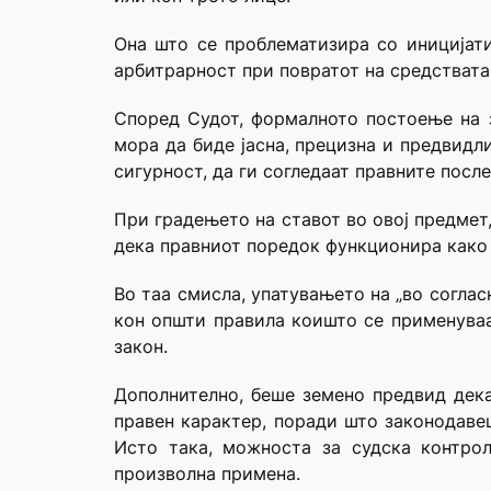
Она што се проблематизира со иницијати
арбитрарност при повратот на средствата
Според Судот, формалното постоење на з
мора да биде јасна, прецизна и предвидл
сигурност, да ги согледаат правните посл
При градењето на ставот во овој предмет
дека правниот поредок функционира како 
Во таа смисла, упатувањето на „во соглас
кон општи правила коишто се применуваа
закон.
Дополнително, беше земено предвид дек
правен карактер, поради што законодаве
Исто така, можноста за судска контрол
произволна примена.