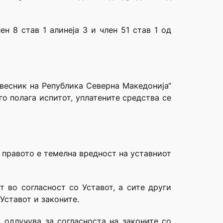
н 8 став 1 алинеја 3 и член 51 став 1 од
 весник на Република Северна Македонија“
го полага испитот, уплатените средства се
а правото е темелна вредност на уставниот
т во согласност со Уставот, а сите други
 Уставот и законите.
, одлучува за согласноста на законите со