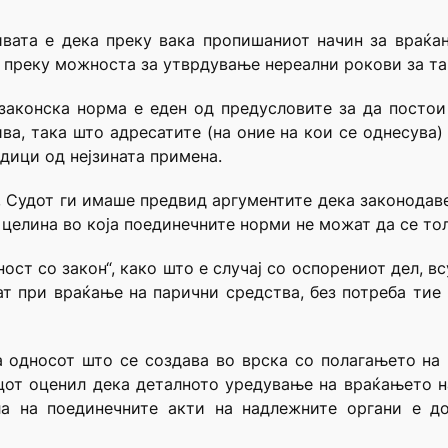
вата е дека преку вака пропишаниот начин за враќа
 преку можноста за утврдување нереални рокови за та
аконска норма е еден од предусловите за да постои
ива, така што адресатите (на оние на кои се однесува)
едици од нејзината примена.
, Судот ги имаше предвид аргументите дека законода
целина во која поединечните норми не можат да се то
ност со закон“, како што е случај со оспорениот дел,
т при враќање на парични средства, без потреба тие
а односот што се создава во врска со полагањето на
цот оценил дека деталното уредување на враќањето на
а на поединечните акти на надлежните органи е до