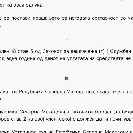
от на оваа одлука.
се постави прашањето за неговата согласност со чле
.
II
лен 18 став 5 од Законот за вештачење (*) („Службен
од една година од денот на уплатата на средствата не 
III
ставот на Република Северна Македонија, владеењето н
.
публика Северна Македонија законите мораат да бида
ред став 2 на овој член, секој е должен да ги почитува
 дека Уставниот суд на Република Северна Македонија