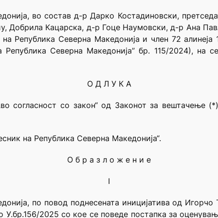
донија, во состав д-р Дарко Костадиновски, претседа
иу, Добрила Кацарска, д-р Гоце Наумовски, д-р Ана Па
т на Република Северна Македонија и член 72 алинеја 
 Република Северна Македонија” бр. 115/2024), на с
О Д Л У К А
„во согласност со закон“ од Законот за вештачење (*
весник на Република Северна Македонија“.
О б р а з л о ж е н и е
I
донија, по повод поднесената иницијатива од Игорчо 
о У.бр.156/2025 со кое се поведе постапка за оценувањ