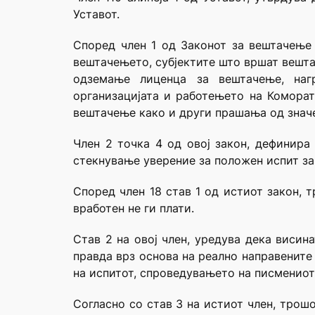
Уставот.
Според член 1 од Законот за вештачење 
вештачењето, субјектите што вршат вешта
одземање лиценца за вештачење, наг
организацијата и работењето на Коморат
вештачење како и други прашања од знач
Член 2 точка 4 од овој закон, дефинира
стекнување уверение за положен испит за
Според член 18 став 1 од истиот закон, 
вработен не ги плати.
Став 2 на овој член, уредува дека висин
правда врз основа на реално направените
на испитот, спроведувањето на писмениот 
Согласно со став 3 на истиот член, трош