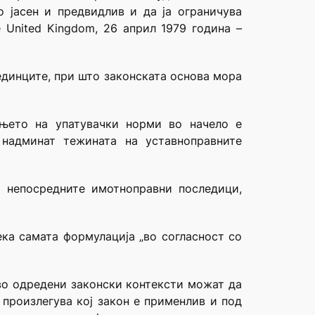
о јасен и предвидлив и да ја ограничува
e United Kingdom, 26 април 1979 година –
единците, при што законската основа мора
ењето на упатувачки норми во начело е
 надминат тежината на уставноправните
 непосредните имотноправни последици,
ека самата формулација „во согласност со
во одредени законски контексти можат да
 произлегува кој закон е применлив и под