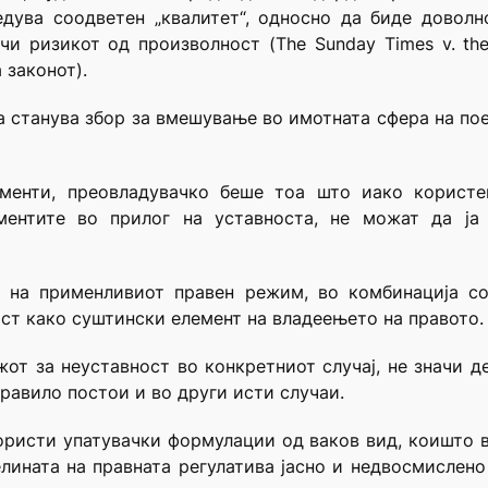
дува соодветен „квалитет“, односно да биде доволн
чи ризикот од произволност (The Sunday Times v. th
 законот).
а станува збор за вмешување во имотната сфера на по
менти, преовладувачко беше тоа што иако корист
ументите во прилог на уставноста, не можат да ја
д на применливиот правен режим, во комбинација со
ост како суштински елемент на владеењето на правото.
от за неуставност во конкретниот случај, не значи д
 правило постои и во други исти случаи.
користи упатувачки формулации од ваков вид, коишто 
лината на правната регулатива јасно и недвосмислено