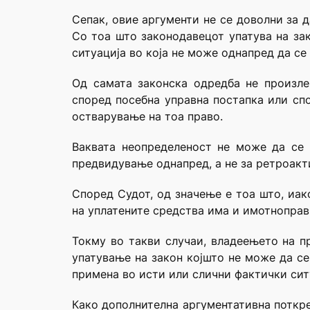
Сепак, овие аргументи не се доволни за 
Со тоа што законодавецот упатува на зак
ситуација во која не може однапред да се
Од самата законска одредба не произле
според посебна управна постапка или спо
остварување на тоа право.
Ваквата неопределеност не може да се 
предвидување однапред, а не за ретроакт
Според Судот, од значење e тоа што, иак
на уплатените средства има и имотноправ
Токму во такви случаи, владеењето на пр
упатување на закон којшто не може да се
примена во исти или слични фактички ситу
Како дополнителна аргументативна поткре