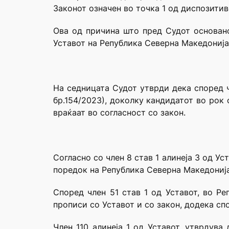
Законот означен во точка 1 од диспозитив
Ова од причина што пред Судот основано 
Уставот на Република Северна Македонија
На седницата Судот утврди дека според ч
бр.154/2023), доколку кандидатот во рок 
враќаат во согласност со закон.
Согласно со член 8 став 1 алинеја 3 од У
поредок на Република Северна Македонија
Според член 51 став 1 од Уставот, во Ре
прописи со Уставот и со закон, додека спо
Член 110 алинеја 1 од Уставот, утврдува