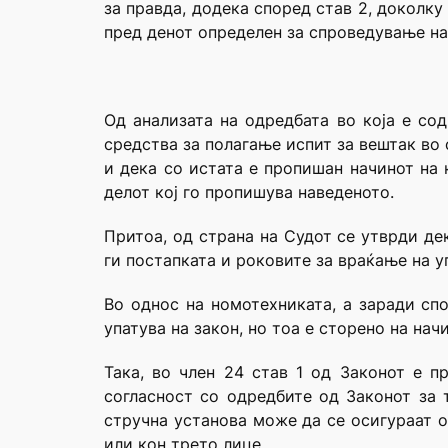
за правда, додека според став 2, доколк
пред денот определен за спроведување на 
Од анализата на одредбата во која е со
средства за полагање испит за вештак во 
и дека со истата е пропишан начинот на 
делот кој го пропишува наведеното.
Притоа, од страна на Судот се утврди де
ги постапката и роковите за враќање на у
Во однос на номотехниката, а заради сп
упатува на закон, но тоа е сторено на на
Така, во член 24 став 1 од Законот е п
согласност со одредбите од Законот за 
стручна установа може да се осигураат о
или кон трето лице.