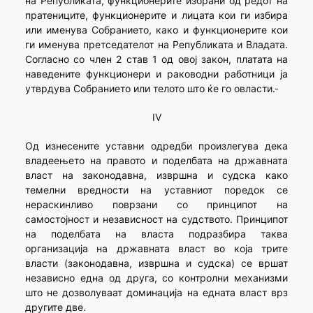
на Републиката, функционерите избрани од редот на
пратениците, функционерите и лицата кои ги избира
или именува Собранието, како и функционерите кои
ги именува претседателот на Републиката и Владата.
Согласно со член 2 став 1 од овој закон, платата на
наведените функционери и раководни работници ја
утврдува Собранието или телото што ќе го овласти.
IV
Од изнесените уставни одредби произлегува дека
владеењето на правото и поделбата на државната
власт на законодавна, извршна и судска како
темелни вредности на уставниот поредок се
нераскинливо поврзани со принципот на
самостојност и независност на судството. Принципот
на поделбата на власта подразбира таква
организација на државната власт во која трите
власти (законодавна, извршна и судска) се вршат
независно една од друга, со контролни механизми
што не дозволуваат доминација на едната власт врз
другите две.