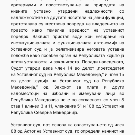
критериуми и поистоветување на природата на
нивните уставно утврдени надлежности со
надлежностите на другите носители на јавни функции,
претставува суштествена повреда на владеењето на
правото како темелна вредност на уставниот
поредок. Ваквиот пристап води кон негирање на
институционалната и функционалната автономија на
Уставниот суд и ја релативизира неговата уставна
положба како посебен орган на Републиката којшто ја
штити уставноста и законитоста. Поради наведеното,
Судот утврди дека член 14 во делот „претседател
на Уставниот суд на Република Македонија,“ и член 15
во делот „судија на Уставниот суд на Република
Македонија,“ од Законот за плата и други
надоместоци на избрани и именувани лица во
Република Македонија не е во согласност со член 8
став 1 алинеи 3 и 11, членовите 51 и 108 од Уставот на
Република Северна Македонија.
Уставниот суд, врз основа на овластувањето од член
88 од Актот на Уставниот суд, го определи начинот на