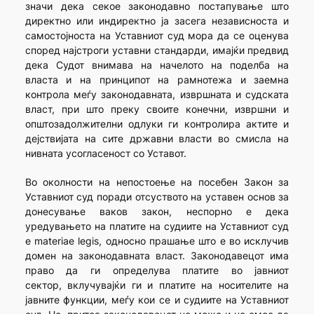
значи дека секое законодавно постапување што
директно или индиректно ја засега независноста и
самостојноста на Уставниот суд мора да се оценува
според најстроги уставни стандарди, имајќи предвид
дека Судот внимава на начелото на поделба на
власта и на принципот на рамнотежа и заемна
контрола меѓу законодавната, извршната и судската
власт, при што преку своите конечни, извршни и
општозадолжителни одлуки ги контролира актите и
дејствијата на сите државни власти во смисла на
нивната усогласеност со Уставот.
Во околности на непостоење на посебен Закон за
Уставниот суд поради отсуството на уставен основ за
донесување ваков закон, неспорно е дека
уредувањето на платите на судиите на Уставниот суд
е
materiae legis
, односно прашање што е во исклучив
домен на законодавната власт. Законодавецот има
право да ги определува платите во јавниот
сектор, вклучувајќи ги и платите на носителите на
јавните функции, меѓу кои се и судиите на Уставниот