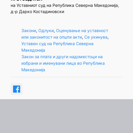
на Уставниот суд на Република Северна Македонија,
д-р Дарко Костадиновски
Закони
, 
Одлуки
, 
Оценување на уставност
или законитост на општи акти
, 
Се укинува
, 
Уставен суд на Република Северна
Македонија
Закон за плата и други надоместоци на
избрани и именувани лица во Република
Македонија