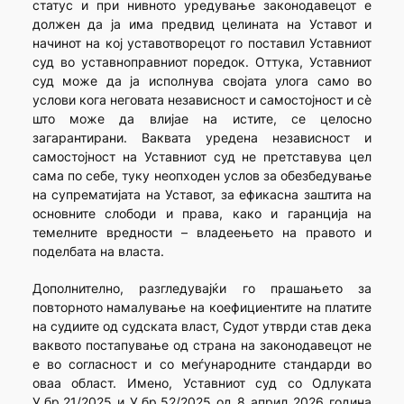
статус и при нивното уредување законодавецот е
должен да ја има предвид целината на Уставот и
начинот на кој уставотворецот го поставил Уставниот
суд во уставноправниот поредок. Оттука, Уставниот
суд може да ја исполнува својата улога само во
услови кога неговата независност и самостојност и сè
што може да влијае на истите, се целосно
загарантирани. Ваквата уредена независност и
самостојност на Уставниот суд не претставува цел
сама по себе, туку неопходен услов за обезбедување
на супрематијата на Уставот, за ефикасна заштита на
основните слободи и права, како и гаранција на
темелните вредности – владеењето на правото и
поделбата на власта.
Дополнително, разгледувајќи го прашањето за
повторното намалување на коефициентите на платите
на судиите од судската власт, Судот утврди став дека
ваквото постапување од страна на законодавецот не
е во согласност и со меѓународните стандарди во
оваа област. Имено, Уставниот суд со Одлуката
У.бр.21/2025 и У.бр.52/2025 од 8 април 2026 година