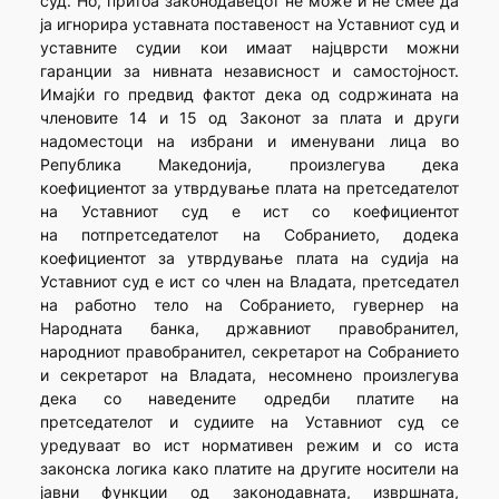
суд. Но, притоа законодавецот не може и не смее да
ја игнорира уставната поставеност на Уставниот суд и
уставните судии кои имаат најцврсти можни
гаранции за нивната независност и самостојност.
Имајќи го предвид фактот дека од содржината на
членовите 14 и 15 од Законот за плата и други
надоместоци на избрани и именувани лица во
Република Македонија, произлегува дека
коефициентот за утврдување плата на претседателот
на Уставниот суд е ист со коефициентот
на потпретседателот на Собранието, додека
коефициентот за утврдување плата на судија на
Уставниот суд е ист со член на Владата, претседател
на работно тело на Собранието, гувернер на
Народната банка, државниот правобранител,
народниот правобранител, секретарот на Собранието
и секретарот на Владата, несомнено произлегува
дека со наведените одредби платите на
претседателот и судиите на Уставниот суд се
уредуваат во ист нормативен режим и со иста
законска логика како платите на другите носители на
јавни функции од законодавната, извршната,