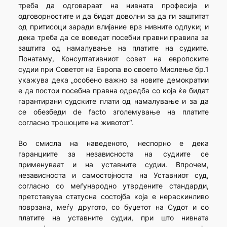
треба да одговараат на нивната професија и
одговорностите и да бидат доволни за да ги заштитат
од притисоци заради влијание врз нивните одлуки; и
дека треба да се воведат посебни правни правила за
заштита од намалување на платите на судиите.
Понатаму, Консултативниот совет на европските
судии при Советот на Европа во своето Мислење бр.1
укажува дека „особено важно за новите демократии
е да постои посебна правна одредба со која ќе бидат
гарантирани судските плати од намалување и за да
се обезбеди
de facto
зголемување на платите
согласно трошоците на животот“.
Во смисла на наведеното, неспорно е дека
гаранциите за независноста на судиите се
применуваат и на уставните судии. Впрочем,
независноста и самостојноста на Уставниот суд,
согласно со меѓународно утврдените стандарди,
претставува статусна состојба која е нераскинливо
поврзана, меѓу другото, со буџетот на Судот и со
платите на уставните судии, при што нивната