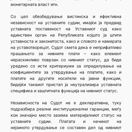
монетарната власт итн.
Со цел обезбедување вистинска и ефективна
независност на уставните судии, имајќи ја предвид
уставната поставеност на Уставниот суд како
единствен орган на Републиката којшто ја штити
уставноста и законитоста, како и словото и намерата
на уставотворецот, Судот смета дека е неприфатливо
прашањето за нивните плати – како елемент
нераскинливо поврзан со нивниот статус, да биде
уредено со исти критериуми за определување на
коефициентите за утврдување на платите, како и
платите на другите носители на јавни функции,
бидејќи таквиот пристап ја неутрализира уставната
специфика и заштитната функција на нивниот статус.
Независноста на Судот не е декларативна, туку
подразбира реални институционални гаранции, меѓу
кои значајно место зазема материјалниот статус на
уставните судии. Платата и начинот на
нејзиното утврдување се составен дел од нивниот