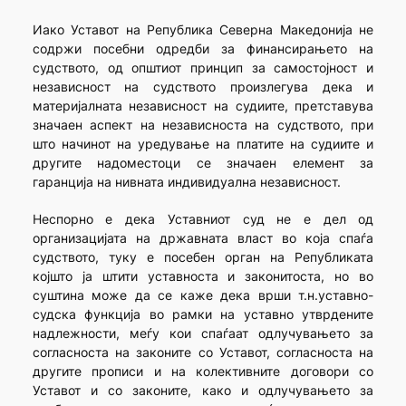
Иако Уставот на Република Северна Македонија не
содржи посебни одредби за финансирањето на
судството, од општиот принцип за самостојност и
независност на судството произлегува дека и
материјалната независност на судиите, претставува
значаен аспект на независноста на судството, при
што начинот на уредување на платите на судиите и
другите надоместоци се значаен елемент за
гаранција на нивната индивидуална независност.
Неспорно е дека Уставниот суд не е дел од
организацијата на државната власт во која спаѓа
судството, туку е посебен орган на Републиката
којшто ја штити уставноста и законитоста, но во
суштина може да се каже дека врши т.н.уставно-
судска функција во рамки на уставно утврдените
надлежности, меѓу кои спаѓаат одлучувањето за
согласноста на законите со Уставот, согласноста на
другите прописи и на колективните договори со
Уставот и со законите, како и одлучувањето за