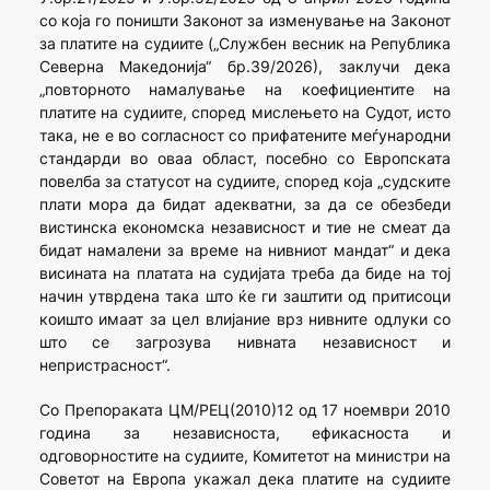
со која го поништи Законот за изменување на Законот
за платите на судиите („Службен весник на Република
Северна Македонија“ бр.39/2026), заклучи дека
„повторното намалување на коефициентите на
платите на судиите, според мислењето на Судот, исто
така, не е во согласност со прифатените меѓународни
стандарди во оваа област, посебно со Европската
повелба за статусот на судиите, според која „судските
плати мора да бидат адекватни, за да се обезбеди
вистинска економска независност и тие не смеат да
бидат намалени за време на нивниот мандат“ и дека
висината на платата на судијата треба да биде на тој
начин утврдена така што ќе ги заштити од притисоци
коишто имаат за цел влијание врз нивните одлуки со
што се загрозува нивната независност и
непристрасност“.
Со Препораката ЦМ/РЕЦ(2010)12 од 17 ноември 2010
година за независноста, ефикасноста и
одговорностите на судиите, Комитетот на министри на
Советот на Европа укажал дека платите на судиите