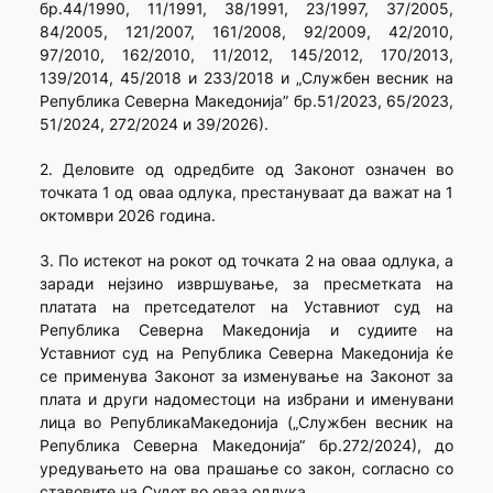
бр.44/1990, 11/1991, 38/1991, 23/1997, 37/2005,
84/2005, 121/2007, 161/2008, 92/2009, 42/2010,
97/2010, 162/2010, 11/2012, 145/2012, 170/2013,
139/2014, 45/2018 и 233/2018 и „Службен весник на
Република Северна Македонија” бр.51/2023, 65/2023,
51/2024, 272/2024 и 39/2026).
2. Деловите од одредбите од Законот означен во
точката 1 од оваа одлука, престануваат да важат на 1
октомври 2026 година.
3. По истекот на рокот од точката 2 на оваа одлука, а
заради нејзино извршување, за пресметката на
платата на претседателот на Уставниот суд на
Република Северна Македонија и судиите на
Уставниот суд на Република Северна Македонија ќе
се применува Законот за изменување на Законот за
плата и други надоместоци на избрани и именувани
лица во РепубликаМакедонија („Службен весник на
Република Северна Македонија“ бр.272/2024), до
уредувањето на ова прашање со закон, согласно со
ставовите на Судот во оваа одлука.