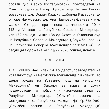
состав д-р Дарко Костадиновски, претседател на
Судот и судиите Насер Ајдари, м-р Татјана Васиќ-
Бозаџиева, д-р Осман Кадриу, Добрила Кацарска, д-
р Гоце Наумовски, д-р Ана Павловска-Данева и м-р
Фатмир Скендер, врз основа на членовите 110 и
112 од Уставот на Република Северна Македонија,
член 72 алинеја 1 и член 88 од Актот на Уставниот суд
на Република Северна Македонија („Службен весник
на Република Северна Македонија” бр.115/2024), на
седницата одржана на 17 јуни 2026 година, донесе
О Д Л У К А
1. СЕ УКИНУВААТ член 14 во делот „претседател на
Уставниот суд на Република Македонија,“ и член 15 во
делот „судија на Уставниот суд на Република
Македонија,“ од Законот за плата и други
надоместоци на избрани и именувани лица во
Република Македонија („Службен весник на
Сoцијалистичка Република Македонија” бр.36/1990;
„Службен весник на Република Македонија”