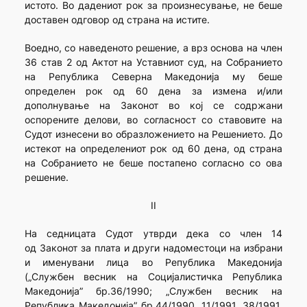
истото. Во дадениот рок за произнесување, не беше
доставен одговор од страна на истите.
Воедно, со наведеното решение, а врз основа на член
36 став 2 од Актот на Уставниот суд, на Собранието
на Република Северна Македонија му беше
определен рок од 60 дена за измена и/или
дополнување на Законот во кој се содржани
оспорените делови, во согласност со ставовите на
Судот изнесени во образложението на Решението. До
истекот на определениот рок од 60 дена, од страна
на Собранието не беше постапено согласно со ова
решение.
II
На седницата Судот утврди дека со член 14
од Законот за плата и други надоместоци на избрани
и именувани лица во Република Македонија
(„Службен весник на Сoцијалистичка Република
Македонија” бр.36/1990; „Службен весник на
Република Македонија” бр.44/1990, 11/1991, 38/1991,