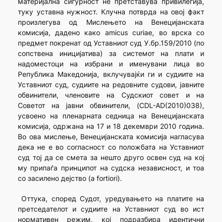
материјална сигурност не претставува привилегија,
туку уставна нужност. Клучна потврда на овој факт
произлегува од Мислењето на Венецијанската
комисија, дадено како аmicus curiae, во врска со
предмет покренат од Уставниот суд У.бр.159/2010 (по
сопствена иницијатива) за системот на плати и
надоместоци на избрани и именувани лица во
Република Македонија, вклучувајќи ги и судиите на
Уставниот суд, судиите на редовните судови, јавните
обвинители, членовите на Судскиот совет и на
Советот на јавни обвинители, (CDL-AD(2010)038),
усвоено на пленарната седница на Венецијанската
комисија, одржана на 17 и 18 декември 2010 година.
Во ова мислење, Венецијанската комисија нагласува
дека не е во согласност со положбата на Уставниот
суд тој да се смета за нешто друго освен суд на кој
му припаѓа принципот на судска независност, и тоа
со засилено дејство (a fortiori).
Оттука, според Судот, уредувањето на платите на
претседателот и судиите на Уставниот суд во ист
нормативен режим, кој подразбира идентични