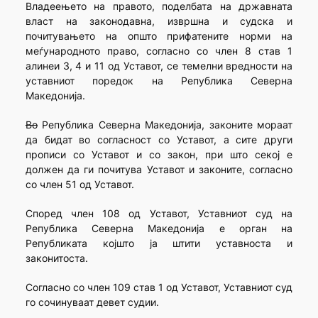
Владеењето на правото, поделбата на државната
власт на законодавна, извршна и судска и
почитувањето на општо прифатените норми на
меѓународното право, согласно со член 8 став 1
алинеи 3, 4 и 11 од Уставот, се темелни вредности на
уставниот поредок на Република Северна
Македонија.
Во
Република Северна Македонија, законите мораат
да бидат во согласност со Уставот, а сите други
прописи со Уставот и со закон, при што секој е
должен да ги почитува Уставот и законите, согласно
со член 51 од Уставот.
Според член 108 од Уставот, Уставниот суд на
Република Северна Македонија е орган на
Републиката којшто ја штити уставноста и
законитоста.
Согласно со член 109 став 1 од Уставот, Уставниот суд
го сочинуваат девет судии.