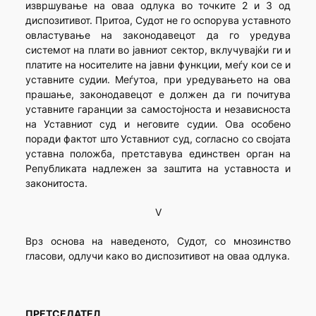
извршување на оваа одлука во точките 2 и 3 од
диспозитивот. Притоа, Судот не го оспорува уставното
овластување на законодавецот да го уредува
системот на плати во јавниот сектор, вклучувајќи ги и
платите на носителите на јавни функции, меѓу кои се и
уставните судии. Меѓутоа, при уредувањето на ова
прашање, законодавецот е должен да ги почитува
уставните гаранции за самостојноста и независноста
на Уставниот суд и неговите судии. Ова особено
поради фактот што Уставниот суд, согласно со својата
уставна положба, претставува единствен орган на
Републиката надлежен за заштита на уставноста и
законитоста.
V
Врз основа на наведеното, Судот, со мнозинство
гласови, одлучи како во диспозитивот на оваа одлука.
ПРЕТСЕДАТЕЛ