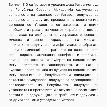
Во член 110 од Уставот е уредено дека Уставниот суд
на Република Северна Македонија одлучува за
согласноста на законите со Уставот, одлучува за
согласноста на другите прописи и на колективните
договори со Уставот и со законите, ги штити
слободите и правата на човекот и граѓанинот што се
однесуваат на слободата на уверувањето, совеста,
мислата и јавното изразување на мислата,
политичкото здружување и дејствување и забраната
на дискриминација на граѓаните по основ на пол,
раса, верска, национална, социјална и политичка
припадност, решава за судирот на надлежностите
меѓу носителите на законодавната, извршната и
судската власт, решава за судирот на надлежностите
меѓу органите на Републиката и единиците на
локалната самоуправа, одлучува за одговорноста на
претседателот на Републиката, одлучува за
уставноста на програмите и статутите на политичките
партии и на здруженијата на граѓаните и одлучува и
за други прашања утврдени со Уставот.