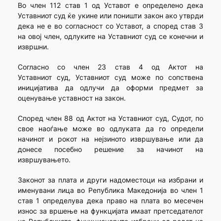
Во член 112 став 1 од Уставот е определено дека
Уставниот суд ќе укине или поништи закон ако утврди
дека не е во согласност со Уставот, а според став 3
на овој член, одлуките на Уставниот суд се конечни и
извршни.
Согласно со член 23 став 4 од Актот на
Уставниот суд, Уставниот суд може по сопствена
иницијатива да одлучи да оформи предмет за
оценување уставност на закон.
Според член 88 од Актот на Уставниот суд, Судот, по
свое наоѓање може во одлуката да го определи
начинот и рокот на нејзиното извршување или да
донесе посебно решение за начинот на
извршувањето.
Законот за плата и други надоместоци на избрани и
именувани лица во Република Македонија во член 1
став 1 определува дека право на плата во месечен
износ за вршење на функцијата имаат претседателот