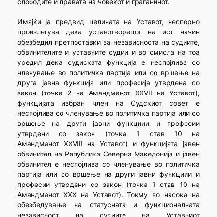
слободите и правата на човекот и граѓанинот.
Имајќи ја предвид целината на Уставот, неспорно
произлегува дека уставотворецот на ист начин
обезбедил претпоставки за независноста на судиите,
обвинителите и уставните судии и во смисла на тоа
уредил дека судиската функција е неспојлива со
членување во политичка партија или со вршење на
друга јавна функција или професија утврдена со
закон (точка 2 на Амандманот XXVII на Уставот),
функцијата избран член на Судскиот совет е
неспојлива со членување во политичка партија или со
вршење на други јавни функциии и професии
утврдени со закон (точка 1 став 10 на
Амандманот XXVIII на Уставот) и функцијата јавен
обвинител на Република Северна Македонија и јавен
обвинител е неспојлива со членување во политичка
партија или со вршење на други јавни функциии и
професии утврдени со закон (точка 1 став 10 на
Амандманот XXX на Уставот). Токму во насока на
обезбедување на статусната и функционалната
независност на судиите на Уставниот