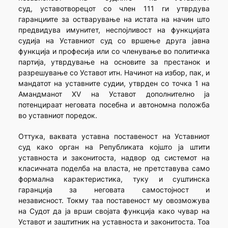
суд, уставотворецот со член 111 ги утврдува
гаранциите за остварување на истата на начин што
предвидува имунитет, неспојливост на функцијата
судија на Уставниот суд со вршење друга јавна
функција и професија или со членување во политичка
партија, утврдување на основите за престанок и
разрешување со Уставот итн. Начинот на избор, пак, и
мандатот на уставните судии, утврден со точка 1 на
Амандманот XV на Уставот дополнително ја
потенцираат неговата посебна и автономна положба
во уставниот поредок.
Оттука, ваквата уставна поставеност на Уставниот
суд како орган на Републиката којшто ја штити
уставноста и законитоста, надвор од системот на
класичната поделба на власта, не претставува само
формална карактеристика, туку и суштинска
гаранција за неговата самостојност и
независност. Токму таа поставеност му овозможува
на Судот да ја врши својата функција како чувар на
Уставот и заштитник на уставноста и законитоста. Тоа