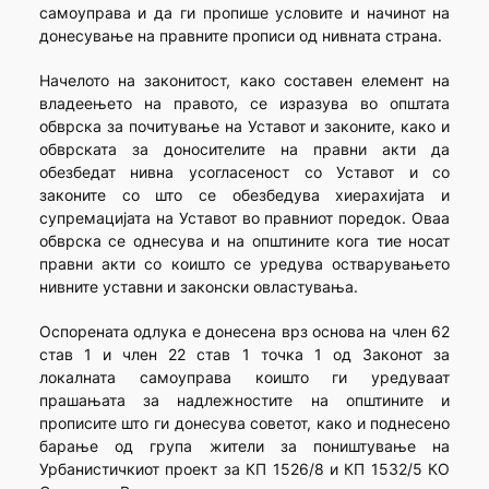
самоуправа и да ги пропише условите и начинот на
донесување на правните прописи од нивната страна.
Начелото на законитост, како составен елемент на
владеењето на правото, се изразува во општата
обврска за почитување на Уставот и законите, како и
обврската за доносителите на правни акти да
обезбедат нивна усогласеност со Уставот и со
законите со што се обезбедува хиерахијата и
супремацијата на Уставот во правниот поредок. Оваа
обврска се однесува и на општините кога тие носат
правни акти со коишто се уредува остварувањето
нивните уставни и законски овластувања.
Оспорената одлука е донесена врз основа на член 62
став 1 и член 22 став 1 точка 1 од Законот за
локалната самоуправа коишто ги уредуваат
прашањата за надлежностите на општините и
прописите што ги донесува советот, како и поднесено
барање од група жители за поништување на
Урбанистичкиот проект за КП 1526/8 и КП 1532/5 КО