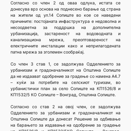
Согласно со член 2 од оваа одлука, истата се
донесува врз основа на поднесено барање од страна
на жители од ул.14 Сопиште во кое се наведени
причините: постојаната инфаструктура е недоволна и
несоодветна за поддршка на дополнителна
урбанизација, застареност на водоводната и
канализациона мрежа, преоптовареност на
електричните инсталации како и неприлагодената
патна мрежа за зголемен сообраќај.
Со член 3 став 1, се задолжува Одделението за
урбанизам и градоначалникот на Општина Сопиште
да не издаават одобрение за градење со намена А4.7
– куќи за потребите на селскиот туризам, во
урбанистички план за село Сопиште на КП1526/8 и
КП1532/5 КО Сопиште – Вонград, Општина Сопиште.
Согласно со став 2 на овој член, се задолжува
Одделението за урбанизам и градоначалникот на
Општина Сопиште да донесат Решение за одбивање
на барањето за издавање на одобрение за градење