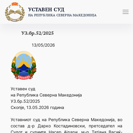
Skip
УСТАВЕН СУД
to
НА РЕПУБЛИКА СЕВЕРНА МАКЕДОНИЈА
content
УЗ.бр.52/2025
13/05/2026
Уставен суд
на Република Северна Македонија
УЗ.бр.52/2025
Скопје, 13.05.2026 година
Уставниот суд на Република Северна Македонија, во
состав д-р Дарко Костадиновски, претседател на
Судот и судиите Насер Ајдари, м-р Татјана Васиќ-