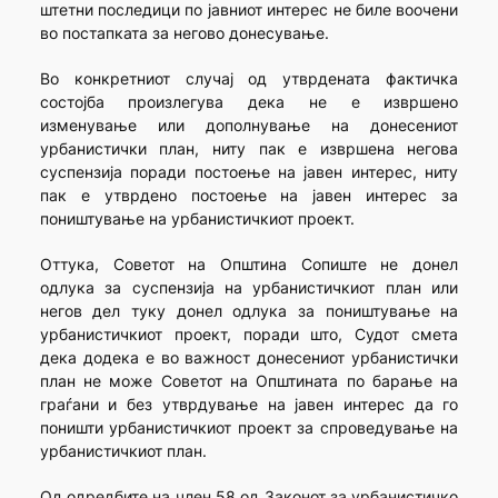
штетни последици по јавниот интерес не биле воочени
во постапката за негово донесување.
Во конкретниот случај од утврдената фактичка
состојба произлегува дека не е извршено
изменување или дополнување на донесениот
урбанистички план, ниту пак е извршена негова
суспензија поради постоење на јавен интерес, ниту
пак е утврдено постоење на јавен интерес за
поништување на урбанистичкиот проект.
Оттука, Советот на Општина Сопиште не донел
одлука за суспензија на урбанистичкиот план или
негов дел туку донел одлука за поништување на
урбанистичкиот проект, поради што, Судот смета
дека додека е во важност донесениот урбанистички
план не може Советот на Општината по барање на
граѓани и без утврдување на јавен интерес да го
поништи урбанистичкиот проект за спроведување на
урбанистичкиот план.
Од одредбите на член 58 од Законот за урбанистичко