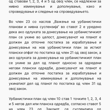
од ставови 1, 2, 3, 4 и 5 од овој член, се надлежни за
нивно изменување и дополнување, како и
спроведување и следење на спроведувањето.
Во член 23 со наслов „Важење на урбанистички
планови и нивна суспензија“ во ставот 2 е уредено
дека ако одлуката за донесување на урбанистичкиот
план се укине во целост, донесувачот на планот е
должен да отпочне постапка за изработување и
донесување на нов урбанистички план за истиот
плански опфат по постапка од член 21 од овој закон, а
ако одлуката за донесување на урбанистичкиот план
се укине за дел од планот односно за одредени
негови плански одредби, донесувачот на планот е
должен да отпочне постапка за изработување и
донесување на изменување и дополнување на
укинатиот дел од планот по постапка од член 31 од
овој закон.
Урбанистички план од член 10 став 1 точките 1, 2, 3, 4
и 5 негов дел или планска одредба, согласно ставот 5
на член 23 од Законот, се суспендира од