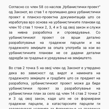
Согласно со член 58 со наслов „Урбанистички проект“
од Законот, во став 1 е пропишано дека урбанистички
проект е планско-проектна документација што се
изработува врз основа на урбанистичките планови од
член 10 став 1 точки 2, 3, 4 и 5 од овој закон и служи
за нивна разработка и спроведување. Со
урбанистичкиот проект се врши детално
разработување на градежни парцели и на
градежното земјиште за општа употреба за кои во
урбанистичките планови не се дадени детални
одредби за градење и уредување на земјиштето.
Во став 2 точка 5 на овој член од Законот е утврдено
дека во зависност од видот и намената на
градежното земјиште и градбите што се предмет на
разработка, урбанистичкиот проект може да биде
урбанистички проект за разработување на
урбанистички план за село од член 14 став 2 точки 2
и 3 од овој закон, каде што не се формирани
градежни парцели, а катастарските парцели ги
задоволуваат условите за формирање на градежна