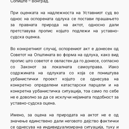
Сопиште – Вонград.
При оценката на надлежноста на Уставниот суд во
однос на оспорената одлука се постави прашањето
за правната природа на актот, односно дали
претставува пропис којшто подлежи на уставно-
судска оценка.
Во конкретниот случај, оспорениот акт е донесен од
Советот на Општината во форма на одлука, како вид
пропис што советот е овластен да го донесе, согласно
со Законот за локалната самоуправа. Иако
содржината на одлуката со која се поништува
урбанистички проект којшто се однесува на
конкретно определени катастарски парцели и на
конкретна урбанистичка ситуација, тоа само по себе
не е доволно за да се исклучи нејзината подобност за
уставно-судска оцена.
Имено, за оцена на природата на актот не е од
значење единствено дали неговото дејство фактички
се однесува на индивидуализирана ситуација, туку и