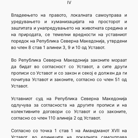
IV
Владеењето на правото, локалната самоуправа и
уредувањето и хуманизацијата на просторот и
заштитата и унапредувањето на животната средина и
на природата, се темелни вредности на уставниот
поредок на Република Северна Македонија, утврдени
во член 8 став 1 алинеи 3, 9 и 10 од Уставот.
Во Република Северна Македонија законите мораат
да бидат во согласност со Уставот, а сите други
прописи со Уставот и со закон и секој е должен да ги
почитува Уставот и законите, согласно со член 51 од
Уставот.
Уставниот суд на Република Северна Македонија
одлучува за согласноста на другите прописи и на
колективните договори со Уставот и со законите,
согласно со член 110 алинеја 2 од Уставот.
Согласно со точка 1 став 1 на Амандманот XVII на
Уставот, во единиците на локалната самоуправа