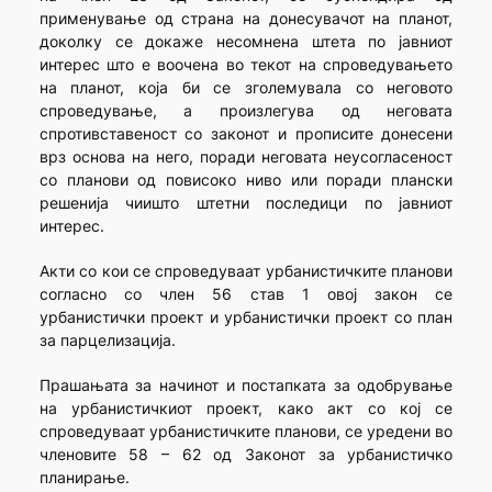
применување од страна на донесувачот на планот,
доколку се докаже несомнена штета по јавниот
интерес што е воочена во текот на спроведувањето
на планот, која би се зголемувала со неговото
спроведување, а произлегува од неговата
спротивставеност со законот и прописите донесени
врз основа на него, поради неговата неусогласеност
со планови од повисоко ниво или поради плански
решенија чиишто штетни последици по јавниот
интерес.
Акти со кои се спроведуваат урбанистичките планови
согласно со член 56 став 1 овој закон се
урбанистички проект и урбанистички проект со план
за парцелизација.
Прашањата за начинот и постапката за одобрување
на урбанистичкиот проект, како акт со кој се
спроведуваат урбанистичките планови, се уредени во
членовите 58 – 62 од Законот за урбанистичко
планирање.