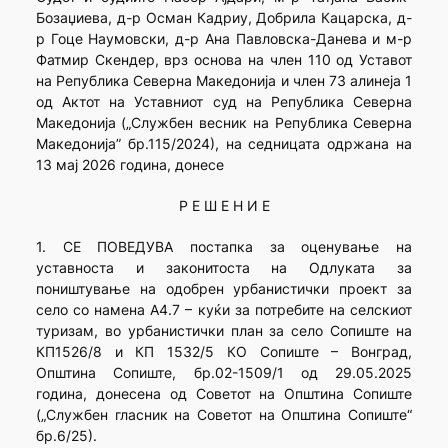
Бозаџиева, д-р Осман Кадриу, Добрила Кацарска, д-
р Гоце Наумовски, д-р Ана Павловска-Данева и м-р
Фатмир Скендер, врз основа на член 110 од Уставот
на Република Северна Македонија и член 73 алинеја 1
од Актот на Уставниот суд на Република Северна
Македонија („Службен весник на Република Северна
Македонија” бр.115/2024), на седницата одржана на
13 мај 2026 година, донесе
Р Е Ш Е Н И Е
1. СЕ ПОВЕДУВА постапка за оценување на
уставноста и законитоста на Одлуката за
поништување на одобрен урбанистички проект за
село со намена А4.7 – куќи за потребите на селскиот
туризам, во урбанистички план за село Сопиште на
КП1526/8 и КП 1532/5 КО Сопиште – Вонград,
Општина Сопиште, бр.02-1509/1 од 29.05.2025
година, донесена од Советот на Општина Сопиште
(„Службен гласник на Советот на Општина Сопиште“
бр.6/25).