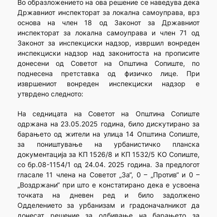
Во образложението на ова решение се наведува дека
Државниот инспекторат за локална самоуправа, врз
основа на член 18 од Законот за Државниот
инспекторат за локална самоуправа и член 71 од
Законот за инспекциски надзор, извршил вонреден
инспекциски надзор над законитоста на прописите
донесени од Советот на Општина Сопиште, по
поднесена претставка од физичко лице. При
извршениот вонреден инспекциски надзор е
утврдено следното:
На седницата на Советот на Општина Сопиште
одржана на 23.05.2025 година, било дискутирано за
барањето од жители на улица 14 Општина Сопиште,
за поништување на урбанистичко планска
документација за КП 1526/8 и КП 1532/5 КО Сопиште,
со бр.08-1154/1 од 24.04. 2025 година. За предлогот
гласале 11 члена на Советот „За“, 0 – „Против“ и 0 –
„Воздржани“ при што е констатирано дека е усвоена
точката на дневен ред и било задолжено
Одделението за урбанизам и градоначалникот да
донесат решение за одбивање на барањето за