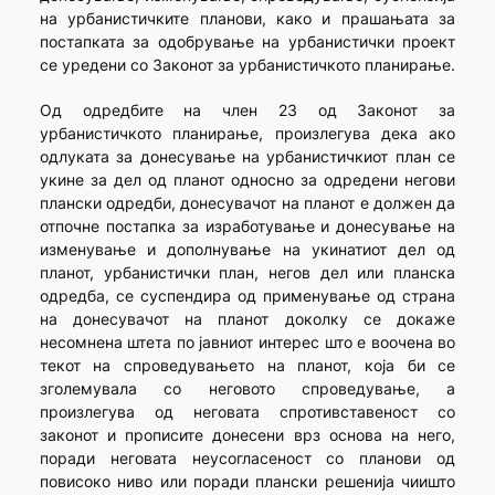
на урбанистичките планови, како и прашањата за
постапката за одобрување на урбанистички проект
се уредени со Законот за урбанистичкото планирање.
Од одредбите на член 23 од Законот за
урбанистичкото планирање, произлегува дека ако
одлуката за донесување на урбанистичкиот план се
укине за дел од планот односно за одредени негови
плански одредби, донесувачот на планот е должен да
отпочне постапка за изработување и донесување на
изменување и дополнување на укинатиот дел од
планот, урбанистички план, негов дел или планска
одредба, се суспендира од применување од страна
на донесувачот на планот доколку се докаже
несомнена штета по јавниот интерес што е воочена во
текот на спроведувањето на планот, која би се
зголемувала со неговото спроведување, а
произлегува од неговата спротивставеност со
законот и прописите донесени врз основа на него,
поради неговата неусогласеност со планови од
повисоко ниво или поради плански решенија чиишто