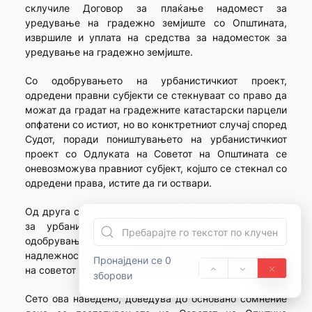
склучиле Договор за плаќање надомест за
уредување на градежно земјиште со Општината,
извршиле и уплата на средства за надоместок за
уредување на градежно земјиште.
Со одобрувањето на урбанистичкиот проект,
одредени правни субјекти се стекнуваат со право да
можат да градат на градежните катастарски парцели
опфатени со истиот, но во конктретниот случај според
Судот, поради поништувањето на урбанистичкиот
проект со Одлуката на Советот на Општината се
оневозможува правниот субјект, којшто се стекнал со
одредени права, истите да ги оствари.
Од друга страна, од наведените одредби од Законот
за урбанистичко планирање, произлегува дека
одобрувањето на урбанистичкиот проект е во
надлежност на градоначалникот на општината, а не
Пронајдени се 0
на советот на општината (член 62 став 7 од Законот).
зборови
Сето ова наведено, доведува до основано сомнение