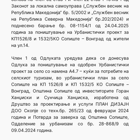
Законот за локална самоуправа („Службен весник на
Република Македонија“ бр. 5/2002 и „Службен весник
на Република Северна Македонија“ бр.202/2024) и
поднесено барање бр. 08-1154/1 од 24.04.2025
година за поништување на Урбанистички проект за
КП1526/8 и 1532/5КО Сопиште – Вонград од жители
на ул.14.
Член 1 од Одлуката уредува дека се донесува
Одлука за поништување на одобрен Урбанистички
проект за село со намена А4.7 – куќи за потребите на
селскиот туризам, во урбанистички план за село
Сопиште на КП 1526/8 и КП 1532/5 КО Сопиште –
Вонград, Општина Сопиште од инвеститорите Горан
Ханџиски и Сунчица Ханџиска, изработена од
Друштво за проектирање и услуги ПЛАН ДИЗАЈН
ДОО Скопје со техн.бр. 265/23 од февруари 2024
година и Потврда за заверка од Општина Сопиште,
Одделение за урбанизам со бр. 28-868/9 од
09.04.2024 година.