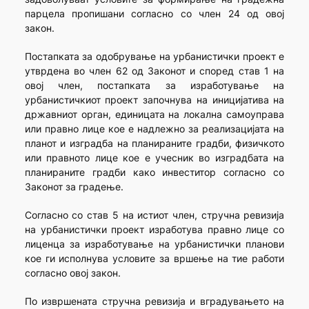
парцела пропишани согласно со член 24 од овој
закон.
Постапката за одобрување на урбанистички проект е
утврдена во член 62 од Законот и според став 1 на
овој член, постапката за изработување на
урбанистичкиот проект започнува на иницијатива на
државниот орган, единицата на локална самоуправа
или правно лице кое е надлежно за реализацијата на
планот и изградба на планираните градби, физичкото
или правното лице кое е учесник во изградбата на
планираните градби како инвеститор согласно со
Законот за градење.
Согласно со став 5 на истиот член, стручна ревизија
на урбанистички проект изработува правно лице со
лиценца за изработување на урбанистички планови
кое ги исполнува условите за вршење на тие работи
согласно овој закон.
По извршената стручна ревизија и вградувањето на