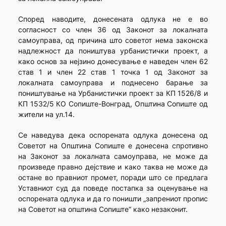
Според наводите, донесената одлука не е во
согласност со член 36 од Законот за локалната
самоуправа, од причина што советот нема законска
надлежност да поништува урбанистички проект, а
како основ за нејзино донесување е наведен член 62
став 1 и член 22 став 1 точка 1 од Законот за
локалната самоуправа и поднесено барање за
поништување на Урбанистички проект за КП 1526/8 и
КП 1532/5 КО Сопиште-Вонград, Општина Сопиште од
жители на ул.14.
Се наведува дека оспорената одлука донесена од
Советот на Општина Сопиште е донесена спротивно
на Законот за локалната самоуправа, не може да
произведе правно дејствие и како таква не може да
остане во правниот промет, поради што се предлага
Уставниот суд да поведе постапка за оценување на
оспорената одлука и да го поништи „запрениот пропис
на Советот на општина Сопиште“ како незаконит.