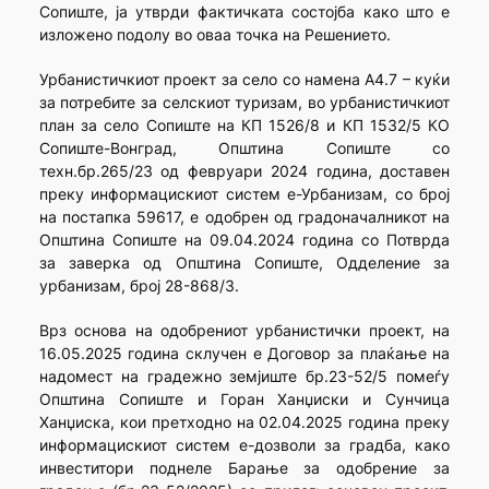
Сопиште, ја утврди фактичката состојба како што е
изложено подолу во оваа точка на Решението.
Урбанистичкиот проект за село со намена А4.7 – куќи
за потребите за селскиот туризам, во урбанистичкиот
план за село Сопиште на КП 1526/8 и КП 1532/5 КО
Сопиште-Вонград, Општина Сопиште со
техн.бр.265/23 од февруари 2024 година, доставен
преку информацискиот систем е-Урбанизам, со број
на постапка 59617, е одобрен од градоначалникот на
Општина Сопиште на 09.04.2024 година со Потврда
за заверка од Општина Сопиште, Одделение за
урбанизам, број 28-868/3.
Врз основа на одобрениот урбанистички проект, на
16.05.2025 година склучен е Договор за плаќање на
надомест на градежно земјиште бр.23-52/5 помеѓу
Општина Сопиште и Горан Ханџиски и Сунчица
Ханџиска, кои претходно на 02.04.2025 година преку
информацискиот систем е-дозволи за градба, како
инвеститори поднеле Барање за одобрение за