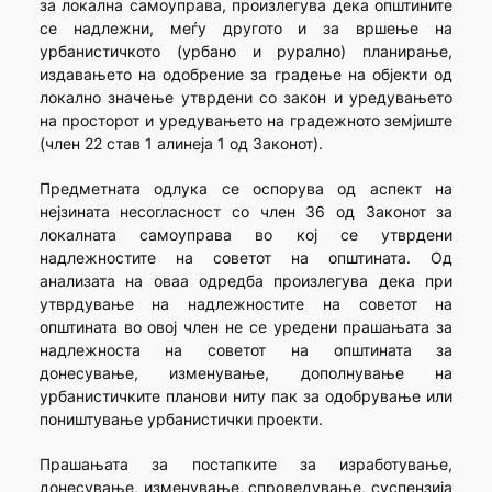
за локална самоуправа, произлегува дека општините
се надлежни, меѓу другото и за вршење на
урбанистичкото (урбано и рурално) планирање,
издавањето на одобрение за градење на објекти од
локално значење утврдени со закон и уредувањето
на просторот и уредувањето на градежното земјиште
(член 22 став 1 алинеја 1 од Законот).
Предметната одлука се оспорува од аспект на
нејзината несогласност со член 36 од Законот за
локалната самоуправа во кој се утврдени
надлежностите на советот на општината. Од
анализата на оваа одредба произлегува дека при
утврдување на надлежностите на советот на
општината во овој член не се уредени прашањата за
надлежноста на советот на општината за
донесување, изменување, дополнување на
урбанистичките планови ниту пак за одобрување или
поништување урбанистички проекти.
Прашањата за постапките за изработување,
донесување, изменување, спроведување, суспензија