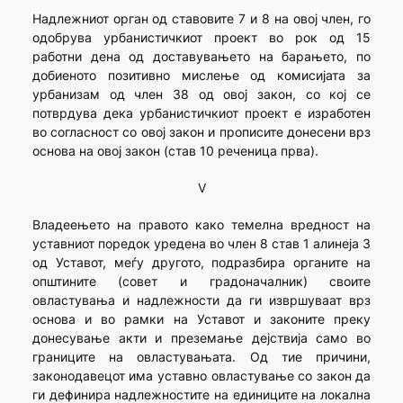
Надлежниот орган од ставовите 7 и 8 на овој член, го
одобрува урбанистичкиот проект во рок од 15
работни дена од доставувањето на барањето, по
добиеното позитивно мислење од комисијата за
урбанизам од член 38 од овој закон, со кој се
потврдува дека урбанистичкиот проект е изработен
во согласност со овој закон и прописите донесени врз
основа на овој закон (став 10 реченица прва).
V
Владеењето на правото како темелна вредност на
уставниот поредок уредена во член 8 став 1 алинеја 3
од Уставот, меѓу другото, подразбира органите на
општините (совет и градоначалник) своите
овластувања и надлежности да ги извршуваат врз
основа и во рамки на Уставот и законите преку
донесување акти и преземање дејствија само во
границите на овластувањата. Од тие причини,
законодавецот има уставно овластување со закон да
ги дефинира надлежностите на единиците на локална