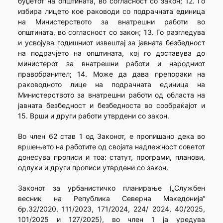
буџетот на општината, во согласност со закон; 12. Го
избира лицето кое раководи со подрачната единица
на Министерството за внатрешни работи во
општината, во согласност со закон; 13. Го разгледува
и усвојува годишниот извештај за јавната безбедност
на подрачјето на општината, кој го доставува до
министерот за внатрешни работи и народниот
правобранител; 14. Може да дава препораки на
раководното лице на подрачната единица на
Министерството за внатрешни работи од областа на
јавната безбедност и безбедноста во сообраќајот и
15. Врши и други работи утврдени со закон.
Во член 62 став 1 од Законот, е пропишано дека во
вршењето на работите од својата надлежност советот
донесува прописи и тоа: статут, програми, планови,
одлуки и други прописи утврдени со закон.
Законот за урбанистичко планирање („Службен
весник на Република Северна Македонија“
бр.32/2020, 111/2023, 171/2024, 224/ 2024, 40/2025,
101/2025 и 127/2025), во член 1 ја уредува