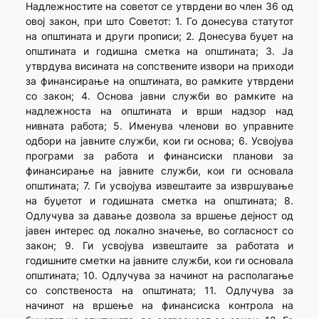
Надлежностите на советот се утврдени во член 36 од
овој закон, при што Советот: 1. Го донесува статутот
на општината и други прописи; 2. Донесува буџет на
општината и годишна сметка на општината; 3. Ја
утврдува висината на сопствените извори на приходи
за финансирање на општината, во рамките утврдени
со закон; 4. Основа јавни служби во рамките на
надлежноста на општината и врши надзор над
нивната работа; 5. Именува членови во управните
одбори на јавните служби, кои ги основа; 6. Усвојува
програми за работа и финансиски планови за
финансирање на јавните служби, кои ги основала
општината; 7. Ги усвојува извештаите за извршување
на буџетот и годишната сметка на општината; 8.
Одлучува за давање дозвола за вршење дејност од
јавен интерес од локално значење, во согласност со
закон; 9. Ги усвојува извештаите за работата и
годишните сметки на јавните служби, кои ги основала
општината; 10. Одлучува за начинот на располагање
со сопственоста на општината; 11. Одлучува за
начинот на вршење на финансиска контрола на