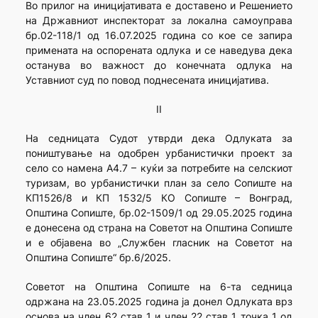
Во прилог на иницијативата е доставено и Решението
на Државниот инспекторат за локална самоуправа
бр.02-118/1 од 16.07.2025 година со кое се запира
примената на оспорената одлука и се наведува дека
останува во важност до конечната одлука на
Уставниот суд по повод поднесената иницијатива.
II
На седницата Судот утврди дека Одлуката за
поништување на одобрен урбанистички проект за
село со намена А4.7 – куќи за потребите на селскиот
туризам, во урбанистички план за село Сопиште на
КП1526/8 и КП 1532/5 КО Сопиште – Вонград,
Општина Сопиште, бр.02-1509/1 од 29.05.2025 година
е донесена од страна на Советот на Општина Сопиште
и е објавена во „Службен гласник на Советот на
Општина Сопиште“ бр.6/2025.
Советот на Општина Сопиште на 6-та седница
одржана на 23.05.2025 година ја донел Одлуката врз
основа на член 62 став 1 и член 22 став 1 точка 1 од