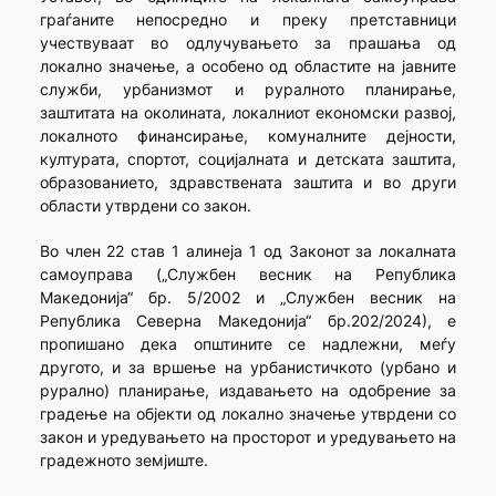
граѓаните непосредно и преку претставници
учествуваат во одлучувањето за прашања од
локално значење, а особено од областите на јавните
служби, урбанизмот и руралното планирање,
заштитата на околината, локалниот економски развој,
локалното финансирање, комуналните дејности,
културата, спортот, социјалната и детската заштита,
образованието, здравствената заштита и во други
области утврдени со закон.
Во член 22 став 1 алинеја 1 од Законот за локалната
самоуправа („Службен весник на Република
Македонија“ бр. 5/2002 и „Службен весник на
Република Северна Македонија“ бр.202/2024), е
пропишано дека општините се надлежни, меѓу
другото, и за вршење на урбанистичкото (урбано и
рурално) планирање, издавањето на одобрение за
градење на објекти од локално значење утврдени со
закон и уредувањето на просторот и уредувањето на
градежното земјиште.