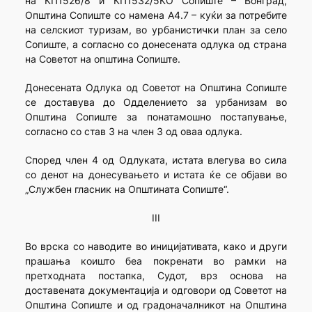
на КП1526/8 и КП1532/5КО Сопиште – Вонград,
Општина Сопиште со намена А4.7 – куќи за потребите
на селскиот туризам, во урбанистички план за село
Сопиште, а согласно со донесената одлука од страна
на Советот на општина Сопиште.
Донесената Одлука од Советот на Општина Сопиште
се доставува до Одделението за урбанизам во
Општина Сопиште за понатамошно постапување,
согласно со став 3 на член 3 од оваа одлука.
Според член 4 од Одлуката, истата влегува во сила
со денот на донесувањето и истата ќе се објави во
„Службен гласник на Општината Сопиште“.
III
Во врска со наводите во иницијативата, како и други
прашања коишто беа покренати во рамки на
претходната постапка, Судот, врз основа на
доставената документација и одговори од Советот на
Општина Сопиште и од градоначалникот на Општина