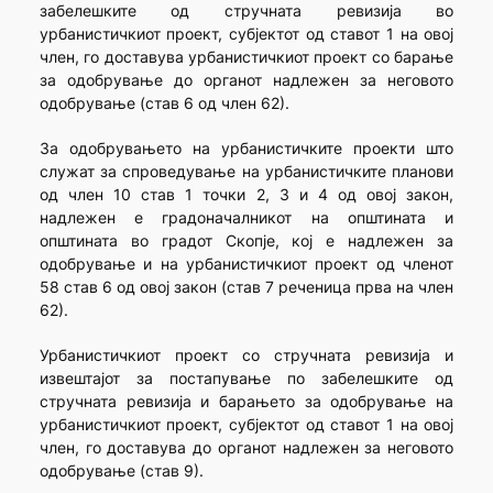
забелешките од стручната ревизија во
урбанистичкиот проект, субјектот од ставот 1 на овој
член, го доставува урбанистичкиот проект со барање
за одобрување до органот надлежен за неговото
одобрување (став 6 од член 62).
За одобрувањето на урбанистичките проекти што
служат за спроведување на урбанистичките планови
од член 10 став 1 точки 2, 3 и 4 од овој закон,
надлежен е градоначалникот на општината и
општината во градот Скопје, кој е надлежен за
одобрување и на урбанистичкиот проект од членот
58 став 6 од овој закон (став 7 реченица прва на член
62).
Урбанистичкиот проект со стручната ревизија и
извештајот за постапување по забелешките од
стручната ревизија и барањето за одобрување на
урбанистичкиот проект, субјектот од ставот 1 на овој
член, го доставува до органот надлежен за неговото
одобрување (став 9).