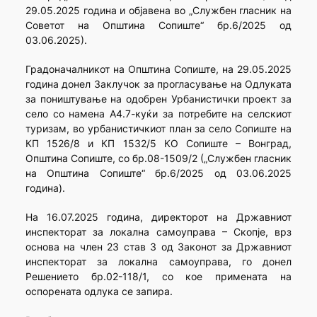
29.05.2025 година и објавена во „Службен гласник на
Советот на Општина Сопиште“ бр.6/2025 од
03.06.2025).
Градоначалникот на Општина Сопиште, на 29.05.2025
година донел Заклучок за прогласување на Одлуката
за поништување на одобрен Урбанистички проект за
село со намена А4.7-куќи за потребите на селскиот
туризам, во урбанистичкиот план за село Сопиште на
КП 1526/8 и КП 1532/5 КО Сопиште – Вонград,
Општина Сопиште, со бр.08-1509/2 („Службен гласник
на Општина Сопиште“ бр.6/2025 од 03.06.2025
година).
На 16.07.2025 година, директорот на Државниот
инспекторат за локална самоуправа – Скопје, врз
основа на член 23 став 3 од Законот за Државниот
инспекторат за локална самоуправа, го донел
Решението бр.02-118/1, со кое примената на
оспорената одлука се запира.