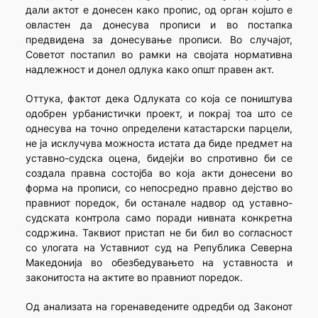
дали актот е донесен како пропис, од орган којшто е
овластен да донесува прописи и во постапка
предвидена за донесување прописи. Во случајот,
Советот постапил во рамки на својата нормативна
надлежност и донел одлука како општ правен акт.
Оттука, фактот дека Одлуката со која се поништува
одобрен урбанистички проект, и покрај тоа што се
однесува на точно определени катастарски парцели,
не ја исклучува можноста истата да биде предмет на
уставно-судска оцена, бидејќи во спротивно би се
создала правна состојба во која акти донесени во
форма на прописи, со непосредно правно дејство во
правниот поредок, би останале надвор од уставно-
судската контрола само поради нивната конкретна
содржина. Таквиот пристап не би бил во согласност
со улогата на Уставниот суд на Република Северна
Македонија во обезбедувањето на уставноста и
законитоста на актите во правниот поредок.
Од анализата на горенаведените одредби од Законот