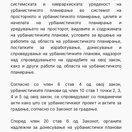
системската и хиерархиската уреденост на
урбанистичкото планирање во системот на
просторното и урбанистичкото планирање, целите и
начелата на урбанистичкото планирање и
уредувањето на просторот, видовите и содржината
на урбанистичките планови, условите за вршење на
работите од областа на урбанистичкото планирање,
постапките за изработување, донесување и
спроведување на урбанистичките планови, надзорот
над спроведувањето на одредбите на овој закон,
како и други работи од областа на урбанистичкото
планирање.
Согласно со член 6 став 4 од овој закон,
урбанистичките планови од член 10 став 1 точки 2, 3,
4 и 5 од овој закон, се спроведуваат со поединечни
акти како што се урбанистичкиот проект и актите за
градење, согласно со Законот за градење.
Според член 20 став 6 од Законот, органите
надлежни за донесување на урбанистички планови