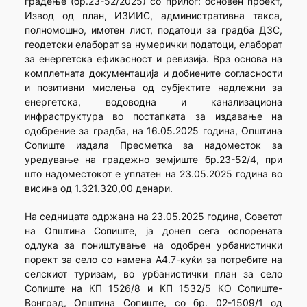
градење (бр.23-52/2025) со прилог: основен проект,
Извод од план, ИЗИИС, административна такса,
полномошно, имотен лист, податоци за градба ДЗС,
геодетски елаборат за нумерички податоци, елаборат
за енергетска ефикасност и ревизија. Врз основа на
комплетната документација и добиените согласности
и позитивни мислења од субјектите надлежни за
енергетска, водоводна и канализациона
инфраструктура во постапката за издавање на
одобрение за градба, на 16.05.2025 година, Општина
Сопиште издала Пресметка за надоместок за
уредување на градежно земјиште бр.23-52/4, при
што надоместокот е уплатен на 23.05.2025 година во
висина од 1.321.320,00 денари.
На седницата одржана на 23.05.2025 година, Советот
на Општина Сопиште, ја донел сега оспорената
одлука за поништување на одобрен урбанистички
порект за село со намена А4.7-куќи за потребите на
селскиот туризам, во урбанистички план за село
Сопиште на КП 1526/8 и КП 1532/5 КО Сопиште-
Вонград, Општина Сопиште, со бр. 02-1509/1 од