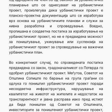
планирање што се однесуваат на урбанистички
проект, произлегува дека урбанистички проект е
планско-проектна документација што се изработува
врз основа на урбанистичките планови и служи за
нивна разработка и спроведување. Воедно,
пропишана е соодветна постапка за изработување на
урбанистичкиот проект, но не е предвидена можност
за поништување, укинување или суспензија на
урбанистичкиот проект за спроведување на важечки
урбанистички план.
Во конкретниот случај, по спроведената постапка
предвидена со закон, градоначалникот со Потврда го
одобрил урбанистичкиот проект. Меѓутоа, Советот на
Општина Сопиште по барање на група граѓани со
одлука го поништил урбанистичкиот проект поради
несоодветна инфраструктура, нарушување на
квалитетот на животот на жителите и недостаток на
транспарентност и јавна расправа иако пред истиот
да биде поништен од Советот на Општината,
инвеститорите за поништениот урбанистички проект,