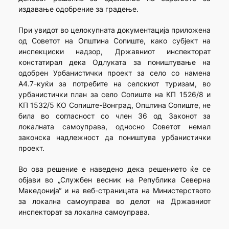
издавање одобрение за градење.
При увидот во целокупната документација приложена
од Советот на Општина Сопиште, како субјект на
инспекциски надзор, Државниот инспекторат
констатирал дека Одлуката за поништување на
одобрен Урбанистички проект за село со намена
А4.7-куќи за потребите на селскиот туризам, во
урбанистички план за село Сопиште на КП 1526/8 и
КП 1532/5 КО Сопиште-Вонград, Општина Сопиште, не
била во согласност со член 36 од Законот за
локалната самоуправа, односно Советот немал
законска надлежност да поништува урбанистички
проект.
Во ова решение е наведено дека решението ќе се
објави во „Службен весник на Република Северна
Македонија“ и на веб-страницата на Министерството
за локална самоуправа во делот на Државниот
инспекторат за локална самоуправа.