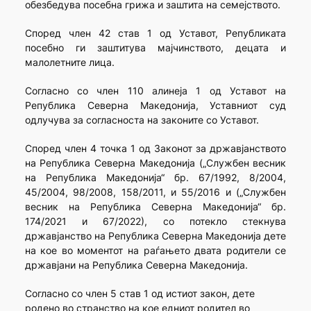
обезбедува посебна грижа и заштита на семејството.
Според член 42 став 1 од Уставот, Републиката
посебно ги заштитува мајчинството, децата и
малолетните лица.
Согласно со член 110 алинеја 1 од Уставот на
Република Северна Македонија, Уставниот суд
одлучува за согласноста на законите со Уставот.
Според член 4 точка 1 од Законот за државјанството
на Република Северна Македонија („Службен весник
на Република Македонија“ бр. 67/1992, 8/2004,
45/2004, 98/2008, 158/2011, и 55/2016 и („Службен
весник на Република Северна Македонија“ бр.
174/2021 и 67/2022), со потекло стекнува
државјанство на Република Северна Македонија дете
на кое во моментот на раѓањето двата родители се
државјани на Република Северна Македонија.
Согласно со член 5 став 1 од истиот закон, дете
родено во странство на кое едниот родител во