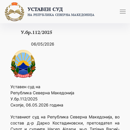
Skip
УСТАВЕН СУД
to
НА РЕПУБЛИКА СЕВЕРНА МАКЕДОНИЈА
content
У.бр.112/2025
06/05/2026
Уставен суд на
Република Северна Македонија
У.бр.112/2025
Скопје, 06.05.2026 година
Уставниот суд на Република Северна Македонија, во
состав д-р Дарко Костадиновски, претседател на
Судот и судиите Насер Ајдари, м-р Татјана Васиќ-