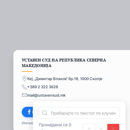
УСТАВЕН СУД НА РЕПУБЛИКА СЕВЕРНА
МАКЕДОНИЈА
Кеј „Димитар Влахов“ бр.19, 1000 Скопје
+389 2 322 3626
mail@ustavensud.mk
Facebook
Импресум
© 2026
Пронајдени се 0