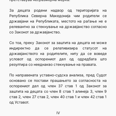
За децата родени надвор од територијата на
Република Северна Македонија чии родители се
државјани на Републиката, местото на раѓање не е
релевантно за стекнување на државјанство согласно
со Законот за државјанство.
Со тоа, преку Законот за заштита на децата не може
индиректно да се релативизира статусот на
државјанството на родителите, ниту да се воведе
условот од оспорениот дел од одредбата што
резултира со нееднакво стекнување на правата.
По направената уставно-судска анализа, пред Судот
основано се постави прашањето за согласноста на
оспорениот дел од член 37 став 1 од Законот за
заштита на децата со член 8 став 1 алинеја 3, член 9
став 2, член 27 став 2, член 40 став 1 и член 42 став 1
од Уставот.
IV