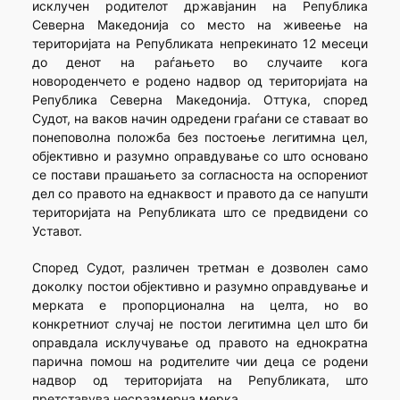
исклучен родителот државјанин на Република
Северна Македонија со место на живеење на
територијата на Републиката непрекинато 12 месеци
до денот на раѓањето во случаите кога
новороденчето е родено надвор од територијата на
Република Северна Македонија. Оттука, според
Судот, на ваков начин одредени граѓани се ставаат во
понеповолна положба без постоење легитимна цел,
објективно и разумно оправдување со што основано
се постави прашањето за согласноста на оспорениот
дел со правото на еднаквост и правото да се напушти
територијата на Републиката што се предвидени со
Уставот.
Според Судот, различен третман е дозволен само
доколку постои објективно и разумно оправдување и
мерката е пропорционална на целта, но во
конкретниот случај не постои легитимна цел што би
оправдала исклучување од правото на еднократна
парична помош на родителите чии деца се родени
надвор од територијата на Републиката, што
претставува несразмерна мерка.