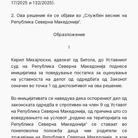
17/2025 и 132/2025).
2. Ова решение ќе се објави во „Службен весник на
Република Северна Македонија“.
Образложение
I
Кирил Михајлоски, адвокат од Битола, до Уставниот
суд на Република Северна Македонија поднесе
иницијатива за поведување постапка за оценување
на уставноста на делот од одредбата од Законот
означен во точка 1 од диспозитивот на ова решение.
Во иницијативата се наведува дека оспорениот дел од
законската одредба е спротивен на член 9 од Уставот
на Република Северна Македонија, од причина што со
воведувањето на условот „родено на територијата на
Република Северна Македонија“ се ставаат во
понеповолна положба деца чии родители се
државјани на Република Северна Македонија, а кои