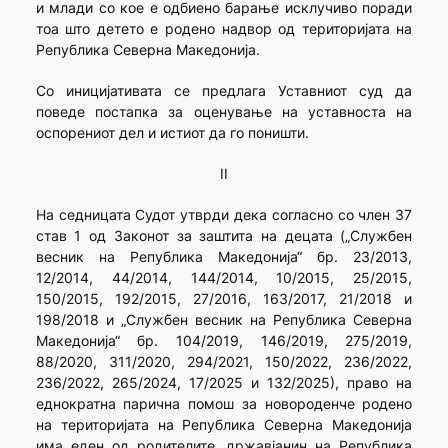
и млади со кое е одбиено барање исклучиво поради
тоа што детето е родено надвор од територијата на
Република Северна Македонија.
Со иницијативата се предлага Уставниот суд да
поведе постапка за оценување на уставноста на
оспорениот дел и истиот да го поништи.
II
На седницата Судот утврди дека согласно со член 37
став 1 од Законот за заштита на децата („Службен
весник на Република Македонија“ бр. 23/2013,
12/2014, 44/2014, 144/2014, 10/2015, 25/2015,
150/2015, 192/2015, 27/2016, 163/2017, 21/2018 и
198/2018 и „Службен весник на Република Северна
Македонија“ бр. 104/2019, 146/2019, 275/2019,
88/2020, 311/2020, 294/2021, 150/2022, 236/2022,
236/2022, 265/2024, 17/2025 и 132/2025), право на
еднократна парична помош за новороденче родено
на територијата на Република Северна Македонија
има еден од родителите, државјанин на Република