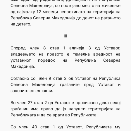
Северна Македонија, со постојано место на живеење
од најмалку 12 месеци непрекинато на територија на
Република Северна Македонија до денот на раѓањето
на детето.
III
Според член 8 став 1 алинеја 3 од Уставот,
владеењето на правото е темелна вредност на
уставниот поредок на Република Северна
Македонија.
Согласно со член 9 став 2 од Уставот на Република
Северна Македонија граѓаните пред Уставот и
законите се еднакви.
Во член 27 став 2 од Уставот е пропишано дека секој
граѓанин има право да ја напушти територијата на
Републиката и да се врати во Републиката.
Со член 40 став 1 од Уставот, Републиката му