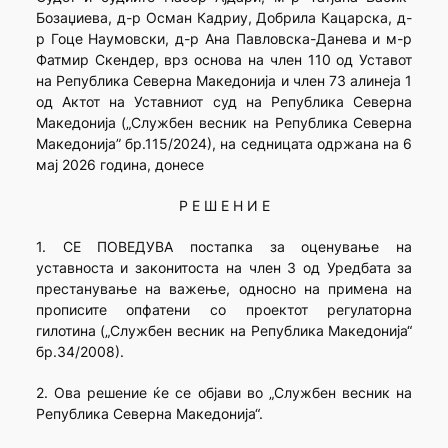
Бозаџиева, д-р Осман Кадриу, Добрила Кацарска, д-
р Гоце Наумовски, д-р Ана Павловска-Данева и м-р
Фатмир Скендер, врз основа на член 110 од Уставот
на Република Северна Македонија и член 73 алинеја 1
од Актот на Уставниот суд на Република Северна
Македонија („Службен весник на Република Северна
Македонија” бр.115/2024), на седницата одржана на 6
мај 2026 година, донесе
Р Е Ш Е Н И Е
1. СЕ ПОВЕДУВА постапка за оценување на
уставноста и законитоста на член 3 од Уредбата за
престанување на важење, односно на примена на
прописите опфатени со проектот регулаторна
гилотина („Службен весник на Република Македонија“
бр.34/2008).
2. Ова решение ќе се објави во „Службен весник на
Република Северна Македонија“.