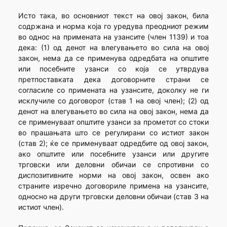
Исто така, во основниот текст на овој закон, била
содржана и норма која го уредува преодниот режим
во однос на примената на узансите (член 1139) и тоа
дека: (1) од денот на влегувањето во сила на овој
закон, нема да се применува одредбата на општите
или посебните узанси со која се утврдува
претпоставката дека договорните страни се
согласиле со примената на узансите, доколку не ги
исклучиле со договорот (став 1 на овој член); (2) од
денот на влегувањето во сила на овој закон, нема да
се применуваат општите узанси за прометот со стоки
во прашањата што се регулирани со истиот закон
(став 2); ќе се применуваат одредбите од овој закон,
ако општите или посебните узанси или другите
трговски или деловни обичаи се спротивни со
диспозитивните норми на овој закон, освен ако
страните изречно договориле примена на узансите,
односно на други трговски деловни обичаи (став 3 на
истиот член).