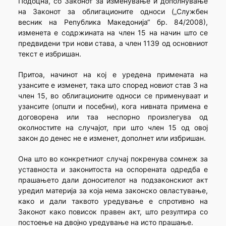
Подоцна, со Законот за изменување и дополнување
на Законот за облигационите односи („Службен
весник на Република Македонија“ бр. 84/2008),
изменета е содржината на член 15 на начин што се
предвидени три нови става, а член 1139 од основниот
текст е избришан.
Притоа, начинот на кој е уредена примената на
узансите е изменет, така што според новиот став 3 на
член 15, во облигационите односи се применуваат и
узансите (општи и посебни), кога нивната примена е
договорена или таа неспорно произлегува од
околностите на случајот, при што член 15 од овој
закон до денес не е изменет, дополнет или избришан.
Она што во конкретниот случај покренува сомнеж за
уставноста и законитоста на оспорената одредба е
прашањето дали доносителот на подзаконскиот акт
уредил материја за која нема законско овластување,
како и дали таквото уредување е спротивно на
Законот како повисок правен акт, што резултира со
постоење на двојно уредување на исто прашање.