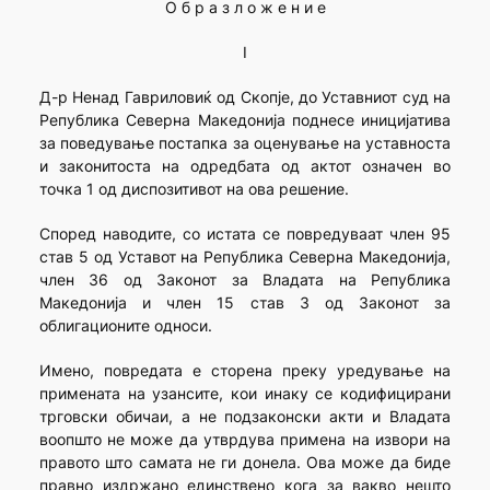
О б р а з л о ж е н и е
I
Д-р Ненад Гавриловиќ од Скопје, до Уставниот суд на
Република Северна Македонија поднесе иницијатива
за поведување постапка за оценување на уставноста
и законитоста на одредбата од актот означен во
точка 1 од диспозитивот на ова решение.
Според наводите, со истата се повредуваат член 95
став 5 од Уставот на Република Северна Македонија,
член 36 од Законот за Владата на Република
Македонија и член 15 став 3 од Законот за
облигационите односи.
Имено, повредата е сторена преку уредување на
примената на узансите, кои инаку се кодифицирани
трговски обичаи, а не подзаконски акти и Владата
воопшто не може да утврдува примена на извори на
правото што самата не ги донела. Ова може да биде
правно издржано единствено кога за вакво нешто