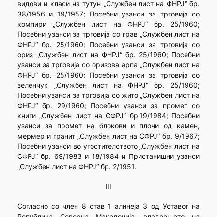
видови и класи на тутун „Службен лист на ФНРЈ“ бр.
38/1956 и 19/1957; Посебни узанси за трговија со
компири „Службен лист на ФНРЈ“ бр. 25/1960;
Посебни узанси за трговија со грав „Службен лист на
ФНРЈ“ бр. 25/1960; Посебни узанси за трговија со
ориз „Службен лист на ФНРЈ“ бр. 25/1960; Посебни
узанси за трговија со оризова арпа „Службен лист на
ФНРЈ“ бр. 25/1960; Посебни узанси за трговија со
зеленчук „Службен лист на ФНРЈ“ бр. 25/1960;
Посебни узанси за трговија со жито „Службен лист на
ФНРЈ“ бр. 29/1960; Посебни узанси за промет со
книги „Службен лист на СФРЈ” бр.19/1984; Посебни
узанси за промет на блокови и плочи од камен,
мермер и гранит „Службен лист на СФРЈ“ бр. 9/1967;
Посебни узанси во угостителството „Службен лист на
СФРЈ” бр. 69/1983 и 18/1984 и Пристанишни узанси
„Службен лист на ФНРЈ“ бр. 2/1951.
III
Согласно со член 8 став 1 алинеja 3 од Уставот на
Република Северна Македонија, владеењето на