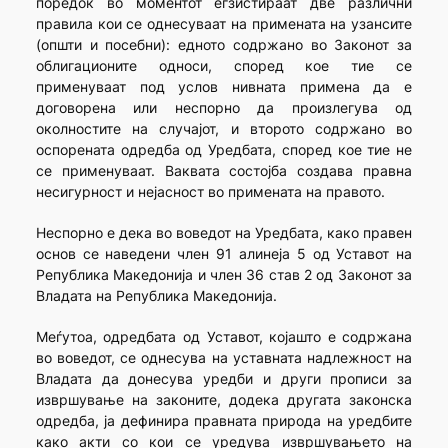
поредок во моментот егзистираат две различни
правила кои се однесуваат на примената на узансите
(општи и посебни): едното содржано во Законот за
облигационите односи, според кое тие се
применуваат под услов нивната примена да е
договорена или неспорно да произлегува од
околностите на случајот, и второто содржано во
оспорената одредба од Уредбата, според кое тие не
се применуваат. Ваквата состојба создава правна
несигурност и нејасност во примената на правото.
Неспорно е дека во воведот на Уредбата, како правен
основ се наведени член 91 алинеја 5 од Уставот на
Република Македонија и член 36 став 2 од Законот за
Владата на Република Македонија.
Меѓутоа, одредбата од Уставот, којашто е содржана
во воведот, се однесува на уставната надлежност на
Владата да донесува уредби и други прописи за
извршување на законите, додека другата законска
одредба, ја дефинира правната природа на уредбите
како акти со кои се уредува извршувањето на