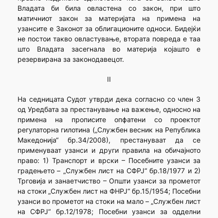
Владата би била овластена со закон, при што
матичниот закон за материјата на примена на
узансите е Законот за облигационите односи. Бидејќи
не постои такво овластување, втората повреда е таа
што Владата засегнала во материја којашто е
резервирана за законодавецот.
II
На седницата Судот утврди дека согласно со член 3
од Уредбата за престанување на важење, односно на
примена на прописите опфатени со проектот
регулаторна гилотина („Службен весник на Република
Македонија“ бр.34/2008), престануваат да се
применуваат узанси и други правила на обичајното
право: 1) Транспорт и врски – Посебните узанси за
градењето – „Службен лист на СФРЈ“ бр.18/1977 и 2)
Трговија и занаетчиство – Општи узанси за прометот
на стоки „Службен лист на ФНРЈ“ бр.15/1954; Посебни
узанси во прометот на стоки на мало – „Службен лист
на СФРЈ“ бр.12/1978; Посебни узанси за одделни