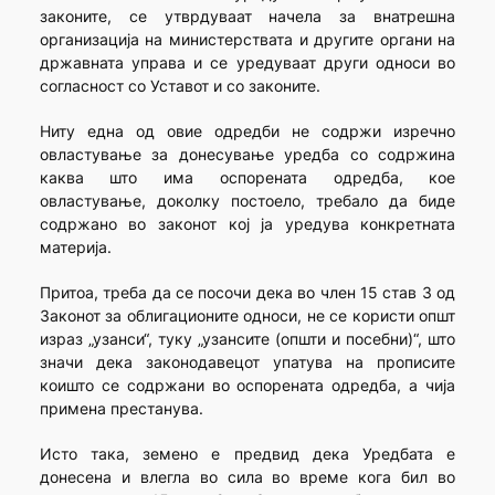
законите, се утврдуваат начела за внатрешна
организација на министерствата и другите органи на
државната управа и се уредуваат други односи во
согласност со Уставот и со законите.
Ниту една од овие одредби не содржи изречно
овластување за донесување уредба со содржина
каква што има оспорената одредба, кое
овластување, доколку постоело, требало да биде
содржано во законот кој ја уредува конкретната
материја.
Притоа, треба да се посочи дека во член 15 став 3 од
Законот за облигационите односи, не се користи општ
израз „узанси“, туку „узансите (општи и посебни)“, што
значи дека законодавецот упатува на прописите
коишто се содржани во оспорената одредба, а чија
примена престанува.
Исто така, земено е предвид дека Уредбата е
донесена и влегла во сила во време кога бил во