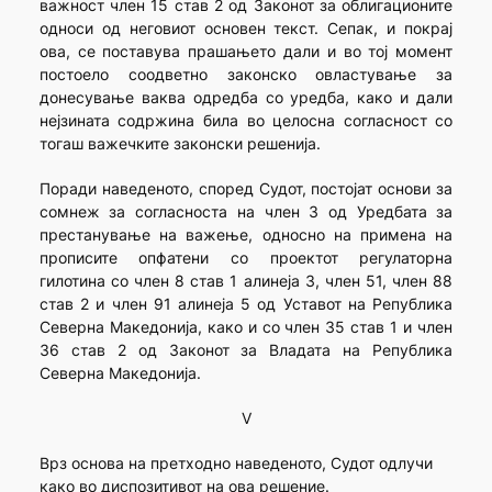
важност член 15 став 2 од Законот за облигационите
односи од неговиот основен текст. Сепак, и покрај
ова, се поставува прашањето дали и во тој момент
постоело соодветно законско овластување за
донесување ваква одредба со уредба, како и дали
нејзината содржина била во целосна согласност со
тогаш важечките законски решенија.
Поради наведеното, според Судот, постојат основи за
сомнеж за согласноста на член 3 од Уредбата за
престанување на важење, односно на примена на
прописите опфатени со проектот регулаторна
гилотина со член 8 став 1 алинеја 3, член 51, член 88
став 2 и член 91 алинеја 5 од Уставот на Република
Северна Македонија, како и со член 35 став 1 и член
36 став 2 од Законот за Владата на Република
Северна Македонија.
V
Врз основа на претходно наведеното, Судот одлучи
како во диспозитивот на ова решение.