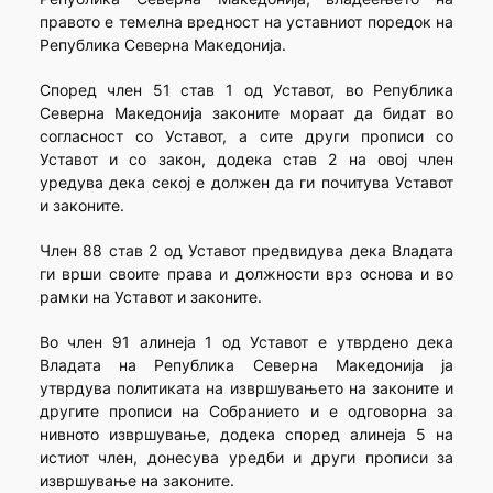
правото е темелна вредност на уставниот поредок на
Република Северна Македонија.
Според член 51 став 1 од Уставот, во Република
Северна Македонија законите мораат да бидат во
согласност со Уставот, а сите други прописи со
Уставот и со закон, додека став 2 на овој член
уредува дека секој е должен да ги почитува Уставот
и законите.
Член 88 став 2 од Уставот предвидува дека Владата
ги врши своите права и должности врз основа и во
рамки на Уставот и законите.
Во член 91 алинеја 1 од Уставот е утврдено дека
Владата на Република Северна Македонија ја
утврдува политиката на извршувањето на законите и
другите прописи на Собранието и е одговорна за
нивното извршување, додека според алинеја 5 на
истиот член, донесува уредби и други прописи за
извршување на законите.