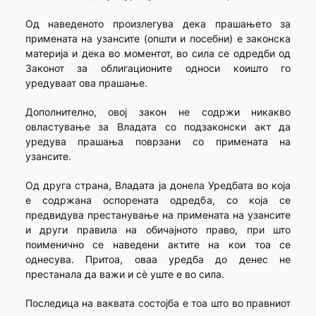
Од наведеното произлегува дека прашањето за
примената на узансите (општи и посебни) е законска
материја и дека во моментот, во сила се одредби од
Законот за облигационите односи коишто го
уредуваат ова прашање.
Дополнително, овој закон не содржи никакво
овластување за Владата со подзаконски акт да
уредува прашања поврзани со примената на
узансите.
Од друга страна, Владата ја донела Уредбата во која
е содржана оспорената одредба, со која се
предвидува престанување на примената на узансите
и други правила на обичајното право, при што
поименично се наведени актите на кои тоа се
однесува. Притоа, оваа уредба до денес не
престанала да важи и сè уште е во сила.
Последица на ваквата состојба е тоа што во правниот