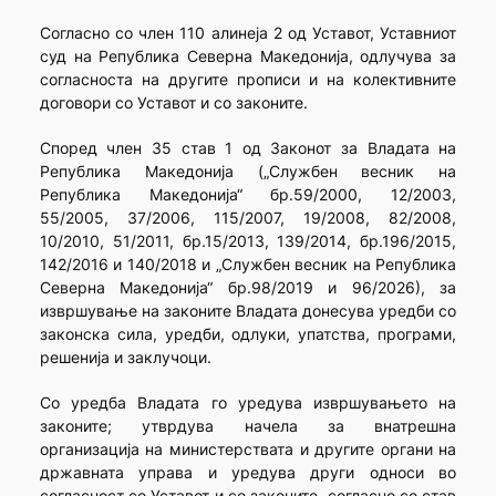
Согласно со член 110 алинеја 2 од Уставот, Уставниот
суд на Република Северна Македонија, одлучува за
согласноста на другите прописи и на колективните
договори со Уставот и со законите.
Според член 35 став 1 од Законот за Владата на
Република Македонија („Службен весник на
Република Македонија“ бр.59/2000, 12/2003,
55/2005, 37/2006, 115/2007, 19/2008, 82/2008,
10/2010, 51/2011, бр.15/2013, 139/2014, бр.196/2015,
142/2016 и 140/2018 и „Службен весник на Република
Северна Македонија“ бр.98/2019 и 96/2026), за
извршување на законите Владата донесува уредби со
законска сила, уредби, одлуки, упатства, програми,
решенија и заклучоци.
Co уредба Владата го уредува извршувањето на
законите; утврдува начела за внатрешна
организација на министерствата и другите органи на
државната управа и уредува други односи во
согласност со Уставот и со законите, согласно со став