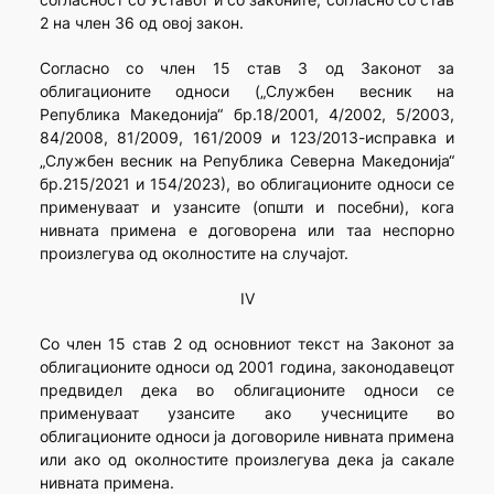
2 на член 36 од овој закон.
Согласно со член 15 став 3 од Законот за
облигационите односи („Службен весник на
Република Македонија“ бр.18/2001, 4/2002, 5/2003,
84/2008, 81/2009, 161/2009 и 123/2013-исправка и
„Службен весник на Република Северна Македонија“
бр.215/2021 и 154/2023), во облигационите односи се
применуваат и узансите (општи и посебни), кога
нивната примена е договорена или таа неспорно
произлегува од околностите на случајот.
IV
Со член 15 став 2 од основниот текст на Законот за
облигационите односи од 2001 година, законодавецот
предвидел дека во облигационите односи се
применуваат узансите ако учесниците во
облигационите односи ја договориле нивната примена
или ако од околностите произлегува дека ја сакале
нивната примена.