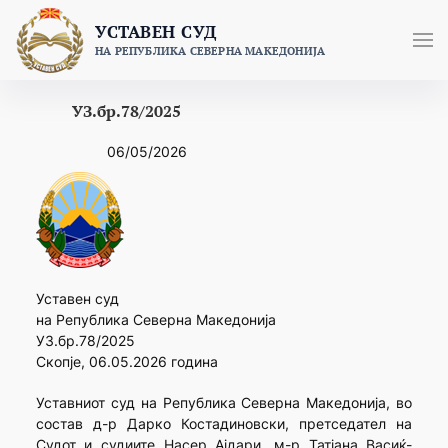
Skip
УСТАВЕН СУД
to
НА РЕПУБЛИКА СЕВЕРНА МАКЕДОНИЈА
content
УЗ.бр.78/2025
06/05/2026
Уставен суд
на Република Северна Македонија
УЗ.бр.78/2025
Скопје, 06.05.2026 година
Уставниот суд на Република Северна Македонија, во
состав д-р Дарко Костадиновски, претседател на
Судот и судиите Насер Ајдари, м-р Татјана Васиќ-