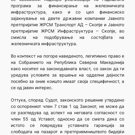
програма за финансирање на железничката
инфраструктура, како и со цел финансиско
зајакнување на двете државни компании Јавното
претпријатие ЖРСМ Транспорт АД – Скопје и Јавното
претпријатие ЖРСМ Инфраструктура – Скопје, во
смисла на подобрување на состојбата на
железничката инфраструктура.
Во контекст на погоре наведеното, легитимно право е
на Собранието на Република Северна Македонија
како носител на законодавната власт, со закон да ги
уредува условите за вршење на одделни дејности
посебно за оние коишто имаат своја специфичност, а
се од јавен интерес.
Оттука, според Судот, законското решение утврдено
со оспорениот член 7 став 1 од Законот, не може да
се разгледува од аспект на неговата согласност со
член 55 од Уставот, односно да се смета дека со
истото се повредува уставната гаранција за
слободата на пазарот и претприемништвото бидејќи