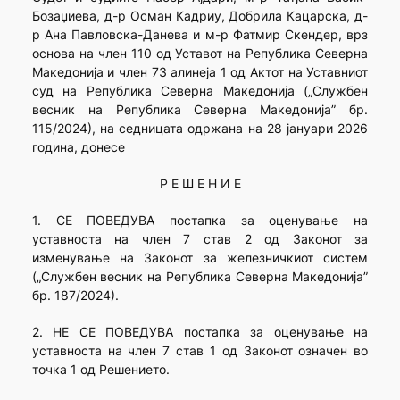
Бозаџиева, д-р Осман Кадриу, Добрила Кацарска, д-
р Ана Павловска-Данева и м-р Фатмир Скендер, врз
основа на член 110 од Уставот на Република Северна
Македонија и член 73 алинеја 1 од Актот на Уставниот
суд на Република Северна Македонија („Службен
весник на Република Северна Македонија” бр.
115/2024), на седницата одржана на 28 јануари 2026
година, донесе
Р Е Ш Е Н И Е
1. СЕ ПОВЕДУВА постапка за оценување на
уставноста на член 7 став 2 од Законот за
изменување на Законот за железничкиот систем
(„Службен весник на Република Северна Македонија”
бр. 187/2024).
2. НЕ СЕ ПОВЕДУВА постапка за оценување на
уставноста на член 7 став 1 од Законот означен во
точка 1 од Решението.