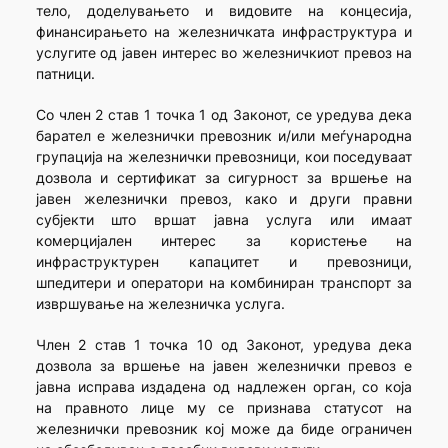
тело, доделувањето и видовите на концесија,
финансирањето на железничката инфраструктура и
услугите од јавен интерес во железничкиот превоз на
патници.
Со член 2 став 1 точка 1 од Законот, се уредува дека
барател е железнички превозник и/или меѓународна
групација на железнички превозници, кои поседуваат
дозвола и сертификат за сигурност за вршење на
јавен железнички превоз, како и други правни
субјекти што вршат јавна услуга или имаат
комерцијален интерес за користење на
инфраструктурен капацитет и превозници,
шпедитери и оператори на комбиниран транспорт за
извршување на железничка услуга.
Член 2 став 1 точка 10 од Законот, уредува дека
дозвола за вршење на јавен железнички превоз е
јавна исправа издадена од надлежен орган, со која
на правното лице му се признава статусот на
железнички превозник кој може да биде ограничен