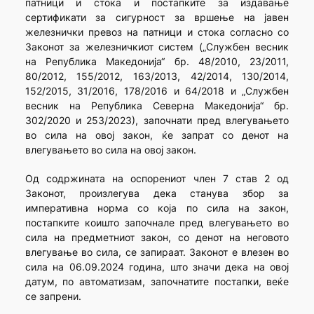
патници и стока и постапките за издавање
сертификати за сигурност за вршење на јавен
железнички превоз на патници и стока согласно со
Законот за железничкиот систем („Службен весник
на Република Македонија“ бр. 48/2010, 23/2011,
80/2012, 155/2012, 163/2013, 42/2014, 130/2014,
152/2015, 31/2016, 178/2016 и 64/2018 и „Службен
весник на Република Северна Македонија“ бр.
302/2020 и 253/2023), започнати пред влегувањето
во сила на овој закон, ќе запрат со денот на
влегувањето во сила на овој закон.
Од содржината на оспорениот член 7 став 2 од
Законот, произлегува дека станува збор за
императивна норма со која по сила на закон,
постапките коишто започнале пред влегувањето во
сила на предметниот закон, со денот на неговото
влегување во сила, се запираат. Законот е влезен во
сила на 06.09.2024 година, што значи дека на овој
датум, по автоматизам, започнатите постапки, веќе
се запрени.