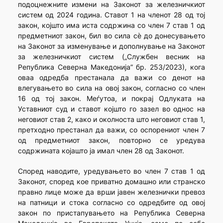
подоцнежните измени на Законот за железничкиот
систем од 2024 година. Ставот 1 на членот 28 од тој
закон, којшто има иста содржина со член 7 став 1 од
предметниот закон, бил во сила сè до донесувањето
на Законот за изменување и дополнување на Законот
за железничкиот систем („Службен весник на
Република Северна Македонија” бр. 253/2023), кога
оваа одредба престанала да важи со денот на
влегувањето во сила на овој закон, согласно со член
16 од тој закон. Меѓутоа, и покрај Одлуката на
Уставниот суд и ставот којшто го зазел во однос на
неговиот став 2, како и околноста што неговиот став 1,
претходно престанал да важи, со оспорениот член 7
од предметниот закон, повторно се уредува
содржината којашто ја имал член 28 од Законот.
Според наводите, уредувањето во член 7 став 1 од
Законот, според кое приватно домашно или странско
правно лице може да врши јавен железнички превоз
на патници и стока согласно со одредбите од овој
закон по пристапувањето на Република Северна