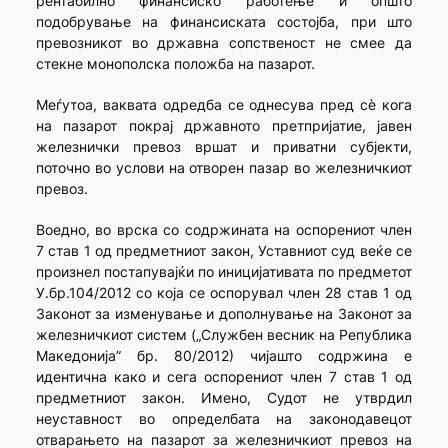
рентабилно финансиско работење и општо
подобрување на финансиската состојба, при што
превозникот во државна сопственост не смее да
стекне монополска положба на пазарот.
Меѓутоа, ваквата одредба се однесува пред сè кога
на пазарот покрај државното претпријатие, јавен
железнички превоз вршат и приватни субјекти,
поточно во услови на отворен пазар во железничкиот
превоз.
Воедно, во врска со содржината на оспорениот член
7 став 1 од предметниот закон, Уставниот суд веќе се
произнел постапувајќи по иницијативата по предметот
У.бр.104/2012 со која се оспорувал член 28 став 1 од
Законот за изменување и дополнување на Законот за
железничкиот систем („Службен весник на Република
Македонија” бр. 80/2012) чијашто содржина е
идентична како и сега оспорениот член 7 став 1 од
предметниот закон. Имено, Судот не утврдил
неуставност во определбата на законодавецот
отварањето на пазарот за железничкиот превоз на