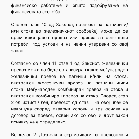
финансиско работење и општо подобрување на
финансиската состојба.
Според член 10 од Законот, превозот на патници и/
или стока во железничкиот сообраќај може да се
врши како јавен превоз или превоз за сопствени
потреби, под услови и на начин утврдени со овој
закон.
Согласно со член 11 став 1 од Законот, железнички
превоз може да биде организиран како: меѓународен
железнички превоз на патници и/или на стока,
внатрешен железнички превоз на патници и/или
стока, меѓународен комбиниран превоз на стока и
внатрешен комбиниран превоз на стока. Според став
2 од истиот член, превозот од став 1 на овој член се
извршува според пазарни услови и врз основа на
договор за превоз, освен ако со овој и друг закон
поинаку не е определено.
Во делот V. Дозволи и сертификати на превозник и