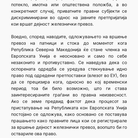
потекло, имотна или општествена положба, а во
конкретниот случај, приватните правни субјекти се
дискриминирани во однос на јавните претпријатија
кои вршат дејност железнички превоз.
Воедно, според наводите, одложувањето на вршење
превоз на патници и стока до моментот кога
Република Северна Македонија ќе стане членка на
Европската Унија е неосновано и само по себе
незаконито и противуставно. Се наведува дека со
оспорената одредба се уредува стекнување идно
право под одредени претпоставки (влезот во ЕУ), без
да се прецизира кога, односно во кој временски
период тоа би било возможно, што ги става
заинтересираните граѓани во правна неизвесност.
Ако се земе предвид фактот дека процесот за
пристапување на Републиката кон Европската Унија
постојано се одложува, како основано се поставува
прашањето како правните лица кои се регистрирале
за вршење дејност железнички превоз, воопшто би го
оствариле ова право.