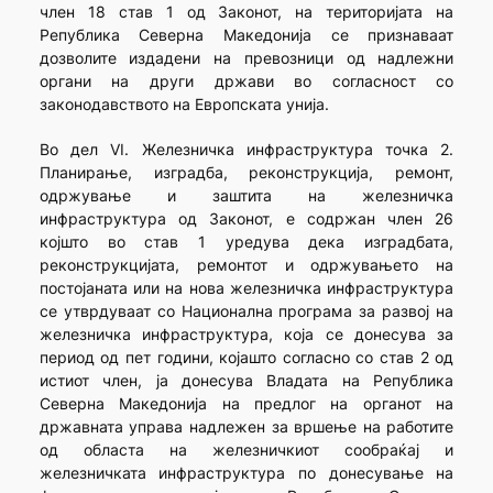
член 18 став 1 од Законот, на територијата на
Република Северна Македонија се признаваат
дозволите издадени на превозници од надлежни
органи на други држави во согласност со
законодавството на Европската унија.
Во дел VI. Железничка инфраструктура точка 2.
Планирање, изградба, реконструкција, ремонт,
одржување и заштита на железничка
инфраструктура од Законот, е содржан член 26
којшто во став 1 уредува дека изградбата,
реконструкцијата, ремонтот и одржувањето на
постојаната или на нова железничка инфраструктура
се утврдуваат со Национална програма за развој на
железничка инфраструктура, која се донесува за
период од пет години, којашто согласно со став 2 од
истиот член, ја донесува Владата на Република
Северна Македонија на предлог на органот на
државната управа надлежен за вршење на работите
од областа на железничкиот сообраќај и
железничката инфраструктура по донесување на