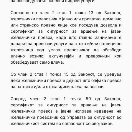
на обезбедување посебни видови услуги.
Согласно со член 2 став 1 точка 13 од Законот,
железнички превозник е јавно или приватно, домашно
или странско правно лице кое поседува дозвола и
сертификат за сигурност за вршење на јавен
железнички превоз, каде што главно занимање е
давање на превозни услуги на стока и/или патници по
железница под услов превозникот да обезбеди
влечно возило; вклучувајќи и превозници кои
обезбедуваат само влеча.
Со член 2 став 1 точка 15 од Законот, се уредува
дека железнички превоз е дејност што опфаќа превоз
на патници и/или стока и/или влеча на возови.
Според член 2 став 1 точка 50 од Законот,
сертификат за сигурност за вршење на јавен
железнички превоз е јавна исправа издадена на
железнички превозник од Управата за сигурност во
железничкиот систем во согласност со овој закон.