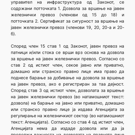
управител на инфраструктура од Законот, се
содржани потточката 1. Дозвола за вршење на јавен
железнички превоз (членови од 15 до 18) и
потточката 2. Сертификат за сигурност за вршење на
јавен железнички превоз (членови 19, 20, 20-а и 20-
б).
Според член 15 став 1 од Законот, јавен превоз на
патници и/или стока се врши врз основа на дозвола
за вршење на јавен железнички превоз. Согласно со
став 2 од истиот член, секое јавно или приватно,
домашно или странско правно лице има право да
поднесе барање за добивање на дозвола за вршење
на јавен превоз, ако е регистриран за таа дејност.
Според став 3 од истиот член, дозволата за вршење
на јавен железнички превоз (во натамошниот текст:
дозвола) на барање на јавно или приватно, домашно
или странско правно лице ја издава Агенцијата за
регулирање на железничкиот сектор (во натамошниот
текст: Агенцијата). Согласно со став 4 од истиот член,
Агенцијата нема да издаде дозвола или да ја
продолжи важноста на дозволата на правното лице