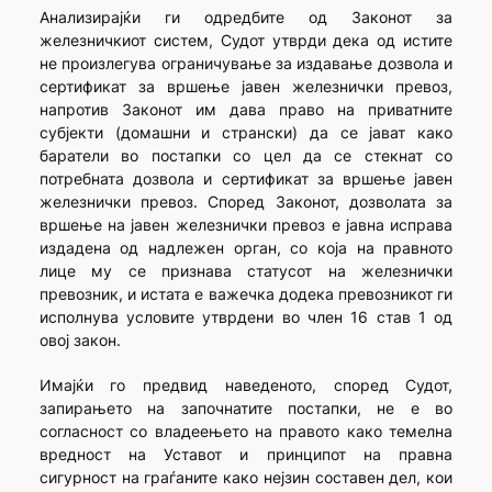
Анализирајќи ги одредбите од Законот за
железничкиот систем, Судот утврди дека од истите
не произлегува ограничување за издавање дозвола и
сертификат за вршење јавен железнички превоз,
напротив Законот им дава право на приватните
субјекти (домашни и странски) да се јават како
баратели во постапки со цел да се стекнат со
потребната дозвола и сертификат за вршење јавен
железнички превоз. Според Законот, дозволата за
вршење на јавен железнички превоз е јавна исправа
издадена од надлежен орган, со која на правното
лице му се признава статусот на железнички
превозник, и истата е важечка додека превозникот ги
исполнува условите утврдени во член 16 став 1 од
овoj закон.
Имајќи го предвид наведеното, според Судот,
запирањето на започнатите постапки, не е во
согласност со владеењето на правото како темелна
вредност на Уставот и принципот на правна
сигурност на граѓаните како нејзин составен дел, кои