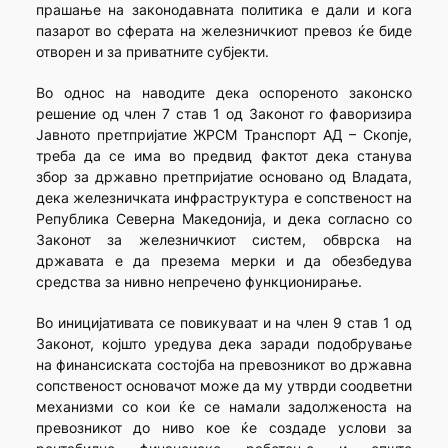
прашање на законодавната политика е дали и кога
пазарот во сферата на железничкиот превоз ќе биде
отворен и за приватните субјекти.
Во однос на наводите дека оспореното законско
решение од член 7 став 1 од Законот го фаворизира
Јавното претпријатие ЖРСМ Транспорт АД – Скопје,
треба да се има во предвид фактот дека станува
збор за државно претпријатие основано од Владата,
дека железничката инфраструктура е сопственост на
Република Северна Македонија, и дека согласно со
Законот за железничкиот систем, обврска на
државата е да презема мерки и да обезбедува
средства за нивно непречено функционирање.
Во иницијативата се повикуваат и на член 9 став 1 од
Законот, којшто уредува дека заради подобрување
на финансиската состојба на превозникот во државна
сопственост основачот може да му утврди соодветни
механизми со кои ќе се намали задолженоста на
превозникот до ниво кое ќе создаде услови за