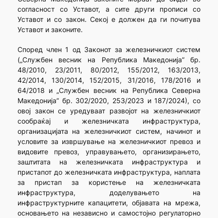
согласност со Уставот, а сите други прописи со
Уставот и со закон. Секој е должен да ги почитува
Уставот и законите.
Според член 1 од Законот за железничкиот систем
(„Службен весник на Република Македонија” бр.
48/2010, 23/2011, 80/2012, 155/2012, 163/2013,
42/2014, 130/2014, 152/2015, 31/2016, 178/2016 и
64/2018 и „Службен весник на Република Северна
Македонија” бр. 302/2020, 253/2023 и 187/2024), со
овој закон се уредуваат развојот на железничкиот
сообраќај и железничката инфраструктура,
организацијата на железничкиот систем, начинот и
условите за извршување на железничкиот превоз и
видовите превоз, управувањето, организирањето,
заштитата на железничката инфраструктура и
пристапот до железничката инфраструктура, наплата
за пристап за користење на железничката
инфраструктура, доделувањето на
инфраструктурните капацитети, објавата на мрежа,
основањето на независно и самостојно регулаторно