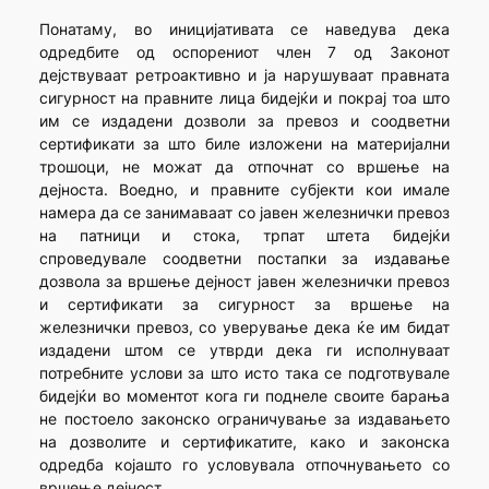
Понатаму, во иницијативата се наведува дека
одредбите од оспорениот член 7 од Законот
дејствуваат ретроактивно и ја нарушуваат правната
сигурност на правните лица бидејќи и покрај тоа што
им се издадени дозволи за превоз и соодветни
сертификати за што биле изложени на материјални
трошоци, не можат да отпочнат со вршење на
дејноста. Воедно, и правните субјекти кои имале
намера да се занимаваат со јавен железнички превоз
на патници и стока, трпат штета бидејќи
спроведувале соодветни постапки за издавање
дозвола за вршење дејност јавен железнички превоз
и сертификати за сигурност за вршење на
железнички превоз, со уверување дека ќе им бидат
издадени штом се утврди дека ги исполнуваат
потребните услови за што исто така се подготвувале
бидејќи во моментот кога ги поднеле своите барања
не постоело законско ограничување за издавањето
на дозволите и сертификатите, како и законска
одредба којашто го условувала отпочнувањето со
вршење дејност.