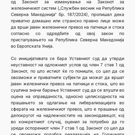
од Законот за изменување на Законот за
железничкиот систем („Службен весник на Република
Северна Македонија“ бр. 187/2024), пропишал дека
приватно домашно или странско правно лице може
да врши јавен железнички превоз на патници и стока
согласно со одредбите од овој закон по
пристапувањето на Република Северна Македонија
во Европската Унија.
Со иницијативата се бара Уставниот суд да утврди
неуставност на одложниот услов од член 7 став 1 од
Законот, по што истиот ќе го поништи, со цел да се
овозможи и приватните субјекти да можат да вршат
јавен железнички превоз на патници и стока, што во
суштина значи барање Уставниот суд да се впушти во
оцена на оправданоста, односно целисходноста на
прашањето за одлагање на либерализацијата во
сферата на железничкиот превоз, што е прашање од
делокругот на надлежностите на законодавецот, кој
во конкретниот случај, оценил за потребно да го
уреди оспорениот член 7 став 1 од Законот со цел да
се овозможи подобра реализација на Годишната