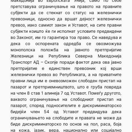
Македонија во Европската Унија, само по себе
претставува ограничување на правото на правните
субјекти да се стекнат со статус на железнички
превозници, односно да вршат дејност железнички
превоз, иако самиот закон и Уставот, на сите правни
субјекти коишто ќе ги исполнат условите предвидени
во Законот, им го гарантира тоа право. Се наведува и
дека со оспорената одредба се овозможува
монополска положба на јавното претпријатие
Железници на Република Северна Македонија
Транспорт АД – Скопје поради фактот дека ова јавно
претпријатие е единствен превозник кој врши
железнички превоз во Републиката, а на приватните
правни лица им е оневозможен слободен пристап на
пазарот и претприемништвото, што е груба повреда
на член 8 став 1 алинеја 7 од Уставот. Помеѓу другото,
ваквото ограничување на слободниот пристап на
пазарот, според подносителите е дискриминаторско
бидејќи член 54 од Уставот предвидува дека
ограничувањето на слободите и правата не може да
биде дискриминаторско по основ на пол, раса, боја
на кожа, јазик, вера, национално или социјално