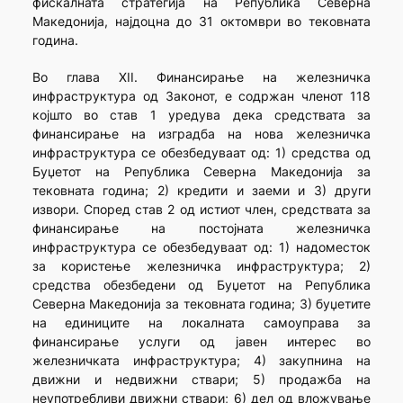
фискалната стратегија на Република Северна
Македонија, најдоцна до 31 октомври во тековната
година.
Во глава XII. Финансирање на железничка
инфраструктура од Законот, е содржан членот 118
којшто во став 1 уредува дека средствата за
финансирање на изградба на нова железничка
инфраструктура се обезбедуваат од: 1) средства од
Буџетот на Република Северна Македонија за
тековната година; 2) кредити и заеми и 3) други
извори. Според став 2 од истиот член, средствата за
финансирање на постојната железничка
инфраструктура се обезбедуваат од: 1) надоместок
за користење железничка инфраструктура; 2)
средства обезбедени од Буџетот на Република
Северна Македонија за тековната година; 3) буџетите
на единиците на локалната самоуправа за
финансирање услуги од јавен интерес во
железничката инфраструктура; 4) закупнина на
движни и недвижни ствари; 5) продажба на
неупотребливи движни ствари; 6) дел од вложување