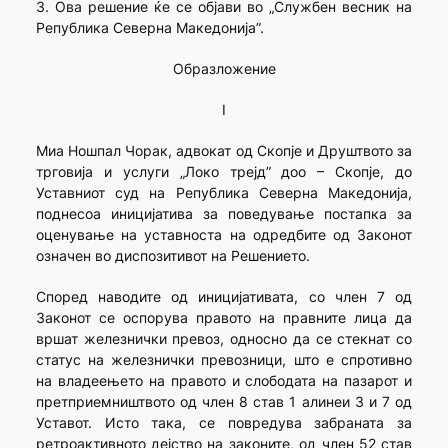
3. Ова решение ќе се објави во „Службен весник на
Република Северна Македонија”.
Образложение
I
Миа Ношпал Чорак, адвокат од Скопје и Друштвото за
трговија и услуги „Локо трејд” доо – Скопје, до
Уставниот суд на Република Северна Македонија,
поднесоа иницијатива за поведување постапка за
оценување на уставноста на одредбите од Законот
означен во диспозитивот на Решението.
Според наводите од иницијативата, со член 7 од
Законот се оспорува правото на правните лица да
вршат железнички превоз, односно да се стекнат со
статус на железнички превозници, што е спротивно
на владеењето на правото и слободата на пазарот и
претприемништвото од член 8 став 1 алинеи 3 и 7 од
Уставот. Исто така, се повредува забраната за
ретроактивното дејство на законите, од член 52 став