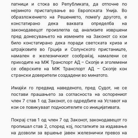
патници и стока во Републиката, да отпочне по
нејзиното пристапување во Европската Унија. Во
образложението на Решението, помеѓу другото, е
констатирано дека ваквата определба на
законодавецот произлегла од анализите извршени
пред донесувањето на измените на Законот со кои
било констатирано дека поради светската криза и
штрајковите во Грција и Солунското пристаниште,
намален е железничкиот сообраќај, намалени се
приходите на МЖ Транспорт АД – Скопје и зголемени
се обврските на МЖ Транспорт АД – Скопје кон
странски доверители создадени во минатото.
Имајќи го предвид наведеното, пред Судот, не се
постави прашањето за согласноста на оспорениот
член 7 став 1 од Законот, со одредбите на Уставот на
кои се повикуваат подносителите со иницијативата.
Покрај став 1 од член 7 од Законот, законодавецот го
пропишал став 2, според кој, постапките за издавање
на дозволи за вршење јавен железнички превоз на