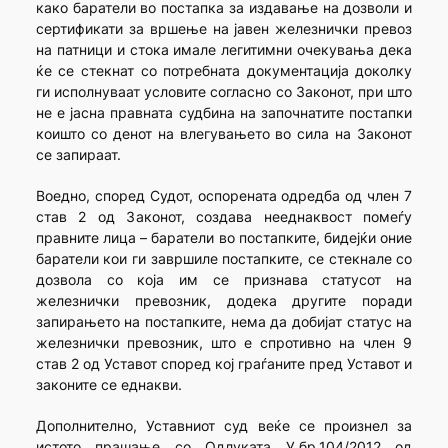
како баратели во постапка за издавање на дозволи и
сертификати за вршење на јавен железнички превоз
на патници и стока имале легитимни очекувања дека
ќе се стекнат со потребната документација доколку
ги исполнуваат условите согласно со Законот, при што
не е јасна правната судбина на започнатите постапки
коишто со денот на влегувањето во сила на Законот
се запираат.
Воедно, според Судот, оспорената одредба од член 7
став 2 од Законот, создава нееднаквост помеѓу
правните лица – баратели во постапките, бидејќи оние
баратели кои ги завршиле постапките, се стекнале со
дозвола со која им се признава статусот на
железнички превозник, додека другите поради
запирањето на постапките, нема да добијат статус на
железнички превозник, што е спротивно на член 9
став 2 од Уставот според кој граѓаните пред Уставот и
законите се еднакви.
Дополнително, Уставниот суд веќе се произнел за
истото прашање со Одлуката У.бр.104/2012 од