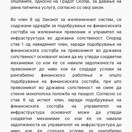
општините, односно на Градот Скопје, за давање на
јавна патничка услуга, согласно со овој закон.
Во член 9 од Законот за железничкиот систем, се
содржани одредби за подобрување на финансиската
состојба на железнички превозник и управител на
инфраструктура во државна сопственост. Според
став 1 од наведениот член, заради подобрување на
финансиската состојба на превозникот во државна
сопственост основачот може да му утврди соодветни
механизми со кои ќе се намали задолженоста на
превозникот до ниво кое ќе создаде услови за
рентабилно финансиско работење и општо
подобрување на финансиската состојба, при што
превозникот во државна сопственост не смее да
стекне монополска положба на пазарот. Согласно со
став 6 од истиот член, заради подобрување на
финансиската состојба на управителот на
инфраструктура основачот може да утврди
соодветни механизми со кои ќе се намали
задолженоста на управителот на инфраструктура до
ниво кое ќе создаде услови за рентабилно