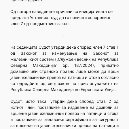
Од погоре наведените причини со иницијативата се
предлага Уставниот суд да го поништи оспорениот
член 7 од предметниот закон.
II
На седницата Судот утврди дека според член 7 став 1
од Законот за изменување на Законот за
железничкиот систем („Службен весник на Република
Северна Македонија” бр. 187/2024), приватно
домашно или странско правно лице може да врши
јавен железнички превоз на патници и стока согласно
со одредбите од овој закон по пристапувањето на
Република Северна Македонија во Европската Унија.
Судот, исто така, утврди дека според став 2 од
истиот член, постапките за издавање на дозволи за
вршење јавен железнички превоз на патници и стока
и постапките за издавање сертификати за сигурност
за вршење на јавен железнички превоз на патници и