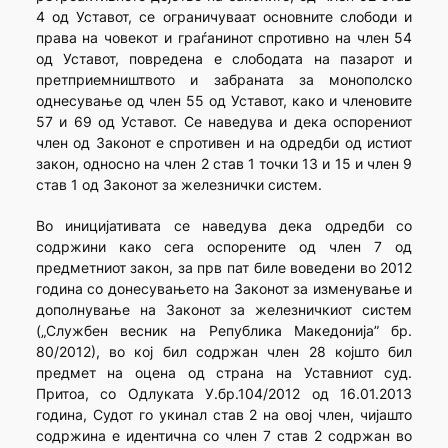
4 од Уставот, се ограничуваат основните слободи и
права на човекот и граѓанинот спротивно на член 54
од Уставот, повредена е слободата на пазарот и
претприемништвото и забраната за монополско
однесување од член 55 од Уставот, како и членовите
57 и 69 од Уставот. Се наведува и дека оспорениот
член од Законот е спротивен и на одредби од истиот
закон, односно на член 2 став 1 точки 13 и 15 и член 9
став 1 од Законот за железнички систем.
Во иницијативата се наведува дека одредби со
содржини како сега оспорените од член 7 од
предметниот закон, за прв пат биле воведени во 2012
година со донесувањето на Законот за изменување и
дополнување на Законот за железничкиот систем
(„Службен весник на Република Македонија” бр.
80/2012), во кој бил содржан член 28 којшто бил
предмет на оцена од страна на Уставниот суд.
Притоа, со Одлуката У.бр.104/2012 од 16.01.2013
година, Судот го укинал став 2 на овој член, чијашто
содржина е идентична со член 7 став 2 содржан во