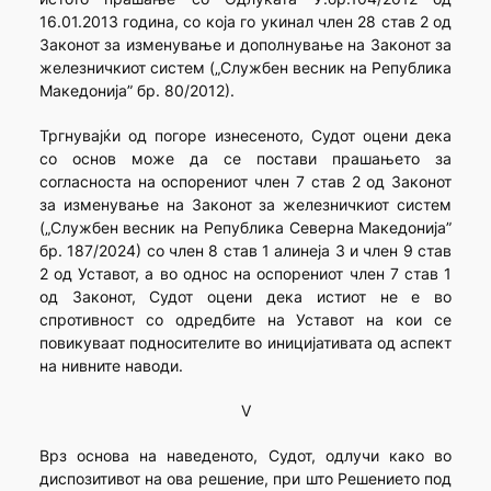
16.01.2013 година, со која го укинал член 28 став 2 од
Законот за изменување и дополнување на Законот за
железничкиот систем („Службен весник на Република
Македонија” бр. 80/2012).
Тргнувајќи од погоре изнесеното, Судот оцени дека
со основ може да се постави прашањето за
согласноста на оспорениот член 7 став 2 од Законот
за изменување на Законот за железничкиот систем
(„Службен весник на Република Северна Македонија”
бр. 187/2024) со член 8 став 1 алинеја 3 и член 9 став
2 од Уставот, а во однос на оспорениот член 7 став 1
од Законот, Судот оцени дека истиот не е во
спротивност со одредбите на Уставот на кои се
повикуваат подносителите во иницијативата од аспект
на нивните наводи.
V
Врз основа на наведеното, Судот, одлучи како во
диспозитивот на ова решение, при што Решението под