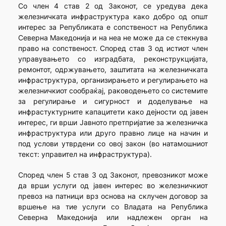
Со член 4 став 2 од Законот, се уредува дека
железничката инфраструктура како добро од општ
интерес за Републиката е сопственост на Република
Северна Македонија и на неа не може да се стекнува
право на сопственост. Според став 3 од истиот член
управувањето со изградбата, реконструкцијата,
ремонтот, одржувањето, заштитата на железничката
инфраструктура, организирањето и регулирањето на
железничкиот сообраќај, раководењето со системите
за регулирање и сигурност и доделување на
инфрастуктурните капацитети како дејности од јавен
интерес, ги врши Јавното претпријатие за железничка
инфраструктура или друго правно лице на начин и
под услови утврдени со овој закон (во натамошниот
текст: управител на инфраструктура).
Според член 5 став 3 од Законот, превозникот може
да врши услуги од јавен интерес во железничкиот
превоз на патници врз основа на склучен договор за
вршење на тие услуги со Владата на Република
Северна Македонија или надлежен орган на