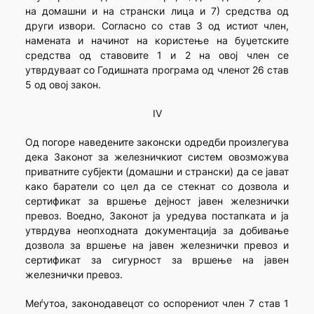
на домашни и на странски лица и 7) средства од
други извори. Согласно со став 3 од истиот член,
намената и начинот на користење на буџетските
средства од ставовите 1 и 2 на овој член се
утврдуваат со Годишната програма од членот 26 став
5 од овој закон.
IV
Од погоре наведените законски одредби произлегува
дека Законот за железничкиот систем овозможува
приватните субјекти (домашни и странски) да се јават
како баратели со цел да се стекнат со дозвола и
сертификат за вршење дејност јавен железнички
превоз. Воедно, Законот ја уредува постапката и ја
утврдува неопходната документација за добивање
дозвола за вршење на јавен железнички превоз и
сертификат за сигурност за вршење на јавен
железнички превоз.
Меѓутоа, законодавецот со оспорениот член 7 став 1