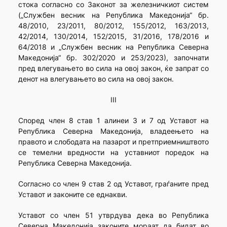
стока согласно со Законот за железничкиот систем
(„Службен весник на Република Македонија“ бр.
48/2010, 23/2011, 80/2012, 155/2012, 163/2013,
42/2014, 130/2014, 152/2015, 31/2016, 178/2016 и
64/2018 и „Службен весник на Република Северна
Македонија“ бр. 302/2020 и 253/2023), започнати
пред влегувањето во сила на овој закон, ќе запрат со
денот на влегувањето во сила на овој закон.
III
Според член 8 став 1 алинеи 3 и 7 од Уставот на
Република Северна Македонија, владеењето на
правото и слободата на пазарот и претприемништвото
се темелни вредности на уставниот поредок на
Република Северна Македонија.
Согласно со член 9 став 2 од Уставот, граѓаните пред
Уставот и законите се еднакви.
Уставот со член 51 утврдува дека во Република
Северна Македонија законите мораат да бидат во