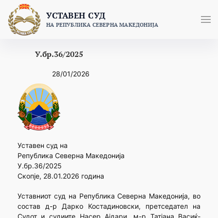
Skip
УСТАВЕН СУД
to
НА РЕПУБЛИКА СЕВЕРНА МАКЕДОНИЈА
content
У.бр.36/2025
28/01/2026
Уставен суд на
Република Северна Македонија
У.бр.36/2025
Скопје, 28.01.2026 година
Уставниот суд на Република Северна Македонија, во
состав д-р Дарко Костадиновски, претседател на
Судот и судиите Насер Ајдари, м-р Татјана Васиќ-