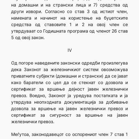
на домашни и на странски лица и 7) средства од
други извори. Согласно со став 3 од истиот член,
намената и начинот на користење на буџетските
средства од ставовите 1 и 2 на овој член се
утврдуваат со Годишната програма од членот 26 став
5 од овој закон.
IV
Од погоре наведените законски одредби произлегува
дека Законот за железничкиот систем овозможува
приватните субјекти (домашни и странски) да се јават
како баратели со цел да се стекнат со дозвола и
сертификат за вршење дејност јавен железнички
превоз. Воедно, Законот ја уредува постапката и ја
утврдува неопходната документација за добивање
дозвола за вршење на јавен железнички превоз и
сертификат за сигурност за вршење на јавен
железнички превоз.
Меѓутоа, законодавецот со оспорениот член 7 став 1