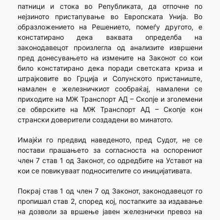
патници и стока во Републиката, да отпочне по
нејзиното пристапување во Европската Унија. Во
образложението на Решението, помеѓу другото, е
констатирано дека ваквата определба на
законодавецот произлегла од анализите извршени
пред донесувањето на измените на Законот со кои
било констатирано дека поради светската криза и
штрајковите во Грција и Солунското пристаниште,
намален е железничкиот сообраќај, намалени се
приходите на МЖ Транспорт АД – Скопје и зголемени
се обврските на МЖ Транспорт АД – Скопје кон
странски доверители создадени во минатото.
Имајќи го предвид наведеното, пред Судот, не се
постави прашањето за согласноста на оспорениот
член 7 став 1 од Законот, со одредбите на Уставот на
кои се повикуваат подносителите со иницијативата.
Покрај став 1 од член 7 од Законот, законодавецот го
пропишал став 2, според кој, постапките за издавање
на дозволи за вршење јавен железнички превоз на