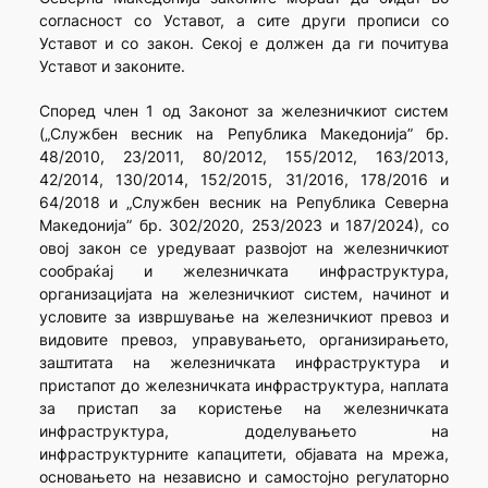
согласност со Уставот, а сите други прописи со
Уставот и со закон. Секој е должен да ги почитува
Уставот и законите.
Според член 1 од Законот за железничкиот систем
(„Службен весник на Република Македонија” бр.
48/2010, 23/2011, 80/2012, 155/2012, 163/2013,
42/2014, 130/2014, 152/2015, 31/2016, 178/2016 и
64/2018 и „Службен весник на Република Северна
Македонија” бр. 302/2020, 253/2023 и 187/2024), со
овој закон се уредуваат развојот на железничкиот
сообраќај и железничката инфраструктура,
организацијата на железничкиот систем, начинот и
условите за извршување на железничкиот превоз и
видовите превоз, управувањето, организирањето,
заштитата на железничката инфраструктура и
пристапот до железничката инфраструктура, наплата
за пристап за користење на железничката
инфраструктура, доделувањето на
инфраструктурните капацитети, објавата на мрежа,
основањето на независно и самостојно регулаторно