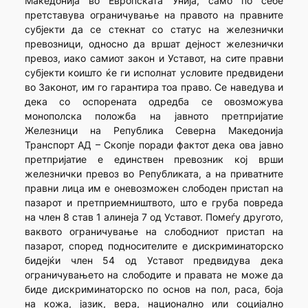
Македонија во Европската Унија, само по себе
претставува ограничување на правото на правните
субјекти да се стекнат со статус на железнички
превозници, односно да вршат дејност железнички
превоз, иако самиот закон и Уставот, на сите правни
субјекти коишто ќе ги исполнат условите предвидени
во Законот, им го гарантира тоа право. Се наведува и
дека со оспорената одредба се овозможува
монополска положба на јавното претпријатие
Железници на Република Северна Македонија
Транспорт АД – Скопје поради фактот дека ова јавно
претпријатие е единствен превозник кој врши
железнички превоз во Републиката, а на приватните
правни лица им е оневозможен слободен пристап на
пазарот и претприемништвото, што е груба повреда
на член 8 став 1 алинеја 7 од Уставот. Помеѓу другото,
ваквото ограничување на слободниот пристап на
пазарот, според подносителите е дискриминаторско
бидејќи член 54 од Уставот предвидува дека
ограничувањето на слободите и правата не може да
биде дискриминаторско по основ на пол, раса, боја
на кожа, јазик, вера, национално или социјално