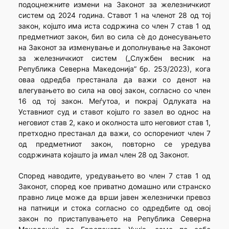
подоцнежните измени на Законот за железничкиот
систем од 2024 година. Ставот 1 на членот 28 од тој
закон, којшто има иста содржина со член 7 став 1 од
предметниот закон, бил во сила сè до донесувањето
на Законот за изменување и дополнување на Законот
за железничкиот систем („Службен весник на
Република Северна Македонија” бр. 253/2023), кога
оваа одредба престанала да важи со денот на
влегувањето во сила на овој закон, согласно со член
16 од тој закон. Меѓутоа, и покрај Одлуката на
Уставниот суд и ставот којшто го зазел во однос на
неговиот став 2, како и околноста што неговиот став 1,
претходно престанал да важи, со оспорениот член 7
од предметниот закон, повторно се уредува
содржината којашто ја имал член 28 од Законот.
Според наводите, уредувањето во член 7 став 1 од
Законот, според кое приватно домашно или странско
правно лице може да врши јавен железнички превоз
на патници и стока согласно со одредбите од овој
закон по пристапувањето на Република Северна