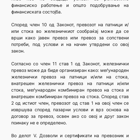
финансиско работење и општо подобрување на
финансиската состојба.
Според член 10 од Законот, превозот на патници и/
или стока во железничкиот сообраќај може да се
врши како јавен превоз или превоз за сопствени
потреби, под услови и на начин утврдени со овој
закон.
Согласно со член 11 став 1 од Законот, железнички
превоз може да биде организиран како: меѓународен
железнички превоз на патници и/или на стока,
внатрешен железнички превоз на патници и/или
стока, меѓународен комбиниран превоз на стока и
внатрешен комбиниран превоз на стока. Според став
2 од истиот член, превозот од став 1 на овој член се
извршува според пазарни услови и врз основа на
договор за превоз, освен ако со овој и друг закон
поинаку не е определено.
Во делот V. Дозволи и сертификати на превозник и