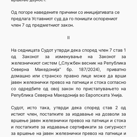
Од погоре наведените причини со иницијативата се
предлага Уставниот суд да го поништи оспорениот
член 7 од предметниот закон.
II
На седницата Судот утврди дека според член 7 став 1
од Законот за изменување на Законот за
железничкиот систем („Службен весник на Република
Северна Македонија” бр. 187/2024), приватно
домашно или странско правно лице може да врши
јавен железнички превоз на патници и стока согласно
со одредбите од овој закон по пристапувањето на
Република Северна Македонија во Европската Унија.
Судот, исто така, утврди дека според став 2 од
истиот член, постапките за издавање на дозволи за
вршење јавен железнички превоз на патници и стока
и постапките за издавање сертификати за сигурност
за вршење на јавен железнички превоз на патници и