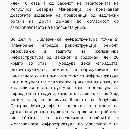
член 18 став 1 од Законот, на територијата на
Република Северна Македонија се признаваат
дозволите издадени на превозници од надлежни
органи на други држави во согласност со
законодавството на Европската унија.
Во дел VI. Железничка инфраструктура точка 2.
Планирање, изградба, реконструкција, ремонт,
одржување и заштита на железничка
инфраструктура од Законот, е содржан член 26
којшто во став 1 уредува дека изградбата,
реконструкцијата, ремонтот и одржувањето на
постојаната или на нова железничка инфраструктура
се утврдуваат со Национална програма за развој на
железничка инфраструктура, која се донесува за
период од пет години, којашто согласно со став 2 од
истиот член, ја донесува Владата на Република
Северна Македонија на предлог на органот на
државната управа надлежен за вршење на работите
од областа на железничкиот сообраќај и
железничката инфраструктура по донесување на