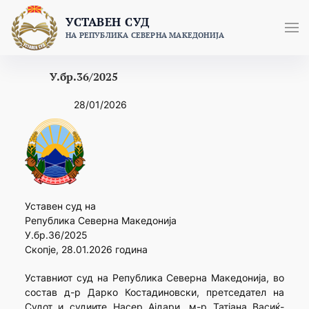
Skip
УСТАВЕН СУД
to
НА РЕПУБЛИКА СЕВЕРНА МАКЕДОНИЈА
content
У.бр.36/2025
28/01/2026
Уставен суд на
Република Северна Македонија
У.бр.36/2025
Скопје, 28.01.2026 година
Уставниот суд на Република Северна Македонија, во
состав д-р Дарко Костадиновски, претседател на
Судот и судиите Насер Ајдари, м-р Татјана Васиќ-