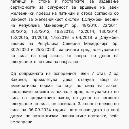
патници и стока и постапките за издавање
сертификати за сигурност за вршење на јавен
железнички превоз на патници и стока согласно со
Законот за железничкиот систем („Службен весник
на Република Македонија“ бр. 48/2010, 23/2011,
80/2012, 155/2012, 163/2013, 42/2014, 130/2014,
152/2015, 31/2016, 178/2016 и 64/2018 и „Службен
весник на Република Северна Македонија“ бр.
302/2020 и 253/2023), започнати пред влегувањето
во сила на овој закон, ќе запрат со денот на
влегувањето во сила на овој закон.
Од содржината на оспорениот член 7 став 2 од
Законот, произлегува дека станува збор за
императивна норма со која по сила на закон,
постапките коишто започнале пред влегувањето во
сила на предметниот закон, со денот на неговото
влегување во сила, се запираат. Законот е влезен во
сила на 06.09.2024 година, што значи дека на овој
датум, по автоматизам, започнатите постапки, веќе
се запрени.