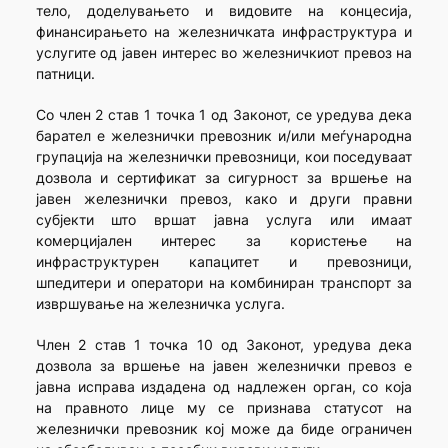
тело, доделувањето и видовите на концесија,
финансирањето на железничката инфраструктура и
услугите од јавен интерес во железничкиот превоз на
патници.
Со член 2 став 1 точка 1 од Законот, се уредува дека
барател е железнички превозник и/или меѓународна
групација на железнички превозници, кои поседуваат
дозвола и сертификат за сигурност за вршење на
јавен железнички превоз, како и други правни
субјекти што вршат јавна услуга или имаат
комерцијален интерес за користење на
инфраструктурен капацитет и превозници,
шпедитери и оператори на комбиниран транспорт за
извршување на железничка услуга.
Член 2 став 1 точка 10 од Законот, уредува дека
дозвола за вршење на јавен железнички превоз е
јавна исправа издадена од надлежен орган, со која
на правното лице му се признава статусот на
железнички превозник кој може да биде ограничен