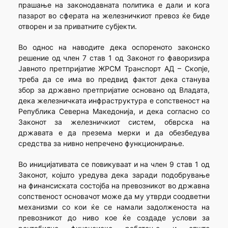
прашање на законодавната политика е дали и кога
пазарот во сферата на железничкиот превоз ќе биде
отворен и за приватните субјекти.
Во однос на наводите дека оспореното законско
решение од член 7 став 1 од Законот го фаворизира
Јавното претпријатие ЖРСМ Транспорт АД – Скопје,
треба да се има во предвид фактот дека станува
збор за државно претпријатие основано од Владата,
дека железничката инфраструктура е сопственост на
Република Северна Македонија, и дека согласно со
Законот за железничкиот систем, обврска на
државата е да презема мерки и да обезбедува
средства за нивно непречено функционирање.
Во иницијативата се повикуваат и на член 9 став 1 од
Законот, којшто уредува дека заради подобрување
на финансиската состојба на превозникот во државна
сопственост основачот може да му утврди соодветни
механизми со кои ќе се намали задолженоста на
превозникот до ниво кое ќе создаде услови за