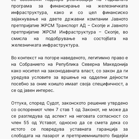
програма за финансирање на железничката
инфраструктура, како и со цел финансиско
зајакнување на двете државни компании Јавното
претпријатие ЖРСМ Транспорт АД – Скопје и Јавното
претпријатие ЖРСМ Инфраструктура – Скопје, во
смисла на подобрување на состојбата на
железничката инфраструктура.
Во контекст на погоре наведеното, легитимно право е
на Собранието на Република Северна Македонија
како носител на законодавната власт, со закон да ги
уредува условите за вршење на одделни дејности
посебно за оние коишто имаат своја специфичност, а
се од јавен интерес.
Оттука, според Судот, законското решение утврдено
со оспорениот член 7 став 1 од Законот, не може да
се разгледува од аспект на неговата согласност со
член 55 од Уставот, односно да се смета дека со
истото се повредува уставната гаранција за
слободата на пазарот и претприемништвото бидејќи