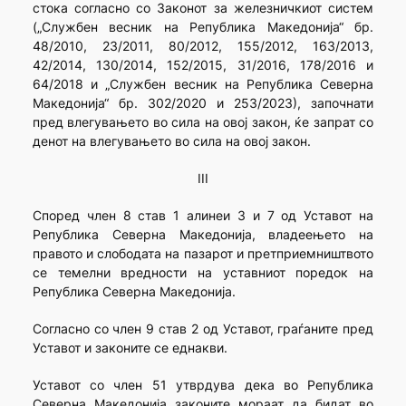
стока согласно со Законот за железничкиот систем
(„Службен весник на Република Македонија“ бр.
48/2010, 23/2011, 80/2012, 155/2012, 163/2013,
42/2014, 130/2014, 152/2015, 31/2016, 178/2016 и
64/2018 и „Службен весник на Република Северна
Македонија“ бр. 302/2020 и 253/2023), започнати
пред влегувањето во сила на овој закон, ќе запрат со
денот на влегувањето во сила на овој закон.
III
Според член 8 став 1 алинеи 3 и 7 од Уставот на
Република Северна Македонија, владеењето на
правото и слободата на пазарот и претприемништвото
се темелни вредности на уставниот поредок на
Република Северна Македонија.
Согласно со член 9 став 2 од Уставот, граѓаните пред
Уставот и законите се еднакви.
Уставот со член 51 утврдува дека во Република
Северна Македонија законите мораат да бидат во