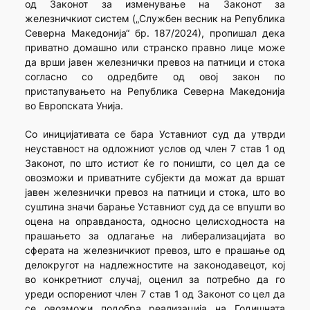
од Законот за изменување на Законот за
железничкиот систем („Службен весник на Република
Северна Македонија“ бр. 187/2024), пропишал дека
приватно домашно или странско правно лице може
да врши јавен железнички превоз на патници и стока
согласно со одредбите од овој закон по
пристапувањето на Република Северна Македонија
во Европската Унија.
Со иницијативата се бара Уставниот суд да утврди
неуставност на одложниот услов од член 7 став 1 од
Законот, по што истиот ќе го поништи, со цел да се
овозможи и приватните субјекти да можат да вршат
јавен железнички превоз на патници и стока, што во
суштина значи барање Уставниот суд да се впушти во
оцена на оправданоста, односно целисходноста на
прашањето за одлагање на либерализацијата во
сферата на железничкиот превоз, што е прашање од
делокругот на надлежностите на законодавецот, кој
во конкретниот случај, оценил за потребно да го
уреди оспорениот член 7 став 1 од Законот со цел да
се овозможи подобра реализација на Годишната