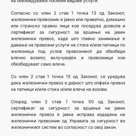
на обезбедување посебни видови услуги.
Согласно со член 2 став 1 точка 13 од Законот,
железнички превозник е јавно или приватно, домашно
или странско правно лице кое поседува дозвола и
сертификат за сигурност за вршење на јавен
железнички превоз, каде што главно занимање е
давање на превозни услуги на стока и/или патници по
железница под услов превозникот да обезбеди
влечно возило; вклучувајќи и превозници кои
обезбедуваат само влеча.
Со член 2 став 1 точка 15 од Законот, се уредува
дека железнички превоз е дејност што опфаќа превоз
на патници и/или стока и/или влеча на возови.
Според член 2 став 1 точка 50 од Законот,
сертификат за сигурност за вршење на јавен
железнички превоз е јавна исправа издадена на
железнички превозник од Управата за сигурност во
железничкиот систем во согласност со овој закон.