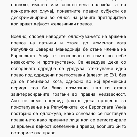
потекло, имотна или општествена положба, а во
конкретниот случај, приватните правни субјекти се
дискриминирани во однос на јавните претпријатија
кои вршат дејност железнички превоз.
Воедно, според наводите, одложувањето на вршење
превоз на патници и стока до моментот кога
Република Северна Македонија ќе стане членка на
Европската Унија е неосновано и само по себе
незаконито и противуставно. Се наведува дека со
оспорената одредба се уредува стекнување идно
право под одредени претпоставки (влезот во ЕУ), без
да се прецизира кога, односно во кој временски
период тоа би било возможно, што ги става
заинтересираните граѓани во правна неизвесност.
Ако се земе предвид фактот дека процесот за
пристапување на Републиката кон Европската Унија
постојано се одложува, како основано се поставува
прашањето како правните лица кои се регистрирале
за вршење дејност железнички превоз, воопшто би го
оствариле ова право.