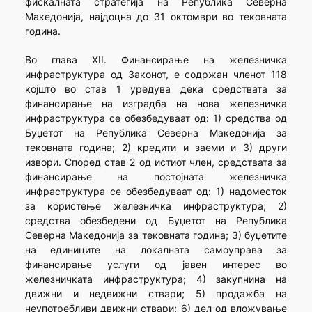
фискалната стратегија на Република Северна
Македонија, најдоцна до 31 октомври во тековната
година.
Во глава XII. Финансирање на железничка
инфраструктура од Законот, е содржан членот 118
којшто во став 1 уредува дека средствата за
финансирање на изградба на нова железничка
инфраструктура се обезбедуваат од: 1) средства од
Буџетот на Република Северна Македонија за
тековната година; 2) кредити и заеми и 3) други
извори. Според став 2 од истиот член, средствата за
финансирање на постојната железничка
инфраструктура се обезбедуваат од: 1) надоместок
за користење железничка инфраструктура; 2)
средства обезбедени од Буџетот на Република
Северна Македонија за тековната година; 3) буџетите
на единиците на локалната самоуправа за
финансирање услуги од јавен интерес во
железничката инфраструктура; 4) закупнина на
движни и недвижни ствари; 5) продажба на
неупотребливи движни ствари; 6) дел од вложување