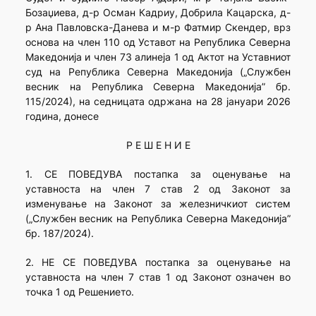
Бозаџиева, д-р Осман Кадриу, Добрила Кацарска, д-
р Ана Павловска-Данева и м-р Фатмир Скендер, врз
основа на член 110 од Уставот на Република Северна
Македонија и член 73 алинеја 1 од Актот на Уставниот
суд на Република Северна Македонија („Службен
весник на Република Северна Македонија” бр.
115/2024), на седницата одржана на 28 јануари 2026
година, донесе
Р Е Ш Е Н И Е
1. СЕ ПОВЕДУВА постапка за оценување на
уставноста на член 7 став 2 од Законот за
изменување на Законот за железничкиот систем
(„Службен весник на Република Северна Македонија”
бр. 187/2024).
2. НЕ СЕ ПОВЕДУВА постапка за оценување на
уставноста на член 7 став 1 од Законот означен во
точка 1 од Решението.