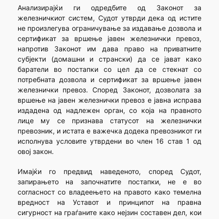
Анализирајќи ги одредбите од Законот за
железничкиот систем, Судот утврди дека од истите
не произлегува ограничување за издавање дозвола и
сертификат за вршење јавен железнички превоз,
напротив Законот им дава право на приватните
субјекти (домашни и странски) да се јават како
баратели во постапки со цел да се стекнат со
потребната дозвола и сертификат за вршење јавен
железнички превоз. Според Законот, дозволата за
вршење на јавен железнички превоз е јавна исправа
издадена од надлежен орган, со која на правното
лице му се признава статусот на железнички
превозник, и истата е важечка додека превозникот ги
исполнува условите утврдени во член 16 став 1 од
овoj закон.
Имајќи го предвид наведеното, според Судот,
запирањето на започнатите постапки, не е во
согласност со владеењето на правото како темелна
вредност на Уставот и принципот на правна
сигурност на граѓаните како нејзин составен дел, кои