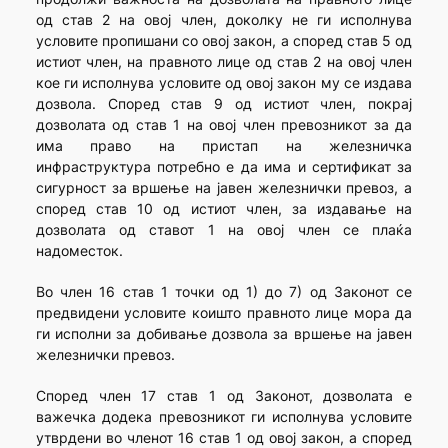
од став 2 на овој член, доколку не ги исполнува
условите пропишани со овој закон, а според став 5 од
истиот член, на правното лице од став 2 на овој член
кое ги исполнува условите од овој закон му се издава
дозвола. Според став 9 од истиот член, покрај
дозволата од став 1 на овој член превозникот за да
има право на пристап на железничка
инфраструктура потребно е да има и сертификат за
сигурност за вршење на јавен железнички превоз, а
според став 10 од истиот член, за издавање на
дозволата од ставот 1 на овој член се плаќа
надоместок.
Во член 16 став 1 точки од 1) до 7) од Законот се
предвидени условите коишто правното лице мора да
ги исполни за добивање дозвола за вршење на јавен
железнички превоз.
Според член 17 став 1 од Законот, дозволата е
важечка додека превозникот ги исполнува условите
утврдени во членот 16 став 1 од овoj закон, а според