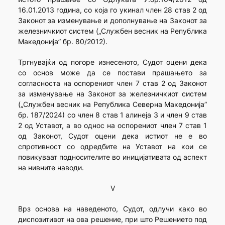
16.01.2013 година, со која го укинал член 28 став 2 од
Законот за изменување и дополнување на Законот за
железничкиот систем („Службен весник на Република
Македонија” бр. 80/2012).
Тргнувајќи од погоре изнесеното, Судот оцени дека
со основ може да се постави прашањето за
согласноста на оспорениот член 7 став 2 од Законот
за изменување на Законот за железничкиот систем
(„Службен весник на Република Северна Македонија”
бр. 187/2024) со член 8 став 1 алинеја 3 и член 9 став
2 од Уставот, а во однос на оспорениот член 7 став 1
од Законот, Судот оцени дека истиот не е во
спротивност со одредбите на Уставот на кои се
повикуваат подносителите во иницијативата од аспект
на нивните наводи.
V
Врз основа на наведеното, Судот, одлучи како во
диспозитивот на ова решение, при што Решението под