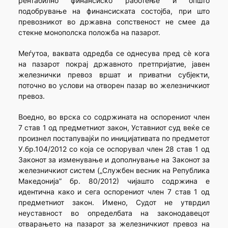
рентабилно финансиско работење и општо
подобрување на финансиската состојба, при што
превозникот во државна сопственост не смее да
стекне монополска положба на пазарот.
Меѓутоа, ваквата одредба се однесува пред сè кога
на пазарот покрај државното претпријатие, јавен
железнички превоз вршат и приватни субјекти,
поточно во услови на отворен пазар во железничкиот
превоз.
Воедно, во врска со содржината на оспорениот член
7 став 1 од предметниот закон, Уставниот суд веќе се
произнел постапувајќи по иницијативата по предметот
У.бр.104/2012 со која се оспорувал член 28 став 1 од
Законот за изменување и дополнување на Законот за
железничкиот систем („Службен весник на Република
Македонија” бр. 80/2012) чијашто содржина е
идентична како и сега оспорениот член 7 став 1 од
предметниот закон. Имено, Судот не утврдил
неуставност во определбата на законодавецот
отварањето на пазарот за железничкиот превоз на