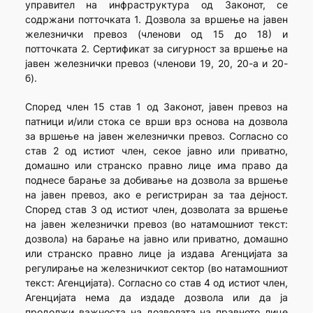
управител на инфраструктура од Законот, се
содржани потточката 1. Дозвола за вршење на јавен
железнички превоз (членови од 15 до 18) и
потточката 2. Сертификат за сигурност за вршење на
јавен железнички превоз (членови 19, 20, 20-а и 20-
б).
Според член 15 став 1 од Законот, јавен превоз на
патници и/или стока се врши врз основа на дозвола
за вршење на јавен железнички превоз. Согласно со
став 2 од истиот член, секое јавно или приватно,
домашно или странско правно лице има право да
поднесе барање за добивање на дозвола за вршење
на јавен превоз, ако е регистриран за таа дејност.
Според став 3 од истиот член, дозволата за вршење
на јавен железнички превоз (во натамошниот текст:
дозвола) на барање на јавно или приватно, домашно
или странско правно лице ја издава Агенцијата за
регулирање на железничкиот сектор (во натамошниот
текст: Агенцијата). Согласно со став 4 од истиот член,
Агенцијата нема да издаде дозвола или да ја
продолжи важноста на дозволата на правното лице