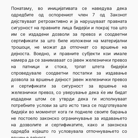
Понатаму, во иницијативата се наведува дека
одредбите од оспорениот член 7 од Законот
дејствуваат ретроактивно и ја нарушуваат правната
сигурност на правните лица бидејќи и покрај тоа што
им се издадени дозволи за превоз и соодветни
сертификати за што биле изложени на материјални
трошоци, не можат да отпочнат со вршење на
дејноста. Воедно, и правните субјекти кои имале
намера да се занимаваат со јавен железнички превоз
на патници и стока, трпат штета бидејќи
спроведувале соодветни постапки за издавање
дозвола за вршење дејност јавен железнички превоз
и сертификати за сигурност за вршење на
железнички превоз, со уверување дека ќе им бидат
издадени штом се утврди дека ги исполнуваат
потребните услови за што исто така се подготвувале
бидејќи во моментот кога ги поднеле своите барања
не постоело законско ограничување за издавањето
на дозволите и сертификатите, како и законска
одредба којашто го условувала отпочнувањето со
вршење дејност.