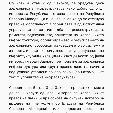
Со член 4 став 2 од Законот, се уредува дека
железничката инфраструктура како добро од општ
интерес за Републиката е сопственост на Република
Северна Македонија и на неа не може да се стекнува
право на сопственост. Според став 3 од истиот член
управувањето со изградбата, реконструкцијата,
ремонтот, одржувањето, заштитата на железничката
инфраструктура, организирањето и регулирањето на
железничкиот сообраќај, раководењето со системите
за регулирање и сигурност и доделување на
инфрастуктурните капацитети како дејности од јавен
интерес, ги врши Јавното претпријатие за железничка
инфраструктура или друго правно лице на начин и
под услови утврдени со овој закон (во натамошниот
текст: управител на инфраструктура).
Според член 5 став 3 од Законот, превозникот може
да врши услуги од јавен интерес во железничкиот
превоз на патници врз основа на склучен договор за
вршење на тие услуги со Владата на Република
Северна Македонија или надлежен орган на