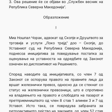
3. Ова решение ќе се објави во „Службен весник на
Република Северна Македонија”.
Образложение
I
Миа Ношпал Чорак, адвокат од Скопје и Друштвото за
трговија и услуги „Локо трејд” доо – Скопје, до
Уставниот суд на Република Северна Македонија,
поднесоа иницијатива за поведување постапка за
оценување на уставноста на одредбите од Законот
означен во диспозитивот на Решението.
Според наводите од иницијативата, со член 7 од
Законот се оспорува правото на правните лица да
вршат железнички превоз, односно да се стекнат со
статус на железнички превозници, што е спротивно
на владеењето на правото и слободата на пазарот и
претприемништвото од член 8 став 1 алинеи 3 и 7 од
Уставот. Исто така, се повредува забраната за
ретроактивното дејство на законите, од член 52 став