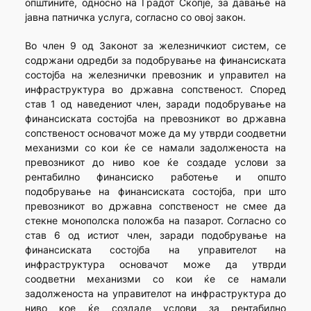
општините, односно на Градот Скопје, за давање на
јавна патничка услуга, согласно со овој закон.
Во член 9 од Законот за железничкиот систем, се
содржани одредби за подобрување на финансиската
состојба на железнички превозник и управител на
инфраструктура во државна сопственост. Според
став 1 од наведениот член, заради подобрување на
финансиската состојба на превозникот во државна
сопственост основачот може да му утврди соодветни
механизми со кои ќе се намали задолженоста на
превозникот до ниво кое ќе создаде услови за
рентабилно финансиско работење и општо
подобрување на финансиската состојба, при што
превозникот во државна сопственост не смее да
стекне монополска положба на пазарот. Согласно со
став 6 од истиот член, заради подобрување на
финансиската состојба на управителот на
инфраструктура основачот може да утврди
соодветни механизми со кои ќе се намали
задолженоста на управителот на инфраструктура до
ниво кое ќе создаде услови за рентабилно