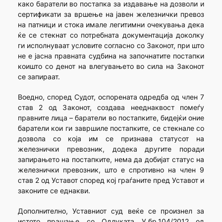
како баратели во постапка за издавање на дозволи и
сертификати за вршење на јавен железнички превоз
на патници и стока имале легитимни очекувања дека
ќе се стекнат со потребната документација доколку
ги исполнуваат условите согласно со Законот, при што
не е јасна правната судбина на започнатите постапки
коишто со денот на влегувањето во сила на Законот
се запираат.
Воедно, според Судот, оспорената одредба од член 7
став 2 од Законот, создава нееднаквост помеѓу
правните лица – баратели во постапките, бидејќи оние
баратели кои ги завршиле постапките, се стекнале со
дозвола со која им се признава статусот на
железнички превозник, додека другите поради
запирањето на постапките, нема да добијат статус на
железнички превозник, што е спротивно на член 9
став 2 од Уставот според кој граѓаните пред Уставот и
законите се еднакви.
Дополнително, Уставниот суд веќе се произнел за
истото прашање со Одлуката У.бр.104/2012 од