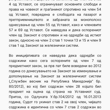
4 од Уставот, се ограничуваат основните слободи и
права на човекот и граѓанинот спротивно на член 54
од Уставот, повредена е слободата на пазарот и
претприемништвото и забраната за монополско
однесување од член 55 од Уставот, како и членовите
57 и 69 од Уставот. Се наведува и дека оспорениот
член од Законот е спротивен и на одредби од истиот
закон, односно на член 2 став 1 точки 13 и 15 и член 9
став 1 од Законот за железнички систем.
Во иницијативата се наведува дека одредби со
содржини како сега оспорените од член 7 од
предметниот закон, за прв пат биле воведени во 2012
година со донесувањето на Законот за изменување и
дополнување на Законот за железничкиот систем
(„Службен весник на Република Македонија” бр.
80/2012), во кој бил содржан член 28 којшто бил
предмет на оцена од страна на Уставниот суд.
Притоа, со Одлуката У.бр.104/2012 од 16.01.2013
година, Судот го укинал став 2 на овој член, чијашто
содржина е идентична со член 7 став 2 содржан во