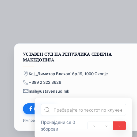
УСТАВЕН СУД НА РЕПУБЛИКА СЕВЕРНА
МАКЕДОНИЈА
Кеј „Димитар Влахов“ бр.19, 1000 Скопје
+389 2 322 3626
mail@ustavensud.mk
Facebook
Импресум
© 2026
Пронајдени се 0
зборови