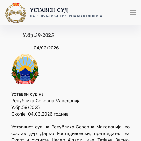
Skip
УСТАВЕН СУД
to
НА РЕПУБЛИКА СЕВЕРНА МАКЕДОНИЈА
content
У.бр.59/2025
04/03/2026
Уставен суд на
Република Северна Македонија
У.бр.59/2025
Скопје, 04.03.2026 година
Уставниот суд на Република Северна Македонија, во
состав д-р Дарко Костадиновски, претседател на
Судот и судиите Насер Ајдари, м-р Татјана Васиќ-