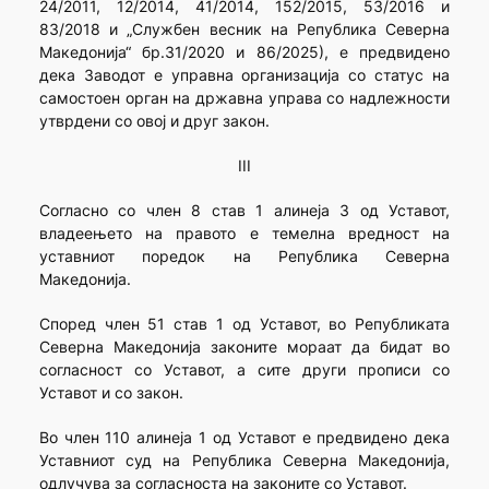
24/2011, 12/2014, 41/2014, 152/2015, 53/2016 и
83/2018 и „Службен весник на Република Северна
Македонија“ бр.31/2020 и 86/2025), е предвидено
дека Заводот е управна организација со статус на
самостоен орган на државна управа со надлежности
утврдени со овој и друг закон.
III
Согласно со член 8 став 1 алинеја 3 од Уставот,
владеењето на правото е темелна вредност на
уставниот поредок на Република Северна
Македонија.
Според член 51 став 1 од Уставот, во Републиката
Северна Македонија законите мораат да бидат во
согласност со Уставот, а сите други прописи со
Уставот и со закон.
Во член 110 алинеја 1 од Уставот е предвидено дека
Уставниот суд на Република Северна Македонија,
одлучува за согласноста на законите со Уставот.