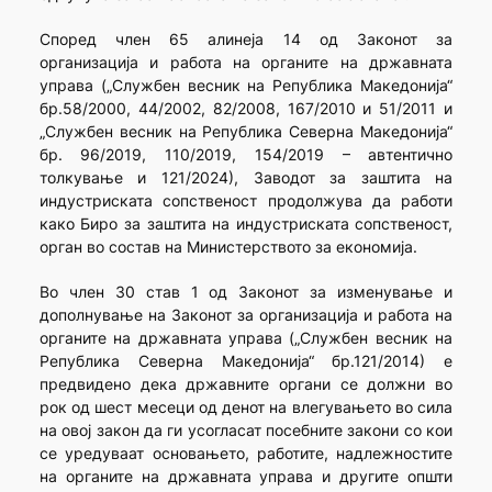
Според член 65 алинеја 14 од Законот за
организација и работа на органите на државната
управа („Службен весник на Република Македонија“
бр.58/2000, 44/2002, 82/2008, 167/2010 и 51/2011 и
„Службен весник на Република Северна Македонија“
бр. 96/2019, 110/2019, 154/2019 – автентично
толкување и 121/2024), Заводот за заштита на
индустриската сопственост продолжува да работи
како Биро за заштита на индустриската сопственост,
орган во состав на Министерството за економија.
Во член 30 став 1 од Законот за изменување и
дополнување на Законот за организација и работа на
органите на државната управа („Службен весник на
Република Северна Македонија“ бр.121/2014) е
предвидено дека државните органи се должни во
рок од шест месеци од денот на влегувањето во сила
на овој закон да ги усогласат посебните закони со кои
се уредуваат основањето, работите, надлежностите
на органите на државната управа и другите општи