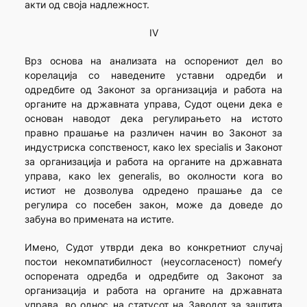
акти од своја надлежност.
IV
Врз основа на анализата на оспорениот дел во
корелација со наведените уставни одредби и
одредбите од Законот за организација и работа на
органите на државната управа, Судот оцени дека е
основан наводот дека регулирањето на истото
правно прашање на различен начин во Законот за
индустриска сопственост, како lex specialis и Законот
за организација и работа на органите на државната
управа, како lex generalis, во околности кога во
истиот не дозволува одредено прашање да се
регулира со посебен закон, може да доведе до
забуна во примената на истите.
Имено, Судот утврди дека во конкретниот случај
постои некомпатибилност (неусогласеност) помеѓу
оспорената одредба и одредбите од Законот за
организација и работа на органите на државната
управа, во однос на статусот на Заводот за заштита