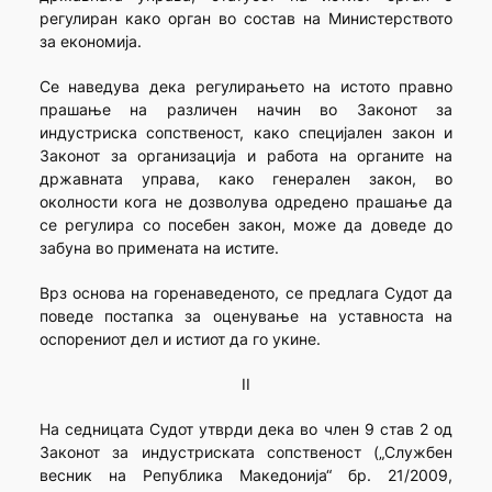
регулиран како орган во состав на Министерството
за економија.
Се наведува дека регулирањето на истото правно
прашање на различен начин во Законот за
индустриска сопственост, како специјален закон и
Законот за организација и работа на органите на
државната управа, како генерален закон, во
околности кога не дозволува одредено прашање да
се регулира со посебен закон, може да доведе до
забуна во примената на истите.
Врз основа на горенаведеното, се предлага Судот да
поведе постапка за оценување на уставноста на
оспорениот дел и истиот да го укине.
II
На седницата Судот утврди дека во член 9 став 2 од
Законот за индустриската сопственост („Службен
весник на Република Македонија“ бр. 21/2009,