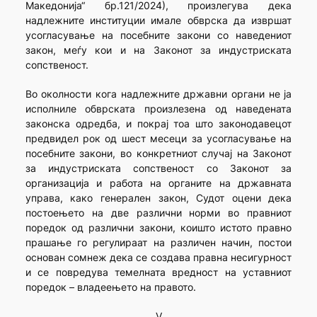
Македонија“ бр.121/2024), произлегува дека
надлежните институции имале обврска да извршат
усогласување на посебните закони со наведениот
закон, меѓу кои и на Законот за индустриската
сопственост.
Во околности кога надлежните државни органи не ја
исполниле обврската произлезена од наведената
законска одредба, и покрај тоа што законодавецот
предвидел рок од шест месеци за усогласување на
посебните закони, во конкретниот случај на Законот
за индустриската сопственост со Законот за
организација и работа на органите на државната
управа, како генерален закон, Судот оцени дека
постоењето на две различни норми во правниот
поредок од различни закони, коишто истото правно
прашање го регулираат на различен начин, постои
основан сомнеж дека се создава правна несигурност
и се повредува темелната вредност на уставниот
поредок – владеењето на правото.
V