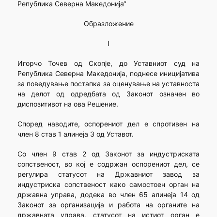
Република Северна Македонија“
Образложение
I
Игорчо Точев од Скопје, до Уставниот суд на
Република Северна Македонија, поднесе иницијатива
за поведување постапка за оценување на уставноста
на делот од одредбата од Законот означен во
диспозитивот на ова Решение.
Според наводите, оспорениот дел е спротивен на
член 8 став 1 алинеја 3 од Уставот.
Со член 9 став 2 од Законот за индустриската
сопственост, во кој е содржан оспорениот дел, се
регулира статусот на Државниот завод за
индустриска сопственост како самостоен орган на
државна управа, додека во член 65 алинеја 14 од
Законот за организација и работа на органите на
државната управа, статусот на истиот орган е