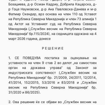
Бозаџиева, д-р Осман Кадриу, Добрила Кацарска, д-
р Гоце Наумовски, д-р Ана Павловска-Данева и м-р
Фатмир Скендер, врз основа на член 110 од Уставот
на Република Северна Македонија и член 73 алинеја 1
од Актот на Уставниот суд на Република Северна
Македонија („Службен весник на Република Северна
Македонија“ бр.115/2024), на седницата одржана на 4
март 2026 година, донесе
Р Е Ш Е Н И Е
1. СЕ ПОВЕДУВА постапка за оценување на
уставноста на член 9 став 2 во делот „на самостоен
орган на државна управа“ од Законот за
индустриската сопственост („Службен весник на
Република Македонија“ бр. 21/2009, 24/2011, 12/2014,
41/2014, 152/2015, 53/2016 и 83/2018 и „Службен
весник на Република Северна Македонија“ бр.
31/2020 и 86/2025).
2. Ова решение ќе се објави во „Службен весник на