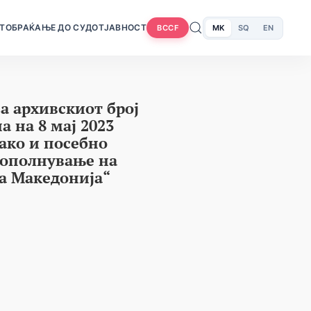
Т
ОБРАЌАЊЕ ДО СУДОТ
ЈАВНОСТ
MK
SQ
EN
BCCF
а архивскиот број
а на 8 мај 2023
како и посебно
 дополнување на
на Македонија“