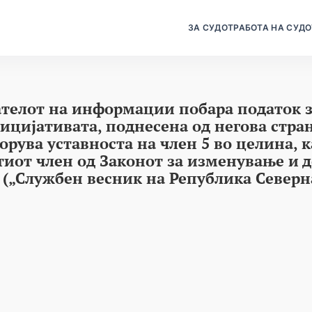
ЗА СУДОТ
РАБОТА НА СУДО
телот на информации побара податок з
ницијативата, поднесена од негова стран
порува уставноста на член 5 во целина, 
стиот член од Законот за изменување и
о („Службен весник на Република Север