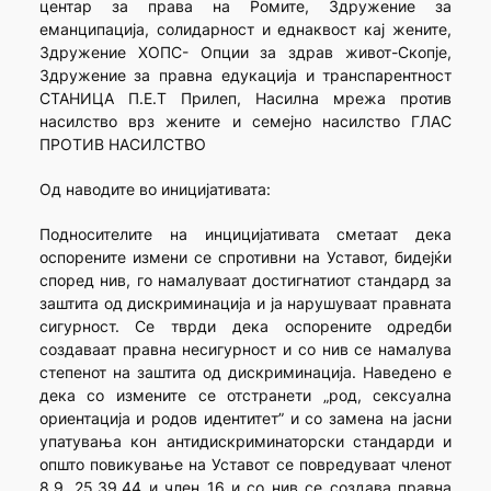
центар за права на Ромите, Здружение за
еманципација, солидарност и еднаквост кај жените,
Здружение ХОПС- Опции за здрав живот-Скопје,
Здружение за правна едукација и транспарентност
СТАНИЦА П.Е.Т Прилеп, Насилна мрежа против
насилство врз жените и семејно насилство ГЛАС
ПРОТИВ НАСИЛСТВО
Од наводите во иницијативата:
Подносителите на инцицијативата сметаат дека
оспорените измени се спротивни на Уставот, бидејќи
според нив, го намалуваат достигнатиот стандард за
заштита од дискриминација и ја нарушуваат правната
сигурност. Се тврди дека оспорените одредби
создаваат правна несигурност и со нив се намалува
степенот на заштита од дискриминација. Наведено е
дека со измените се отстранети „род, сексуална
ориентација и родов идентитет” и со замена на јасни
упатувања кон антидискриминаторски стандарди и
општо повикување на Уставот се повредуваат членот
8,9, 25,39,44 и член 16 и со нив се создава правна