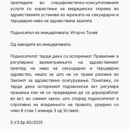
прегледите во специјалистичко-консултативните
услуги со користење на медицинска опрема во
здравствените установи во мрежата на секундарно и
терцијарно ниво на здравствена заштита
Подносител на иницијативата: Игорчо Точев
Од наводите во иницијативата:
Подносителот тврди дека со оспорениот Правилник е
регулирано времетраењето на здравствениот
преглед на ниво на секундарно и терцијарно
здравство, нешто за што не се прави разлика во
Законот за здравствено осигурување. Понатаму, се
тврди дека оспорениот подзаконски акт регулира
прашања кои не се предвидени да се доразработат
во акт, во самиот закон, што според подносителот е
спротивно на владеењето на правото, уредено со
член 8 став 1 алинеја 3 од Уставот.
5.УЗ.бр.80/2025