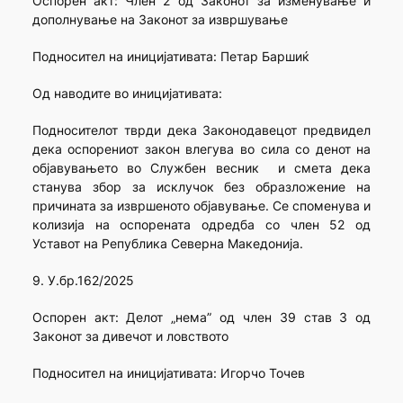
Оспорен акт: Член 2 од Законот за изменување и
дополнување на Законот за извршување
Подносител на иницијативата: Петар Баршиќ
Од наводите во иницијативата:
Подносителот тврди дека Законодавецот предвидел
дека оспорениот закон влегува во сила со денот на
објавувањето во Службен весник и смета дека
станува збор за исклучок без образложение на
причината за извршеното објавување. Се споменува и
колизија на оспорената одредба со член 52 од
Уставот на Република Северна Македонија.
9. У.бр.162/2025
Оспорен акт: Делот „нема” од член 39 став 3 од
Законот за дивечот и ловството
Подносител на иницијативата: Игорчо Точев