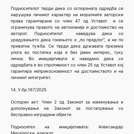
Подносителот тврди дека со оспорената одредба се
нарушува личниот карактер на моралните авторски
права гарантирани со член 47 од Уставот и се
ограничува правото на автономија и достоинство на
авторот. Подносителот наведува дека со
уредувањето дека гонењето е „по предлог”, а не по
приватна тужба. Се тврди дека државата презема
улога во постапка која е без јавен интерес, туку
лична. Во иницијативата е наведено дека со
одредбата е во спротивност со член 25 од Уставот кој
гарантира неприкосновеност на достоинството и на
личниот интегритет.
14. У.бр.167/2025
Оспорен акт: Член 2 од Законот за изменување и
дополнување на Законот за постапување со
бесправно изградени објекти
Подносител на иницијативата: Александар
Михајлоски, адвокат