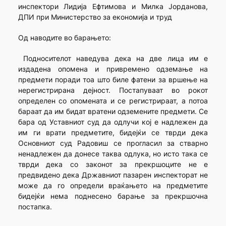
инспектори Лидија Ефтимова и Милка Јорданова,
ДПИ при Министерство за економија и труд
Од наводите во барањето:
Подносителот наведува дека на две лица им е
издадена опомена и привремено одземање на
предмети поради тоа што биле фатени за вршење на
нерегистрирана дејност. Постапуваат во рокот
определен со опомената и се регистрираат, а потоа
бараат да им бидат вратени одземените предмети. Се
бара од Уставниот суд да одлучи кој е надлежен да
им ги врати предметите, бидејќи се тврди дека
Основниот суд Радовиш се прогласил за стварно
ненадлежен да донесе таква одлука, но исто така се
тврди дека со законот за прекршоците не е
предвидено дека Државниот пазарен инспекторат не
може да го определи враќањето на предметите
бидејќи нема поднесено барање за прекршочна
постапка.