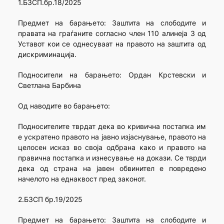
1.БЗСП.бр.18/2025
Предмет на барањето: Заштита на слободите и
правата на граѓаните согласно член 110 алинеја 3 од
Уставот кои се однесуваат на правото на заштита од
дискриминација.
Подносители на барањето: Ордан Крстевски и
Светлана Барбина
Од наводите во барањето:
Подносителите тврдат дека во кривична постапка им
е ускратено правото на јавно изјаснување, правото на
целосен исказ во своја одбрана како и правото на
правична постапка и изнесување на докази. Се тврди
дека од страна на јавен обвинител е повредено
начелото на еднаквост пред законот.
2.БЗСП бр.19/2025
Предмет на барањето: Заштита на слободите и