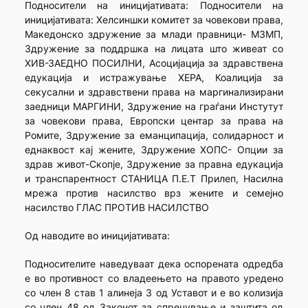
Подносители на иницијативата: Подносители на
иницијативата: Хелсиншки комитет за човекови права,
Македонско здружение за млади правници- МЗМП,
Здружение за поддршка на лицата што живеат со
ХИВ-ЗАЕДНО ПОСИЛНИ, Асоцијација за здравствена
едукација и истражување ХЕРА, Коалиција за
секусални и здравствени права на маргинализирани
заедници МАРГИНИ, Здружение на граѓани Инстутут
за човекови права, Европски центар за права на
Ромите, Здружение за еманципација, солидарност и
еднаквост кај жените, Здружение ХОПС- Опции за
здрав живот-Скопје, Здружение за правна едукација
и транспарентност СТАНИЦА П.Е.Т Прилеп, Насилна
мрежа против насилство врз жените и семејно
насилство ГЛАС ПРОТИВ НАСИЛСТВО
Од наводите во иницијативата:
Подносителите наведуваат дека оспорената одредба
е во противност со владеењето на правото уредено
со член 8 став 1 алинеја 3 од Уставот и е во колизија
со член 48 од Законот за спречување и заштита од