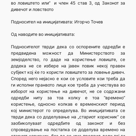
во ловиштето или” и член 45 став 3, од Законот за
дивечот и ловството
Подносител на иницијативата: Игорчо Точев
Од наводите во иницијативата:
Подносителот тврди дека со оспорените одредби е
предвидена можност да Министерството за
земјоделство, го даде на користење ловиште, се
додека не се избере на јавен повик некој правен
субјект кој ќе го користи ловиштето за ловење дивеч.
Според него нејасно е кои се условите кои треба да
ги исполни пранвото лице кое треба да учествува во
изборот на користење на дивечот, не се содржани
одредби ниту за тоа колку е тоа “времено”
користење, односно колкав е временскиот период
кој министерот го определува. Во иницијативата се
тврди дека со доделување на „стариот корисник” се
заобиколуваат одредбите од законот и без
спроведување на постапка се доделува времено на
стариот корисник, без да се има предвид дали тој ги