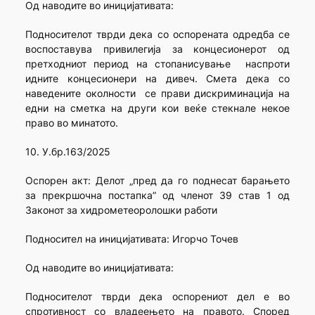
Од наводите во иницијативата:
Подносителот тврди дека со оспорената одредба се
воспоставува привилегија за концесионерот од
претходниот период на стопанисување наспроти
идните концесионери на дивеч. Смета дека со
наведените околности се прави дискриминација на
едни на сметка на други кои веќе стекнале некое
право во минатото.
10. У.бр.163/2025
Оспорен акт: Делот „пред да го поднесат барањето
за прекршочна постапка” од членот 39 став 1 од
Законот за хидрометеоролошки работи
Подносител на иницијативата: Игорчо Точев
Од наводите во иницијативата:
Подносителот тврди дека оспорениот дел е во
спротивност со владеењето на правото. Според