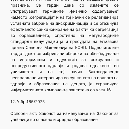
празнина. Се тврди дека со измените се
употребуваат термините „физичко одделување”
наместо „сегрегација” и на тој начин се релативизира
уставната забрана на дискриминација и се отежнува
ефективното санкционирање на фактичка сегрегација
во образованието, спротивно на меѓународните
стандарди вклучувајќи ја и пресудата на Елмазова
против Северна Македонија на ЕСЧП. Подносителите
тврдат дека се избришани обврски за обезбедување
на информации и едукација за сексуално и
репродуктивното здравје и родова еднаквост во
училиштата и на тој начин Законодавецот
неоправдано интервенира во суштината на правото на
здравје и образование на децата, ја ограничува
информативната компонента заштитена со член 16.
12. У.бр.165/2025
Оспорен акт: Законот за изменување на Законот за
учебници во основно и средно образование