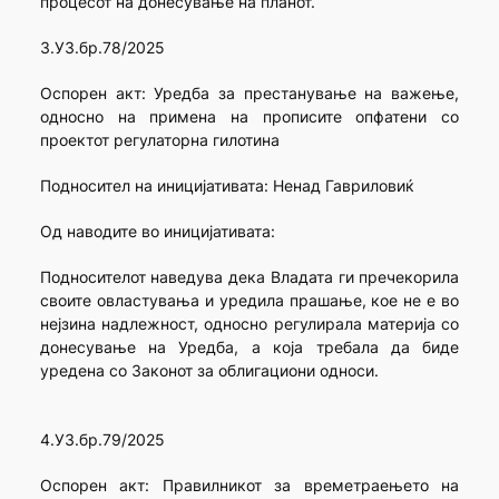
процесот на донесување на планот.
3.УЗ.бр.78/2025
Оспорен акт: Уредба за престанување на важење,
односно на примена на прописите опфатени со
проектот регулаторна гилотина
Подносител на иницијативата: Ненад Гавриловиќ
Од наводите во иницијативата:
Подносителот наведува дека Владата ги пречекорила
своите овластувања и уредила прашање, кое не е во
нејзина надлежност, односно регулирала материја со
донесување на Уредба, а која требала да биде
уредена со Законот за облигациони односи.
4.УЗ.бр.79/2025
Оспорен акт: Правилникот за времетраењето на