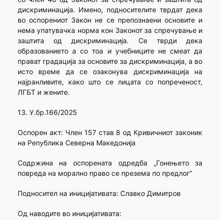
дискриминација. Имено, подносителите тврдат дека
во оспорениот Закон не се препознаени основите и
нема упатувачка норма кон Законот за спречување и
заштита од дискриминација. Се тврди дека
образованието а со тоа и учебниците не смеат да
прават градација за основите за дискриминација, а во
исто време да се озаконува дискриминација на
најранливите, како што се лицата со попреченост,
ЛГБТ и жените.
13. У.бр.166/2025
Оспорен акт: Член 157 став 8 од Кривичниот законик
на Република Северна Македонија
Содржина на оспорената одредба „Гонењето за
повреда на морално право се презема по предлог”
Подносител на иницијативата: Славко Димитров
Од наводите во иницијативата: