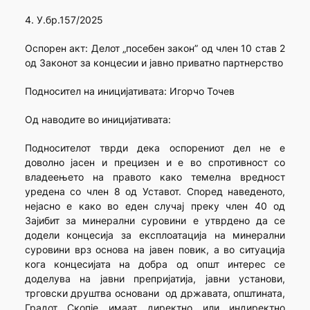
4. У.бр.157/2025
Оспорен акт: Делот „посебен закон” од член 10 став 2
од Законот за концесии и јавно приватно партнерство
Подносител на иницијативата: Игорчо Точев
Од наводите во иницијативата:
Подносителот тврди дека оспорениот дел не е
доволно јасен и прецизен и е во спротивност со
владеењето на правото како темелна вредност
уредена со член 8 од Уставот. Според наведеното,
нејасно е како во еден случај преку член 40 од
Зајибит за минерални суровини е утврдено да се
додели концесија за експлоатација на минерални
суровини врз основа на јавен повик, а во ситуација
кога концесијата на добра од општ интерес се
доделува на јавни препријатија, јавни установи,
трговски друштва основани од државата, општината,
Градот Скопје имаат директно или индиректно