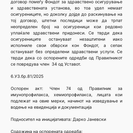
договор помеѓу Фондот за здравствено осигурување
и здравствената установа, во тоа удел немаат
осигурениците, но доколку дојде до раскинување на
тој договор, штетни последици може да трпат
неопределен број на осигуреници кои редовно
уплаќале здравствени придонеси. Се тврди дека
осигурениците остануваат незаштитени иако
исполниле свои обврски кон Фондот, а сепак
остануваат без определени здравствени услуги. Се
тврди дека со оспорените одредби од Правилникот
се повредува член 34 од Уставот.
6.УЗ.бр.81/2025
Оспорен акт: Член 74 од Правилник за
имунопрофилакса, хемиопрофилакса, лицата кои
подлежат на овие мерки, начинот на изведување и
водење на евиденција и документација
Подносител на иницијативата: Дарко Јаневски
Содржина на оспорената одредба: