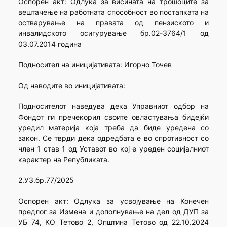
Оспорен акт: Одлука за висината на трошоците за
вештачење на работната способност во постапката на
остварување на правата од пензиското и
инвалидското осигурување бр.02-3764/1 од
03.07.2014 година
Подносител на иницијативата: Игорчо Точев
Од наводите во иницијативата:
Подносителот наведува дека Управниот одбор на
Фондот ги пречекорил своите овластувања бидејќи
уредил материја која треба да биде уредена со
закон. Се тврди дека одредбата е во спротивност со
член 1 став 1 од Уставот во кој е уреден социјалниот
карактер на Републиката.
2.УЗ.бр.77/2025
Оспорен акт: Одлука за усвојување на Конечен
предлог за Измена и дополнување на дел од ДУП за
УБ 74, КО Тетово 2, Општина Тетово од 22.10.2024