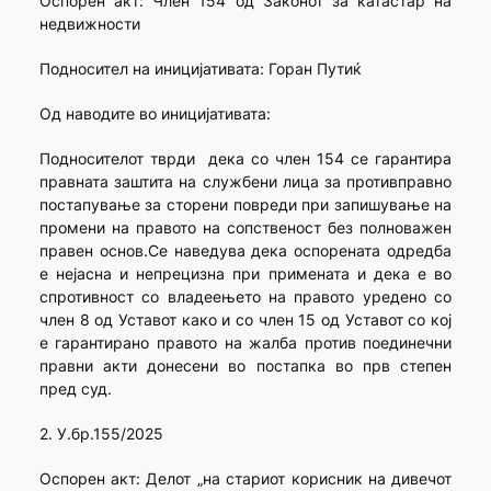
Оспорен акт: Член 154 од Законот за катастар на
недвижности
Подносител на иницијативата: Горан Путиќ
Од наводите во иницијативата:
Подносителот тврди дека со член 154 се гарантира
правната заштита на службени лица за противправно
постапување за сторени повреди при запишување на
промени на правото на сопственост без полноважен
правен основ.Се наведува дека оспорената одредба
е нејасна и непрецизна при примената и дека е во
спротивност со владеењето на правото уредено со
член 8 од Уставот како и со член 15 од Уставот со кој
е гарантирано правото на жалба против поединечни
правни акти донесени во постапка во прв степен
пред суд.
2. У.бр.155/2025
Оспорен акт: Делот „на стариот корисник на дивечот