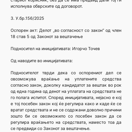
исполнува обврските од договорот.
3. У.бр.156/2025
Оспорен акт: Делот „во согласност со закон” од член
18 став 5 од Законот за вештачење
Подносител на иницијативата: Игорчо Точев
Од наводите во иницијативата:
Подносителот тврди дека со оспорениот дел се
овозможува враќање на уплатените средства
согласно закон, доколку кандидатот за вештак во рок
од една година од денот на уплатата на средствата не
го полага испитот. Според иницијативата, нејасно е кој
е тој посебен закон кој ќе регулира како и каде ќе се
вратат средствата и не се содржани доволно причини
зошто би се овозможило со посебен закон да се
регулира враќањето на средствата, наместо тоа да
се предвиди со Законот за вештачење.