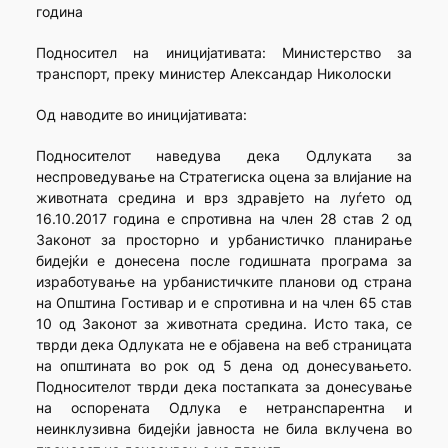
година
Подносител на иницијативата: Министерство за
транспорт, преку министер Александар Николоски
Од наводите во иницијативата:
Подносителот наведува дека Одлуката за
неспроведување на Стратегиска оцена за влијание на
животната средина и врз здравјето на луѓето од
16.10.2017 година е спротивна на член 28 став 2 од
Законот за просторно и урбанистичко планирање
бидејќи е донесена после годишната програма за
изработување на урбанистичките планови од страна
на Општина Гостивар и е спротивна и на член 65 став
10 од Законот за животната средина. Исто така, се
тврди дека Одлуката не е објавена на веб страницата
на општината во рок од 5 дена од донесувањето.
Подносителот тврди дека постапката за донесување
на оспорената Одлука е нетранспарентна и
неинклузивна бидејќи јавноста не била вклучена во