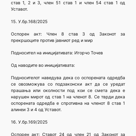
став 1, 2 и 3, член 51 став 1 и член 54 став 1 од
Уставот.
15. У.бр.168/2025
Оспорен акт: Член 8 став 3 од Законот за
прекршоците против јавниот ред и мир
Подносител на иницијативата: Игорчо Точев
Од наводите во иницијативата:
Подносителот наведува дека со оспорената одредба
се овозможува со подзаконски акт да се уредат
прашања или околности под кои се смета дека е
нарушен мирот од став 1 на членот 8. Се тврди дека
оспорената одредба е спротивна на членот 8 став 1
алинеи 3 и 4 од Уставот.
16. У.бр.169/2025
Оспорен акт: Ставот 24 од член 21 од Законот за