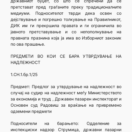
државниот буџет, со што се спречени да се
претстават пред граѓаните преку традиционалните
медиуми. Подносителот тврди дека освен со
дејствување и погрешно толкување на Правилникот,
ДИК им ги прекршила правата и ги ограничила во
јавното претставување и со непополнување на
правната празнина која ја има во Изборниот законик
по ова прашање.
ПРЕДМЕТИ ВО КОИ СЕ БАРА УТВРДУВАЊЕ НА
НАДЛЕЖНОСТ
1.СН.1.бр.1/25
Предмет: Предлог за утврдување на надлежност во
случај на судир на надлежност меѓу Министерството
за економија и труд , Државен пазарен инспекторат и
Основен суд Радовиш за враќање на привремено
одземени предмети
Подносители на барањето: Одделение за
инспекциски надзор Струмица, државни пазарни