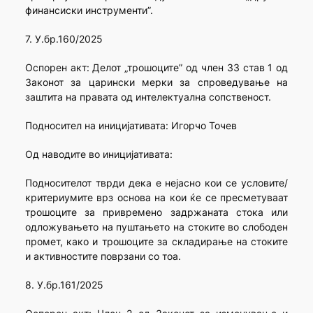
финансиски инструменти”.
7. У.бр.160/2025
Оспорен акт: Делот „трошоците” од член 33 став 1 од
Законот за царински мерки за спроведување на
заштита на правата од интелектуална сопственост.
Подносител на иницијативата: Игорчо Точев
Од наводите во иницијативата:
Подносителот тврди дека е нејасно кои се условите/
критериумите врз основа на кои ќе се пресметуваат
трошоците за привремено задржаната стока или
одложувањето на пуштањето на стоките во слободен
промет, како и трошоците за складирање на стоките
и активностите поврзани со тоа.
8. У.бр.161/2025