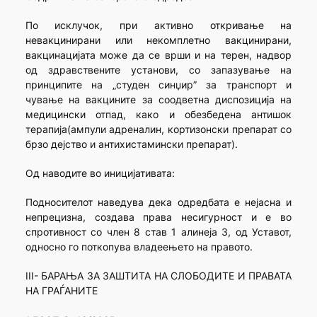
По исклучок, при активно откривање на
невакцинирани или некомплетно вакцинирани,
вакцинацијата може да се врши и на терен, надвор
од здравствените установи, со запазување на
принципите на „студен синџир” за транспорт и
чување на вакцините за соодветна диспозиција на
медицински отпад, како и обезбедена антишок
терапија(ампули адреналин, кортизонски препарат со
брзо дејство и антихистамински препарат).
Од наводите во иницијативата:
Подносителот наведува дека одредбата е нејасна и
непрецизна, создава права несигурност и е во
спротивност со член 8 став 1 алинеја 3, од Уставот,
односно го поткопува владеењето на правото.
III- БАРАЊА ЗА ЗАШТИТА НА СЛОБОДИТЕ И ПРАВАТА
НА ГРАЃАНИТЕ