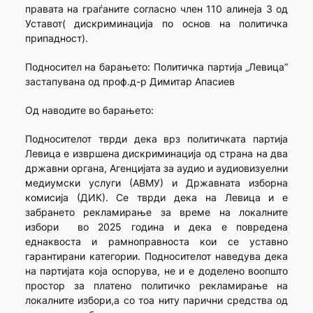
правата на граѓаните согласно член 110 алинеја 3 од
Уставот( дискриминација по основ на политичка
припадност).
Подносител на барањето: Политичка партија „Левица”
застапувана од проф.д-р Димитар Апасиев
Од наводите во барањето:
Подносителот тврди дека врз политичката партија
Левица е извршена дискриминација од страна на два
државни органа, Агенцијата за аудио и аудиовизуелни
медиумски услуги (АВМУ) и Државната изборна
комисија (ДИК). Се тврди дека на Левица и е
забрането рекламирање за време на локалните
избори во 2025 година и дека е повредена
еднаквоста и рамноправноста кои се уставно
гарантирани категории. Подносителот наведува дека
на партијата која оспорува, не и е доделено воопшто
простор за платено политичко рекламирање на
локалните избори,а со тоа ниту парични средства од