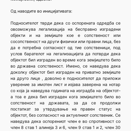
Од наводите во иницијативата:
Подносителот тврди дека со оспорената одредба се
овозможува легализација на бесправно изградени
објекти и на земјиште кое е сопственост или
сосопственост на други физички или правни лица, без
да е потребна согласност од тие сопственици, под
услов барателот на легализацијата да потврди дека
објектот бил изграден во време кога земјиштето било
во државна сопственост. Имено, се наведува дека
доколку објектот бил изграден на приватно земјиште
на друго лице , доволно е подносителот да приложи
уверение за имотен лист и изјава заверена на нотар
со која ја наведува годината на изградба на објектот-
а тоа е дека бил изграден кога земјиштето било во
сопственост на државата, за да се продолжи
постапкат за утврдување на правен статус на
објектот, без согласност на актуелниот сопственик. Се
наведува дека оспорениот член е во спротивност со
член 8 став 1 алинеја 3 и 6, член 9 став 1 и 2, член 30