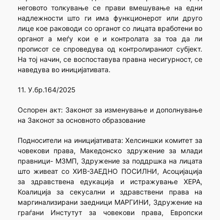
неговото толкување се прави вмешување на едни
надлежности што ги има функционерот или друго
лице кое раководи со органот со лицата вработени во
органот а меѓу кои е и контролата за тоа да ли
прописот се спроведува од контролираниот субјект.
На тој начин, се воспоставува правна несигурност, се
наведува во иницијативата.
11. У.бр.164/2025
Оспорен акт: Законот за изменување и дополнување
на Законот за основното образование
Подносители на иницијативата: Хелсиншки комитет за
човекови права, Македонско здружение за млади
правници- МЗМП, Здружение за поддршка на лицата
што живеат со ХИВ-ЗАЕДНО ПОСИЛНИ, Асоцијација
за здравствена едукација и истражување ХЕРА,
Коалиција за секусални и здравствени права на
маргинализирани заедници МАРГИНИ, Здружение на
граѓани Инстутут за човекови права, Европски