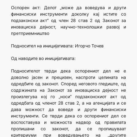
Оспорен акт: Делот „може да воведува и други
финансиски инструменти доколку кај истите со
подзаконски акт” од член 28 став 2 од Законот за
иновациска дејност, научно-технолошки развој и
претприемништво
Подносител на иницијативата: Игорчо Точев
Од наводите во иницијативата:
Подносителот тврди дека оспорениот дел не е
доволно јасен и прецизен, наспроти целината на
одредбите од законот. Според неговото гледиште, од
содржината на Законот за иновациска дејност не
произлегува кој го „носи” подзаконскиот акт од
одредбата од членот 28 став 2, а на агенцијата и се
дава можност да воведе и други финансиски
инструменти. Се тврди дека со оспорениот дел се
воспоставува и можноста надвор од правилата
пропишани со законот, да се пропишуваат
критериуми при воведувањето на „другите