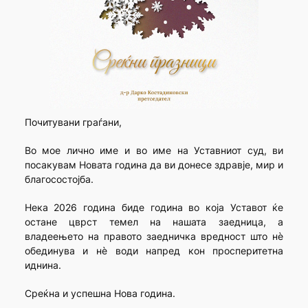
Почитувани граѓани,
Во мое лично име и во име на Уставниот суд, ви
посакувам Новата година да ви донесе здравје, мир и
благосостојба.
Нека 2026 година биде година во која Уставот ќе
остане цврст темел на нашата заедница, а
владеењето на правото заедничка вредност што нè
обединува и нè води напред кон просперитетна
иднина.
Среќна и успешна Нова година.