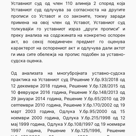
Уставниот суд од член 110 алинеја 2 според која
Уставниот суд одлучува за согласноста на другите
прописи со Уставот и со законите, токму заради
примена на овој член од Уставот, Уставниот суд
толкувајќи го уставниот израз „други прописи“ и
преку анализа на содржината на конкретно оспорен
акт, во секој поединечен предмет го оценува
карактерот на оспорениот акт и одлучува дали актот
ги има сите обележја на пропис подобен за уставно-
судска оценка.
Од анализата на многубројната уставно-судска
практика на Уставниот суд (Решение У.бр.93/2018 од
12 декември 2018 година, Решение У.бр.128/2015 од
10 февруари 2016 година, Решение У.бр.148/2013 од
29 јануари 2014 година, Решение У.бр.65/2010 од 29
септември 2010 година, Решение У.бр.170/2002 од 19
март 2003 година, Одлука У.бр.95/2000 од 15
ноември 2000 година, Одлука У.бр.215/1998 од 12
мај 1999 година, Одлука У.бр.108/1997 од 19 ноември
1997 година, Решение У.бр.125/1996, Решение