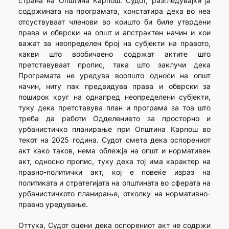
страна на Општина Карпош. Судот, разгледувајќи ја
содржината на програмата, констатира дека во неа
отсуствуваат членови во коишто би биле утврдени
права и обврски на општ и апстрактен начин и кои
важат за неопределен број на субјекти на правото,
какви што вообичаено содржат актите што
претставуваат пропис, така што заклучи дека
Програмата не уредува воопшто односи на општ
начин, ниту пак предвидува права и обврски за
поширок круг на однапред неопределени субјекти,
туку дека претставува план и програма за тоа што
треба да работи Одделението за просторно и
урбанистичко планирање при Општина Карпош во
текот на 2025 година. Судот смета дека оспорениот
акт како таков, нема облежја на општ и нормативен
акт, односно пропис, туку дека тој има карактер на
правно-политички акт, кој е повеќе израз на
политиката и стратегијата на општината во сферата на
урбанистичкото планирање, отколку на нормативно-
правно уредување.
Оттука, Судот оцени дека оспорениот акт не содржи