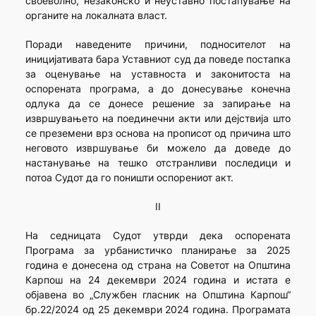
своеволно, незаконско и неуставно постапување на
органите на локалната власт.
Поради наведените причини, подносителот на
иницијативата бара Уставниот суд да поведе постапка
за оценување на уставноста и законитоста на
оспорената програма, а до донесување конечна
одлука да се донесе решение за запирање на
извршувањето на поединечни акти или дејствија што
се преземени врз основа на прописот од причина што
неговото извршување би можело да доведе до
настанување на тешко отстранливи последици и
потоа Судот да го поништи оспорениот акт.
II
На седницата Судот утврди дека оспорената
Програма за урбанистичко планирање за 2025
година е донесена од страна на Советот на Општина
Карпош на 24 декември 2024 година и истата е
објавена во „Службен гласник на Општина Карпош“
бр.22/2024 од 25 декември 2024 година. Програмата