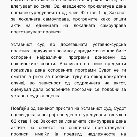
влегуваат во сила. Од наведеното произлегува дека
согласно уредувањето од член 62 став 1 од Законот
за локалната самоуправа, програмите како општи
акти на единицата на локалната самоуправа
претставуваат прописи.
Уставниот суд во досегашната уставно-судска
практика одлучувал во многу предмети во кои биле
оспорени најразлични програми донесени од
општинските совети. Анализата на овие предмети
покажува дека оспорените програми Судот не ги
сметал a priori за прописи, туку во секој конкретен
случај, во зависност од содржината на актот,
оценувал дали оспорените програми се подобни за
уставно-судска оценка.
Поаѓајќи од ваквиот пристап на Уставниот суд, Судот
оцени дека и покрај наведеното уредување од член
62 став 1 од Законот за локалната самоуправа дека
актите на советот на општината претставуваат
прописи, имајќи ја предвид надлежноста на