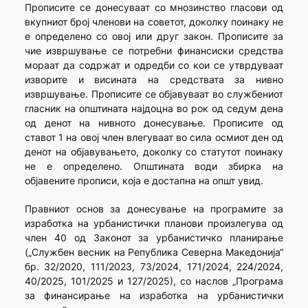
Прописите се донесуваат со мнозинство гласови од
вкупниот број членови на советот, доколку поинаку не
е определено со овој или друг закон. Прописите за
чие извршување се потребни финансиски средства
мораат да содржат и одредби со кои се утврдуваат
изворите и висината на средствата за нивно
извршување. Прописите се објавуваат во службениот
гласник на општината најдоцна во рок од седум дена
од денот на нивното донесување. Прописите од
ставот 1 на овој член влегуваат во сила осмиот ден од
денот на објавувањето, доколку со статутот поинаку
не е определено. Општината води збирка на
објавените прописи, која е достапна на општ увид.
Правниот основ за донесување на програмите за
изработка на урбанистички планови произлегува од
член 40 од Законот за урбанистичко планирање
(„Службен весник на Република Северна Македонија“
бр. 32/2020, 111/2023, 73/2024, 171/2024, 224/2024,
40/2025, 101/2025 и 127/2025), со наслов „Програма
за финансирање на изработка на урбанистички