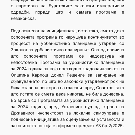
е спротивно на буџетските законски императивни
одредби, поради што и самата програма е
незаконска.
Подносителот на иницијативата, исто така, смета дека
оспорената програма го нарушува континуитетот во
процесот на урбанистичко планирање утврден со
Законот за урбанистичко планирање. Oва од причина
што оспорената програма се надоврзува на
непостоечка Програма за урбанистичко планирање
за 2024 година за која претходно градоначалникот на
Општина Карпош донел Решение за запирање на
објавувањето, по што во законски утврдениот рок не
била ставена повторно на гласање пред Советот, така
што истата се смета дека никогаш не била донесена.
Во врска со Програмата за урбанистичко планирање
за 2024 година, пред Уставниот суд од страна на
Државниот инспекторат за локална самоуправа е
поднесена иницијатива за оценување на уставноста и
законитоста по која е оформен предмет УЗ бр.2/2025.