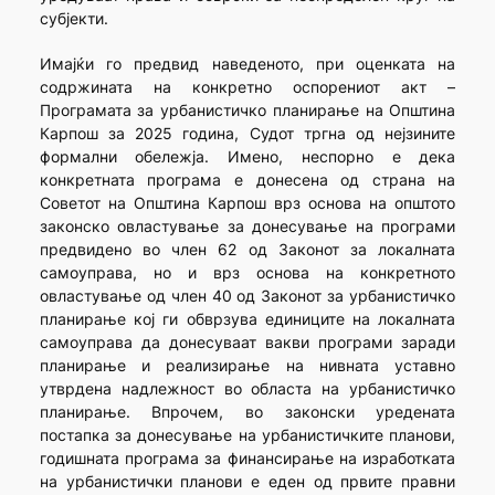
субјекти.
Имајќи го предвид наведеното, при оценката на
содржината на конкретно оспорениот акт –
Програмата за урбанистичко планирање на Општина
Карпош за 2025 година, Судот тргна од нејзините
формални обележја. Имено, неспорно е дека
конкретната програма е донесена од страна на
Советот на Oпштина Карпош врз основа на општото
законско овластување за донесување на програми
предвидено во член 62 од Законот за локалната
самоуправа, но и врз основа на конкретното
овластување од член 40 од Законот за урбанистичко
планирање кој ги обврзува единиците на локалната
самоуправа да донесуваат вакви програми заради
планирање и реализирање на нивната уставно
утврдена надлежност во областа на урбанистичко
планирање. Впрочем, во законски уредената
постапка за донесување на урбанистичките планови,
годишната програма за финансирање на изработката
на урбанистички планови е еден од првите правни