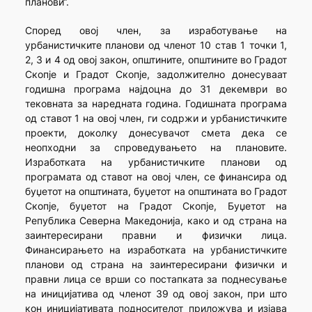
планови“.
Според овој член, за изработување на
урбанистичките планови од членот 10 став 1 точки 1,
2, 3 и 4 од овој закон, општините, општините во Градот
Скопје и Градот Скопје, задолжително донесуваат
годишна програма најдоцна до 31 декември во
тековната за наредната година. Годишната програма
од ставот 1 на овој член, ги содржи и урбанистичките
проекти, доколку донесувачот смета дека се
неопходни за спроведувањето на плановите.
Изработката на урбанистичките планови од
програмата од ставот на овој член, се финансира од
буџетот на општината, буџетот на општината во Градот
Скопје, буџетот на Градот Скопје, Буџетот на
Република Северна Македонија, како и од страна на
заинтересирани правни и физички лица.
Финансирањето на изработката на урбанистичките
планови од страна на заинтересирани физички и
правни лица се врши со постапката за поднесување
на иницијатива од членот 39 од овој закон, при што
кон иницијативата подносителот приложува и изјава