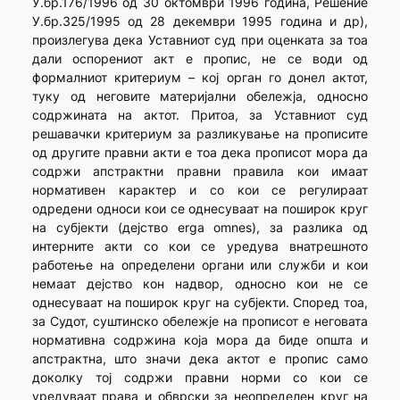
У.бр.176/1996 од 30 октомври 1996 година, Решение
У.бр.325/1995 од 28 декември 1995 година и др),
произлегува дека Уставниот суд при оценката за тоа
дали оспорениот акт е пропис, не се води од
формалниот критериум – кој орган го донел актот,
туку од неговите материјални обележја, односно
содржината на актот. Притоа, за Уставниот суд
решавачки критериум за разликување на прописите
од другите правни акти е тоа дека прописот мора да
содржи апстрактни правни правила кои имаат
нормативен карактер и со кои се регулираат
одредени односи кои се однесуваат на поширок круг
на субјекти (дејство erga omnes), за разлика од
интерните акти со кои се уредува внатрешното
работење на определени органи или служби и кои
немаат дејство кон надвор, односно кои не се
однесуваат на поширок круг на субјекти. Според тоа,
за Судот, суштинско обележје на прописот е неговата
нормативна содржина која мора да биде општа и
апстрактна, што значи дека актот е пропис само
доколку тој содржи правни норми со кои се
уредуваат права и обврски за неопределен круг на