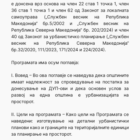
е донсена врз основа на член 22 став 1 точка 1, член
36 став 1 точка 1 и член 62 од Законот за локалната
самоуправа („Службен весник на Република
Македонија“ бр.5/2002 и „Службен весник на
Република Северна Македонија“ бр. 202/2024) и член
40 од Законот за урбанистичко планирање („Службен
весник на Република Северна Македонија“
бр.32/2020, 111/2023, 171/2024 и 224/2024).
Програмата има осум поглавја:
I. Вовед – Во ова поглавје се наведува дека општините
имаат надлежност за спроведување на постапка за
донесување на ДУП-ови и дека основен услов за
развој на една општина е урбанизацијата на
просторот.
II. Цели на програмата – Како цели на Програмата се
наведени: изготвување на детални урбанистички
планови како и границите на територијалните единици
за планирање на просторот.