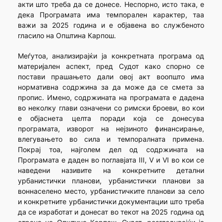
акти што треба да се донесе. Неспорно, исто така, е
дека Програмата има темпорален карактер, таа
важи за 2025 година и е објавена во службеното
гласило на Општина Карпош.
Меѓутоа, анализирајќи ја конкретната програма од
материјален аспект, пред Судот како спорно се
постави прашањето дали овој акт воопшто има
нормативна содржина за да може да се смета за
пропис. Имено, содржината на програмата е дадена
во неколку глави означени со римски броеви, во кои
е објаснета целта поради која се донесува
програмата, изворот на нејзиното финансирање,
влегувањето во сила и темпоралната примена.
Покрај тоа, најголем дел од содржината на
Програмата е даден во поглавјата III, V и VI во кои се
наведени називите на конкретните детални
урбанистички планови, урбанистички планови за
воннаселено место, урбанистичките планови за село
и конкретните урбанистички документации што треба
да се изработат и донесат во текот на 2025 година од