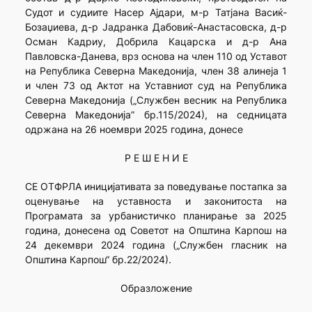
Судот и судиите Насер Ајдари, м-р Татјана Васиќ-
Бозаџиева, д-р Јадранка Дабовиќ-Анастасовска, д-р
Осман Кадриу, Добрила Кацарска и д-р Ана
Павловска-Данева, врз основа на член 110 од Уставот
на Република Северна Македонија, член 38 алинеја 1
и член 73 од Актот на Уставниот суд на Република
Северна Македонија („Службен весник на Република
Северна Македонија” бр.115/2024), на седницата
одржана на 26 ноември 2025 година, донесе
Р Е Ш Е Н И Е
СЕ ОТФРЛА иницијативата за поведување постапка за
оценување на уставноста и законитоста на
Програмата за урбанистичко планирање за 2025
година, донесена од Советот на Општина Карпош на
24 декември 2024 година („Службен гласник на
Општина Карпош“ бр.22/2024).
Образложение