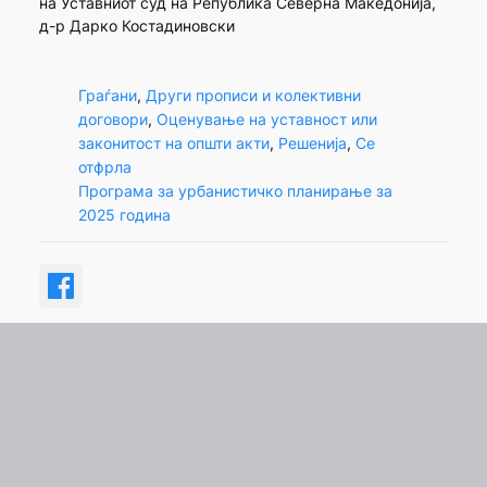
на Уставниот суд на Република Северна Македонија,
д-р Дарко Костадиновски
Граѓани
, 
Други прописи и колективни
договори
, 
Оценување на уставност или
законитост на општи акти
, 
Решенија
, 
Се
отфрла
Програма за урбанистичко планирање за
2025 година