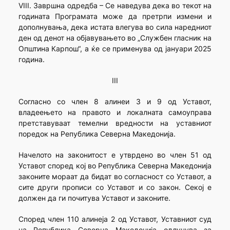
VIII. Завршна одредба – Се наведува дека во текот на
годината Програмата може да претрпи измени и
дополнувања, дека истата влегува во сила наредниот
ден од денот на објавувањето во „Службен гласник на
Општина Карпош“, а ќе се применува од јануари 2025
година.
III
Согласно со член 8 алинеи 3 и 9 од Уставот,
владеењето на правото и локалната самоуправа
претставуваат темелни вредности на уставниот
поредок на Република Северна Македонија.
Начелото на законитост е утврдено во член 51 од
Уставот според кој во Република Северна Македонија
законите мораат да бидат во согласност со Уставот, а
сите други прописи со Уставот и со закон. Секој е
должен да ги почитува Уставот и законите.
Според член 110 алинеја 2 од Уставот, Уставниот суд
на Република Северна Македонија одлучува за