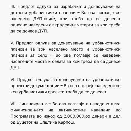
III. Предлог одлука за изработка и донесување на
детални урбанистички планови – Во ова поглавје се
наведени ДУП-овите, кои треба да се донесат
односно наведени се градските четврти за кои треба
да се донесе ДУП.
V. Предлог одлука за донесување на урбанистички
планови за вон населено место и урбанистички
планови за село – Во ова поглавје се наведени
населените места и селата за кои треба да се донесе
ДУП.
VI. Предлог одлука за донесување на урбанистичко
проектни документации – Во ова поглавје наведени се
кои урбанистички проекти треба да се донесат.
VII. Финансирање – Во ова поглавје е наведено дека
финансирањето на активностите наведени во
Програмата во износ од 2.000.000,оо денари е дел
од Буџетот на Општина Карпош.