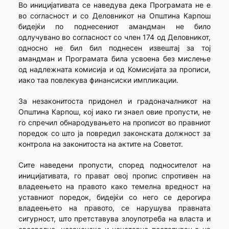
Во иницијативата се наведува дека Програмата не е
во согласност и со Деловникот на Општина Карпош
бидејќи по поднесениот амандман не било
одлучувано во согласност со член 174 од Деловникот,
односно не бил бил поднесен извештај за тој
амандман и Програмата била усвоена без мислење
од надлежната комисија и од Комисијата за прописи,
иако таа повлекува финансиски импликации.
За незаконитоста придонел и градоначалникот на
Општина Карпош, кој иако ги знаел овие пропусти, не
го спречил обнародувањето на прописот во правниот
поредок со што ја повредил законската должност за
контрола на законитоста на актите на Советот.
Сите наведени пропусти, според подносителот на
иницијативата, го прават овој пропис спротивен на
владеењето на правото како темелна вредност на
уставниот поредок, бидејќи со него се дерогира
владеењето на правото, се нарушува правната
сигурност, што претставува злоупотреба на власта и