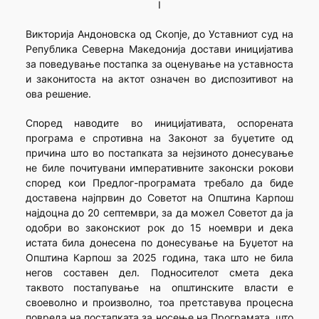
I
Викторија Андоновска од Скопје, до Уставниот суд на
Република Северна Македонија достави иницијатива
за поведување постапка за оценување на уставноста
и законитоста на актот означен во диспозитивот на
ова решение.
Според наводите во иницијативата, оспорената
програма е спротивна на Законот за буџетите од
причина што во постапката за нејзиното донесување
не биле почитувани императивните законски рокови
според кои Предлог-програмата требало да биде
доставена најпрвин до Советот на Општина Карпош
најдоцна до 20 септември, за да можел Советот да ја
одобри во законскиот рок до 15 ноември и дека
истата била донесена по донесување на Буџетот на
Општина Карпош за 2025 година, така што не била
негов составен дел. Подносителот смета дека
таквото постапување на општинските власти е
своеволно и произволно, тоа претставува процесна
повреда на постапката за носење на Програмата, што