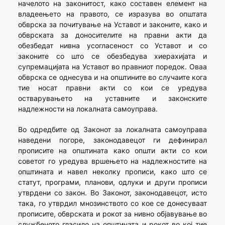
начелото на законитост, како составен елемент на
владеењето на правото, се изразува во општата
обврска за почитување на Уставот и законите, како и
обврската за доносителите на правни акти да
обезбедат нивна усогласеност со Уставот и со
законите со што се обезбедува хиерахијата и
супремацијата на Уставот во правниот поредок. Оваа
обврска се однесува и на општините во случаите кога
тие носат правни акти со кои се уредува
остварувањето на уставните и законските
надлежности на локалната самоуправа.
Во одредбите од Законот за локалната самоуправа
наведени погоре, законодавецот ги дефинирал
прописите на општината како општи акти со кои
советот го уредува вршењето на надлежностите на
општината и навел неколку прописи, како што се
статут, програми, планови, одлуки и други прописи
утврдени со закон. Во Законот, законодавецот, исто
така, го утврдил мнозинството со кое се донесуваат
прописите, обврската и рокот за нивно објавување во
службеното гласило на општината и рокот во кој тие