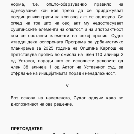
норма, т.е. општо-обврзувачко правило на
однесување кон кое треба да се придржуваат
поединци или групи на кои овој акт се однесува. Со
оглед на тоа што на овој акт му недостасуваат
суштинските елементи на општост и на апстрактност
кои се составни елементи на секој пропис, Судот
утврди дека оспорената Програма за урбанистичко
планирање за 2025 година на Општина Карпош не
претставува пропис во смисла на член 110 алинеја 2
од Уставот, поради што се исполнети условите од
член 38 алинеја 1 од Актот на Уставниот суд, за
отфрлање на иницијативата поради ненадлежност.
V
Врз основа на наведеното, Судот одлучи како во
диспозитивот на ова решение.
ПРЕТСЕДАТЕЛ