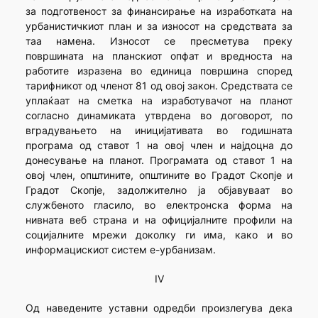
за подготвеност за финансирање на изработката на
урбанистичкиот план и за износот на средствата за
таа намена. Износот се пресметува преку
површината на планскиот опфат и вредноста на
работите изразена во единица површина според
тарифникот од членот 81 од овој закон. Средствата се
уплаќаат на сметка на изработувачот на планот
согласно динамиката утврдена во договорот, по
вградувањето на иницијативата во годишната
програма од ставот 1 на овој член и најдоцна до
донесување на планот. Програмата од ставот 1 на
овој член, општините, општините во Градот Скопје и
Градот Скопје, задолжително ја објавуваат во
службеното гласило, во електронска форма на
нивната веб страна и на официјалните профили на
социјалните мрежи доколку ги има, како и во
информацискиот систем е-урбанизам.
IV
Од наведените уставни одредби произлегува дека