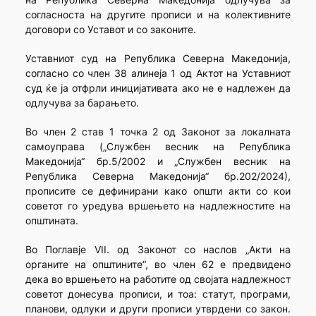
согласноста на другите прописи и на колективните
договори со Уставот и со законите.
Уставниот суд на Република Северна Македонија,
согласно со член 38 алинеја 1 од Актот на Уставниот
суд ќе ја отфрли иницијативата ако не е надлежен да
одлучува за барањето.
Во член 2 став 1 точка 2 од Законот за локалната
самоуправа („Службен весник на Република
Македонија“ бр.5/2002 и „Службен весник на
Република Северна Македонија“ бр.202/2024),
прописите се дефинирани како општи акти со кои
советот го уредува вршењето на надлежностите на
општината.
Во Поглавје VII. од Законот со наслов „Акти на
органите на општините“, во член 62 е предвидено
дека во вршењето на работите од својата надлежност
советот донесува прописи, и тоа: статут, програми,
планови, одлуки и други прописи утврдени со закон.