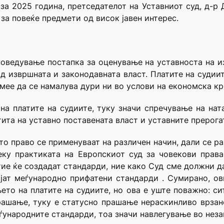
а 2025 година, претседателот на Уставниот суд, д-р 
за повеќе предмети од висок јавен интерес.
поведување постапка за оценување на уставноста на из
од извршната и законодавната власт. Платите на судиит
мее да се намалува дури ни во услови на економска кр
на платите на судиите, туку значи спречување на нат
тита на уставно поставената власт и уставните прерога
 право се применуваат на различен начин, дали се р
еку практиката на Европскиот суд за човекови права
тие ќе создадат стандарди, ние како Суд сме должни да
ојат меѓународно прифатени стандарди . Сумирано, о
њето на платите на судиите, но ова е уште поважно: с
рашање, туку е статусно прашање нераскинливо врзан
еѓународните стандарди, тоа значи навлегување во нез