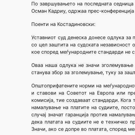
По завршувањето на последната седница з
Осман Кадриу, одржаа прес-конференција 
Поенти на Костадиновски:
Уставниот суд денеска донесе одлука за 
со цел заштита на судската независност 
кое според меѓународните стандарди не с
Оваа наша одлука не значи зголемување 
станува збор за зголемување, туку за заш
Општоприфатените норми на меѓународното
и ставови на Советот на Европа или пр
комисија, тие создаваат стандарди. Кога 
намалување на платите на судиите, пост
случај значат гаранција против намалува
дека платата на судиите не е техничко п
Значи, ако се допре во платата, според м