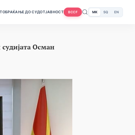
Т
ОБРАЌАЊЕ ДО СУДОТ
ЈАВНОСТ
MK
SQ
EN
BCCF
 судијата Осман