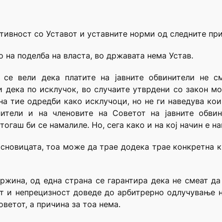
отивност со Уставот и уставните норми од следните пр
 на поделба на власта, во државата нема Устав.
 се вели дека платите на јавните обвинители не см
 дека по исклучок, во случаите утврдени со закон м
на тие одредби како исклучоци, но не ги наведува кои
ители и на членовите на Советот на јавните обвин
огаш би се намалиле. Но, сега како и на кој начин е н
основицата, тоа може да трае додека трае конкретна кр
жина, од една страна се гарантира дека не смеат да
ст и непрецизност доведе до арбитрерно одлучување н
оветот, а причина за тоа нема.