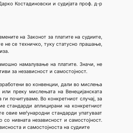
Дарко Костадиновски и судијата проф. д-р
мените на Законот за платите на судиите,
е не се техничко, туку статусно прашање,
иза.
амошно намалување на платите. Значи, не
тиви за независност и самостојност.
азработени во конвенции, дали во мислења
 или преку мислењата на Венецијанската
 ги почитуваме. Во конкретниот случај, за
вие стандарди аплицирани на конкретниот
ите овие меѓународни стандарди упатуваат
о со нивната независност и самостојност.
ависноста и самостојноста на судиите