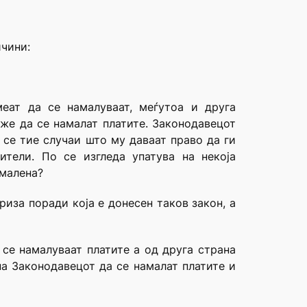
ичини:
еат да се намалуваат, меѓутоа и друга
оже да се намалат платите. Законодавецот
 се тие случаи што му даваат право да ги
ители. По се изгледа упатува на некоја
амалена?
иза поради која е донесен таков закон, а
 се намалуваат платите а од друга страна
а Законодавецот да се намалат платите и