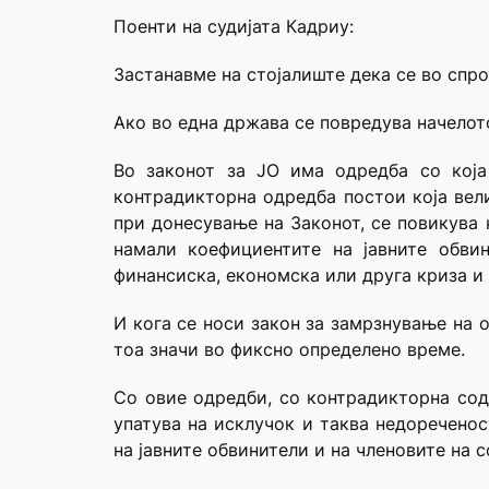
Поенти на судијата Кадриу:
Застанавме на стојалиште дека се во спр
Ако во една држава се повредува начелото
Во законот за ЈО има одредба со која
контрадикторна одредба постои која вели
при донесување на Законот, се повикува 
намали коефициентите на јавните обвин
финансиска, економска или друга криза и т
И кога се носи закон за замрзнување на 
тоа значи во фиксно определено време.
Со овие одредби, со контрадикторна содр
упатува на исклучок и таква недоречено
на јавните обвинители и на членовите на с