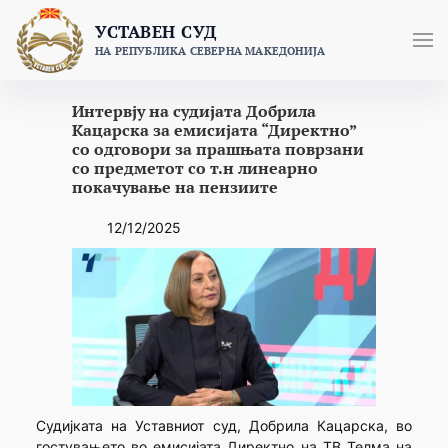
Skip
УСТАВЕН СУД
to
НА РЕПУБЛИКА СЕВЕРНА МАКЕДОНИЈА
content
Интервју на судијата Добрила
Кацарска за емисијата “Директно”
со одговори за прашњата поврзани
со предметот со т.н линеарно
покачување на пензиите
12/12/2025
Судијката на Уставниот суд, Добрила Кацарска, во
гостувањето во емисијата Директно на ТВ Телма на