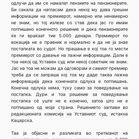
одлучи да им се намалат пензиите на пензионерите.
Би сакала да нагласам дека некој му дава грешни
информации на премиерот, намерно или ненамерно
не знам, но тој излезе со став дека јас го имам
потпишано конечното решение и дека пензионерите
ќе ги враќаат тие 5.000 денари. Премиерот по
вокација не е правник и нормално е да не ја знае
постапката во судот. Но прашање е кој тоа го мести
премиерот со давање на лажни информации. Дали е
тоа некој од Уставен суд или некој советник не знам.
Јас на тоа не можам да одговорам и самиот премиер
треба да се запраша кој тоа му даде таква лажна
информација дека конечната одлука е потпишана.
Конечна одлука нема, туку само за поведување на
постапка. Дури и тоа решение за поведување
постапка сè уште не е конечно, затоа што не е
потпишано од моја страна. Решението заглави во
редакционата комисија на Уставниот суд, истакна
Кацарска.
Таа ја објасни и разликата во третманот на