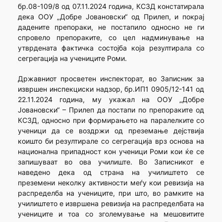
бр.08-109/8 од 07.11.2024 година, КСЗД констатирала
дека ООУ „Добре Јовановски“ од Прилеп, и покрај
дадените препораки, не постапило односно не ги
спровело препораките, со цел надминување на
утврдената фактичка состојба која резултирала со
сегрегација на учениците Роми.
Државниот просветен инспекторат, во Записник за
извршен инспекциски надзор, бр.ИП1 0905/12-141 од
22.11.2024 година, му укажал на ООУ „Добре
Јовановски“ – Прилеп да постапи по препораките од
КСЗД, односно при формирањето на паралелките со
ученици да се воздржи од преземање дејствија
коишто би резултирале со сегрегација врз основа на
национална припадност кон ученици Роми кои ќе се
запишуваат во ова училиште. Во Записникот е
наведено дека од страна на училиштето се
преземени неколку активности меѓу кои ревизија на
распределба на учениците, при што, во рамките на
училиштето е извршена ревизија на распределбата на
учениците и тоа со зголемување на мешовитите