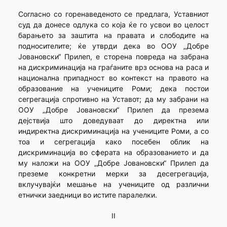
Согласно со горенаведеното се предлага, Уставниот
суд да донесе одлука со која ќе го усвои во целост
барањето за заштита на правата и слободите на
подносителите; ќе утврди дека во ООУ „Добре
Јовановски“ Прилеп, е сторена повреда на забрана
на дискриминација на граѓаните врз основа на раса и
национална припадност во контекст на правото на
образование на учениците Роми; дека постои
сегрегација спротивно на Уставот; да му забрани на
ООУ „Добре Јовановски“ Прилеп да презема
дејствија што доведуваат до директна или
индиректна дискриминација на учениците Роми, а со
тоа и сегрегација како посебен облик на
дискриминација во сферата на образованието и да
му наложи на ООУ „Добре Јовановски“ Прилеп да
преземе конкретни мерки за десегрегација,
вклучувајќи мешање на учениците од различни
етнички заедници во истите паралелки.
II