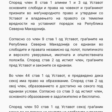
Според член 8 став 1 алинеи 1 и 3 од Уставот
основните слободи и права на човекот и граѓанинот
признати во меѓународното право и утврдени со
Уставот и владеењето на правото се темелни
вредности на уставниот поредок на Република
Северна Македонија.
Согласно со член 9 став 1 од Уставот, граѓаните на
Република Северна Македонија се еднакви во
слободите и правата независно од полот, политичкото
и верското уверување, имотната и општествената
положба. Според став 2 од истиот член, граѓаните
пред Уставот и законите се еднакви.
Во член 44 став 1 од Уставот, е предвидено дека
секој има право на образование. Според став 2 од
овој член, образованието е достапно на секого под
еднакви услови. Согласно со став 3 од истиот член,
основното образование е задолжително и бесплатно.
Според член 50 став 1 од Уставот секој граѓанин
може да се повика на заштита на слободите и правата