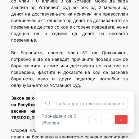
со член 110 алинеја 3 од Уставот, може да бара
заштита од Уставниот суд во рок од 2 месеци од
денот на доставувањето на конечен или правосилен
поединечен акт, односно од денот на дознавањето за
преземање дејство со кое е сторена повредата, но не
подоцна од 5 години од денот на неговото
преземање.
Во барањето, според член 52 од Деловникот,
потребно е да се наведат причините поради кои се
бара заштита, актите или дејствијата со кои тие се
повредени, фактите и доказите на кои се заснова
барањето, како и други податоци потребни за
одлучувањето на Уставниот суд.
Закон за основното образование („Службен весник
на Република Македонија“ бр. 161/2018 и „Службен
весник на Република Северна Македонија“ бр.
Пронајдени се 0
76/2020, 229/2020, 3/2025 и 74/2025)
зборови
Според член 3 став 1 од Законот, секое дете има
право на бесплатно и квалитетно основно воспитание