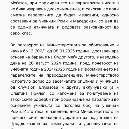
Меѓутоа, при формирањето на паралелките никогаш
не била извршена дискриминација, и секогаш се води
сметка паралелките да бидат мешовити, односно
составени од ученици Роми и Македонци, со цел да
се одржи етничката и родовата разновидност во
секој клас.
Во одговорот на Министерството за образование и
наука бр.12-206/1 од 08.01.2025 година, доставен врз
основа на барање на Судот, меѓу другото, е наведено
дека на 20 август 2024 година, пред почетокот на
учебната година 2024/2025 година и формирањето на
паралелките на првоодделенците, Министерството
испратило допис до засегнатите општини и училишта
од случајот „Елмазова и други“, вклучувајќи ја и
Општина Прилеп, со напомена за почитување на
законските одредби при формирање на паралелки во
основните училишта со поголем број на ученици
Роми. Исто така, е наведено дека Министерството ги
презело сите неопходни дејствија за подготовка на
Предлог-закон за изменување и дополнување на