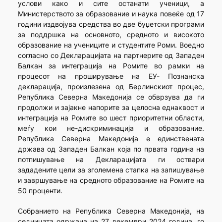
услови како и сите останати ученици, а
Министерството за образование и наука повеќе од 17
години издвојува средства во две буџетски програми
за поддршка на основното, средното и високото
образование на учениците и студентите Роми. Воедно
согласно со Декларацијата на партнерите од Западен
Балкан за интеграција на Ромите во рамки на
процесот на проширување на ЕУ- Познанска
декларација, произлезена од Берлинскиот процес,
Република Северна Македонија се обврзува да ги
продолжи и зајакне напорите за целосна еднаквост и
интеграција на Ромите во шест приоритетни области,
меѓу кои не-дискриминација и образование.
Република Северна Македонија е единствената
држава од Западен Балкан која по првата година на
потпишување на Декларацијата ги оствари
зададените цели за зголемена стапка на запишување
и завршување на средното образование на Ромите на
50 проценти.
Собранието на Република Северна Македонија, на
седницата одржана на 27 декември 2024 година, го