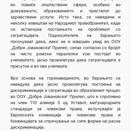
во повеќе општествени сфери, особено во
домувањето, образованието и пристапот до
здравствени услуги. Исто така, се наведени и
неколку извештаи на Народниот правобранител, каде
се истакнува постоењето на проблемот со
сегрегацијата. Подносителите на барањето
посочуваат дека, иако не е извршен увид во ООУ
„Добре Јовановски“ Прилеп, сепак согласно со бројот
на чисто ромски паралелки кои постојат во
училиштето, јасно произлегува дека сегрегацијата е
присутна и во ова училиште.
Врз основа на горенаведеното, во барањето се
наведува дека јасно произлегува постоење на
дискриминација и сегрегација во образовниот процес
во ООУ „Добре Јовановски“ Прилеп, што е спротивно
на член 110 алинеја 3 од Уставот, меѓународните
стандарди за човекови права, вклучувајќи ја
Европската конвенција за човекови права и
Конвенцијата за спречување на сите форми на расна
дискриминација.