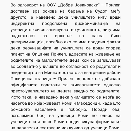
Во одговорот на ООУ „Добре Јовановски“ – Прилеп
доставен врз основа на барање на Судот, меѓу
другото, е наведено дека училиштето ниту врши
индиректна продолжена дискриминација на
учениците кои се запишуваат во училиштето, ниту има
надлежност за вршење на каква било
дискриминација, посебно ако се има предвид фактот
дека реонизацијата на училиштата се врши според
планот на Општина Прилеп, адресата на живеење на
родителите на малолетните деца кои се запишуваат
во соодветно училиште во согласност со родителот и
евиденцијата на Министерството за внатрешни работи
Полициска станица – Прилеп од каде се добиваат
официјалните податоци за живеалиштето односно
престојувалиштето на децата заедно со родителите.
Исто така, е наведено дека училиштето се наоѓа во
населба во која живеаат Роми и Македонци, каде што
ромското население е побројно. Поради ова,
поголемиот број на ученици Роми во однос на
учениците кои не се Роми предизвикува формирање
на паралелки составени исклучиво од ученици Роми.