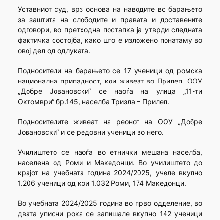
Уставниот суд, врз основа на наводите во барањето
за заштита на слободите и правата и доставените
одговори, во претходна постапка ја утврди следната
фактичка состојба, како што е изложено понатаму во
овој дел од одлуката.
Подносители на барањето се 17 ученици од ромска
национална припадност, кои живеат во Прилеп. ООУ
„Добре Јовановски“ се наоѓа на улица „11-ти
Октомври“ бр.145, населба Тризла – Прилеп.
Подносителите живеат на реонот на ООУ „Добре
Јовановски“ и се редовни ученици во него.
Училиштето се наоѓа во етнички мешана населба,
населена од Роми и Македонци. Во училиштето до
крајот на учебната година 2024/2025, учеле вкупно
1.206 ученици од кои 1.032 Роми, 174 Македонци.
Во учебната 2024/2025 година во прво одделение, во
двата уписни рока се запишале вкупно 142 ученици