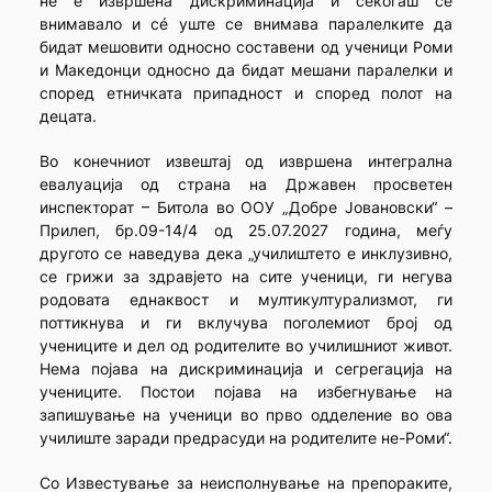
не е извршена дискриминација и секогаш се
внимавало и сé уште се внимава паралелките да
бидат мешовити односно составени од ученици Роми
и Македонци односно да бидат мешани паралелки и
според етничката припадност и според полот на
децата.
Во конечниот извештај од извршена интегрална
евалуација од страна на Државен просветен
инспекторат – Битола во ООУ „Добре Јовановски“ –
Прилеп, бр.09-14/4 од 25.07.2027 година, меѓу
другото се наведува дека „училиштето е инклузивно,
се грижи за здравјето на сите ученици, ги негува
родовата еднаквост и мултикултурализмот, ги
поттикнува и ги вклучува поголемиот број од
учениците и дел од родителите во училишниот живот.
Нема појава на дискриминација и сегрегација на
учениците. Постои појава на избегнување на
запишување на ученици во прво одделение во ова
училиште заради предрасуди на родителите не-Роми“.
Со Известување за неисполнување на препораките,