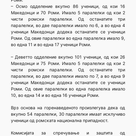
– Осмо одделение вкупно 86 ученици, од кои 16
Македонци и 70 Роми. Имало 5 паралелки од кои 2
чисти ромски паралелки. Од останатите три
паралелки, во две паралелки имало по 6, а во една 4
ученици Македонци додека останатите се ученици
Роми. Од овие паралелки во една паралелка имало 9,
во една 11 и во една 17 ученици Роми.
– Деветто одделение вкупно 101 ученици, од кои 26
Македонци и 75 Роми. Имало 5 паралелки од кои 2
чисти ромски паралелки. Од останатите три
паралелки, во две паралелки имало по 7, а во една 9
ученици Македонци додека останатите се ученици
Роми. Од овие паралелки во една паралелка имало
10, во една 14 и во една 16 ученици Роми.
Врз основа на горенаведеното произлегува дека од
вкупно 54 паралелки, 30 паралелки имаат исклучиво
ученици од ромската национална припадност.
Комисијата за спречување и заштита од