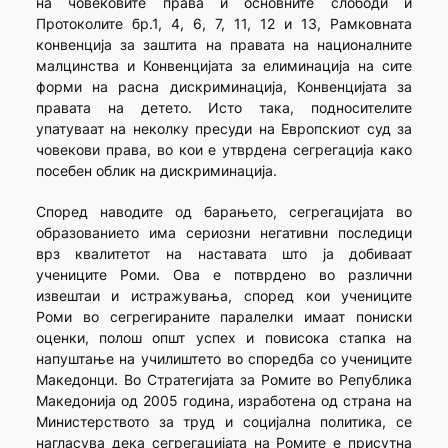
на човековите права и основните слободи и
Протоколите бр.1, 4, 6, 7, 11, 12 и 13, Рамковната
конвенција за заштита на правата на националните
малцинства и Конвенцијата за елиминација на сите
форми на расна дискриминација, Конвенцијата за
правата на детето. Исто така, подносителите
упатуваат на неколку пресуди на Европскиот суд за
човекови права, во кои е утврдена сегрегација како
посебен облик на дискриминација.
Според наводите од барањето, сегрегацијата во
образованието има сериозни негативни последици
врз квалитетот на наставата што ја добиваат
учениците Роми. Ова е потврдено во различни
извештаи и истражувања, според кои учениците
Роми во сегрегираните паралелки имаат пониски
оценки, полош општ успех и повисока стапка на
напуштање на училиштето во споредба со учениците
Македонци. Во Стратегијата за Ромите во Република
Македонија од 2005 година, изработена од страна на
Министерството за труд и социјална политика, се
нагласува дека сегрегацијата на Ромите е присутна