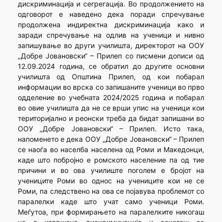
дискриминација и сегрегација. Во продолжението на
одговорот е наведено дека поради спречување
продолжена индиректна дискриминација како и
заради спречување на одлив на ученици и нивно
запишување во други училишта, директорот на ООУ
„Добре Јовановски“ – Прилеп со писмени дописи од
12.09.2024 година, се обратил до другите основни
училишта од Општина Прилеп, од кои побарал
информации во врска со запишаните ученици во прво
одделение во учебната 2024/2025 година и побарал
во овие училишта да не се врши упис на ученици кои
територијално и реонски треба да бидат запишани во
ООУ „Добре Јовановски“ – Прилеп. Исто така,
напоменето е дека ООУ „Добре Јовановски“ – Прилеп
се наоѓа во населба населена од Роми и Македонци,
каде што побројно е ромското население па од тие
причини и во ова училиште поголем е бројот на
учениците Роми во однос на учениците кои не се
Роми, па следствено на ова се појавува проблемот со
паралелки каде што учат само ученици Роми.
Меѓутоа, при формирањето на паралелките никогаш