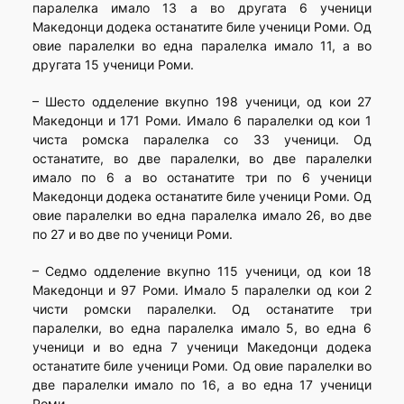
паралелка имало 13 а во другата 6 ученици
Македонци додека останатите биле ученици Роми. Од
овие паралелки во една паралелка имало 11, а во
другата 15 ученици Роми.
– Шесто одделение вкупно 198 ученици, од кои 27
Македонци и 171 Роми. Имало 6 паралелки од кои 1
чиста ромска паралелка со 33 ученици. Од
останатите, во две паралелки, во две паралелки
имало по 6 а во останатите три по 6 ученици
Македонци додека останатите биле ученици Роми. Од
овие паралелки во една паралелка имало 26, во две
по 27 и во две по ученици Роми.
– Седмо одделение вкупно 115 ученици, од кои 18
Македонци и 97 Роми. Имало 5 паралелки од кои 2
чисти ромски паралелки. Од останатите три
паралелки, во една паралелка имало 5, во една 6
ученици и во една 7 ученици Македонци додека
останатите биле ученици Роми. Од овие паралелки во
две паралелки имало по 16, а во една 17 ученици
Роми.