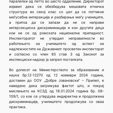
паралелки од петто во шесто одделение. Директорот
изјавил дека се обезбедува мешовита етничка
структура во секој клас со цел да се поттикне
меѓусебна интеракција и разбирање меѓу учениците,
а притоа да се запази да не се направи
интерсекциска дискриминација и кон другите деца
кои не се од ромската национална припадност.
Инспекторатот не утврдил неправилности во
работењето на училиштето од аспект на
надлежностите на Државниот просветен инспекторат
и согласно со член 85 став 3 од Законот за
инспекциски надзор ја запрел постапката.
Во дописот на Министерството за образование и
наука бр.12-12270 од 12 ноември 2024 година,
доставен до ООУ „Добре Јовановски“ – Прилеп, е
наведено дека загрижува фактот што, и покрај
мислењето на КСЗД од 18.01.2024 година бр. 08-
109/1, со кое се утврдува индиректна и продолжена
дискриминација, училиштето продолжува со оваа
практика.