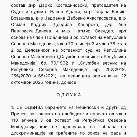
состав д-р Дарко Костадиновски, претседател на
Судот и судиите Насер Ајдари, м-р Татјана Васиќ-
Бозаџиева, д-р Јадранка Дабовиќ-Анастасовска, д-р
Осман Кадриу, Добрила Кацарска, д-р Ана
Павловска-Данева и м-р Фатмир Скендер, врз
основа на член 110 алинеја 3 од Уставот на Република
Северна Македонија, член 70 алинеја 2 и член 78 став
2 од Деловникот на Уставниот суд на Република
Северна Македонија („Службен весник на Република
Македонија” бр. 70/1992 и „Службен весник на
Република Северна Македонија” бр. 202/2019,
256/2020 и 65/2021), на седницата одржана на 22
октомври 2025 година, донесе
О Д Л У К А
1. СЕ ОДБИВА барањето на Неџипоски и други од
Прилеп, за заштита на слободите и правата од член
110 алинеја 3 од Уставот на Република Северна
Македонија кои се однесуваат на забрана на
дискриминација на граѓаните по основ на раса и