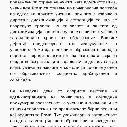
преземени од страна на училишната администрација,
учениците Роми се ставени во понеповолна положба
во однос на другите ученици, при што е извршена
директна дискриминација и сегрегација со што се
повредува правото на еднаквост и заштита од
дискриминација при остварување на нивното уставно
загарантирано право на образование. Ваквите
дејствија придонесуваат кон исклучување на
учениците Роми од редовниот образовен процес, а
неретко поради квалитетот на наставата која ја
следат во сегрегираните паралелки се доведува и до
намалување на нивните можности за продолжување
со образованието, соодветно вработување и
заработка.
Се наведува дека со спорните дејствија на
администрацијата на училиштето е создадена
прекумерна застапеност на ученици и формирани се
етнички паралелки, што предизвикало бурни реакции
кај родителите Роми. Тие укажуваат на загриженост
во однос на интегрираното образование и наведуваат
дека постои етничката сегрегација на нивните деца,