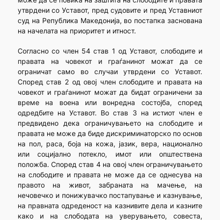
утврдени со Уставот, пред судовите и пред Уставниот
суд на Република Македонија, во постапка заснована
на начелата на приоритет и итност.
Согласно со член 54 став 1 од Уставот, слободите и
правата на човекот и граѓанинот можат да се
ограничат само во случаи утврдени со Уставот.
Според став 2 од овој член слободите и правата на
човекот и граѓанинот можат да бидат ограничени за
време на воена или вонредна состојба, според
одредбите на Уставот. Во став 3 на истиот член е
предвидено дека ограничувањето на слободите и
правата не може да биде дискриминаторско по основ
на пол, раса, боја на кожа, јазик, вера, национално
или социјално потекло, имот или општествена
положба. Според став 4 на овој член ограничувањето
на слободите и правата не може да се однесува на
правото на живот, забраната на мачење, на
нечовечко и понижувачко постапување и казнување,
на правната одреденост на казнивите дела и казните
како и на слободата на уверувањето, совеста,