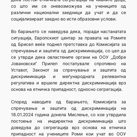
со што им се оневозможува на учениците од
различни национални заедници да учат и да се
социјализираат заедно во исти образовни услови.
Во барањето се наведува дека, поради настанатата
ситуација, Европскиот центар за правата на Ромите
од Брисел веќе поднел претставка до Комисијата за
спречување и заштита од дискриминација, со цел да
се утврди дека овластените органи на ООУ „Добре
Јовановски“ Прилеп постапувале спротивно на
Уставот, Законот за спречување и заштита од
дискриминација и меѓународната релевантна
регулатива и вршеле директна дискриминација врз
основа на етничка припадност, односно сегрегација.
Според наводите од барањето, Комисијата за
спречување и заштита од дискриминација на
18.01.2024 година донела Мислење, со кое утврдила
постоење на индиректна дискриминација што
доведува до сегрегација врз основа на етничка
припадност на учениците Роми кои учат во ООУ