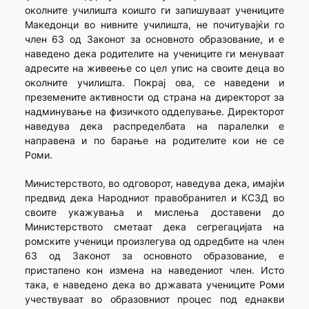
околните училишта коишто ги запишуваат учениците
Македонци во нивните училишта, не почитувајќи го
член 63 од Законот за основното образование, и е
наведено дека родителите на учениците ги менуваат
адресите на живеење со цел упис на своите деца во
околните училишта. Покрај ова, се наведени и
преземените активности од страна на директорот за
надминување на физичкото одделување. Директорот
наведува дека распределбата на паралелки е
направена и по барање на родителите кои не се
Роми.
Министерството, во одговорот, наведува дека, имајќи
предвид дека Народниот правобранител и КСЗД во
своите укажувања и мислења доставени до
Министерството сметаат дека сегрегацијата на
ромските ученици произлегува од одредбите на член
63 од Законот за основното образование, е
пристапено кон измена на наведениот член. Исто
така, е наведено дека во државата учениците Роми
учествуваат во образовниот процес под еднакви