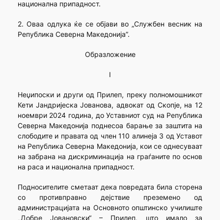
национална припадност.
2. Оваа одлука ќе се објави во „Службен весник на
Република Северна Македонија”.
Образложение
I
Неџипоски и други од Прилеп, преку полномошникот
Кети Јандријеска Јованова, адвокат од Скопје, на 12
ноември 2024 година, до Уставниот суд на Република
Северна Македонија поднесоа барање за заштита на
слободите и правата од член 110 алинеја 3 од Уставот
на Република Северна Македонија, кои се однесуваат
на забрана на дискриминација на граѓаните по основ
на раса и национална припадност.
Подносителите сметаат дека повредата била сторена
со противправно дејствие преземено од
администрацијата на Основното општинско училиште
„Добре Јовановски“ – Прилеп, што имало за