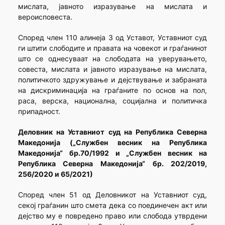
мислата, јавното изразување на мислата и
вероисповеста.
Според член 110 алинеја 3 од Уставот, Уставниот суд
ги штити слободите и правата на човекот и граѓанинот
што се однесуваат на слободата на уверувањето,
совеста, мислата и јавното изразување на мислата,
политичкото здружување и дејствување и забраната
на дискриминација на граѓаните по основ на пол,
раса, верска, национална, социјална и политичка
припадност.
Деловник на Уставниот суд на Република Северна
Македонија („Службен весник на Република
Македонија“ бр.70/1992 и „Службен весник на
Република Северна Македонија“ бр. 202/2019,
256/2020 и 65/2021)
Според член 51 од Деловникот на Уставниот суд,
секој граѓанин што смета дека со поединечен акт или
дејство му е повредено право или слобода утврдени