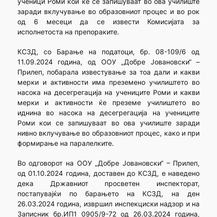
ученици Роми кои ќе се запишуваат во ова училиште
заради вклучување во образовниот процес и во рок
од 6 месеци да се извести Комисијата за
исполнетоста на препораките.
КСЗД, со Барање на податоци, бр. 08-109/6 од
11.09.2024 година, од ООУ „Добре Јовановски“ –
Прилеп, побарала известување за тоа дали и какви
мерки и активности има преземено училиштето во
насока на десегрегација на учениците Роми и какви
мерки и активности ќе преземе училиштето во
иднина во насока на десегрегација на учениците
Роми кои се запишуваат во ова училиште заради
нивно вклучување во образовниот процес, како и при
формирање на паралелките.
Во одговорот на ООУ „Добре Јовановски“ – Прилеп,
од 01.10.2024 година, доставен до КСЗД, е наведено
дека Државниот просветен инспекторат,
постапувајќи по барањето на КСЗД, на ден
26.03.2024 година, извршил инспекциски надзор и на
Записник бр.ИП1 0905/9-72 од 26.03.2024 година,