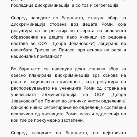
последица дискриминација, а со тоа и сегрегација.
Според наводите во барањето, станува збор за
дискриминација сторена врз децата Роми, која
резултира со сегрегација во сферата на основното
образование на децата како ученици во редовна
настава во ООУ „Добре Јовановски“, лоцирано во
населбата Тризла во Прилеп, врз основа на раса и
национална припадност.
Во барањето се наведува дека станува збор за
свесно планирана дискриминација врз основа на
раса и национална припадност, која резултира во
распоредувањето на учениците Роми од страна на
училишната администрација на ООУ „Добре
Јовановски“ во Прилеп во „етнички чисти одделенија“
односно нивно сегрегирање во одделенија составени
исклучиво од учениците Роми, како и одделенија во
кои тие се прекумерно застапени.
Според наводите во барањето, со дејствијата