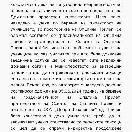
констатирал дека не се утврдени неправилности во
работењето на училиштето кои се во надлежност на
Државниот просветен инспекторат. Исто така,
наведено е дека по барање на директорот на
училиштето, во просториите на Општина Прилеп, се
одржал состанок со градоначалникот на Општина
Прилеп и претседателот на Советот на Општина
Прилеп, на кој бил истакнат проблемот со уписот на
учениците во ова училиште при што била донесена
заедничка одлука да се известат сите надлежни
државни органи и Министерството за внатрешни
работи со цел да се ревидираат реонските списоци
согласно со променетите лични карти на жителите на
реонот. Покрај ова, во одговорот е наведено дека на
состанокот одржан на 05.06.2024 година, на барање
на градоначалникот на Општина Прилеп,
претседателот на Советот на Општина Прилеп и
директорот на ООУ „Добре Јовановски“ од Прилеп
било констатирано дека училиштата треба да ги
запишуваат учениците согласно со реонските списоци
со цел да се спречи индиректна продолжена