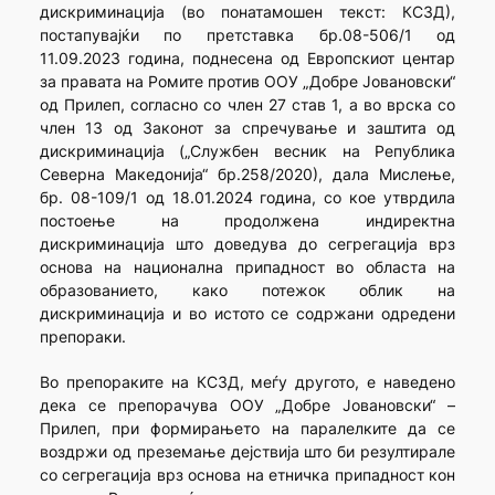
дискриминација (во понатамошен текст: КСЗД),
постапувајќи по претставка бр.08-506/1 од
11.09.2023 година, поднесена од Европскиот центар
за правата на Ромите против ООУ „Добре Јовановски“
од Прилеп, согласно со член 27 став 1, а во врска со
член 13 од Законот за спречување и заштита од
дискриминација („Службен весник на Република
Северна Македонија“ бр.258/2020), дала Мислење,
бр. 08-109/1 од 18.01.2024 година, со кое утврдила
постоење на продолжена индиректна
дискриминација што доведува до сегрегација врз
основа на национална припадност во областа на
образованието, како потежок облик на
дискриминација и во истото се содржани одредени
препораки.
Во препораките на КСЗД, меѓу другото, е наведено
дека се препорачува ООУ „Добре Јовановски“ –
Прилеп, при формирањето на паралелките да се
воздржи од преземање дејствија што би резултирале
со сегрегација врз основа на етничка припадност кон