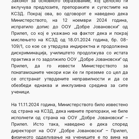
Законот за основното образование, кој целосно ги
вклучува предлозите, препораките и сугестиите на
КСЗД. Покрај ова, во одговорот е наведено дека
Министерството, на 12 ноември 2024 година,
испратило допис до ООУ „Добре Јовановски“ од
Прилеп, со кој е укажано на фактот дека и покрај
мислењето на КСЗД од 18.01.2024 година, бр. 08-
109/1, со кое се утврдува индиректна и продолжена
дискриминација, училиштето продолжува со истата
практика и го задолжило ООУ „Добре Јовановски“ од
Прилеп, да го извести Министерството за
понатамошните чекори кои ќе ги преземе со цел да
се отстранат утврдените неправилности и да се
обезбеди еднаква и инклузивна средина за сите
ученици.
На 11.11.2024 година, Министерството било известено
од страна на КСЗД, дека нивните препораки, не биле
исполнети од страна на ООУ „Добре Јовановски“ –
Прилеп. Исто така, наведено е дека според
директорот на ООУ „Добре Јовановски“ – Прилеп,
физичкото одделување на учениците е по вина на