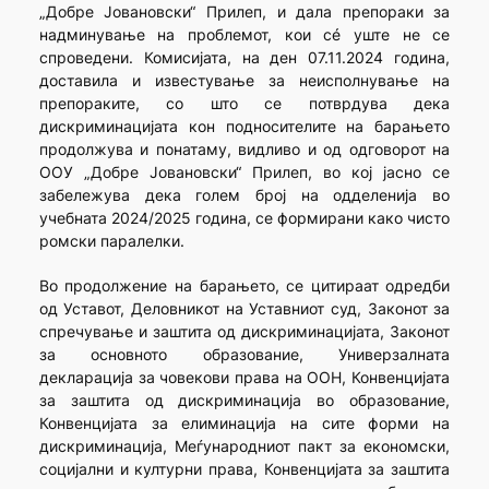
„Добре Јовановски“ Прилеп, и дала препораки за
надминување на проблемот, кои сé уште не се
спроведени. Комисијата, на ден 07.11.2024 година,
доставила и известување за неисполнување на
препораките, со што се потврдува дека
дискриминацијата кон подносителите на барањето
продолжува и понатаму, видливо и од одговорот на
ООУ „Добре Јовановски“ Прилеп, во кој јасно се
забележува дека голем број на одделенија во
учебната 2024/2025 година, се формирани како чисто
ромски паралелки.
Во продолжение на барањето, се цитираат одредби
од Уставот, Деловникот на Уставниот суд, Законот за
спречување и заштита од дискриминацијата, Законот
за основното образование, Универзалната
декларација за човекови права на ООН, Конвенцијата
за заштита од дискриминација во образование,
Конвенцијата за елиминација на сите форми на
дискриминација, Меѓународниот пакт за економски,
социјални и културни права, Конвенцијата за заштита