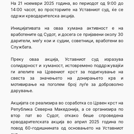
На 21 ноември 2025 година, во периодот од 9:00 до
14:00 часот, во просториите на Уставниот суд, ќе се
одржи крводарителска акција.
Иницијативата на оваа хумана активност е на
вработените од Судот, и досега се пријавени околу 30
дарители, меѓу кои и судии, советници, вработени во
Службата.
Преку оваа акција, Уставниот суд изразува
солидарност и хуманост, истовремено поддржувајќи
ги апелите на Црвениот крст за подигнување на
свеста за значењето на донирањето крв и
мотивирање на поголем број луѓе за доброволно
дарување.
Акцијата се реализира во соработка со Црвен крст на
Република Северна Македонија, а се организира по
втор пат во Судот, откако беше спроведена
крводарителската акција во април 2025 година по
повод 60-годишнината од основањето на Уставниот