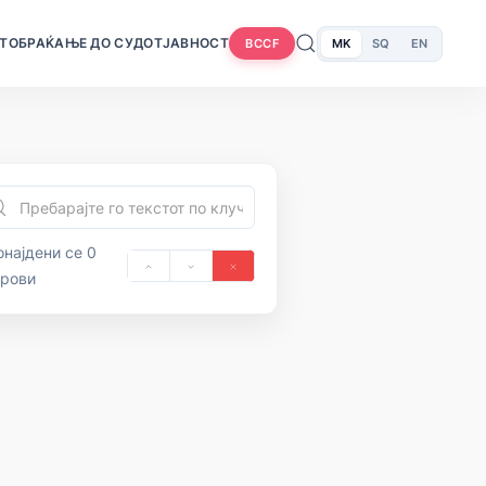
Т
ОБРАЌАЊЕ ДО СУДОТ
ЈАВНОСТ
MK
SQ
EN
BCCF
најдени се 0
орови