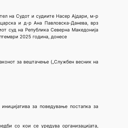
тел на Судот и судиите Насер Ајдари, м-р
ацарска и д-р Ана Павловска-Данева, врз
ниот суд на Република Северна Македонија
ептември 2025 година, донесе
Законот за вештачење („Службен весник на
 иницијатива за поведување постапка за
редби со кои се уредува организацијата,