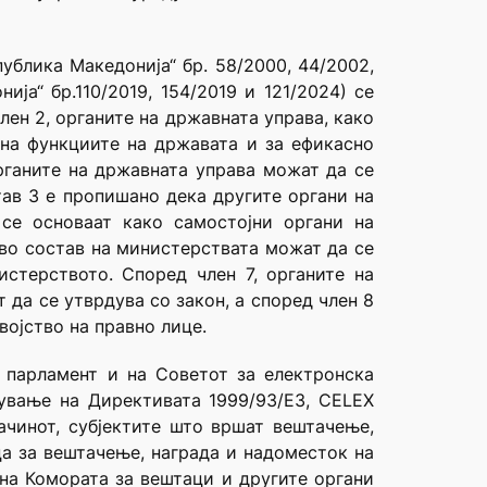
ублика Mакедонија“ бр. 58/2000, 44/2002,
ија“ бр.110/2019, 154/2019 и 121/2024) се
лен 2, oрганите на државната управа, како
 на функциите на државата и за ефикасно
органите на државната управа можат да се
тав 3 е пропишано дека другите органи на
се основаат како самостојни органи на
 во состав на министерствата можат да се
стерството. Според член 7, органите на
 да се утврдува со закон, a според член 8
војство на правно лице.
 парламент и на Советот за електронска
ување на Директивата 1999/93/ЕЗ, CELEX
ачинот, субјектите што вршат вештачење,
ца за вештачење, награда и надоместок на
на Комората за вештаци и другите органи