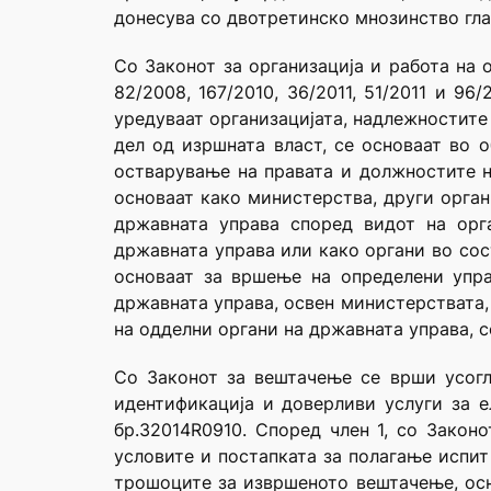
донесува со двотретинско мнозинство гла
Со Законот за организација и работа на 
82/2008, 167/2010, 36/2011, 51/2011 и 96
уредуваат организацијата, надлежностите 
дел од изршната власт, се основаат во 
остварување на правата и должностите на
основаат како министерства, други орган
државната управа според видот на орг
државната управа или како органи во сос
основаат за вршење на определени упра
државната управа, освен министерствата, 
на одделни органи на државната управа, с
Со Законот за вештачење се врши усогл
идентификација и доверливи услуги за 
бр.32014R0910. Според член 1, со Закон
условите и постапката за полагање испит
трошоците за извршеното вештачење, осн