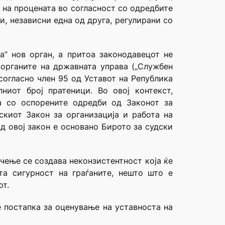
на процената во согласност со одредбите
, независни една од друга, регулирани со
а” нов орган, а притоа законодавецот не
 органите на државната управа („Службен
 согласно член 95 од Уставот на Република
иот број пратеници. Во овој контекст,
а со оспорените одредби од Законот за
киот Закон за организација и работа на
д овој закон е основано Бирото за судски
чење се создава неконзистентност која ќе
та сигурност на граѓаните, нешто што е
от.
е постапка за оценување на уставноста на