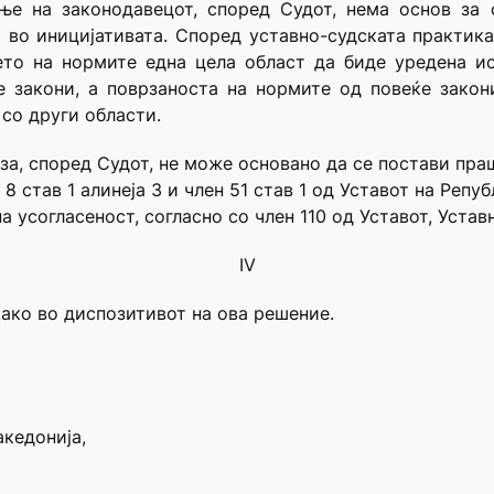
ње на законодавецот, според Судот, нема основ за
во иницијативата. Според уставно-судската практика
то на нормите една цела област да биде уредена ис
е закони, а поврзаностa на нормите од повеќе закон
со други области.
иза, според Судот, не може основано да се постави пр
8 став 1 алинеја 3 и член 51 став 1 од Уставот на Репу
 усогласеност, согласно со член 110 од Уставот, Устав
IV
како во диспозитивот на ова решение.
акедонија,