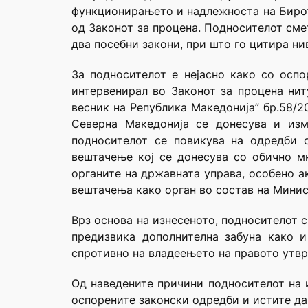
функционирањето и надлежноста на Бирот
од Законот за процена. Подносителот сме
два посебни закони, при што го цитира н
За подносителот е нејасно како со оспо
интервенирал во Законот за процена нит
весник на Република Македонија” бр.58/20
Северна Македонија се донесува и изм
подносителот се повикува на одредби 
вештачење кој се донесува со обично м
органите на државната управа, особено а
вештачења како орган во состав на Минис
Врз основа на изнесеното, подносителот 
предизвика дополнителна забуна како и
спротивно на владеењето на правото утврде
Од наведените причини подносителот на и
оспорените законски одредби и истите да 