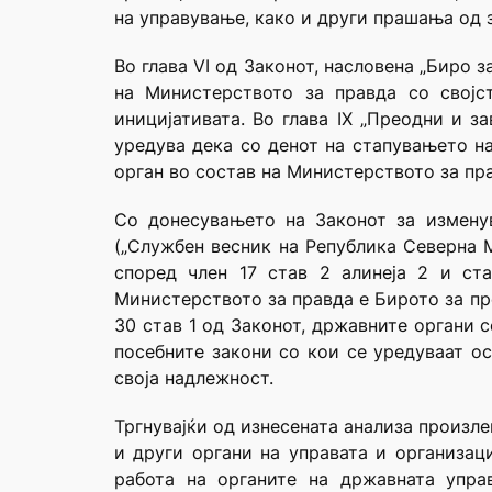
на управување, како и други прашања од 
Во глава VI од Законот, насловена „Биро 
на Министерството за правда со својс
иницијативата. Во глава IX „Преодни и з
уредува дека со денот на стапувањето на
орган во состав на Министерството за пр
Со донесувањето на Законот за измену
(„Службен весник на Република Северна М
според член 17 став 2 алинеја 2 и ст
Министерството за правда е Бирото за пр
30 став 1 од Законот, државните органи 
посебните закони со кои се уредуваат о
своја надлежност.
Тргнувајќи oд изнесената анализа произл
и други органи на управата и организаци
работа на органите на државната упра