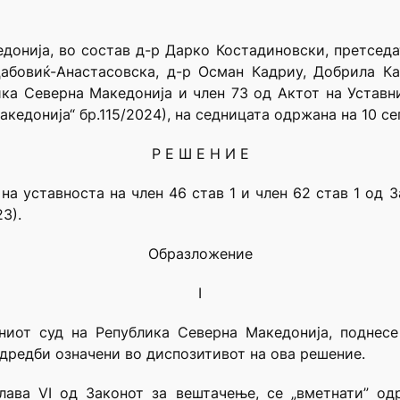
донија, во состав д-р Дарко Костадиновски, претседа
Дабовиќ-Анастасовска, д-р Осман Кадриу, Добрила К
ика Северна Македонија и член 73 од Актот на Устав
кедонија“ бр.115/2024), на седницата одржана на 10 с
Р Е Ш Е Н И Е
 уставноста на член 46 став 1 и член 62 став 1 од 
3).
Образложение
I
ниот суд на Република Северна Македонија, поднесе
дредби означени во диспозитивот на ова решение.
лава VI од Законот за вештачење, се „вметнати” од