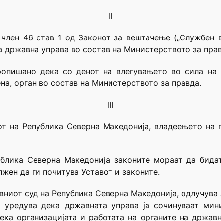
II
член 46 став 1 од Законот за вештачење („Службен 
на државна управа во состав на Министерството за прав
ропишано дека со денот на влегувањето во сила на 
на, орган во состав на Министерството за правда.
III
вот на Република Северна Македонија, владеењето на 
ублика Северна Македонија законите мораат да бидат
лжен да ги почитува Уставот и законите.
авниот суд на Република Северна Македонија, одлучува 
3 уредува дека државната управа ја сочинуваат мин
ека организацијата и работата на органите на држав