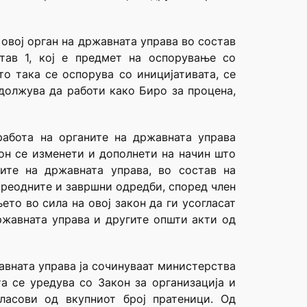
 овој орган на државната управа во состав
тав 1, кој е предмет на оспорување со
то така се оспорува со иницијативата, се
одолжува да работи како Биро за процена,
абота на органите на државната управа
кон се изменети и дополнети на начин што
ите на државната управа, во состав на
преодните и завршни одредби, според член
то во сила на овој закон да ги усогласат
ржавната управа и другите општи акти од
авната управа ја сочинуваат министерства
та се уредува со Закон за организација и
ласови од вкупниот број пратеници. Oд