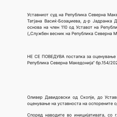
Уставниот суд на Република Северна Маке
Татјана Васиќ-Бозаџиева, д-р Јадранка 
основа на член 110 од Уставот на Републ
(„Службен весник на Република Северна Ма
НЕ СЕ ПОВЕДУВА постапка за оценување на
Република Северна Македонија“ бр.154/202
Оливер Давидовски од Скопје, до Устав
оценување на уставноста на оспорените о
Според наводите во иницијативата, со г