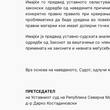
Имајќи го предвид уставното овластува
законски одредби од наведените причини 
конкретно правно правило при креирање
проблематика да биде уредена во повеќ
правни материи кои имаат допирни точки 
Имајќи ја предвид уставно-судската анал
одредби од Законот за вештачење со член 
примената на законите и нивната меѓусебна
Врз основа на наведеното, Судот, одлучи 
ПРЕТСЕДАТЕЛ
на Уставниот суд на Република Северна М
д-р Дарко Костадиновски