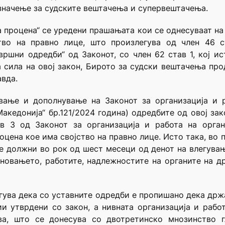
значење за судските вештачења и супервештачења.
за процена“ се уредени прашањата кои се однесуваат на
тво на правно лице, што произлегува од член 46 с
авршни одредби“ од Законот, со член 62 став 1, кој ис
 сила на овој закон, Бирото за судски вештачења пр
авда.
вање и дополнување на Законот за организација и р
акедонија“ бр.121/2024 година) одредбите од овој за
ав 3 од Законот за организација и работа на орган
оцена кое има својство на правно лице. Исто така, во 
се должни во рок од шест месеци од денот на влегување
сновањето, работите, надлежностите на органите на д
егува дека со уставните одредби е пропишано дека држ
и утврдени со закон, а нивната организација и рабо
ва, што се донесува со двотретинско мнозинство г