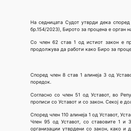
На седницата Судот утврди дека според 
бр.154/2023), Бирото за процена е орган 
Со член 62 став 1 од истиот закон е п
продолжува да работи како Биро за проце
Според член 8 став 1 алинеја 3 од Уста
поредок.
Согласно со член 51 од Уставот, во Реп
прописи со Уставот и со закон. Секој е до
Според член 110 алинеја 1 од Уставот, Уст
Член 95 од Уставот, со ставовите 1 и 
организации утврдени со закон, како и д