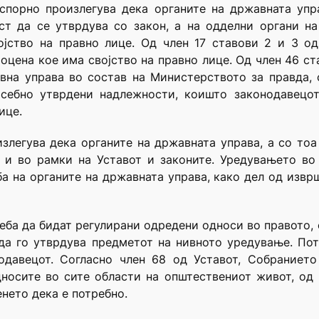
спорно произлегува дека органите на државната упр
ст да се утврдува со закон, а на одделни органи на
јство на правно лице. Од член 17 ставови 2 и 3 од
оцена кое има својство на правно лице. Од член 46 ст
вна управа во состав на Министерството за правда, с
себно утврдени надлежности, коишто законодавецот
ице.
злегува дека органите на државната управа, а со тоа
 и во рамки на Уставот и законите. Уредувањето во
а на органите на државната управа, како дел од извршн
треба да бидат регулирани одредени односи во правото,
 да го утврдува предметот на нивното уредување. По
одавецот. Согласно член 68 од Уставот, Собранието
носите во сите области на општествениот живот, од
енето дека е потребно.