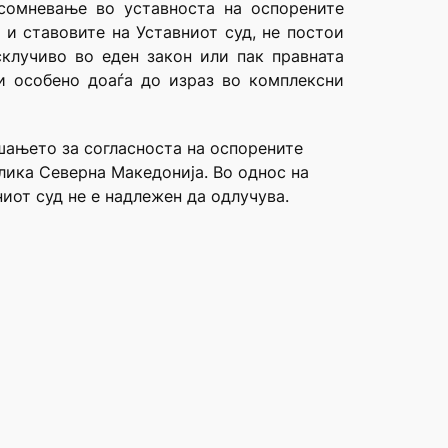
 сомневање во уставноста на оспорените
 и ставовите на Уставниот суд, не постои
клучиво во еден закон или пак правната
и особено доаѓа до израз во комплексни
ашањето за согласноста на оспорените
блика Северна Македонија. Во однос на
ниот суд не е надлежен да одлучува.