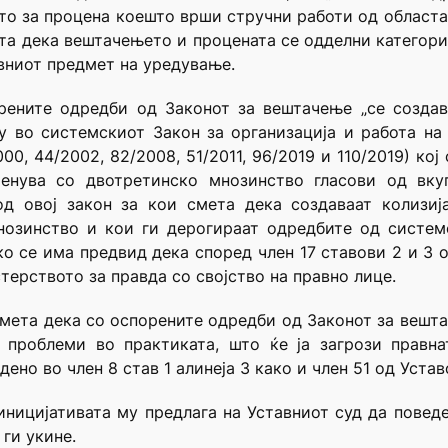
о за процена коешто врши стручни работи од областа 
та дека вештачењето и процената се одделни категории
ивниот предмет на уредување.
рените одредби од Законот за вештачење „се создав
у во системскиот Закон за организација и работа на
00, 44/2002, 82/2008, 51/2011, 96/2019 и 110/2019) кој
енува со двотретинско мнозинство гласови од вкупн
од овој закон за кои смета дека создаваат колизиј
нозинство и кои ги дерогираат одредбите од системс
ко се има предвид дека според член 17 ставови 2 и 3 о
терството за правда со својство на правно лице.
смета дека со оспорените одредби од Законот за вешта
 проблеми во практиката, што ќе ја загрози правна
но во член 8 став 1 алинеја 3 како и член 51 од Устав
ницијативата му предлага на Уставниот суд да повед
ги укине.