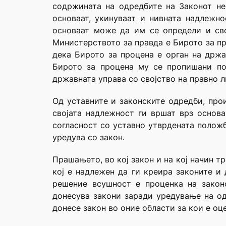
содржината на одредбите на Законот не
основаат, укинуваат и нивната надлежно
основаат може да им се определи и сво
Министерството за правда е Бирото за пр
дека Бирото за процена е орган на држа
Бирото за процена му се пропишани по
државната управа со својство на правно л
Од уставните и законските одредби, прои
својата надлежност ги вршат врз основа
согласност со уставно утврдената положб
уредува со закон.
Прашањето, во кој закон и на кој начин 
кој е надлежен да ги креира законите и
решение всушност е проценка на закон
донесува закони заради уредување на од
донесе закон во оние области за кои е оц