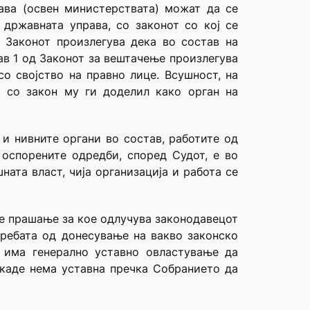
ава (освен министерствата) можат да се
 државната управа, со законот со кој се
 Законот произлегува дека во состав на
ав 1 од Законот за вештачење произлегува
о својство на правно лице. Всушност, на
 со закон му ги доделил како орган на
 и нивните органи во состав, работите од
 оспорените одредби, според Судот, е во
ата власт, чија организација и работа се
 е прашање за кое одлучува законодавецот
требата од донесување на вакво законско
 има генерално уставно овластување да
 каде нема уставна пречка Собранието да