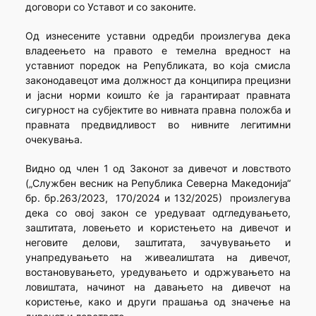
договори со Уставот и со законите.
Од изнесените уставни одредби произлегува дека
владеењето на правото е темелна вредност на
уставниот поредок на Републиката, во која смисла
законодавецот има должност да конципира прецизни
и јасни норми коишто ќе ја гарантираат правната
сигурност на субјектите во нивната правна положба и
правната предвидливост во нивните легитимни
очекувања.
Видно од член 1 од Законот за дивечот и ловството
(„Службен весник на Република Северна Македонија“
бр. бр.263/2023, 170/2024 и 132/2025) произлегува
дека со овој закон се уредуваат одгледувањето,
заштитата, ловењето и користењето на дивечот и
неговите делови, заштитата, зачувувањето и
унапредувањето на живеалиштата на дивечот,
востановувањето, уредувањето и одржувањето на
ловиштата, начинот на давањето на дивечот на
користење, како и други прашања од значење на