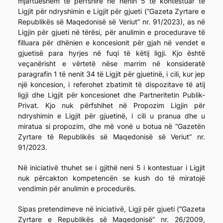
mjaftueshëm të përfshirë në nenin 5 të kontestuar të
Ligjit për ndryshimin e Ligjit për gjueti (“Gazeta Zyrtare e
Republikës së Maqedonisë së Veriut” nr. 91/2023), as në
Ligjin për gjueti në tërësi, për anulimin e procedurave të
filluara për dhënien e koncesionit për gjah në vendet e
gjuetisë para hyrjes në fuqi të këtij ligji. Kjo është
veçanërisht e vërtetë nëse marrim në konsideratë
paragrafin 1 të nenit 34 të Ligjit për gjuetinë, i cili, kur jep
një koncesion, i referohet zbatimit të dispozitave të atij
ligji dhe Ligjit për koncesionet dhe Partneritetin Publik-
Privat. Kjo nuk përfshihet në Propozim Ligjin për
ndryshimin e Ligjit për gjuetinë, i cili u pranua dhe u
miratua si propozim, dhe më vonë u botua në “Gazetën
Zyrtare të Republikës së Maqedonisë së Veriut” nr.
91/2023.
Në iniciativë thuhet se i gjithë neni 5 i kontestuar i Ligjit
nuk përcakton kompetencën se kush do të miratojë
vendimin për anulimin e procedurës.
Sipas pretendimeve në iniciativë, Ligji për gjueti (“Gazeta
Zyrtare e Republikës së Maqedonisë” nr. 26/2009,