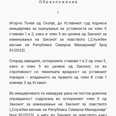
О б р а з л о ж е н и е
I
Игорчо Точев од Скопје, до Уставниот суд поднесе
иницијатива за оценување на уставноста на член 5
ставови 1 и 2, како и член 5 во целина од Законот за
изменување на Законот за ловството („Службен
весник на Република Северна Македонија“ број
91/2023).
Според наводите, оспорените ставови 1 и 2 од член 5,
како и член 5 во целина од Законот, се во
спротивност со темелната вредност на уставниот
поредок – владењето на правото од член 8 став 1
алинеја 3 од Уставот.
Во иницијативата се наведува дека не постои доволна
оправданост содржана во оспорениот член 5 од
Законот за изменување на Законот за ловството
(„Службен весник на Република Северна Македонија”
број 91/2023), a ниту во Законот за ловството како