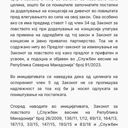
целина, зошто би се поништиле започнатите постапки
за доделување на концесија на дивечот во ловиштата
пред влегувањето во сила на овој закон. Ова особено
ако се има предвид ставот 1 од член 34 од Законот за
ловството кој при доделување на концесија упатува
на примена на одредбите од тој закон и Законот за
концесии и јавно приватно партнерство. Тоа не е
содржано ниту во Предлог-законот за изменување на
Законот за ловството кој како предлог е прифатен и
усвоен, а подоцна и објавен во „Службен весник на
Република Северна Македонија” број 91/2023.
Во иницијативата се наведува дека од целината на
оспорениот член 5 од Законот не се пропишува
надлежност за тоа кој би ја носел одлуката за
поништување на постапката.
Според наводите во иницијативата, Законот за
ловството („Службен весник на Република
Македонија” број 26/2009, 136/11, 1/12, 69/13, 164/13,
187/13, 33/15, 147/15, 193/15 и 83/18 и „Службен