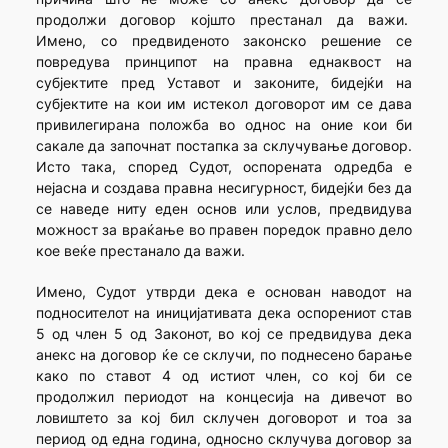
продолжи договор којшто престанал да важи.
Имено, со предвиденото законско решение се
повредува принципот на правна еднаквост на
субјектите пред Уставот и законите, бидејќи на
субјектите на кои им истекол договорот им се дава
привилегирана положба во однос на оние кои би
сакале да започнат постапка за склучување договор.
Исто така, според Судот, оспорената одредба е
нејасна и создава правна несигурност, бидејќи без да
се наведе ниту еден основ или услов, предвидува
можност за враќање во правен поредок правно дело
кое веќе престанало да важи.
Имено, Судот утврди дека е основан наводот на
подносителот на иницијативата дека оспорениот став
5 од член 5 од Законот, во кој се предвидува дека
анекс на договор ќе се склучи, по поднесено барање
како по ставот 4 од истиот член, со кој би се
продолжил периодот на концесија на дивечот во
ловиштето за кој бил склучен договорот и тоа за
период од една година, односно склучува договор за