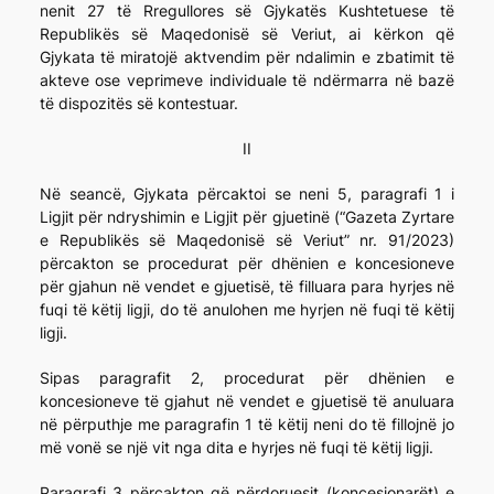
nenit 27 të Rregullores së Gjykatës Kushtetuese të
Republikës së Maqedonisë së Veriut, ai kërkon që
Gjykata të miratojë aktvendim për ndalimin e zbatimit të
akteve ose veprimeve individuale të ndërmarra në bazë
të dispozitës së kontestuar.
II
Në seancë, Gjykata përcaktoi se neni 5, paragrafi 1 i
Ligjit për ndryshimin e Ligjit për gjuetinë (“Gazeta Zyrtare
e Republikës së Maqedonisë së Veriut” nr. 91/2023)
përcakton se procedurat për dhënien e koncesioneve
për gjahun në vendet e gjuetisë, të filluara para hyrjes në
fuqi të këtij ligji, do të anulohen me hyrjen në fuqi të këtij
ligji.
Sipas paragrafit 2, procedurat për dhënien e
koncesioneve të gjahut në vendet e gjuetisë të anuluara
në përputhje me paragrafin 1 të këtij neni do të fillojnë jo
më vonë se një vit nga dita e hyrjes në fuqi të këtij ligji.
Paragrafi 3 përcakton që përdoruesit (koncesionarët) e