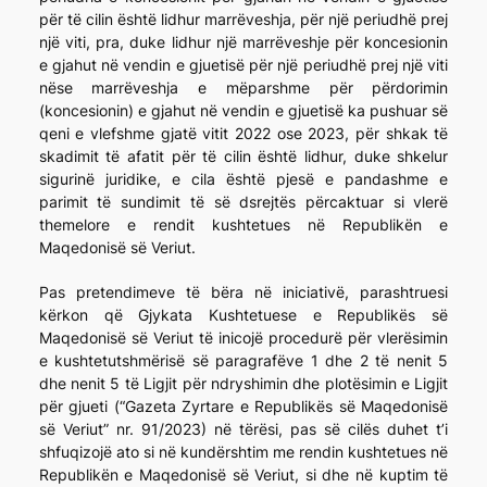
për të cilin është lidhur marrëveshja, për një periudhë prej
një viti, pra, duke lidhur një marrëveshje për koncesionin
e gjahut në vendin e gjuetisë për një periudhë prej një viti
nëse marrëveshja e mëparshme për përdorimin
(koncesionin) e gjahut në vendin e gjuetisë ka pushuar së
qeni e vlefshme gjatë vitit 2022 ose 2023, për shkak të
skadimit të afatit për të cilin është lidhur, duke shkelur
sigurinë juridike, e cila është pjesë e pandashme e
parimit të sundimit të së dsrejtës përcaktuar si vlerë
themelore e rendit kushtetues në Republikën e
Maqedonisë së Veriut.
Pas pretendimeve të bëra në iniciativë, parashtruesi
kërkon që Gjykata Kushtetuese e Republikës së
Maqedonisë së Veriut të inicojë procedurë për vlerësimin
e kushtetutshmërisë së paragrafëve 1 dhe 2 të nenit 5
dhe nenit 5 të Ligjit për ndryshimin dhe plotësimin e Ligjit
për gjueti (“Gazeta Zyrtare e Republikës së Maqedonisë
së Veriut” nr. 91/2023) në tërësi, pas së cilës duhet t’i
shfuqizojë ato si në kundërshtim me rendin kushtetues në
Republikën e Maqedonisë së Veriut, si dhe në kuptim të