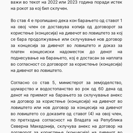
важи во текот на 2022 или 2023 година поради истек
на рокот за кој бил склучен.
Во став 4 е пропишано дека кон барањето од ставот 1
на овој член се доставува копија од договорот за
користење (концесија) на дивечот во ловиштето за кој
се бара продолжување или склучување нов договор
за концесија за дивечот во ловиштето и доказ за
платен концесиски надоместок до денот на
поднесување на барањето, кој е достасан за наплата
во согласност со договорот за користење (концесија)
на дивечот во ловиштето.
Согласно со став 5, министерот за земјоделство,
шумарство и водостопанство во рок од 60 дена од
денот на приемот на барањето за склучување анекс
на договор за користење (концесија) на дивечот во
ловиштето или нов договор за концесија на дивечот
во ловиштето со доказите од ставот (4) на овој член,
по претходна согласност на Владата на Република
Северна Македонија, склучува анекс на договор на
договорот за користење (концесија) на дивечот во