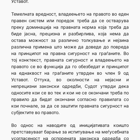
Уставот.
Темелната вредност, владеењето на правото во еден
правен систем или поредок треба да се остварува
преку доминација на правната норма која треба да
биде јасна, прецизна и разбирлива, која нема да
остава можност за различно толкување и нејзина
различна примена што може да доведе до повреда
на принципот на правна сигурност на граѓаните. Во
тој конктекст, правната сигурност и владеењето на
правото се во функција да го обезбедат и принципот
на еднаквост на граѓаните утврден во член 9 од
Уставот. Оттука, во околности на нејасни и
непрецизни законски одредби, Судот утврди дека
односите кои се во тек и кои не се окончани треба по
правило да бидат окончани согласно правилата со
кои почнале, за да се заштити правната сигурност на
субјектите во правото.
Во однос на наводите од иницијативата коишто
претставуваат барање за испитување на меѓусебната
усогласеност на оспорената законска одредба со