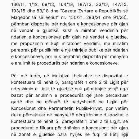
136/11, 1/12, 69/13, 164/13, 187/13, 33/15, 147/15,
193/15 dhe 83/18 dhe “Gazeta Zyrtare e Republikës së
Maqedonisë së Veriut” nr. 150/21, 283/21 dhe 91/23),
përmban dispozita për ndarjen e koncesioneve për gjah
në vendet e gjuetisë, kush e miraton vendimin për
ndarjen e koncesioneve për gjah në vendet e gjuetisë,
me propozimin e kujt miratohet vendimi, me miratim
paraprak për publikimin e një thirrjeje publike për ndarjen
e koncesioneve, por nuk përmban dispozita për mënyrën
e anulimit të procedurës për ndarjen e koncesioneve.
Për më tepër, në iniciativë theksohrz se dispozitat e
kontestuara të nenit 5, paragrafët 1 dhe 2 të Ligjit për
ndryshimin e Ligjit të gjuetisë nuk përmbajnë asnjë nga
bazat për anulimin e procedurës që janë përcaktuar
qartë dhe në mënyrë të padyshimtë në Ligjin për
Koncesionet dhe Partneritetin Publik-Privat, por vetëm
duke përcaktuar në mënyrë të përgjithshme dispozitat e
kontestuara të nenit 5, paragrafët 1 dhe 2 të Ligjit, se
procedurat e filluara për dhënien e koncesionit për gjah
në zonat e gjuetisë para hyrjes në fuqi të këtij ligji