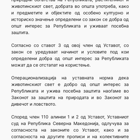
животинскиот свет, добрата во општа употреба, како
и предметите и објектите од особено културно и
историско значење определени со закон се добра од
општ интерес за Републиката и уживаат посебна
заштита.
Согласно со ставот 3 од овој член од Уставот, со
закон се уредуваат начинот и условите под кои
определени добра од општ интерес за Републиката
можат да се отстапат на користење.
Операционализација на уставната норма дека
животинскиот свет е добро од општ интерес за
Републиката и ужива посебна заштита наоѓаме во
Законот за заштита на природата и во Законот за
дивечот и ловството.
Според член 110 алинеи 1 и 2 од Уставот, Уставниот
суд на Република Северна Македонија, одлучува за
согласноста на законите со Уставот, како и за
согласноста на другите прописи и на колективните