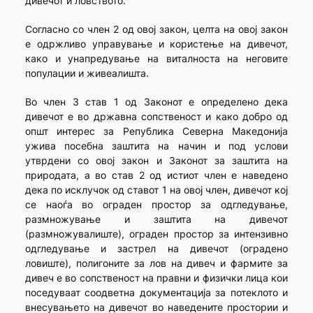
дивечот и ловството.
Согласно со член 2 од овој закон, целта на овој закон
е одржливо управување и користење на дивечот,
како и унапредување на виталноста на неговите
популации и живеалишта.
Во член 3 став 1 од Законот е определено дека
дивечот е во државна сопственост и како добро од
општ интерес за Република Северна Македонија
ужива посебна заштита на начин и под услови
утврдени со овој закон и Законот за заштита на
природата, а во став 2 од истиот член е наведено
дека по исклучок од ставот 1 на овој член, дивечот кој
се наоѓа во ограден простор за одгледување,
размножување и заштита на дивечот
(размножувалиште), ограден простор за интензивно
одгледување и застрел на дивечот (оградено
ловиште), полигоните за лов на дивеч и фармите за
дивеч е во сопственост на правни и физички лица кои
поседуваат соодветна документација за потеклото и
внесувањето на дивечот во наведените простории и