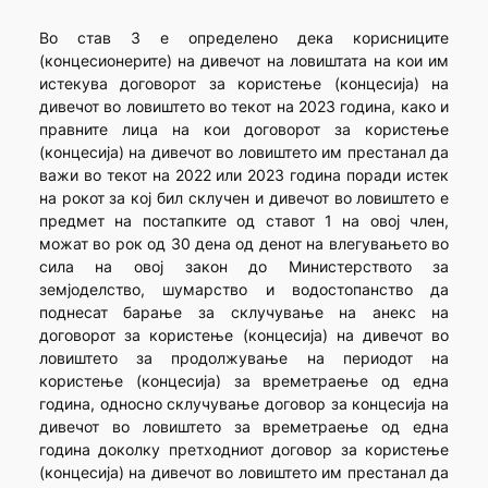
Во став 3 е определено дека корисниците
(концесионерите) на дивечот на ловиштата на кои им
истекува договорот за користење (концесија) на
дивечот во ловиштето во текот на 2023 година, како и
правните лица на кои договорот за користење
(концесија) на дивечот во ловиштето им престанал да
важи во текот на 2022 или 2023 година поради истек
на рокот за кој бил склучен и дивечот во ловиштето е
предмет на постапките од ставот 1 на овој член,
можат во рок од 30 дена од денот на влегувањето во
сила на овој закон до Министерството за
земјоделство, шумарство и водостопанство да
поднесат барање за склучување на анекс на
договорот за користење (концесија) на дивечот во
ловиштето за продолжување на периодот на
користење (концесија) за времетраење од една
година, односно склучување договор за концесија на
дивечот во ловиштето за времетраење од една
година доколку претходниот договор за користење
(концесија) на дивечот во ловиштето им престанал да