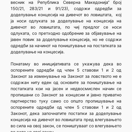
весник на Република Северна Македонија“ број
150/21, 283/21 и 91/23), содржи одредби за
доделување концесија на дивечот во ловиштата, кој
ја носи одлуката за доделување на концесија на
дивечот во ловиштата, по чиј предлог се носи
одлуката, со претходно одобрение за објавување на
јавен повик за доделување концесија, но не содржи
одредби за начинот на поништување на постапката за
доделување на концесија.
Понатаму во иницијативата се укажува дека во
оспорените одредби од член 5 ставови 1 и 2 од
Законот за изменување на Законот за ловството не е
содржан ниту еден од основите за поништување на
постапката кои на јасен и недвосмислен начин се
пропишани со Законот за концесии и јавно приватно
партнерство туку само со општо пропишување на
оспорените одредби од член 5 ставови 1 и 2 од
Законот, дека започнатите постапки за доделување
концесија на дивечот во ловиштата пред влегувањето
во сила на овој закон, се поништуваат со влегувањето
во сила на овој закон.