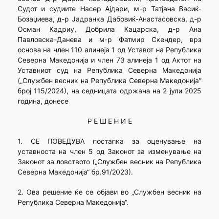
Судот и судиите Насер Ајдари, м-р Татјана Васиќ-
Бозаџиева, д-р Јадранка Дабовиќ-Анастасовска, д-р
Осман Кадриу, Добрила Кацарска, д-р Ана
Павловска-Данева и м-р Фатмир Скендер, врз
основа на член 110 алинеја 1 од Уставот на Република
Северна Македонија и член 73 алинеја 1 од Актот на
Уставниот суд на Република Северна Македонија
(„Службен весник на Република Северна Македонија”
број 115/2024), на седницата одржана на 2 јули 2025
година, донесе
Р Е Ш Е Н И Е
1. СЕ ПОВЕДУВА постапка за оценување на
уставноста на член 5 од Законот за изменување на
Законот за ловството („Службен весник на Република
Северна Македонија“ бр.91/2023).
2. Ова решение ќе се објави во „Службен весник на
Република Северна Македонија“.