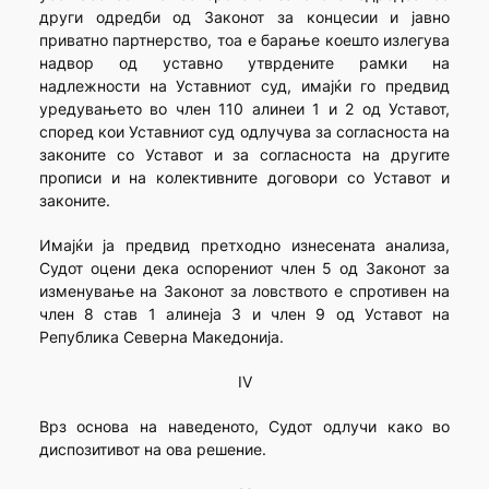
други одредби од Законот за концесии и јавно
приватно партнерство, тоа е барање коешто излегува
надвор од уставно утврдените рамки на
надлежности на Уставниот суд, имајќи го предвид
уредувањето во член 110 алинеи 1 и 2 од Уставот,
според кои Уставниот суд одлучува за согласноста на
законите со Уставот и за согласноста на другите
прописи и на колективните договори со Уставот и
законите.
Имајќи ја предвид претходно изнесената анализа,
Судот оцени дека оспорениот член 5 од Законот за
изменување на Законот за ловството е спротивен на
член 8 став 1 алинеја 3 и член 9 од Уставот на
Република Северна Македонија.
IV
Врз основа на наведеното, Судот одлучи како во
диспозитивот на ова решение.