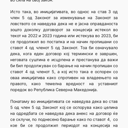
Исто така, во иницијативата, во однос на став 3 од
член 5 од Законот за изменувањe на Законот за
ловството се наведува дека не е јасна оправданоста
зошто доколку договорот за концесија истекол во
текот на 2022 и 2023 година или истекува во 2023, би
се продолжил во постапка и на начин пропишани со
ставот 4 од членот 5 од Законот. Тоа би означувало
дека, кога еден договор кој термински е завршен,
неговата суштина е исцрпена и престанува да важи
би бил продолжуван со барање на начин пропишан со
ставот 4 од членот 5, а кој исто така е оспорен со
оваа иницијатива како спротивен на владеењето на
правото, како темелна вредност на уставниот
поредок во Република Северна Македонија.
Понатаму во иницијативата се наведува дека во став
5 од член 5 од Законот кој се оспорува како целина
на одредбата се наведува дека анекс на договор ќе
се склучи, по поднесено барање како по ставот 4, со
кое би се продолжил периодот на концесија на