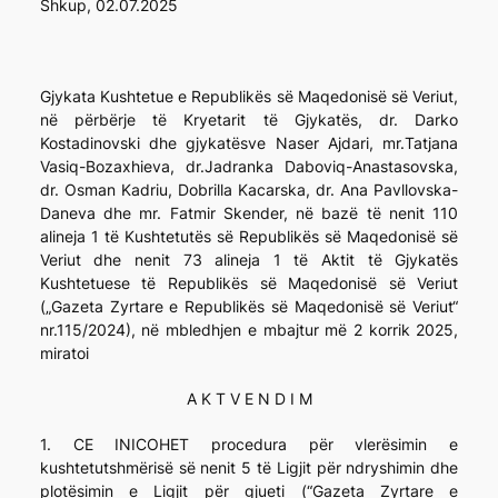
Shkup, 02.07.2025
Gjykata Kushtetue e Republikës së Maqedonisë së Veriut,
në përbërje të Kryetarit të Gjykatës, dr. Darko
Kostadinovski dhe gjykatësve Naser Ajdari, mr.Tatjana
Vasiq-Bozaxhieva, dr.Jadranka Daboviq-Anastasovska,
dr. Osman Kadriu, Dobrilla Kacarska, dr. Ana Pavllovska-
Daneva dhe mr. Fatmir Skender, në bazë të nenit 110
alineja 1 të Kushtetutës së Republikës së Maqedonisë së
Veriut dhe nenit 73 alineja 1 të Aktit të Gjykatës
Kushtetuese të Republikës së Maqedonisë së Veriut
(„Gazeta Zyrtare e Republikës së Maqedonisë së Veriut“
nr.115/2024), në mbledhjen e mbajtur më 2 korrik 2025,
miratoi
A K T V E N D I M
1. СЕ INICOHET procedura për vlerësimin e
kushtetutshmërisë së nenit 5 të Ligjit për ndryshimin dhe
plotësimin e Ligjit për gjueti (“Gazeta Zyrtare e