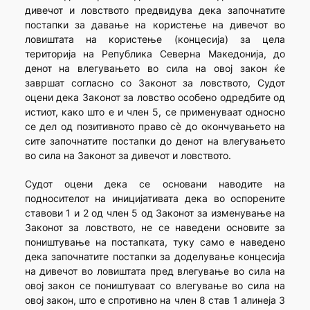
дивечот и ловството предвидува дека започнатите
постапки за давање на користење на дивечот во
ловиштата на користење (концесија) за цела
територија на Република Северна Македонија, до
денот на влегувањето во сила на овој закон ќе
завршат согласно со Законот за ловството, Судот
оцени дека Законот за ловство особено одредбите од
истиот, како што е и член 5, се применуваат односно
се дел од позитивното право сè до окончувањето на
сите започнатите постапки до денот на влегувањето
во сила на Законот за дивечот и ловството.
Судот оцени дека се основани наводите на
подносителот на иницијативата дека во оспорените
ставови 1 и 2 од член 5 од Законот за изменување на
Законот за ловството, не се наведени основите за
поништување на постапката, туку само е наведено
дека започнатите постапки за доделување концесија
на дивечот во ловиштата пред влегување во сила на
овој закон се поништуваат со влегување во сила на
овој закон, што е спротивно на член 8 став 1 алинеја 3