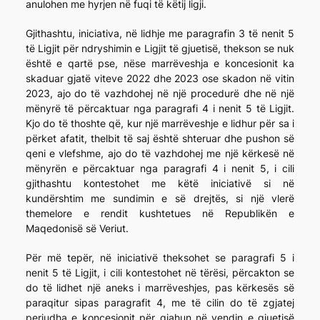
anulohen me hyrjen në fuqi të këtij ligji.
Gjithashtu, iniciativa, në lidhje me paragrafin 3 të nenit 5
të Ligjit për ndryshimin e Ligjit të gjuetisë, thekson se nuk
është e qartë pse, nëse marrëveshja e koncesionit ka
skaduar gjatë viteve 2022 dhe 2023 ose skadon në vitin
2023, ajo do të vazhdohej në një procedurë dhe në një
mënyrë të përcaktuar nga paragrafi 4 i nenit 5 të Ligjit.
Kjo do të thoshte që, kur një marrëveshje e lidhur për sa i
përket afatit, thelbit të saj është shteruar dhe pushon së
qeni e vlefshme, ajo do të vazhdohej me një kërkesë në
mënyrën e përcaktuar nga paragrafi 4 i nenit 5, i cili
gjithashtu kontestohet me këtë iniciativë si në
kundërshtim me sundimin e së drejtës, si një vlerë
themelore e rendit kushtetues në Republikën e
Maqedonisë së Veriut.
Për më tepër, në iniciativë theksohet se paragrafi 5 i
nenit 5 të Ligjit, i cili kontestohet në tërësi, përcakton se
do të lidhet një aneks i marrëveshjes, pas kërkesës së
paraqitur sipas paragrafit 4, me të cilin do të zgjatej
periudha e koncesionit për gjahun në vendin e gjuetisë