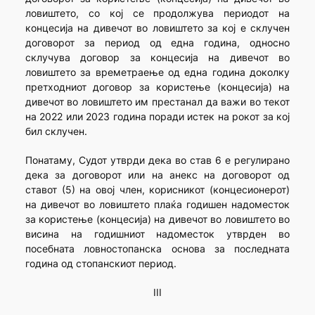
ловиштето, со кој се продолжува периодот на
концесија на дивечот во ловиштето за кој е склучен
договорот за период од една година, односно
склучува договор за концесија на дивечот во
ловиштето за времетраење од една година доколку
претходниот договор за користење (концесија) на
дивечот во ловиштето им престанал да важи во текот
на 2022 или 2023 година поради истек на рокот за кој
бил склучен.
Понатаму, Судот утврди дека во став 6 е регулирано
дека за договорот или на анекс на договорот од
ставот (5) на овој член, корисникот (концесионерот)
на дивечот во ловиштето плаќа годишен надоместок
за користење (концесија) на дивечот во ловиштето во
висина на годишниот надоместок утврден во
посебната ловностопанска основа за последната
година од стопанскиот период.
III