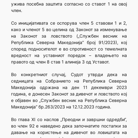
ужива посебна заштита согласно со ставот 1 на овој
член.
Со иницијативата се оспорува член 5 ставови 1 и 2,
како и членот 5 во целина од Законот за изменување
на Законот за ловството („Службен весник на
Република Северна Македонија” број 91/2023), кој
според подносителот е во спротивност со темелната
вредност на уставниот поредок – владењето на
правото од член 8 став 1 алинеја 3 од Уставот.
Во конкретниот случај, Судот утврди дека на
седницата на Собранието на Република Северна
Македонија одржана на ден 11 декември 2023
година, е донесен Законот за дивечот и ловството кој
е објавен во „Службен весник на Република Северна
Македонија” бр.263/2023 на 12.12.2023 година.
Во глава XI со наслов „Преодни и завршни одредби“,
во член 92 е наведено дека започнатите постапки за
давање на користење на дивечот во ловиштата на