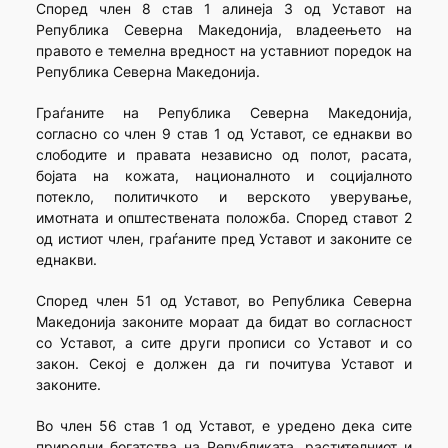
Според член 8 став 1 алинеја 3 од Уставот на
Република Северна Македонија, владеењето на
правото е темелна вредност на уставниот поредок на
Република Северна Македонија.
Граѓаните на Република Северна Македонија,
согласно со член 9 став 1 од Уставот, се еднакви во
слободите и правата независно од полот, расата,
бојата на кожата, националното и социјалното
потекло, политичкото и верското уверување,
имотната и општествената положба. Според ставот 2
од истиот член, граѓаните пред Уставот и законите се
еднакви.
Според член 51 од Уставот, во Република Северна
Македонија законите мораат да бидат во согласност
со Уставот, а сите други прописи со Уставот и со
закон. Секој е должен да ги почитува Уставот и
законите.
Во член 56 став 1 од Уставот, е уредено дека сите
природни богатства на Републиката, растителниот и