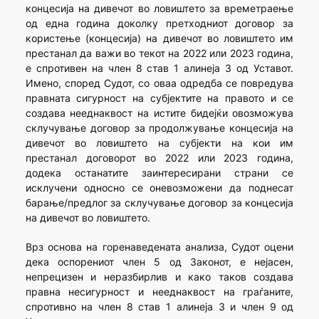
концесија на дивечот во ловиштето за времетраење
од една година доколку претходниот договор за
користење (концесија) на дивечот во ловиштето им
престанал да важи во текот на 2022 или 2023 година,
е спротивен на член 8 став 1 алинеја 3 од Уставот.
Имено, според Судот, со оваа одредба се повредува
правната сигурност на субјектите на правото и се
создава нееднаквост на истите бидејќи овозможува
склучување договор за продолжување концесија на
дивечот во ловиштето на субјекти на кои им
престанал договорот во 2022 или 2023 година,
додека останатите заинтересирани страни се
исклучени односно се оневозможени да поднесат
барање/предлог за склучување договор за концесија
на дивечот во ловиштето.
Врз основа на горенаведената анализа, Судот оцени
дека оспорениот член 5 од Законот, е нејасен,
непрецизен и неразбирлив и како таков создава
правна несигурност и нееднаквост на граѓаните,
спротивно на член 8 став 1 алинеја 3 и член 9 од