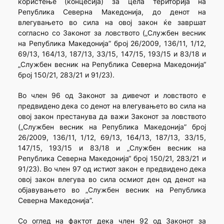
користење (концесија) за цела територија на
Република Северна Македонија, до денот на
влегувањето во сила на овој закон ќе завршат
согласно со Законот за ловството („Службен весник
на Република Македонија” број 26/2009, 136/11, 1/12,
69/13, 164/13, 187/13, 33/15, 147/15, 193/15 и 83/18 и
„Службен весник на Република Северна Македонија“
број 150/21, 283/21 и 91/23).
Во член 96 од Законот за дивечот и ловството е
предвидено дека со денот на влегувањето во сила на
овој закон престанува да важи Законот за ловството
(„Службен весник на Република Македонија” број
26/2009, 136/11, 1/12, 69/13, 164/13, 187/13, 33/15,
147/15, 193/15 и 83/18 и „Службен весник на
Република Северна Македонија“ број 150/21, 283/21 и
91/23). Во член 97 од истиот закон е предвидено дека
овој закон влегува во сила осмиот ден од денот на
објавувањето во „Службен весник на Република
Северна Македонија”.
Со оглед на фактот дека член 92 од Законот за