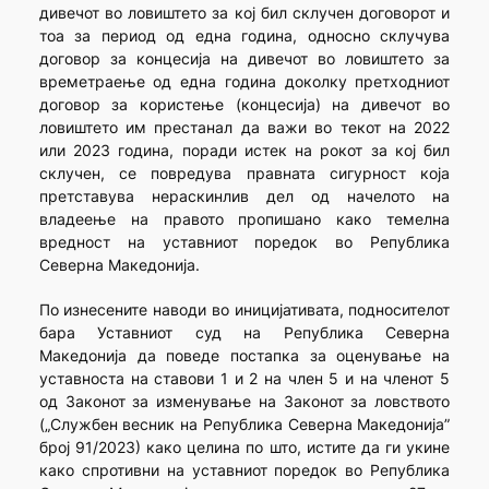
дивечот во ловиштето за кој бил склучен договорот и
тоа за период од една година, односно склучува
договор за концесија на дивечот во ловиштето за
времетраење од една година доколку претходниот
договор за користење (концесија) на дивечот во
ловиштето им престанал да важи во текот на 2022
или 2023 година, поради истек на рокот за кој бил
склучен, се повредува правната сигурност која
претставува нераскинлив дел од начелото на
владеење на правото пропишано како темелна
вредност на уставниот поредок во Република
Северна Македонија.
По изнесените наводи во иницијативата, подносителот
бара Уставниот суд на Република Северна
Македонија да поведе постапка за оценување на
уставноста на ставови 1 и 2 на член 5 и на членот 5
од Законот за изменување на Законот за ловството
(„Службен весник на Република Северна Македонија”
број 91/2023) како целина по што, истите да ги укине
како спротивни на уставниот поредок во Република