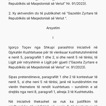
Republikës së Maqedonisë së Veriut” Nr. 91/2023).
2. Ky aktvendim do të publikohet në “Gazetën Zyrtare të
Republikës së Maqedonisë së Veriut “.
Arsyetim
I
Igorço Toçev nga Shkupi parashtroi iniciativë në
Gjykatën Kushtetuese për të vlerësuar kushtetutshmërinë
e nenit 5, paragrafët 1 dhe 2, si dhe nenit 5 në tërësi, të
Ligjit për ndryshimin e Ligjit për gjueti (“Gazeta Zyrtare e
Republikës së Maqedonisë së Veriut” nr. 91/2023).
Sipas pretendimeve, paragrafët 1 dhe 2 të kontestuar të
nenit 5, si dhe neni 5 në tërësi, janë në kundërshtim me
vlerën themelore të rendit kushtetues – sundimin e së
drejtës nga neni 8, paragrafi 1, alineja 3 të Kushtetutës.
Në iniciativë theksohet se nuk ka justifikim të