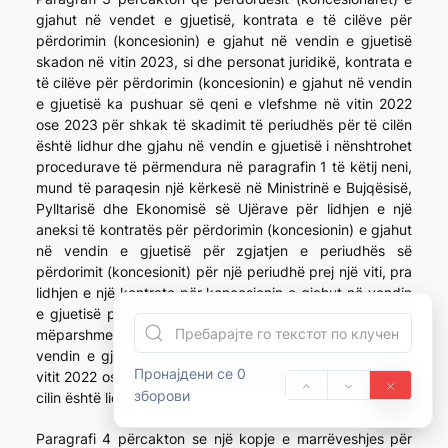
gjahut në vendet e gjuetisë, kontrata e të cilëve për
përdorimin (koncesionin) e gjahut në vendin e gjuetisë
skadon në vitin 2023, si dhe personat juridikë, kontrata e
të cilëve për përdorimin (koncesionin) e gjahut në vendin
e gjuetisë ka pushuar së qeni e vlefshme në vitin 2022
ose 2023 për shkak të skadimit të periudhës për të cilën
është lidhur dhe gjahu në vendin e gjuetisë i nënshtrohet
procedurave të përmendura në paragrafin 1 të këtij neni,
mund të paraqesin një kërkesë në Ministrinë e Bujqësisë,
Pylltarisë dhe Ekonomisë së Ujërave për lidhjen e një
aneksi të kontratës për përdorimin (koncesionin) e gjahut
në vendin e gjuetisë për zgjatjen e periudhës së
përdorimit (koncesionit) për një periudhë prej një viti, pra
lidhjen e një kontrate për koncesionin e gjahut në vendin
e gjuetisë për një periudhë prej një viti nëse kontrata e
mëparshme për përdorimin (koncesionin) e gjahut në
vendin e gjuetisë ka pushuar së qeni e vlefshme gjatë
Пронајдени се 0
vitit 2022 ose 2023 për shkak të skadimit të afatit për të
зборови
cilin është lidhur.
Paragrafi 4 përcakton se një kopje e marrëveshjes për