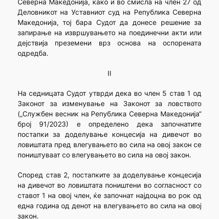
Северна Македонија, како и во смисла на член 27 од
Деловникот на Уставниот суд на Република Северна
Македонија, тој бара Судот да донесе решение за
запирање на извршувањето на поединечни акти или
дејствија преземени врз основа на оспорената
одредба.
II
На седницата Судот утврди дека во член 5 став 1 од
Законот за изменување на Законот за ловството
(„Службен весник на Република Северна Македонија“
број 91/2023) е определено дека започнатите
постапки за доделување концесија на дивечот во
ловиштата пред влегувањето во сила на овој закон се
поништуваат со влегувањето во сила на овој закон.
Според став 2, постапките за доделување концесија
на дивечот во ловиштата поништени во согласност со
ставот 1 на овој член, ќе започнат најдоцна во рок од
една година од денот на влегувањето во сила на овој
закон.