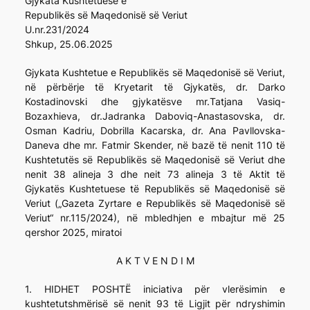
Gjykata Kushtetuese e
Republikës së Maqedonisë së Veriut
U.nr.231/2024
Shkup, 25.06.2025
Gjykata Kushtetue e Republikës së Maqedonisë së Veriut,
në përbërje të Kryetarit të Gjykatës, dr. Darko
Kostadinovski dhe gjykatësve mr.Tatjana Vasiq-
Bozaxhieva, dr.Jadranka Daboviq-Anastasovska, dr.
Osman Kadriu, Dobrilla Kacarska, dr. Ana Pavllovska-
Daneva dhe mr. Fatmir Skender, në bazë të nenit 110 të
Kushtetutës së Republikës së Maqedonisë së Veriut dhe
nenit 38 alineja 3 dhe neit 73 alineja 3 të Aktit të
Gjykatës Kushtetuese të Republikës së Maqedonisë së
Veriut („Gazeta Zyrtare e Republikës së Maqedonisë së
Veriut“ nr.115/2024), në mbledhjen e mbajtur më 25
qershor 2025, miratoi
A K T V E N D I M
1. HIDHET POSHTË iniciativa për vlerësimin e
kushtetutshmërisë së nenit 93 të Ligjit për ndryshimin