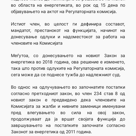
во областа на енергетиката, во рок од 15 дена по
објавувањето на актот на Регулаторната комисија.
Истиот член, во целост ги дефинира составот,
мандатот, престанокот на функцијата, начинот на
донесување одлуки и надоместокот за работа на
членовите на Комисијата
Меѓутоа, со донесувањето на новиот Закон за
енергетика во 2018 година, ова решение е изменето,
така што против одлуките на Регулаторната комисија,
сега може да се поднесе тужба до надлежниот суд.
Во однос на одлучувањето во започнатите постапки
согласно претходниот закон, во член 234 став 8 од
новиот закон е предвидено дека членовите на
Комисијата за жалби и нивните заменици именувани
пред влегувањето во сила на овој закон,
продолжуваат да ја вршат својата функција до
завршувањето на постапките започнати согласно
Законот за енергетика од 2011 година.