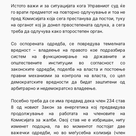
Истото важи и за ситуацијата кога Управниот суд ќе
го врати предметот на повторно одлучување и тоа не
пред Комисијата која сега престанува да постои, туку
на органот кој ја донел првостепената одлука, а сега
треба да одлучува како второстепен орган.
Со оспорената одредба, се повредува темелната
вредност – владеење на правото кое подразбира
систем на функционирање на државните и
општествените институции во согласност со
законските одредби, поделба на власта и постоење
правни механизми за контрола на власта, со цел
демократските вредности да бидат заштитени од
арбитрарно и недемократско владеење.
Посебно треба да се има предвид дека член 234 став
8 од новиот Закон за енергетика кој предвидува
продолжување на работата на членовите на
Комисијата за жалби. Овој став не е избришан, ниту
изменет подоцна, па во моментот постојат две
важечки одредби, но во меѓусебна колизија (член