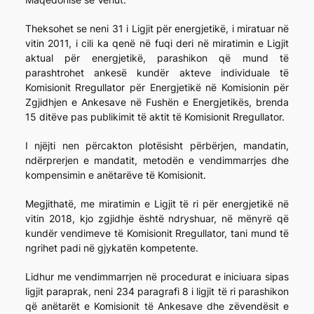
Theksohet se neni 31 i Ligjit për energjetikë, i miratuar në
vitin 2011, i cili ka qenë në fuqi deri në miratimin e Ligjit
aktual për energjetikë, parashikon që mund të
parashtrohet ankesë kundër akteve individuale të
Komisionit Rregullator për Energjetikë në Komisionin për
Zgjidhjen e Ankesave në Fushën e Energjetikës, brenda
15 ditëve pas publikimit të aktit të Komisionit Rregullator.
I njëjti nen përcakton plotësisht përbërjen, mandatin,
ndërprerjen e mandatit, metodën e vendimmarrjes dhe
kompensimin e anëtarëve të Komisionit.
Megjithatë, me miratimin e Ligjit të ri për energjetikë në
vitin 2018, kjo zgjidhje është ndryshuar, në mënyrë që
kundër vendimeve të Komisionit Rregullator, tani mund të
ngrihet padi në gjykatën kompetente.
Lidhur me vendimmarrjen në procedurat e iniciuara sipas
ligjit paraprak, neni 234 paragrafi 8 i ligjit të ri parashikon
që anëtarët e Komisionit të Ankesave dhe zëvendësit e