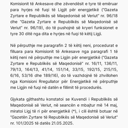
Komisionit të Ankesave dhe zëvendësit e tyre të emëruar
para hyrjes në fuqi të Ligjit për energjetikë (“Gazeta
Zyrtare e Republikës së Maqedonisë së Veriut” nr. 96/18
dhe “Gazeta Zyrtare e Republikës së Maqedonisë së
Veriut” nr. 96/19), do të pushojnë së kryeri funksionet e
tyre 30 ditë nga dita e hyrjes në fuqi të këtij Ligji.
Në përputhje me paragrafin 2 të këtij neni, procedurat e
filluara para Komisionit të Ankesave nga paragrafi 1 të
këtij neni në përputhje me Ligjin për energjetikë (“Gazeta
Zyrtare e Republikës së Maqedonisë” nr. 16/11, 136/11,
79/13, 164/13, 41/14, 151/14, 33/15, 192/15, 215/15,
6/16, 53/16 dhe 189/16), do të vazhdojnë të zhvillohen
nga Komisioni Rregullator për Energjetikë në përputhje
me Ligjin në fuqi në datën e fillimit të procedurës.
Gjykata gjithashtu konstatoi se Kuvendi i Republikës së
Maqedonisë së Veriut, në seancën e mbajtur më 14 maj,
miratoi Ligj të ri për energjetikë (*), i cili është botuar në
“Gazetën Zyrtare të Republikës së Maqedonisë së Veriut”
nr. 101/2025 të datës 21.05.2025.