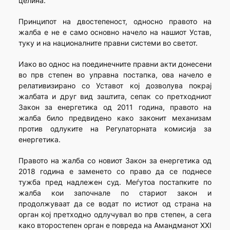
целина.
Принципот на двостепеност, односно правото на
жалба е не е само основно начело на нашиот Устав,
туку и на националните правни системи во светот.
Иако во однос на поединечните правни акти донесени
во прв степен во управна постапка, ова начело e
релативизирано со Уставот кој дозволува покрај
жалбата и друг вид заштита, сепак со претходниот
Закон за енергетика од 2011 година, правото на
жалба било предвидено како законит механизам
против одлуките на Регулаторната комисија за
енергетика.
Правото на жалба со новиот Закон за енергетика од
2018 година е заменето со право да се поднесе
тужба пред надлежен суд. Меѓутоа постапките по
жалба кои започнале по стариот закон и
продолжуваат да се водат по истиот од страна на
орган кој претходно одлучувал во прв степен, а сега
како второстепен орган е повреда на Амандманот XXI