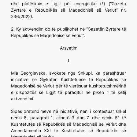
dhe plotësimin e Ligjit për energjetikë (*) (“Gazeta
Zyrtare e Republikës së Maqedonisë së Veriut” nr.
236/2022).
2. Ky aktvendim do të publikohet në “Gazetën Zyrtare të
Republikës së Maqedonisë së Veriut“.
Arsyetim
I
Mia Georgievska, avokate nga Shkupi, ka parashtruar
iniciativë në Gjykatën Kushtetuese të Republikës së
Maqedonisë së Veriut për të vlerësuar kushtetutshmërinë
e dispozitës së Ligjit të paraqitur në pikën 1 të këtij
aktvendimi.
Sipas pretendimeve në iniciativë, neni i kontestuar shkel
nenin 8, paragrafi 1, alinetë 3 dhe 7, dhe nenin 51 të
Kushtetutës së Republikës së Maqedonisë së Veriut dhe
Amendamentin XXI të Kushtetutës së Republikës së
Maqedonisë së Veriut.