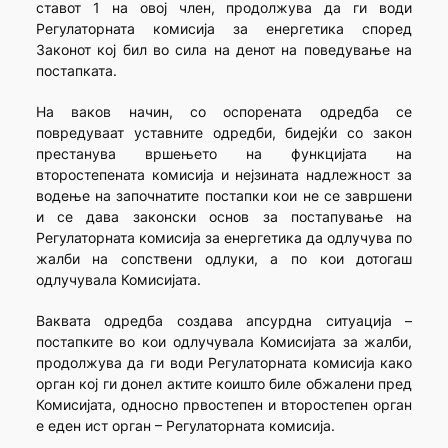
ставот 1 на овој член, продолжува да ги води
Регулаторната комисија за енергетика според
Законот кој бил во сила на денот на поведување на
постапката.
На ваков начин, со оспорената одредба се
повредуваат уставните одредби, бидејќи со закон
престанува вршењето на функцијата на
второстепената комисија и нејзината надлежност за
водење на започнатите постапки кои не се завршени
и се дава законски основ за постапување на
Регулаторната комисија за енергетика да одлучува по
жалби на сопствени одлуки, а по кои дотогаш
одлучувала Комисијата.
Ваквата одредба создава апсурдна ситуација –
постапките во кои одлучувала Комисијата за жалби,
продолжува да ги води Регулаторната комисија како
орган кој ги донел актите коишто биле обжалени пред
Комисијата, односно првостепен и второстепен орган
е еден ист орган – Регулаторната комисија.