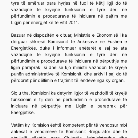
tyre të emëruar para hyrjes në fuqi të këtij ligji do të
vazhdojnë të kryejnë funksionin e tyre deri në
përfundimin e procedurave të iniciuara në pajtim me
Ligjin për energjetikë të vitit 2011.
Bazuar në dispozitën e cituar, Ministria e Ekonomisë i ka
dërguar shkresë Komisionit të Ankesave në Fushën e
Energjetikës, duke i informuar anëtarët e saj se ata
vazhdojnë të kryejnë funksionin e tyre deri në
përfundimin e procedurave të iniciuara në përputhje me
ligjin paraprak, si dhe se kjo ministri vazhdon të kryejë
punën administrative të Komisionit, dhe arkivi i saj do të
përdoret për qëllimin e trajtimit të lëndëve nga ky organ.
Siç u tha, Komisioni ka detyrim ligjor të vazhdojë të kryejë
funksionin e tij deri në përfundimin e procedurave të
iniciuara në përputhje me Ligjin e paraprak për
Energjetikë.
Vetëm ky Komision është kompetent për të vendosur mbi
ankesat e vendimeve të Komisionit Rregullator dhe të
zhvillojë çështje para Gjykatës Administrative dhe