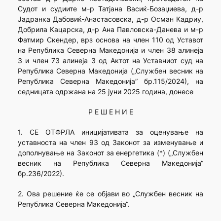
Судот и судиите м-р Татјана Васиќ-Бозаџиева, д-р
Јадранка Дабовиќ-Анастасовска, д-р Осман Кадриу,
Добрила Кацарска, д-р Ана Павловска-Данева и м-р
Фатмир Скендер, врз основа на член 110 од Уставот
на Република Северна Македонија и член 38 алинеја
3 и член 73 алинеја 3 од Актот на Уставниот суд на
Република Северна Македонија („Службен весник на
Република Северна Македонија” бр.115/2024), на
седницата одржана на 25 јуни 2025 година, донесе
Р Е Ш Е Н И Е
1. СЕ ОТФРЛА иницијативата за оценување на
уставноста на член 93 од Законот за изменување и
дополнување на Законот за енергетика (*) („Службен
весник на Република Северна Македонија“
бр.236/2022).
2. Ова решение ќе се објави во „Службен весник на
Република Северна Македонија“.