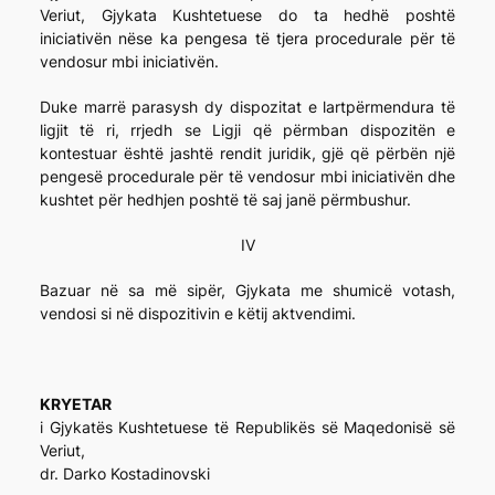
Veriut, Gjykata Kushtetuese do ta hedhë poshtë
iniciativën nëse ka pengesa të tjera procedurale për të
vendosur mbi iniciativën.
Duke marrë parasysh dy dispozitat e lartpërmendura të
ligjit të ri, rrjedh se Ligji që përmban dispozitën e
kontestuar është jashtë rendit juridik, gjë që përbën një
pengesë procedurale për të vendosur mbi iniciativën dhe
kushtet për hedhjen poshtë të saj janë përmbushur.
IV
Bazuar në sa më sipër, Gjykata me shumicë votash,
vendosi si në dispozitivin e këtij aktvendimi.
KRYETAR
i Gjykatës Kushtetuese të Republikës së Maqedonisë së
Veriut,
dr. Darko Kostadinovski