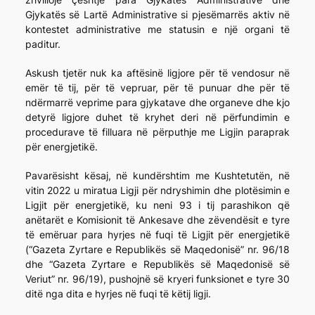
Gjykatës së Lartë Administrative si pjesëmarrës aktiv në
kontestet administrative me statusin e një organi të
paditur.
Askush tjetër nuk ka aftësinë ligjore për të vendosur në
emër të tij, për të vepruar, për të punuar dhe për të
ndërmarrë veprime para gjykatave dhe organeve dhe kjo
detyrë ligjore duhet të kryhet deri në përfundimin e
procedurave të filluara në përputhje me Ligjin paraprak
për energjetikë.
Pavarësisht kësaj, në kundërshtim me Kushtetutën, në
vitin 2022 u miratua Ligji për ndryshimin dhe plotësimin e
Ligjit për energjetikë, ku neni 93 i tij parashikon që
anëtarët e Komisionit të Ankesave dhe zëvendësit e tyre
të emëruar para hyrjes në fuqi të Ligjit për energjetikë
(“Gazeta Zyrtare e Republikës së Maqedonisë” nr. 96/18
dhe “Gazeta Zyrtare e Republikës së Maqedonisë së
Veriut” nr. 96/19), pushojnë së kryeri funksionet e tyre 30
ditë nga dita e hyrjes në fuqi të këtij ligji.