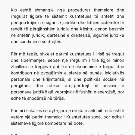
Kjo është shmangie nga procedurat themelore dhe
rregullat ligjore të sistemit kushtetues të shtetit dhe
pengon krijimin e sigurisë juridike dhe lidhjes sistemike të
rendit të përgjithshëm juridik dhe kështu cenon besimin
në shtetin juridik, qartësinë e drejtësisë, sigurinë juridike
dhe sundimin e së drejtës.
Për më tepër, shkelet parimi kushtetues i lirisë së tregut
dhe sipërmarrjes, sepse një rregullim i tillë ligjor minon
zhvillimin e tregjeve publike në ekonominë e tregut dhe
kontribuon në zvogëlimin e sferës së punës, iniciativës
personale dhe krijimtarisë, si dhe politikës sociale në
përgjithësi dhe ndikon drejtpërdrejt në besimin e
personave juridikë që veprojnë në fushën e energjisë, por
edhe të shoqërisë në tërësi.
Parimi i shkallës së dytë, pra e drejta e ankimit, nuk është
vetëm një parim themelor i Kushtetutës sonë, por edhe i
sistemeve ligjore kombëtare në botë.