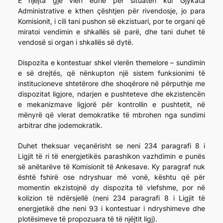
E njëjta gjë vlen edhe për situatën kur Gjykata
Administrative e kthen çështjen për rivendosje, jo para
Komisionit, i cili tani pushon së ekzistuari, por te organi që
miratoi vendimin e shkallës së parë, dhe tani duhet të
vendosë si organ i shkallës së dytë.
Dispozita e kontestuar shkel vlerën themelore – sundimin
e së drejtës, që nënkupton një sistem funksionimi të
institucioneve shtetërore dhe shoqërore në përputhje me
dispozitat ligjore, ndarjen e pushteteve dhe ekzistencën
e mekanizmave ligjorë për kontrollin e pushtetit, në
mënyrë që vlerat demokratike të mbrohen nga sundimi
arbitrar dhe jodemokratik.
Duhet theksuar veçanërisht se neni 234 paragrafi 8 i
Ligjit të ri të energjetikës parashikon vazhdimin e punës
së anëtarëve të Komisionit të Ankesave. Ky paragraf nuk
është fshirë ose ndryshuar më vonë, kështu që për
momentin ekzistojnë dy dispozita të vlefshme, por në
kolizion të ndërsjellë (neni 234 paragrafi 8 i Ligjit të
energjetikë dhe neni 93 i kontestuar i ndryshimeve dhe
plotësimeve të propozuara të të njëjtit ligj).