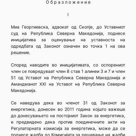
О б р а з л о ж е н и е
I
Миа Георгиевска, адвокат од Скопје, до Уставниот
суд на Република Северна Македонија, поднесе
иницијатива за оценување на уставноста на
одредбата од Законот означен во точка 1 на ова
решение.
Според наводите во иницијативата, со оспорениот
член се повредуваат член 8 став 1 алинеи 3 и 7 и член
51 од Уставот на Република Северна Македонија и
Амандманот XXI на Уставот на Република Северна
Македонија.
Се наведува дека во членот 31 од Законот за
енергетика, донесен во 2011 година којшто важеше
до донесувањето на постојниот Закон за енергетика,
е предвидено дека против поединечните акти на
Регулаторната комисија за енергетика, може да се
поднесе жалба до Комисијата за решавање на жалби