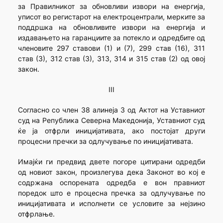
за Правилникот за обновливи извори на енергија,
уписот во регистарот на електроцентрали, мерките за
поддршка на обновливите извори на енергија и
издавањето на гаранциите за потекло и одредбите од
членовите 297 ставови (1) и (7), 299 став (16), 311
став (3), 312 став (3), 313, 314 и 315 став (2) од овој
закон.
III
Согласно со член 38 алинеја 3 од Актот на Уставниот
суд на Република Северна Македонија, Уставниот суд
ќе ја отфрли иницијативата, ако постојат други
процесни пречки за одлучување по иницијативата.
Имајќи ги предвид двете погоре цитирани одредби
од новиот закон, произлегува дека Законот во кој е
содржана оспорената одредба е вон правниот
поредок што е процесна пречка за одлучување по
иницијативата и исполнети се условите за нејзино
отфрлање.