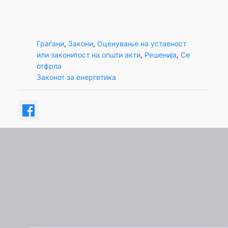
Граѓани
, 
Закони
, 
Оценување на уставност
или законитост на општи акти
, 
Решенија
, 
Се
отфрла
Законот за енергетика