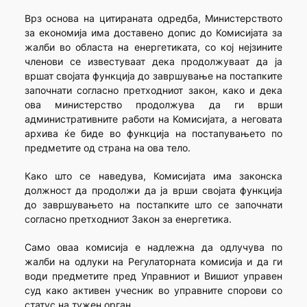
Врз основа на цитираната одредба, Министерството
за економија има доставено допис до Комисијата за
жалби во областа на енергетиката, со кој нејзините
членови се известуваат дека продолжуваат да ја
вршат својата функција до завршување на постапките
започнати согласно претходниот закон, како и дека
ова министерство продолжува да ги врши
административните работи на Комисијата, а неговата
архива ќе биде во функција на постапувањето по
предметите од страна на ова тело.
Како што се наведува, Комисијата има законска
должност да продолжи да ја врши својата функција
до завршувањето на постапките што се започнати
согласно претходниот Закон за енергетика.
Само оваа комисија е надлежна да одлучува по
жалби на одлуки на Регулаторната комисија и да ги
води предметите пред Управниот и Вишиот управен
суд како активен учесник во управните спорови со
статус на тужен орган.