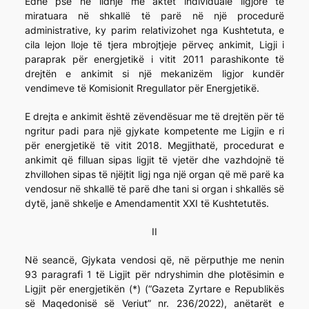
Edhe pse në lidhje me aktet individuale ligjore të
miratuara në shkallë të parë në një procedurë
administrative, ky parim relativizohet nga Kushtetuta, e
cila lejon lloje të tjera mbrojtjeje përveç ankimit, Ligji i
paraprak për energjetikë i vitit 2011 parashikonte të
drejtën e ankimit si një mekanizëm ligjor kundër
vendimeve të Komisionit Rregullator për Energjetikë.
E drejta e ankimit është zëvendësuar me të drejtën për të
ngritur padi para një gjykate kompetente me Ligjin e ri
për energjetikë të vitit 2018. Megjithatë, procedurat e
ankimit që filluan sipas ligjit të vjetër dhe vazhdojnë të
zhvillohen sipas të njëjtit ligj nga një organ që më parë ka
vendosur në shkallë të parë dhe tani si organ i shkallës së
dytë, janë shkelje e Amendamentit XXI të Kushtetutës.
II
Në seancë, Gjykata vendosi që, në përputhje me nenin
93 paragrafi 1 të Ligjit për ndryshimin dhe plotësimin e
Ligjit për energjetikën (*) (“Gazeta Zyrtare e Republikës
së Maqedonisë së Veriut” nr. 236/2022), anëtarët e