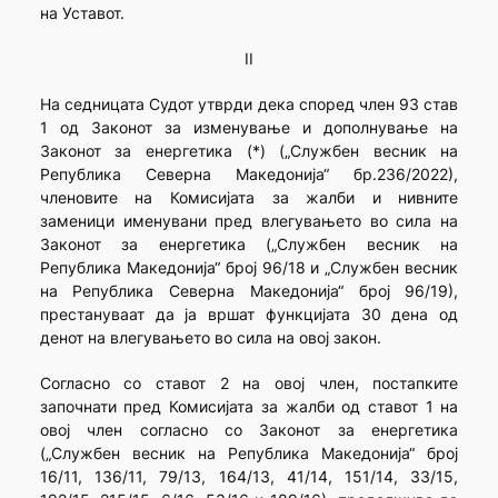
на Уставот.
II
На седницата Судот утврди дека според член 93 став
1 од Законот за изменување и дополнување на
Законот за енергетика (*) („Службен весник на
Република Северна Македонија“ бр.236/2022),
членовите на Комисијата за жалби и нивните
заменици именувани пред влегувањето во сила на
Законот за енергетика („Службен весник на
Република Македонија“ број 96/18 и „Службен весник
на Република Северна Македонија“ број 96/19),
престануваат да ја вршат функцијата 30 дена од
денот на влегувањето во сила на овој закон.
Согласно со ставот 2 на овој член, постапките
започнати пред Комисијата за жалби од ставот 1 на
овој член согласно со Законот за енергетика
(„Службен весник на Република Македонија“ број
16/11, 136/11, 79/13, 164/13, 41/14, 151/14, 33/15,