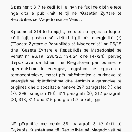
Sipas nenit 317 të këtij ligji, ai hyn në fuqi në ditën e tetë
nga dita e publikimit të tij në “Gazetën Zyrtare të
Republikës së Maqedonisë së Veriut”.
Sipas nenit 316 të të njëjtit, me ditën e hyrjes në fuqi të
këtij ligji, pushon së vlejturi Ligji për energjetikë (*)
(“Gazeta Zyrtare e Republikës së Maqedonisë” nr. 96/18
dhe “Gazeta Zyrtare e Republikës së Maqedonisë së
Veriut” nr. 96/19, 236/22, 134/24 dhe 147/24), përveç
dispozitave që lidhen me Rregulloren për burimet e
ripërtëritshme të energjisë, regjistrimi në regjistrin e
termocentraleve, masat për mbështetjen e burimeve të
energjisë së ripërtëritshme dhe lëshimin e garancive të
origjinës dhe dispozitat e neneve 297 paragrafët (1) dhe
(7), 299 paragrafi (16), 311 paragrafi (3), 312 paragrafi
(3), 313, 314 dhe 315 paragrafi (2) të këtij ligji.
III
Në përputhje me nenin 38, paragrafi 3 të Aktit të
Gjykatës Kushtetuese të Republikës së Maqedonisë së