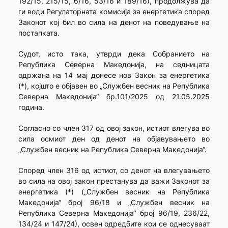
192/15, 215/15, 6/16, 53/16 и 189/16), продолжува да
ги води Регулаторната комисија за енергетика според
Законот кој бил во сила на денот на поведување на
постапката.
Судот, исто така, утврди дека Собранието на
Република Северна Македонија, на седницата
одржана на 14 мај донесе нов Закон за енергетика
(*), којшто е објавен во „Службен весник на Република
Северна Македонија“ бр.101/2025 од 21.05.2025
година.
Согласно со член 317 од овој закон, истиот влегува во
сила осмиот ден од денот на објавувањето во
„Службен весник на Република Северна Македонија“.
Според член 316 од истиот, со денот на влегувањето
во сила на овој закон престанува да важи Законот за
енергетика (*) („Службен весник на Република
Македонија“ број 96/18 и „Службен весник на
Република Северна Македонија“ број 96/19, 236/22,
134/24 и 147/24), освен одредбите кои се однесуваат