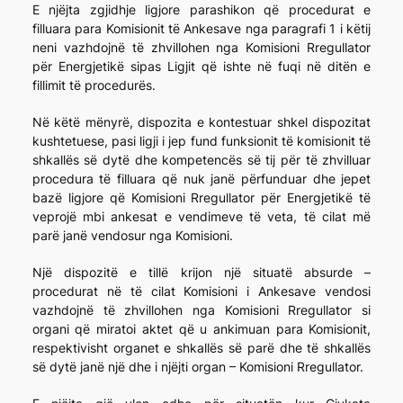
E njëjta zgjidhje ligjore parashikon që procedurat e
filluara para Komisionit të Ankesave nga paragrafi 1 i këtij
neni vazhdojnë të zhvillohen nga Komisioni Rregullator
për Energjetikë sipas Ligjit që ishte në fuqi në ditën e
fillimit të procedurës.
Në këtë mënyrë, dispozita e kontestuar shkel dispozitat
kushtetuese, pasi ligji i jep fund funksionit të komisionit të
shkallës së dytë dhe kompetencës së tij për të zhvilluar
procedura të filluara që nuk janë përfunduar dhe jepet
bazë ligjore që Komisioni Rregullator për Energjetikë të
veprojë mbi ankesat e vendimeve të veta, të cilat më
parë janë vendosur nga Komisioni.
Një dispozitë e tillë krijon një situatë absurde –
procedurat në të cilat Komisioni i Ankesave vendosi
vazhdojnë të zhvillohen nga Komisioni Rregullator si
organi që miratoi aktet që u ankimuan para Komisionit,
respektivisht organet e shkallës së parë dhe të shkallës
së dytë janë një dhe i njëjti organ – Komisioni Rregullator.