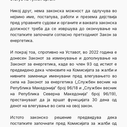
Никој друг, нема законска можност да одлучува во
нејзино име, постапува, работи и презема дејствија
пред управните судови и органите и ваквата законска
должност треба да се извршува до окончување на
постапките започнати согласно претходниот Закон за
енергетика.
И покрај тоа, спротивно на Уставот, во 2022 година е
донесен Законот за изменување и дополнување на
Законот за енергетика, каде во член 93 од истиот е
предвидено дека членовите на Комисијата за жалби и
нивните заменици именувани пред влегувањето во
сила на Законот за енергетика („Службен весник на
Република Македонија“ број 96/18 и „Службен весник
на Република Северна Македонија“ број 96/19),
престануваат да ја вршат функцијата 30 дена од
денот на влегување во сила на овој закон.
Истото законско решение предвидува дека
постапките започнати пред Комисијата за жалби од