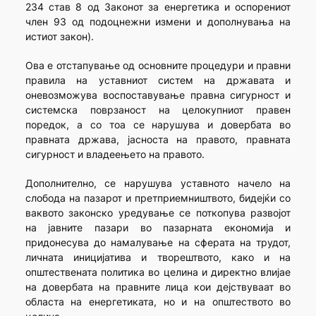
234 став 8 од Законот за енергетика и оспорениот
член 93 од подоцнежни измени и дополнувања на
истиот закон).
Ова е отстапување од основните процедури и правни
правила на уставниот систем на државата и
оневозможува воспоставување правна сигурност и
системска поврзаност на целокупниот правен
поредок, а со тоа се нарушува и довербата во
правната држава, јасноста на правото, правната
сигурност и владеењето на правото.
Дополнително, се нарушува уставното начело на
слобода на пазарот и претприемништвото, бидејќи со
ваквото законско уредување се поткопува развојот
на јавните пазари во пазарната економија и
придонесува до намалување на сферата на трудот,
личната иницијатива и творештвото, како и на
општествената политика во целина и директно влијае
на довербата на правните лица кои дејствуваат во
областа на енергетиката, но и на општеството во