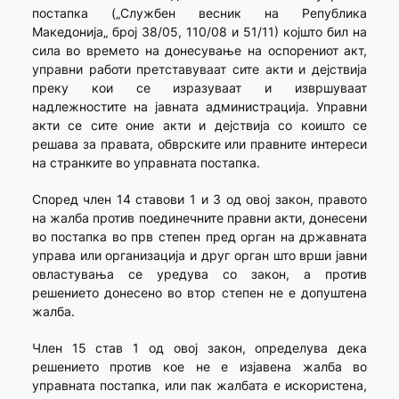
постапка („Службен весник на Република
Македонија„ број 38/05, 110/08 и 51/11) којшто бил на
сила во времето на донесување на оспорениот акт,
управни работи претставуваат сите акти и дејствија
преку кои се изразуваат и извршуваат
надлежностите на јавната администрација. Управни
акти се сите оние акти и дејствија со коишто се
решава за правата, обврските или правните интереси
на странките во управната постапка.
Според член 14 ставови 1 и 3 од овој закон, правото
на жалба против поединечните правни акти, донесени
во постапка во прв степен пред орган на државната
управа или организација и друг орган што врши јавни
овластувања се уредува со закон, а против
решението донесено во втор степен не е допуштена
жалба.
Член 15 став 1 од овој закон, определува дека
решението против кое не е изјавена жалба во
управната постапка, или пак жалбата е искористена,