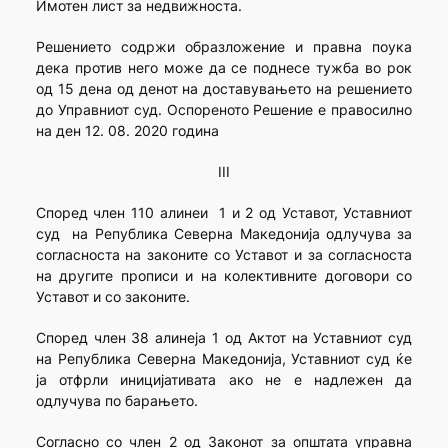
Имотен лист за недвижноста.
Решението содржи образложение и правна поука
дека против него може да се поднесе тужба во рок
од 15 дена од денот на доставувањето на решението
до Управниот суд. Оспореното Решение е правосилно
на ден 12. 08. 2020 година
III
Според член 110 алинеи 1 и 2 од Уставот, Уставниот
суд на Република Северна Македонија одлучува за
согласноста на законите со Уставот и за согласноста
на другите прописи и на колективните договори со
Уставот и со законите.
Според член 38 алинеја 1 од Актот на Уставниот суд
на Република Северна Македонија, Уставниот суд ќе
ја отфрли иницијативата ако не е надлежен да
одлучува по барањето.
Согласно со член 2 од Законот за општата управна