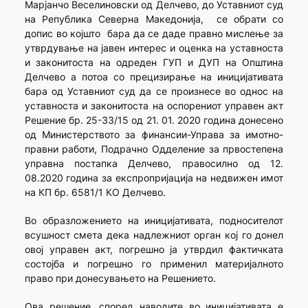
Марјанчо Веселиновски од Делчево, до Уставниот суд
на Република Северна Македонија, се обрати со
допис во којшто бара да се даде правно мислење за
утврдување на јавен интерес и оценка на уставноста
и законитоста на одреден ГУП и ДУП на Општина
Делчево а потоа со прецизирање на иницијативата
бара од Уставниот суд да се произнесе во однос на
уставноста и законитоста на оспорениот управен акт
Решение бр. 25-33/15 од 21. 01. 2020 година донесено
од Министерството за финансии-Управа за имотно-
правни работи, Подрачно Одделение за првостепена
управна постапка Делчево, правосилно од 12.
08.2020 година за експропријација на недвижен имот
на КП бр. 6581/1 КО Делчево.
Во образложението на иницијативата, подносителот
всушност смета дека надлежниот орган кој го донел
овој управен акт, погрешно ја утврдил фактичката
состојба и погрешно го применил материјалното
право при донесувањето на Решението.
Ова решение, според наводите во иницијативата е