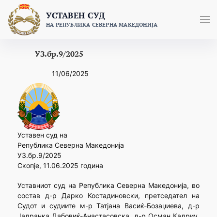
Skip
УСТАВЕН СУД
to
НА РЕПУБЛИКА СЕВЕРНА МАКЕДОНИЈА
content
УЗ.бр.9/2025
11/06/2025
Уставен суд на
Република Северна Македонија
УЗ.бр.9/2025
Скопје, 11.06.2025 година
Уставниот суд на Република Северна Македонија, во
состав д-р Дарко Костадиновски, претседател на
Судот и судиите м-р Татјана Васиќ-Бозаџиева, д-р
Јадранка Дабовиќ-Анастасовска, д-р Осман Кадриу,