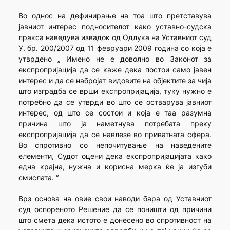
Во однос на дефинирање на тоа што претставува
јавниот интерес подносителот како уставно-судска
пракса наведува извадок од Одлука на Уставниот суд
У. бр. 200/2007 од 11 февруари 2009 година со која е
утврдено „ Имено не е доволно во Законот за
експропријација да се каже дека постои само јавен
интерес и да се набројат видовите на објектите за чија
што изградба се врши експропријација, туку нужно е
потребно да се утврди во што се остварува јавниот
интерес, од што се состои и која е таа разумна
причина што ја наметнува потребата преку
експропријација да се навлезе во приватната сфера.
Во спротивно со непочитување на наведените
елементи, Судот оцени дека експропријацијата како
една крајна, нужна и корисна мерка ќе ја изгуби
смислата. “
Врз основа на овие свои наводи бара од Уставниот
суд оспореното Решение да се поништи од причини
што смета дека истото е донесено во спротивност на