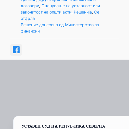
договори
, 
Оценување на уставност или
законитост на општи акти
, 
Решенија
, 
Се
отфрла
Решение донесено од Министерство за
финансии
УСТАВЕН СУД НА РЕПУБЛИКА СЕВЕРНА