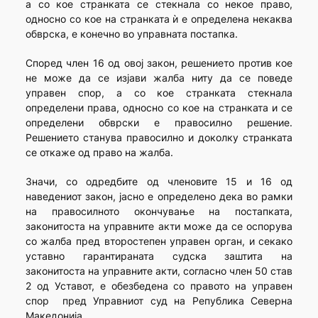
а со кое странката се стекнала со некое право,
односно со кое на странката ѝ е определена некаква
обврска, е конечно во управната постапка.
Според член 16 од овој закон, решението против кое
не може да се изјави жалба ниту да се поведе
управен спор, а со кое странката стекнала
определени права, односно со кое на странката и се
определени обврски е правосилно решение.
Решението станува правосилно и доколку странката
се откаже од право на жалба.
Значи, со одредбите од членовите 15 и 16 од
наведениот закон, јасно е определено дека во рамки
на правосилното окончување на постапката,
законитоста на управните акти може да се оспорува
со жалба пред второстепен управен орган, и секако
уставно гарантираната судска заштита на
законитоста на управните акти, согласно член 50 став
2 од Уставот, е обезбедена со правото на управен
спор пред Управниот суд на Република Северна
Македонија.