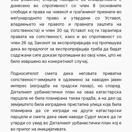
донесено во спротивност со член 8 (основните
слободи и права на човекот и граѓанинот признати во
меѓународното право и утврдени со Уставот,
владеењето на правото и правната заштита на
сопственоста) и член 30 од Уставот кој ги гарантира
правата на сопственост, како и во спротивност со
член 26 од Законот за експропријација кој пропишува
дека во предлогот за експропријација треба да бидат
содржани сите докази пропишани во овој член, што не
било извршено во конкретниот случај.
Подносителот смета дека неговата приватна
сопственост-земјиште е одземено за наводен јавен
интерес (изградба на градски пазар), но според
Деталниот урбанистички план на оваа катастарска
парцела не била планирана таква градба, а на дел од
земјиштето била изградена пристапна улица која била
планирана да се изгради на други катастарски
парцели и смета дека овие наводи Судот може да ги
утврди со увид во Деталниот урбанистички план кој е
во прилог на иницијативата.