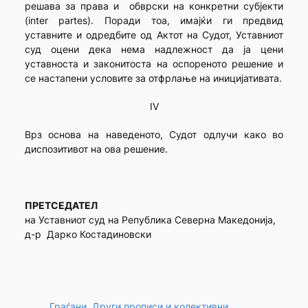
решава за права и обврски на конкретни субјекти
(inter partes). Поради тоа, имајќи ги предвид
уставните и одредбите од Актот на Судот, Уставниот
суд оцени дека нема надлежност да ја цени
уставноста и законитоста на оспореното решение и
се настапени условите за отфрлање на иницијативата.
IV
Врз основа на наведеното, Судот одлучи како во
диспозитивот на ова решение.
ПРЕТСЕДАТЕЛ
на Уставниот суд на Република Северна Македонија,
д-р Дарко Костадиновски
Граѓани
, 
Други прописи и колективни