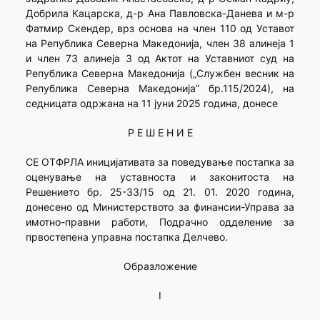
Добрила Кацарска, д-р Ана Павловска-Данева и м-р
Фатмир Скендер, врз основа на член 110 од Уставот
на Република Северна Македонија, член 38 алинеја 1
и член 73 алинеја 3 од Актот на Уставниот суд на
Република Северна Македонија („Службен весник на
Република Северна Македонија” бр.115/2024), на
седницата одржана на 11 јуни 2025 година, донесе
Р Е Ш Е Н И Е
СЕ ОТФРЛА иницијативата за поведување постапка за
оценување на уставноста и законитоста на
Решението бр. 25-33/15 од 21. 01. 2020 година,
донесено од Министерството за финансии-Управа за
имотно-правни работи, Подрачно одделение за
првостепена управна постапка Делчево.
Образложение
I