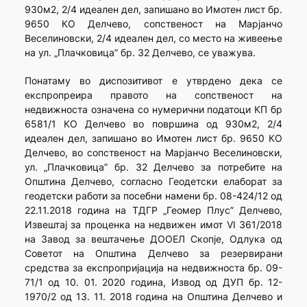
930м2, 2/4 идеален дел, запишано во Имотен лист бр.
9650 КО Делчево, сопственост на Марјанчо
Веселиновски, 2/4 идеален дел, со место на живеење
на ул. „Плачковица” бр. 32 Делчево, се уважува.
Понатаму во диспозитивот е утврдено дека се
експропреира правото на сопственост на
недвижноста означена со нумерични податоци КП бр
6581/1 КО Делчево во површина од 930м2, 2/4
идеален дел, запишано во Имотен лист бр. 9650 КО
Делчево, во сопственост на Марјанчо Веселиновски,
ул. „Плачковица” бр. 32 Делчево за потребите на
Општина Делчево, согласно Геодетски елаборат за
геодетски работи за посебни намени бр. 08-424/12 од
22.11.2018 година на ТДГР „Геомер Плус” Делчево,
Извештај за проценка на недвижен имот VI 361/2018
на Завод за вештачење ДООЕЛ Скопје, Одлука од
Советот на Општина Делчево за резервирани
средства за експропријација на недвижноста бр. 09-
71/1 од 10. 01. 2020 година, Извод од ДУП бр. 12-
1970/2 од 13. 11. 2018 година на Општина Делчево и