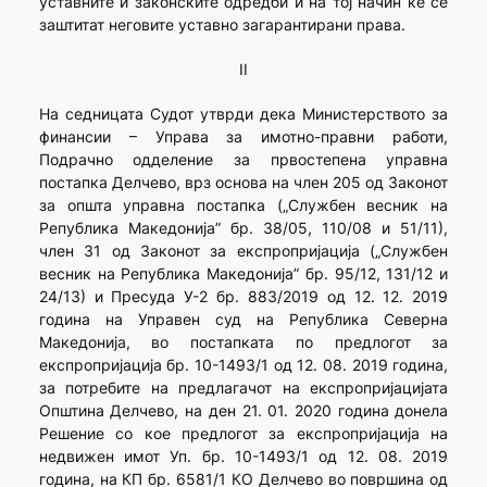
уставните и законските одредби и на тој начин ќе се
заштитат неговите уставно загарантирани права.
II
На седницата Судот утврди дека Министерството за
финансии – Управа за имотно-правни работи,
Подрачно одделение за првостепена управна
постапка Делчево, врз основа на член 205 од Законот
за општа управна постапка („Службен весник на
Република Македонија” бр. 38/05, 110/08 и 51/11),
член 31 од Законот за експропријација („Службен
весник на Република Македонија” бр. 95/12, 131/12 и
24/13) и Пресуда У-2 бр. 883/2019 од 12. 12. 2019
година на Управен суд на Република Северна
Македонија, во постапката по предлогот за
експропријација бр. 10-1493/1 од 12. 08. 2019 година,
за потребите на предлагачот на експропријацијата
Општина Делчево, на ден 21. 01. 2020 година донела
Решение со кое предлогот за експропријација на
недвижен имот Уп. бр. 10-1493/1 од 12. 08. 2019
година, на КП бр. 6581/1 КО Делчево во површина од