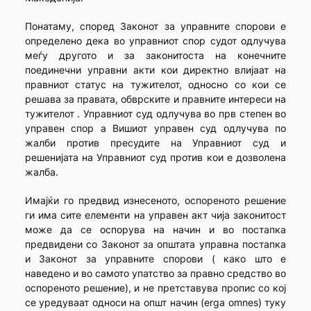
Понатаму, според Законот за управните спорови е
определено дека во управниот спор судот одлучува
меѓу другото и за законитоста на конечните
поединечни управни акти кои директно влијаат на
правниот статус на тужителот, односно со кои се
решава за правата, обврските и правните интереси на
тужителот . Управниот суд одлучува во прв степен во
управен спор а Вишиот управен суд одлучува по
жалби против пресудите на Управниот суд и
решенијата на Управниот суд против кои е дозволена
жалба.
Имајќи го предвид изнесеното, оспореното решение
ги има сите елементи на управен акт чија законитост
може да се оспорува на начин и во постапка
предвидени со Законот за општата управна постапка
и Законот за управните спорови ( како што е
наведено и во самото упатство за правно средство во
оспореното решение), и не претставува пропис со кој
се уредуваат односи на општ начин (erga omnes) туку